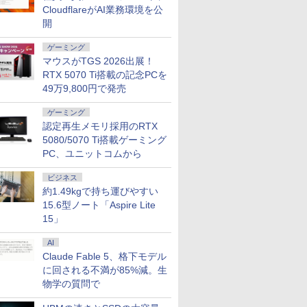
21.5インチ/23.8
ペンで音が聞け
【2026年最新改良版・高
角川まんが学習シリー
モバイルモニター 14イン
信じていた仲間達にダン
【縦画面対応/スピー
VOCE SPECIAL 1
CloudflareがAI業務環境を公
27インチ フルhd
めてずかん1000
級金属製】【タッチ選
ズ 日本の歴史 全16巻
チ タッチパネル
ジョン奥地で殺されかけ
内蔵】 Dell Pro 24 
増刊 2026年 10月号 
開
00Hz VA ノング
[ 小学館 ]
択】モバイルモニター
+別巻5冊定番セット [ 山
1920×1080FHD ポータブ
たがギフト『無限ガチ
モニター E2425HSM 
誌]
光沢 スピーカー内
15.6インチ タッチパネル
本 博文 ]
ルモニター ポータブルデ
ャ』でレベル9999の仲間
型 フルHD IPS リフ
ゲーミング
0
￥14,580
￥23,760
￥15,950
￥792
￥16,398
￥980
保証 ディスプレイ
ワイヤレス接続 電池内蔵
ィスプレイ 非光沢IPS
達を手に入れて元パーテ
シュレート 100Hz V
マウスがTGS 2026出展！
モニター PCモニ
自立スタンド モバイルモ
100%sRGB 軽量 薄型 マ
ィーメンバーと世界に復
対応 スピーカー HDM
RTX 5070 Ti搭載の記念PCを
ルハイビジョン 21
ニター スタンド ゲーミン
グネット保護カバー付き
讐＆『ざまぁ！』しま
DisplayPort VGA
49万9,800円で発売
液晶モニター アイ
グモニター 1080PフルHD
USB Type-C/Mini HDMI
す！【電子書籍】
ー 液晶 液晶モニター
マ DT-JF *
高画質 デュアルモニター
PC/Mac/S-witch/XBox 在
晶ディスプレイ デル 2
ゲーミング
サブモニター ポータブル
宅勤務 リモートワーク
インチ パソコンモニ
モニター 選べる9パータ
ピボット 新品
認定再生メモリ採用のRTX
ン
5080/5070 Ti搭載ゲーミング
PC、ユニットコムから
ビジネス
約1.49kgで持ち運びやすい
15.6型ノート「Aspire Lite
15」
AI
Claude Fable 5、格下モデル
に回される不満が85%減。生
物学の質問で