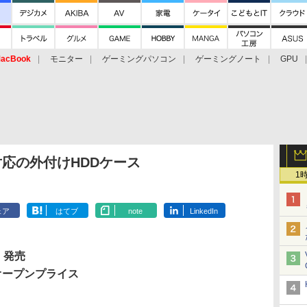
acBook
モニター
ゲーミングパソコン
ゲーミングノート
GPU
 3.0対応の外付けHDDケース
1
ェア
はてブ
note
LinkedIn
 発売
オープンプライス