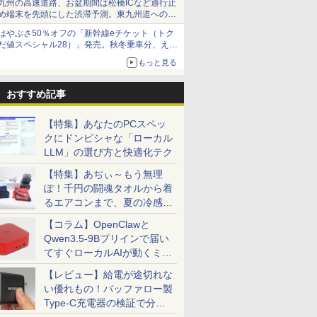
九州の高速道路、お盆期間は松橋ICなど通行止
め端末を先頭にした渋滞予測。東九州道への迂
回は料金調整を実施
はやぶさ50％オフの「新幹線eチケット（トク
だ値スペシャル28）」発売。秋冬乗車分、えき
ねっと限定
もっと見る
おすすめ記事
【特集】あなたのPCスペッ
クにドンピシャな「ローカル
LLM」の選び方と快適化テク
【特集】あぢぃ～もう無理
ぽ！千円の闘魂タオルから着
るエアコンまで、夏の冷感グ
ッズ一挙紹介
【コラム】OpenClawと
Qwen3.5-9Bプリインで届い
てすぐローカルAIが動くミニ
PC「SER9 Pro」
【レビュー】給電が途切れな
い優れもの！バッファロー製
Type-C充電器の検証で分か