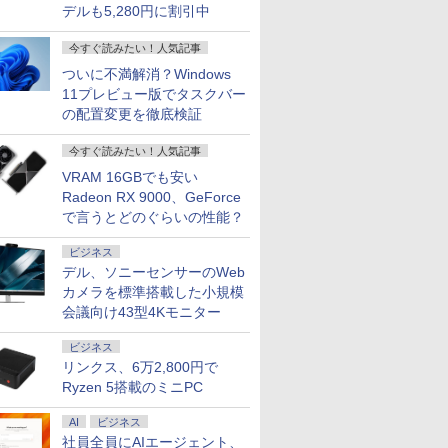
デルも5,280円に割引中
7
8
9
今すぐ読みたい！人気記事
ついに不満解消？Windows
11プレビュー版でタスクバー
の配置変更を徹底検証
高性能デスクトップパソコン Dell 27 オールインワン EC27250 パールホワイト AD79-FNHBC
今すぐ読みたい！人気記事
限定クーポン＆P5
NEC PC-TL103KAL
【マラソンP5倍/10%オフ
【1500円OFFクー
中古 パソコン 中
LAVIE Tab Lite 10.1型
クーポン】中古ノートパ
【WEBカメラ内蔵+
00
VRAM 16GBでも安い
パソコン Office
Androidタブレット
ソコン 東芝 dynabook
LAN内蔵】ノートパ
Radeon RX 9000、GeForce
ンキー DVD 初心
4GB/64GB/WiFi/ポーラブ
G83 第11世代 Core i5 メ
ン 中古 パソコン 12.
で言うとどのぐらいの性能？
9
￥33,647
￥33,900
￥46,800
ワーク サポート充
ルー PCTL103KAL
モリ16GB SSD256GB
ンチ SSD256GB メ
本人サポート
13.3インチフルHD
16GB Core i5-1145
ビジネス
s11 Pro NEC
Windows11 Pro カメラ
11世代 Microsoft Of
デル、ソニーセンサーのWeb
o VKM16 Core i5
Bluetooth Wi-Fi 送料無
付き Windows11
カメラを標準搭載した小規模
5.6インチ 中古パソ
料 保証付き
Panasonic Let's No
ノートパソコン
SV-1 Microsoft Off
会議向け43型4Kモニター
7
7
8
8
9
9
載 ノートPC パソコ
大SSD1TB
ビジネス
リンクス、6万2,800円で
Ryzen 5搭載のミニPC
AI
ビジネス
社員全員にAIエージェント、