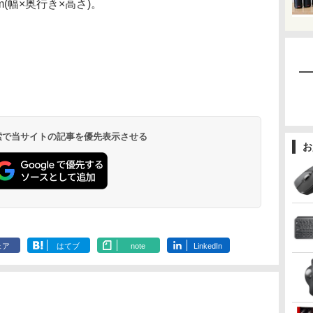
m(幅×奥行き×高さ)。
 検索で当サイトの記事を優先表示させる
お
ェア
はてブ
note
LinkedIn