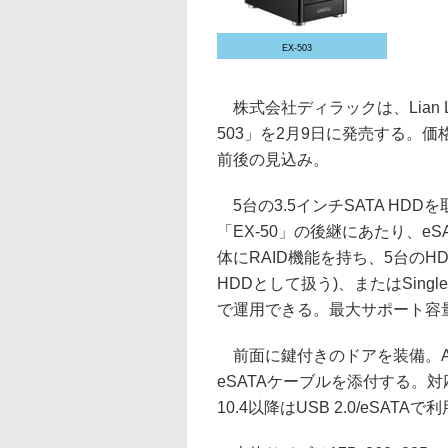
EX-503
株式会社ディラックは、Lian Li
503」を2月9日に発売する。価
前後の見込み。
5台の3.5インチSATA HD
「EX-50」の後継にあたり、eS
体にRAID機能を持ち、5台のHDD
HDDとして扱う)、またはSing
で運用できる。最大サポート容量は1
前面に鍵付きのドアを装備。ACア
eSATAケーブルを添付する。対応OSはW
10.4以降はUSB 2.0/eSATA