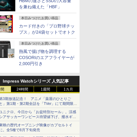
HBMの速さとSSDの大容量
を兼ね備えた「HBF」
本日みつけたお買い得品
カード付きの「プロ野球チッ
プス」が24袋セットでオトク
本日みつけたお買い得品
熱風で揚げ物を調理する
COSORIのエアフライヤーが
2,000円引き
Impress Watchシリーズ 人気記事
時間
24時間
1週間
1カ月
第3期放送記念！ アニメ「薬屋のひとりご
と」第1期・第2期全話を「TVer」にて期間限定
で順次無料配信開始
ユニクロ、今日から「お盆特別セール」。涼感
シアサッカーワンピース待望値下げ、撥水ギア
ショーツは1990円に
東映の歴代オープニング映像がカプセルトイ
に。全5種で8月下旬発売