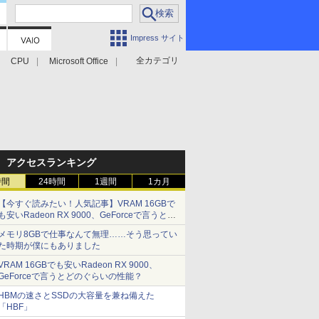
Impress サイト
全カテゴリ
CPU
Microsoft Office
アクセスランキング
時間
24時間
1週間
1カ月
【今すぐ読みたい！人気記事】VRAM 16GBで
も安いRadeon RX 9000、GeForceで言うとど
のぐらいの性能？ - PC Watch
メモリ8GBで仕事なんて無理……そう思ってい
た時期が僕にもありました
VRAM 16GBでも安いRadeon RX 9000、
GeForceで言うとどのぐらいの性能？
HBMの速さとSSDの大容量を兼ね備えた
「HBF」