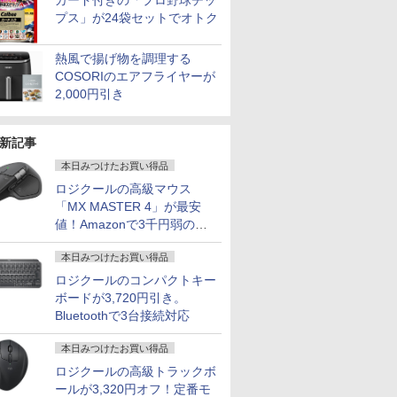
カード付きの「プロ野球チッ
プス」が24袋セットでオトク
熱風で揚げ物を調理する
COSORIのエアフライヤーが
2,000円引き
新記事
本日みつけたお買い得品
ロジクールの高級マウス
「MX MASTER 4」が最安
値！Amazonで3千円弱の割
引
本日みつけたお買い得品
ロジクールのコンパクトキー
ボードが3,720円引き。
Bluetoothで3台接続対応
本日みつけたお買い得品
ロジクールの高級トラックボ
ールが3,320円オフ！定番モ