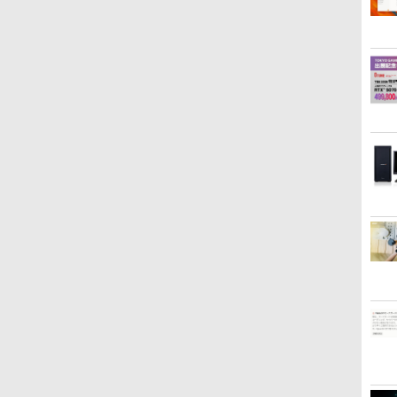
お
ト
【選べる2色 コスパ抜
現代ギリシア語辞典第3版
Yoothi 互換品 液晶 14.0
実写映画『ブルーロッ
【期間限定10%OFFクー
細胞の分子生物学 [ 中
モニター 
タッチ
〜
群】モバイルモニター
[ 川原拓雄 ]
インチ NEC LAVIE N14
ク』公式PHOTO
ポン 8/12 10時まで】 ゲ
村 桂子 ]
インチ/
る！はじ
/
勝
15.6インチ フルHD
Slim N1455/HA
BOOK （講談社
ーミングモニター 24.5イ
高画質 1
英語つき 
￥19,800
￥22,000
メ
100%sRGB 非光沢IPS パ
N1455/HAL PC-
MOOK） [ 講談社 ]
ンチ FHD 240Hz 1ms
レア 非
￥8,999
￥9,800
￥2,200
￥12,980
￥11,98
￥5,478
C
ネル Type-C対応
N1455HAL 対応 FullHD
Fast IPSパネル
蔵 3年
miniHDMI VESA対応
1920x1080 IPS LED LCD
HDMI2.0×1 DP1.4×1
パソコン
650g/889g 2色から選択可
液晶ディスプレイ 修理交
Adaptive Sync対応 フリ
ター フ
能 モニター サブディスプ
換用液晶パネル
ッカーフリー ブルーライ
インチ 
レイ テレワーク 在宅勤務
トカット モニター ディス
リスオーヤ
UPERFECT
プレイ MAXZEN
MGM25IC04-F240