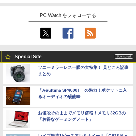
チ フルhd 高画質 100Hz VA ノングレア
非光沢 スピーカー内蔵 3年保証 ディスプ
【 限定生産・特典つき 】YUZURU2027
5
レイ パソコンモニター PCモニター フル
羽生結弦カレンダー卓上版 [ 能登 直 ]
PC Watch をフォローする
ハイビジョン 21インチ 液晶モニター ア
デスクトップパソコン Windows11 Offic
イリスオーヤマ DT-JF *
4
￥2,750
e付き パソコン 新品｜インテル 第14世代
Core i5-6500 i5 i7-14700F｜ SSD 256G
￥11,980
B～2TB｜メモリ 8～64GB DDR4/5｜ デ
スクトップPC 2年保証 激安 高性能 ゲー
ム 本体のみ PC 高スペッ 初期設定済み
【2026年最新改良版・高級金属製】【タ
5
Special Site
￥45,700
ッチ選択】モバイルモニター 15.6インチ
タッチパネル ワイヤレス接続 電池内蔵
ソニーミラーレス一眼の大特集！ 見どころ記事
自立スタンド モバイルモニター スタンド
まとめ
ゲーミングモニター 1080PフルHD 高画
【中古】初心者も安心！おまかせゲーミ
質 デュアルモニター サブモニター ポー
5
ングセット SILVER 中古デスクトップPC
タブルモニター 選べる9パータン
eスポーツ入門 Geforce GT1030搭載！
「A&ultima SP4000T」の魅力！ポケットに入
Win11 Office 24型液晶 ゲーミングキー
￥14,580
るオーディオの醍醐味
ボード・マウス[8世代 Corei5 8GB SSD2
56GB]：良品
お値段そのままでメモリ倍増！メモリ32GBの
￥65,980
「お得なゲーミングノート」
レイズ鍛造1ピースアルミホイール「CE28 N-p