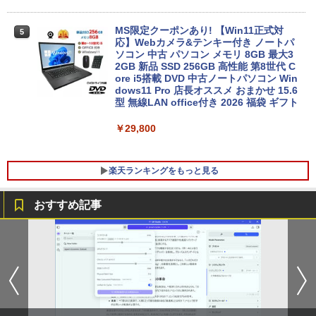
MS限定クーポンあり! 【Win11正式対
5
応】Webカメラ&テンキー付き ノートパ
ソコン 中古 パソコン メモリ 8GB 最大3
2GB 新品 SSD 256GB 高性能 第8世代 C
ore i5搭載 DVD 中古ノートパソコン Win
dows11 Pro 店長オススメ おまかせ 15.6
型 無線LAN office付き 2026 福袋 ギフト
￥29,800
楽天ランキングをもっと見る
おすすめ記事
「3500U/4300Uより速い」 NiPoGi ミニ
【中古良品】【安心保証】Princeton 21.
ちいかわ なんか小さくてかわいいやつ
1
1
1
pc Ryzen Embedded R2544初登場 8G
5型ワイドカラー液晶ディスプレイ PTF
（7）なんか飛び出ていろいろ貼れるフォ
B+256GB 4TB拡張可 mini pc Windows
WDE-22W / PTFBDE-22W ブラック/ ホ
トアルバム付き特装版 （講談社キャラク
11 Pro 動作より高速 4K×3画面出力 ミニ
ワイト色 スピーカー搭載 プリンストン
ターズA） [ ナガノ ]
パソコン HDMI2.0+DP1.4 静音性 小型pc
豊富な端子Type-C USB3.2 有線LAN WI
￥4,050
￥3,630
FI5/BT4.2 省電力 オフィス/学習向け P2