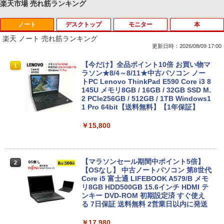
楽天市場 売れ筋ランキング
ノート
デスクトップ
モニター
本
Anker Soundcore P40i オフホワイト
BRUCE WAYNE feat. Flo Milli, ATL Jacob
【Amazon.co.jp限定】 い・ろ・は・す 2L P
薬屋のひとりごと 17巻 (デジタル版ビッグガ
[Explicit]
ET ラベルレス ×8本
ンガンコミックス)
楽天 ノート 売れ筋ランキング
￥7,990
更新日時：2026/08/09 17:00
￥250
￥1,112
￥770
【今だけ】全品ポイント10倍 お買い物マ
1
ラソン★8/4～8/11★中古パソコン ノー
トPC Lenovo ThinkPad E590 Core i3 8
Anker Soundcore P31i ブラック
BRUCE WAYNE feat. Flo Milli, ATL Jacob
by Amazon 天然水 ラベルレス 500ml ×24本
異世界居酒屋「のぶ」(22) (角川コミックス・
145U メモリ8GB / 16GB / 32GB SSD M.
[Explicit]
富士山の天然水 バナジウム含有 水 ミネラル
エース)
2 PCIe256GB / 512GB / 1TB Windows1
ウォーター ペットボトル 静岡県産 500ミリリ
1 Pro 64bit【送料無料】【1年保証】
￥5,990
ットル (Smart Basic)
￥250
￥832
￥15,800
￥1,380
Anker Soundcore Liberty 5 ミッドナイトブ
見知らぬ糸
ONE PIECE モノクロ版 115 (ジャンプコミッ
ラック
クスDIGITAL)
by Amazon 天然水ラベルレス 2L×9本
【マラソンセール期間中ポイント5倍】
2
【OSなし】 中古ノートパソコン 第8世代
￥250
Core i5 富士通 LIFEBOOK A579/B メモ
￥14,990
￥594
￥1,117
リ8GB HDD500GB 15.6インチ HDMI テ
ンキー DVD-ROM 初期設定済 すぐ使え
る 7日保証 送料無料 2営業日以内に発送
【2026年アップグレード版】AOKIMI ワイヤ
On My Road (Stadium ver.)
HUNTER×HUNTER モノクロ版 39 (ジャンプ
￥17,980
レスイヤホン bluetooth イヤホン V12 小型
コミックスDIGITAL)