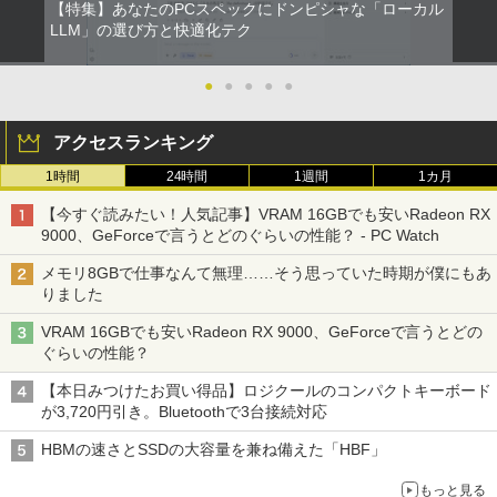
【特集】あなたのPCスペックにドンピシャな「ローカル
￥33,800
LLM」の選び方と快適化テク
【タッチ式選べる 携帯式】モバイルモニ
100日後に英語がものになる1日10分 ネ
2
2
ター 14インチ フルHD IPSパネル 非光沢
イティブ英語書き写し [ ブレット・リン
タッチ式/非タッチ式選択可能 Type-C対
ゼイ ]
●
●
●
●
●
【全商品10%OFF+P5倍】Dell OptiPlex
応 HDMI VESA対応 モニター 持ち運び
2
3070 Micro 第9世代 Core i5 Windows1
サブディスプレイ デュアルモニター テレ
￥1,980
アクセスランキング
1 Pro メモリ 8GB/16GB SSD 256GB/51
ワーク ミニPC対応 EVICIV
2GB USB無線LANアダプター付属 HDMI
1時間
24時間
1週間
1カ月
DisplayPort WPS Office付き デスクト
￥11,999
ップパソコン ミニPC 中古パソコン 小型
楽譜 【取寄品】UN275 輸入 フラッシン
3
【今すぐ読みたい！人気記事】VRAM 16GBでも安いRadeon RX
コンパクト デスクトップPC
グ・ウィンズ【メール便不可商品】【沖
9000、GeForceで言うとどのぐらいの性能？ - PC Watch
縄・離島以外送料無料】
￥35,000
【期間限定5%OFFクーポン 8/12 10時ま
3
メモリ8GBで仕事なんて無理……そう思っていた時期が僕にもあ
で】 モニター 27インチ 100Hz FHD VA
￥30,030
りました
パネル スピーカー搭載 ブルーライト軽減
ノングレアタイプ 壁掛け対応 省スペース
VRAM 16GBでも安いRadeon RX 9000、GeForceで言うとどの
超得2,500円OFF&P2倍｜Windows11正
角度調整 高視野角 178° Adaptive-Sync
3
ぐらいの性能？
式対応｜楽天1位｜最大180日保証｜CPU
対応 MAXZEN MJM27CH02-F100
オレンジページ 2026 10/17号増刊＜グレ
4
第8世代｜HP 中古デスクトップパソコン
ー＞ [雑誌]
【本日みつけたお買い得品】ロジクールのコンパクトキーボード
Windows11 office付き｜メモリ8GB SS
￥13,980
が3,720円引き。Bluetoothで3台接続対応
D256GB HDD500GB｜ デスクトップ Mi
￥1,689
crosoft office 第8世代以降｜セット購入
HBMの速さとSSDの大容量を兼ね備えた「HBF」
可能｜デスクトップ 中古｜中古PC
モニター 21.5インチ/23.8インチ/27イン
4
もっと見る
￥34,800