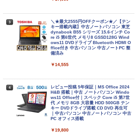
by Amazon 炭酸水 ラベルレス 500ml ×24本
軽量 ブルートゥースHi-Fi 最大36時間再生 ぶ
強炭酸水 ペットボトル 500ミリリットル (Sm
￥250
るーとゅーす コードレス ENCノイズキャン
art Basic)
￥572
セリング 自動ペアリング Type-C充電 マイク
付き 防水 タッチ式音量調整 スポーツ/通勤/通
＼★最大2555円OFFクーポン★／【テン
￥1,625
3
学/WEB会議(ホワイト)
キー搭載内蔵】中古ノートパソコン 東芝
dynabook B55 シリーズ 15.6インチ Co
On My Road (Stadium ver.)
スーパーの裏でヤニ吸うふたり 9巻 (デジタル
re i5 第6世代 メモリ8 GSSD128G Wind
￥1,964
版ビッグガンガンコミックス)
コカ・コーラ やかんの麦茶 from 爽健美茶 ラ
ows11 DVDドライブ Bluetooth HDMI O
ベルレス 650mlPET×24本
￥250
ffice付き 中古パソコン 中古ノートPC 整
￥810
備済み
Xiaomi シャオミ REDMI Buds 8 Lite ワイヤ
￥2,009
レスイヤホン Bluetooth 5.4 ノイズキャンセ
￥14,555
リング ANC 36時間再生
￥3,480
レビュー投稿 5年保証｜MS Office 2024
4
H&B 搭載｜中古 ノートパソコン Windo
ws11 Office付｜スペック Core i5 第7世
代 メモリ 8GB 大容量 HDD 500GB テン
キー DVDドライブ搭載 CD DVD 再生可
｜中古パソコン 中古ノートパソコン 中古
PC オフィス搭載
￥19,800