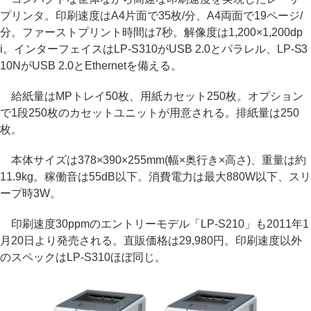
プリンタ。印刷速度はA4片面で35枚/分、A4両面で19ページ/
分。ファーストプリント時間は7秒。解像度は1,200×1,200dp
i。インターフェイスはLP-S310がUSB 2.0とパラレル、LP-S3
10NがUSB 2.0とEthernetを備える。
給紙量はMPトレイ50枚、用紙カセット250枚。オプション
で1段250枚のカセットユニットが用意される。排紙量は250
枚。
本体サイズは378×390×255mm(幅×奥行き×高さ)、重量は約
11.9kg。稼働音は55dB以下。消費電力は最大880W以下、スリ
ープ時3W。
印刷速度30ppmのエントリーモデル「LP-S210」も2011年1
月20日より発売される。直販価格は29,980円。印刷速度以外
のスペックはLP-S310ほぼ同じ。