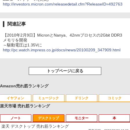
http://investors.micron.com/releasedetail.cfm?ReleaseID=492763
関連記事
【2010年2月9日】MicronとNanya、42nmプロセスの2Gbit DDR3
メモリを開発
～駆動電圧は1.35Vに
http://pc.watch.impress.co.jp/docs/news/20100209_347909.html
トップページに戻る
Amazon売れ筋ランキング
イヤフォン
ミュージック
ドリンク
コミック
楽天市場 売れ筋ランキング
ノート
デスクトップ
モニター
本
Anker Soundcore P40i オフホワイト
BRUCE WAYNE feat. Flo Milli, ATL Jacob
by Amazon 天然水 ラベルレス 500ml ×24本
薬屋のひとりごと 17巻 (デジタル版ビッグガ
[Explicit]
富士山の天然水 バナジウム含有 水 ミネラル
ンガンコミックス)
楽天 デスクトップ 売れ筋ランキング
ウォーター ペットボトル 静岡県産 500ミリリ
￥5,990