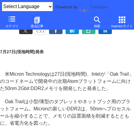
Powered by
Translate
Micron、次期Atom「Oak Trail」向け50nm 2Gbit DDR2を開発
カテゴリ
過去記事
検索
Impressサイト
リスト
7月27日(現地時間)発表
米Micron Technologyは27日(現地時間)、Intelが「Oak Trail」
のコードネームで開発中の次期Atomプラットフォームに向け
た50nm 2Gbit DDR2メモリを開発したと発表した。
Oak Trailは小型/薄型のタブレットやネットブック用のプラ
ットフォーム。Micronの新しいDDR2は、50nmへプロセスル
ールを縮小することで、メモリの設置面積を削減するととも
に、省電力化を図った。