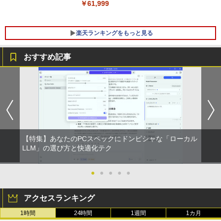
ン 中古パソコン 中古PC】税込送料無料
￥61,999
あす楽対応 即日発送（Windows10も対
応可能）
楽天ランキングをもっと見る
￥30,990
おすすめ記事
【お買い物マラソン 連動ポイントアッ
キングダム 80 （ヤングジャンプコミッ
1
1
プ】エレコム モニターアーム 専用 モニ
クス） [ 原 泰久 ]
ターマウントホルダー VESA穴無しモニ
ター用 アームなし ブラック ELECOM D
￥770
PA-DPK1327BK
￥1,850
【特集】あなたのPCスペックにドンピシャな「ローカル
「こうして日本人だけが騙される」マス
LLM」の選び方と快適化テク
2
コミが報じない「国際政治
サンワサプライ モニタアーム CR-LA301
2
●
●
●
●
●
￥2,970
￥1,960
アクセスランキング
1時間
24時間
1週間
1カ月
妹は知っている（8） 【電子限定特典つ
3