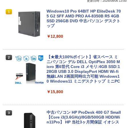
更新日時：2026/08/06 13:00
ットル (Smart Basic)
￥250
￥770
【中古・Aランク】富士通 ARROWS Tab
Windows10 Pro 64BIT HP EliteDesk 70
1
1
￥1,380
Q7310 Aランク 第10世代 Core i5-10210
5 G2 SFF AMD PRO A4-8350B R5 4GB
U メモリ4GB SSD128GB 13.3型 フルHD
SSD 256GB DVD 中古パソコン デスクト
Anker Soundcore P31i ブラック
BRUCE WAYNE feat. Flo Milli, ATL Jacob
異世界居酒屋「のぶ」(22) (角川コミックス・
タッチパネル Windows11 Office 2019
ップ
[Explicit]
エース)
【Amazon.co.jp限定】 い・ろ・は・す 2L P
純正キーボード・ペン付 整備済み品 送料
ET ラベルレス ×8本
無料
￥4,990
￥12,800
￥250
￥832
￥1,001
￥29,800
【★最大100%ポイント】省スペース ミ
2
Anker Soundcore Liberty 5 ミッドナイトブ
On My Road (Stadium ver.)
HUNTER×HUNTER モノクロ版 39 (ジャンプ
ニパソコン デル DELL OptiPlex 3050 M
ラック
コミックスDIGITAL)
by Amazon 天然水ラベルレス 2L×9本
新品 ノートパソコン office2019 付き Wi
icro 第6世代 Core i3 メモリ:4GB SSD:1
2
ndows11 Pro オフィス搭載 14.1インチ
28GB USB 3.0 DisplayPort HDMI Wi-fi
￥250
WEBカメラ内蔵 【到着後レビューでプレ
無線LAN 2画面同時出力可能 Windows1
￥14,990
￥572
￥1,117
ゼント！】 (平日15時までに決済確認が
0 Windows11 ミニデスクトップ ミニPC
取れたら即日出荷)
￥15,800
￥29,800
【2026年アップグレード版】AOKIMI ワイヤ
BUGS LIFE
スーパーの裏でヤニ吸うふたり 9巻 (デジタル
レスイヤホン bluetooth イヤホン V12 小型
版ビッグガンガンコミックス)
コカ・コーラ やかんの麦茶 from 爽健美茶 ラ
軽量 ブルートゥースHi-Fi 最大36時間再生 ぶ
ベルレス 650mlPET×24本
￥250
るーとゅーす コードレス ENCノイズキャン
中古パソコン HP ProDesk 400 G7 Small
￥810
3
セリング 自動ペアリング Type-C充電 マイク
【今だけ】全品ポイント10倍 お買い物マ
【Core i3(3.6GHz)/8GB/500GB HDD/Wi
￥1,653
3
付き 防水 タッチ式音量調整 スポーツ/通勤/通
ラソン★8/4～8/11★中古パソコン ノー
n11Pro】 HP 当社3ヶ月間保証 イオシス
学/WEB会議(ホワイト)
トPC hp ProBook 450 G7 Core i3 1011