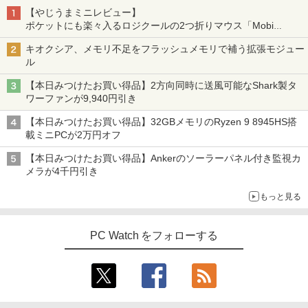
き】 【電子書籍】[ 雁木万里 ]
【やじうまミニレビュー】
Dell E1715S/17型パソコンPC モニター
3
ポケットにも楽々入るロジクールの2つ折りマウス「Mobi
薄型小型LED液晶モニタ /1280x1024(VG
￥792
Fold」。その気になるギミックとは？
A,DP) SXGA HD/VESA準拠/非光沢/入力
キオクシア、メモリ不足をフラッシュメモリで補う拡張モジュー
端子D-sub(VGA)/DisplayPort【整備済
ル
み中古品】
【本日みつけたお買い得品】2方向同時に送風可能なShark製タ
￥6,980
盛土等防災マニュアルの解説 [ 盛土等防
4
ワーファンが9,940円引き
災研究会 ]
【本日みつけたお買い得品】32GBメモリのRyzen 9 8945HS搭
￥20,900
載ミニPCが2万円オフ
【選べる2色 コスパ抜群】モバイルモニ
4
ター 15.6インチ フルHD 100%sRGB 非
【本日みつけたお買い得品】Ankerのソーラーパネル付き監視カ
光沢IPS パネル Type-C対応 miniHDMI V
メラが4千円引き
ESA対応 650g/889g 2色から選択可能 モ
ニター サブディスプレイ テレワーク 在
ちいかわ タロット 22枚のオリジナル
5
もっと見る
宅勤務 UPERFECT
カード付き [ ナガノ ]
￥8,999
￥1,650
PC Watch をフォローする
HumanCentric マウンティングブラケッ
5
ト インテルNUC対応 VESAモニターアー
ム延長プレート NUCミニPCコンピュー