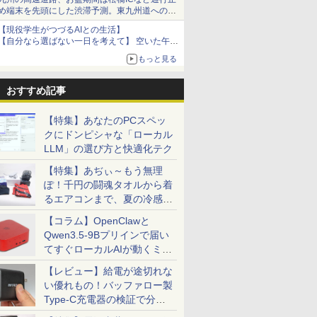
め端末を先頭にした渋滞予測。東九州道への迂
回は料金調整を実施
【現役学生がつづるAIとの生活】
【自分なら選ばない一日を考えて】 空いた午後
をチャッピーに捧げたら、思わぬ絶景に出会っ
もっと見る
た話
おすすめ記事
【特集】あなたのPCスペッ
クにドンピシャな「ローカル
LLM」の選び方と快適化テク
【特集】あぢぃ～もう無理
ぽ！千円の闘魂タオルから着
るエアコンまで、夏の冷感グ
ッズ一挙紹介
【コラム】OpenClawと
Qwen3.5-9Bプリインで届い
てすぐローカルAIが動くミニ
PC「SER9 Pro」
【レビュー】給電が途切れな
い優れもの！バッファロー製
Type-C充電器の検証で分か
ったこと