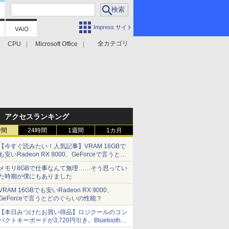
Impress サイト
全カテゴリ
CPU
Microsoft Office
アクセスランキング
時間
24時間
1週間
1カ月
【今すぐ読みたい！人気記事】VRAM 16GBで
も安いRadeon RX 9000、GeForceで言うとど
のぐらいの性能？ - PC Watch
メモリ8GBで仕事なんて無理……そう思ってい
た時期が僕にもありました
VRAM 16GBでも安いRadeon RX 9000、
GeForceで言うとどのぐらいの性能？
【本日みつけたお買い得品】ロジクールのコン
パクトキーボードが3,720円引き。Bluetoothで3
台接続対応