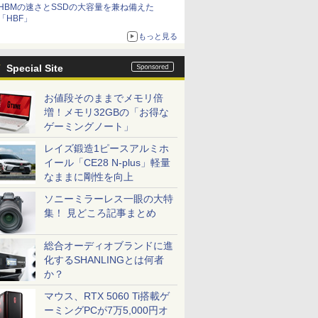
HBMの速さとSSDの大容量を兼ね備えた
「HBF」
もっと見る
Special Site
お値段そのままでメモリ倍
増！メモリ32GBの「お得な
ゲーミングノート」
レイズ鍛造1ピースアルミホ
イール「CE28 N-plus」軽量
なままに剛性を向上
ソニーミラーレス一眼の大特
集！ 見どころ記事まとめ
総合オーディオブランドに進
化するSHANLINGとは何者
か？
マウス、RTX 5060 Ti搭載ゲ
ーミングPCが7万5,000円オ