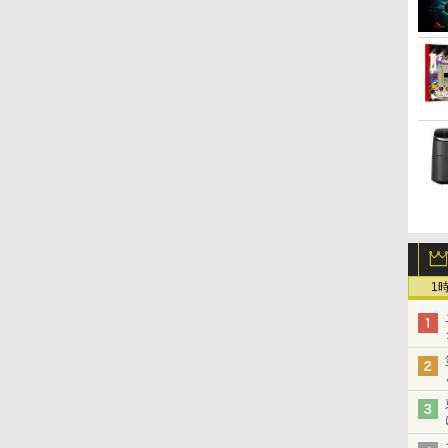
ノ
S搭載
ディスプレイ 自立型
ス） [ 大森 藤ノ ]
RTX5060 Ryzen7 5700X メモリ
27型ワイド 【HDMI対応 /
（ワイドKC） [ ナガノ ]
23.8型FHD/ Core i7-1355U 10コ
15.6インチ 1080PフルHD
Book [ 島田ゆか ]
Windo
B140H
んが 1
5より上位】
1920*1080 FHD ポータブ
16GB SSD500GB Windows11
FULL HD解像度】 大手
ア/ メモリ 16GB/ SSD 1TB/
ディスプレイ VESA対応
トップP
FullHD 
介
￥8,980
￥594
￥149,800
￥6,470
￥1,210
￥149,800
￥9,480
￥4,950
￥75,70
￥9,800
￥19,80
イ
単体GPU級性能)
ルモニター IPS液晶パネ
デスクトップPC WPS Office付
メーカー液晶
Windows 11/ Office付き/ Web
コスパ デュアルモニター
LED 
5拡張可能｜
ル 薄型 軽量 持ち運び 壁
き 1年保証 NVMe M.2 SSD 高性
(Dell/HP/NEC等) テレワ
カメラ/ デスクトップPC/ パール
サブモニター ゲーミング
イ 修
8K｜デュアル
掛けに対応
能 配信 動画編集 VTuber対応 e
ーク デュアルモニター
ホワイト
モニター ポータブルモニ
証｜Win11
Switch/PS3/PS4/PS5/Xbox
スポーツ 初心者 ゲーミングパソ
Switch PS4 PS5対応
ター 外付けモニター リモ
エイター/ゲーミ
One/PC/スマ
コン デスクトップパソコン【当
【整備済み中古品】
ートワーク IPS mini pc
16GB+1TB
ホ/USBType-C/標準HDMI
日出荷】
ミニPC 多デバイス対応
対応【選べる種類】タッ
ブラック
チ/ケース付き/4Kタイプ
1