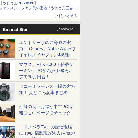
【やじうまPC Watch】
ジェンスン・フアン氏の聖地「やきとん三吉 神
田北口店」で「ご来店記念コース」を娘と堪能
もっと見る
～コース名を変更したのはNVIDIAに怒られたか
らではない
Special Site
エントリーなのに脅威の実
力!「Osprey」Noble Audioワ
イヤレスイヤフォン4機種を
一気に聴く
マウス、RTX 5060 Ti搭載ゲ
ーミングPCが7万5,000円オ
フで30万円台！
ソニーミラーレス一眼の大特
集！ 見どころ記事まとめ
性能の良いお得な中古PC情
報はこのページでチェック！
「ドスパラTV」の配信現場
に“PAD”撮影班が潜入!人気の