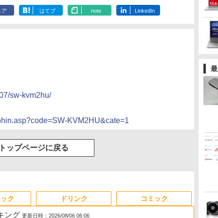
ェア
はてブ
note
LinkedIn
最
007/sw-kvm2hu/
/syohin.asp?code=SW-KVM2HU&cate=1
トップページに戻る
ジック
ドリンク
コミック
ンキング
更新日時：2026/08/06 06:06