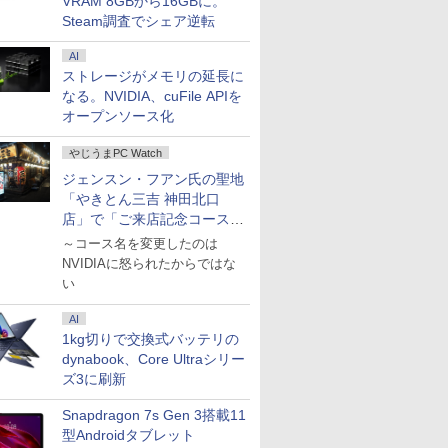
VRAM 8GBから16GBに。
Steam調査でシェア逆転
AI
ストレージがメモリの延長に
なる。NVIDIA、cuFile APIを
オープンソース化
やじうまPC Watch
ジェンスン・フアン氏の聖地
「やきとん三吉 神田北口
店」で「ご来店記念コース」
を娘と堪能
～コース名を変更したのは
NVIDIAに怒られたからではな
い
AI
1kg切りで交換式バッテリの
dynabook、Core Ultraシリー
ズ3に刷新
Snapdragon 7s Gen 3搭載11
7
7
8
7
9
8
型Androidタブレット