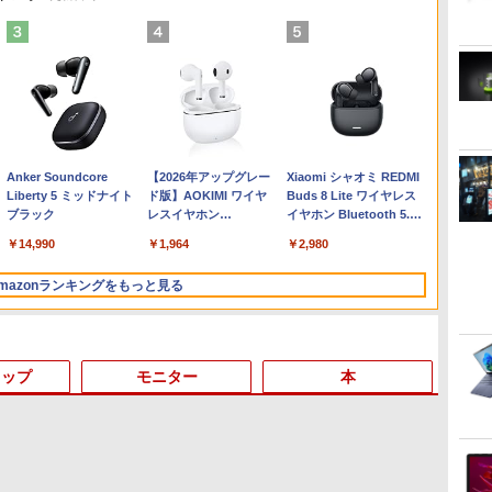
Anker Soundcore
【2026年アップグレー
Xiaomi シャオミ REDMI
Liberty 5 ミッドナイト
ド版】AOKIMI ワイヤ
Buds 8 Lite ワイヤレス
ブラック
レスイヤホン
イヤホン Bluetooth 5.4
bluetooth イヤホン
ノイズキャンセリング
￥14,990
￥1,964
￥2,980
V12 小型軽量 ブルート
ANC 36時間再生
ゥースHi-Fi 最大36時間
mazonランキングをもっと見る
再生 ぶるーとゅーす コ
ードレス ENCノイズキ
ャンセリング 自動ペア
リング Type-C充電 マ
イク付き 防水 タッチ式
トップ
モニター
本
音量調整 スポーツ/通
勤/通学/WEB会議(ホワ
イト)
3
3
3
3
4
4
4
4
5
5
5
5
6
6
6