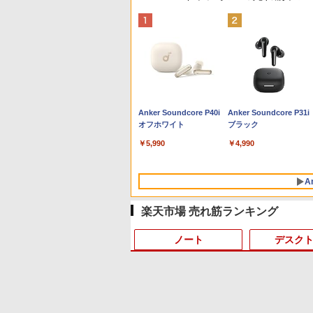
Anker Soundcore P40i
Anker Soundcore P31i
オフホワイト
ブラック
￥5,990
￥4,990
A
楽天市場 売れ筋ランキング
ノート
デスク
10
1
1
1
1
2
2
2
2