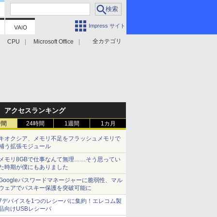
Impress サイト
全カテゴリ
CPU
Microsoft Office
アクセスランキング
時間
24時間
1週間
1カ月
キオクシア、メモリ不足をフラッシュメモリで
補う拡張モジュール
メモリ8GBで仕事なんて無理……そう思ってい
た時期が僕にもありました
Googleパスワードマネージャーに脆弱性、マル
ウェアでパスキー保護を突破可能に
7デバイスを1つのレシーバに集約！エレコム製
品向けUSBレシーバ