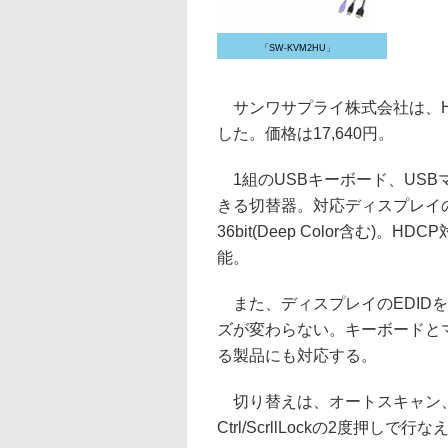
「SW-KVM2HU」
サンワサプライ株式会社は、HD
した。価格は17,640円。
1組のUSBキーボード、USB
きる切替器。対応ディスプレイの最
36bit(Deep Color含む
能。
また、ディスプレイのEDID
ズが変わらない。キーボードと
る製品にも対応する。
切り替えは、オートスキャン、
Ctrl/ScrllLockの2度押しで行