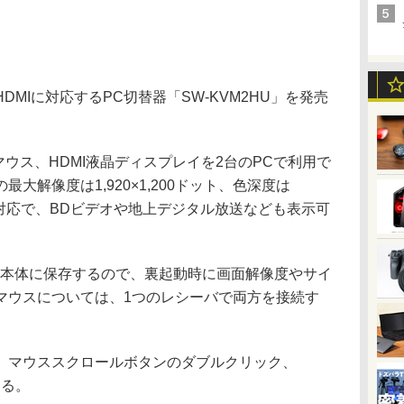
MIに対応するPC切替器「SW-KVM2HU」を発売
マウス、HDMI液晶ディスプレイを2台のPCで利用で
大解像度は1,920×1,200ドット、色深度は
)。HDCP対応で、BDビデオや地上デジタル放送なども表示可
を本体に保存するので、裏起動時に画面解像度やサイ
マウスについては、1つのレシーバで両方を接続す
マウススクロールボタンのダブルクリック、
なえる。