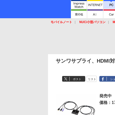
モバイルノート
NUC/小型パソコン
M
SSD
キーボード
マウス
サンワサプライ、HDMI
ポスト
リスト
シ
発売中
価格：17