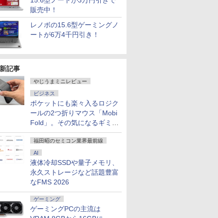
15.6型ノートが3万円引きで
販売中！
レノボの15.6型ゲーミングノ
ートが6万4千円引き！
新記事
やじうまミニレビュー
ビジネス
ポケットにも楽々入るロジク
ールの2つ折りマウス「Mobi
Fold」。その気になるギミッ
クとは？
福田昭のセミコン業界最前線
AI
液体冷却SSDや量子メモリ、
永久ストレージなど話題豊富
なFMS 2026
ゲーミング
ゲーミングPCの主流は