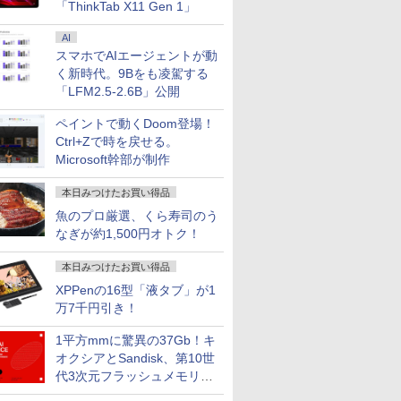
「ThinkTab X11 Gen 1」
AI
スマホでAIエージェントが動
く新時代。9Bをも凌駕する
「LFM2.5-2.6B」公開
6(802.11ax)+Bluetooth5.2 IRカメラ顔認証+指紋認証 HP
ッチパネル 修理交換用液晶ユニット
ンクの迷宮攻
キングダム 80 （ヤングジ
Pixio PX279 Wave ゲーミングモニター
グラぱらっ！（13） 【電
中古 Apple MacBook Pro 16イン
パリピ孔明（26） 
モニター 3
Firefly 14 G7 Mobile Workstation 14インチ薄型 NVIDIA
チ HP ENVY x360 15-ed 15-
力9999のレアス
ャンプコミックス） [ 原
240Hz Fast IPS 27インチ 白 パステル ブル
子書籍】[ 桂あいり ]
SSD1TB スペースグレイ Sequoia
書籍】[ 四葉夕卜 ]
UWQHD 120H
ペイントで動くDoom登場！
o P520搭載 第10世代Core i7-10510U メモリ16GB
15-ed1000 15-ed0xxx 15-ed1xxx
ちタンク、勇者パ
泰久 ]
ー ピンク FHD かわいい 水色 ゲーム部屋
ュー特典:延長保証 Bランク パソ
Adaptive 
￥792
￥792
SD512GB Type-C Thunderbolt3 キーボードバックライ
93182-001 L93180-001 対応
ーを追放される〜
pcモニター ディスプレイ ピクシオ
Mac マックブック マックブック
イト軽減 フ
Ctrl+Zで時を戻せる。
0
0
￥770
￥15,800
￥156,800
￥26,980
センサー HDMI Office Windows11
 1920x1080 IPS LED LCD ディスプ
【電子書籍】[ 木嶋
ラック MAXZ
Microsoft幹部が制作
タッチスクリーン タッチ機能付き液
4K120
ル
本日みつけたお買い得品
魚のプロ厳選、くら寿司のう
なぎが約1,500円オトク！
本日みつけたお買い得品
XPPenの16型「液タブ」が1
万7千円引き！
1平方mmに驚異の37Gb！キ
オクシアとSandisk、第10世
代3次元フラッシュメモリを
開発