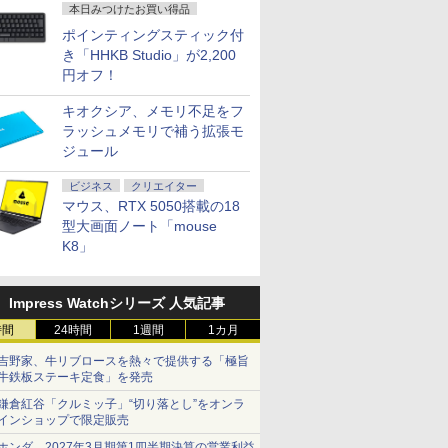
本日みつけたお買い得品
ポインティングスティック付
き「HHKB Studio」が2,200
円オフ！
キオクシア、メモリ不足をフ
ラッシュメモリで補う拡張モ
ジュール
ビジネス
クリエイター
マウス、RTX 5050搭載の18
型大画面ノート「mouse
K8」
Impress Watchシリーズ 人気記事
時間
24時間
1週間
1カ月
吉野家、牛リブロースを熱々で提供する「極旨
牛鉄板ステーキ定食」を発売
鎌倉紅谷「クルミッ子」“切り落とし”をオンラ
インショップで限定販売
ホンダ、2027年3月期第1四半期決算の営業利益