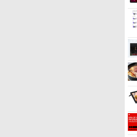
On My Road (Stadium
by Amazon 天然水ラベ
HUNTER×HUNTER モ
BUGS LIFE
by Amazon 炭酸水 ラ
スーパーの裏でヤニ吸
On My Road (Stadium
コカ・コーラ やかんの麦
ONE PIECE モノクロ版
ver.)
ルレス 2L×9本
ノクロ版 39 (ジャンプ
ベルレス 500ml ×24本
うふたり 9巻 (デジタル
ver.)
茶 from 爽健美茶 ラベル
115 (ジャンプコミックス
￥250
コミックスDIGITAL)
強炭酸水 ペットボトル
版ビッグガンガンコミ
レス 650mlPET×24本
DIGITAL)
￥250
￥1,117
￥250
500ミリリットル
ックス)
￥572
￥1,625
￥810
￥1,653
￥594
(Smart Basic)
【新品】【楽天1位！】ノ
【正規永久版Office付
【お買い物マラソ開催
公式テキスト 年金アド
本日10倍！高性能第10世
【公式・直販】Copilot＋
アイ・オー・データ機器
永瀬廉 プレミアム
本日超得 P5倍｜MS
【マラソン値引中！
液晶ディスプレイ アイオ
異世界居酒屋「のぶ」
Wi-Fi
液晶タ
最強タ
ト
巻
ートパソコン 新品第13世
き】ミニpc 【Intel
中！P最大31.5%還元】
バイザー3級 2026年度
代Core i7-10610Uノート
PC デスクトップパソコ
LCD-DF241EDB-A
BOX[本/雑誌] 【初回限定
Office 2024 H&B 搭載｜
RTX5070搭載 国内組立
ーデータ LCD-DF241ED
(22) 【電子書籍】[ 蝉
ZBook 
15.6イン
略 〜体
代CPU搭載ノートPC
N5095 LPDDR4X 16GB
【五年保証】24インチゲ
受験用 [ 経済法令研究会 ]
パソコン 中古 Dynabook
ン PC 一体型 Office付き
版】(仮) (単行本・ムッ
中古 2in1 ノートパソコン
新品】ゲーミングPC
LCD-DF241EDB-A [「5
川 夏哉 ]
Quadr
ed0000 
キル持
￥18,090
Office付きノートパソコ
256GB SSD】mini pc
ーミングモニター 200Hz
G83 超軽量約779g メモ
可能 新品 Lenovo
ク) / 永瀬廉
Windows11 Office付き
RTX5070 Ryzen7 5700X
年保証」DP搭載23.8型ワ
NVMeS
シリーズ L
ーティ
￥29,800
￥49,800
￥13,999
￥2,530
￥27,600
￥144,980
￥8,800
￥49,800
￥260,775
￥18,090
￥924
￥55,00
￥18,90
￥770
フ
大
ン 初心者向け
Windows11 Pro 超軽量 4
1ms応答 FHD 非光沢
リ最大16GB 新品
IdeaCentre AIO
｜HP Elite Dragonfly
メモリ32GB SSD1TB
イド液晶 ブラック]
ト NFC
FullHD
15巻 
ス
Windows11 初期設定済
コア/4スレッド 2.9GHz
FastIPSパネル FreeSync
SSD1TB 13.3インチ
24AKP10 KRK 23.8イン
2in1｜Core i5 第8世代
Windows11 デスクトッ
レイ 
隆太 ]
-
パ
Webカメラ zoom 日本語
ミニパソコン 静音 M.2
FHD HDR10 DC1-P380%
HDMI搭載 WEBカメラ
チ FHD IPS液晶 AMD
8265U メモリ 8GB SSD
プPC モンハンワイルズ
晶パネ
キーボード 14.1型 Intel
2242 SATA WIFI6
sRGB110% 角度調整 目
5GWIFI Bluetooth内蔵
Ryzen AI7 AI5 メモリ
256GB 13.3型 FHD
原神 Apex FF14
D
Celeron メモリ8GB
Bluetooth5.2 4K HDMI 2
に優しい VESA対応
中古パソコン
16GB SSD 512GB
1,920×1,080 タッチパネ
VALORANT 配信 動画編
0
SSD1TB(最大) 大容量バ
画面出力 デスクトップPC
HDMI+DP搭載 5年保証 ス
MicrosoftOffice2024可
Windows11 Microsoft
ル WEBカメラ LTE 対応
集 eスポーツ 1年保証 初
ッテリービジネス 大学生
みにpc 省エネ オフィス
ピーカー内蔵 HDMIケー
Windows11 送料無料 持
Office 搭載可 1年保証
｜中古 パソコン 2-in-1 タ
心者 ゲーミングパソコン
プレゼント 学生向け
高速起動 省電力 静音設計
ブル付き MFG24F4
ち運び便利
【NortonP】
ブレットPC
ゲーム 本体のみ
Minifire