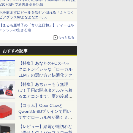
5307億円で過去最高を記録
水を飲まずにビールを飲むと倒れる「ふらつく
ビアグラスbyよなよなエール」
【まるも亜希子の「寄り道日和」】ディーゼル
エンジンの生きる道
もっと見る
おすすめ記事
【特集】あなたのPCスペッ
クにドンピシャな「ローカル
LLM」の選び方と快適化テク
【特集】あぢぃ～もう無理
ぽ！千円の闘魂タオルから着
るエアコンまで、夏の冷感グ
ッズ一挙紹介
【コラム】OpenClawと
Qwen3.5-9Bプリインで届い
てすぐローカルAIが動くミニ
PC「SER9 Pro」
【レビュー】給電が途切れな
い優れもの！バッファロー製