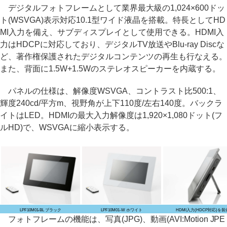
デジタルフォトフレームとして業界最大級の1,024×600ドッ
ト(WSVGA)表示対応10.1型ワイド液晶を搭載。特長としてHD
MI入力を備え、サブディスプレイとして使用できる。HDMI入
力はHDCPに対応しており、デジタルTV放送やBlu-ray Discな
ど、著作権保護されたデジタルコンテンツの再生も行なえる。
また、背面に1.5W+1.5Wのステレオスピーカーを内蔵する。
パネルの仕様は、解像度WSVGA、コントラスト比500:1、
輝度240cd/平方m、視野角が上下110度/左右140度。バックラ
イトはLED。HDMIの最大入力解像度は1,920×1,080ドット(フ
ルHD)で、WSVGAに縮小表示する。
LPF10M01-BL ブラック
LPF10M01-W ホワイト
HDMI入力(HDCP対応)を装
フォトフレームの機能は、写真(JPG)、動画(AVI:Motion JPE