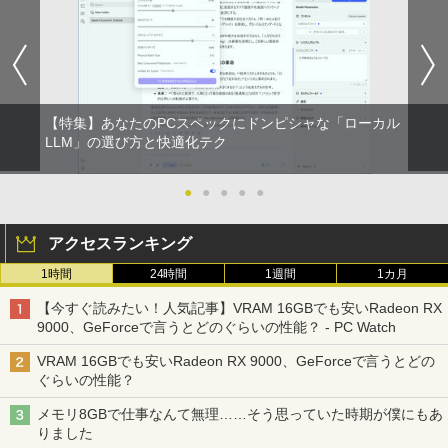
1
1
1
1
￥1,380
S700/NAB Core i7 8565U 第8世代CPU
MKM34B-1 | Windows11 | デスクトップ
【まとめ買いでお得】 中古モニター 18.5
羽生結弦カレンダー壁掛け版 [ 能登 直 ]
メモリ8GB SSD480GB+SSD16GB[Opta
| 一年保証 | 第7世代 | Core i5 7500 3.4
インチ WXGA 1366x768 ノングレア DE
BRUCE WAYNE feat. Flo Milli, ATL Jacob
異世界居酒屋「のぶ」(22) (角川コミックス・
neMemory]内蔵 15インチ フルHD Wind
(〜最大3.8)GHz | MEM:8GB | SSD:256G
LL E1916H DisplayPort VGA ケーブル
￥5,170
[Explicit]
エース)
【Amazon.co.jp限定】 い・ろ・は・す 2L P
ows11 Home WEBカメラ 無線LAN テン
B | DVD-ROM | 無線LAN:あり | Win11Pr
付き サブモニターにおすすめ 動作確認済
ET ラベルレス ×8本
キー Blu-ray PC-NS700NAB 1年保証 レ
o64bit
み 30日保証 送料無料
ビュー特典:WPS Office Bランク ノート
￥250
￥832
パソコン
￥1,112
￥10,000
￥3,900
【特集】あなたのPCスペックにドンピシャな「ローカル
夢をかなえるゾウ 子ども版1 おかしな
LLM」の選び方と快適化テク
2
￥19,800
神様ガネーシャとひみつの教え [ 水野敬
見知らぬ糸
ONE PIECE モノクロ版 115 (ジャンプコミッ
也 ]
クスDIGITAL)
by Amazon 炭酸水 ラベルレス 500ml ×24本
【エントリーでポイント10倍】 16GBメ
【期間限定10%OFFクーポン 8/12 10時
●
●
●
●
●
2
2
強炭酸水 ペットボトル 500ミリリットル (Sm
モリ Quadro P620 グラボ付き ワークス
まで】 モニター 21.5型 液晶ディスプレ
￥250
￥1,650
art Basic)
【マラソンセール期間中ポイント5倍】中
テーション 中古 Aランク 良品 Win11 Pr
イ ベゼル ディスプレイ 液晶モニター PC
￥594
2
アクセスランキング
古ノートパソコン メーカーが選べる 型番
o Xeon E3 DELL Precision 3420 256G
モニター 壁掛け フリッカーレス FreeSy
おまかせ コスパ重視 Windows11 第8世
B SSD 500GB HDD DVD 省スペース デ
nc 21.5インチ 角度調節 FullHD ブルー
￥1,625
1時間
24時間
1週間
1カ月
代 / 第10世代 Core i3 / i5 / i7 選択可能
スクトップパソコン 中古PC
ライトカット VAパネル VESAフル FHD
【中古】 ホルトハウス房子のお菓子
3
メモリ8GB SSD240GB以上 15.6インチ
ノングレア MAXZEN JM22CH02
On My Road (Stadium ver.)
HUNTER×HUNTER モノクロ版 39 (ジャンプ
【今すぐ読みたい！人気記事】VRAM 16GBでも安いRadeon RX
おまかせ Wi-Fi 初期設定済 すぐ使える 9
￥34,800
コミックスDIGITAL)
￥20,585
by Amazon 天然水ラベルレス 2L×9本
9000、GeForceで言うとどのぐらいの性能？ - PC Watch
0日保証 送料無料
￥9,480
￥250
￥572
￥1,117
VRAM 16GBでも安いRadeon RX 9000、GeForceで言うとどの
￥15,980
ぐらいの性能？
【エントリーでポイント100％還元チャ
3
ンス】GMKtec G10 ミニPC【AMD Ryz
【3年保証】PS5対応 23.8型 液晶モニタ
3
メモリ8GBで仕事なんて無理……そう思っていた時期が僕にもあ
en 5 3500U DDR4 16GB 512GB/256GB/
ー フルHD IPS リフレッシュレート 100H
オレンジページ 2026 10/17号増刊＜グレ
On My Road (Stadium ver.)
スーパーの裏でヤニ吸うふたり 9巻 (デジタル
4
りました
エントリーで最大10倍！充実機能ノート
1T SSD】4C/8T 3.7GHz 64GB 16T拡張
z VESA 対応 スピーカー HDMI VGA モニ
ー＞ [雑誌]
3
版ビッグガンガンコミックス)
【Amazon.co.jp限定】 伊藤園 磨かれて、澄