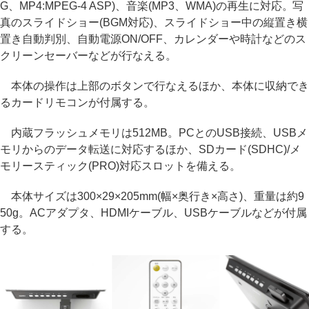
G、MP4:MPEG-4 ASP)、音楽(MP3、WMA)の再生に対応。写
真のスライドショー(BGM対応)、スライドショー中の縦置き横
置き自動判別、自動電源ON/OFF、カレンダーや時計などのス
クリーンセーバーなどが行なえる。
本体の操作は上部のボタンで行なえるほか、本体に収納でき
るカードリモコンが付属する。
内蔵フラッシュメモリは512MB。PCとのUSB接続、USBメ
モリからのデータ転送に対応するほか、SDカード(SDHC)/メ
モリースティック(PRO)対応スロットを備える。
本体サイズは300×29×205mm(幅×奥行き×高さ)、重量は約9
50g。ACアダプタ、HDMIケーブル、USBケーブルなどが付属
する。