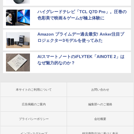
EBカメラ/WIFI/HDMI/VGA win11&office
￥41,999
2019搭載整備済み品/送料無料
ハイグレードテレビ「TCL Q7D Pro」。圧巻の
色彩美で映画＆ゲームが極上体験に
￥22,500
Amazon プライムデー過去最安! Anker注目プ
ロジェクター3モデルを使ってみた
AIスマートノートのiFLYTEK「AINOTE 2」は
なぜ魅力的なのか？
本サイトのご利用について
お問い合わせ
広告掲載のご案内
編集部へのご連絡
プライバシーポリシー
会社概要
インプレスグループ
特定商取引法に基づく表示