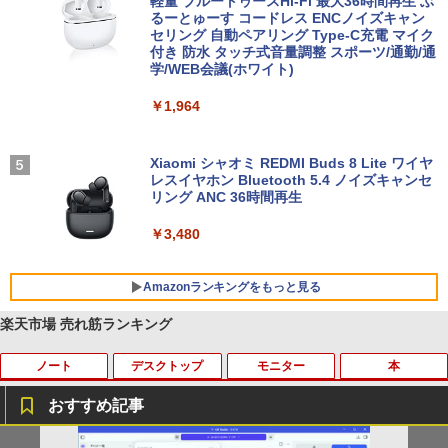
軽量 ブルートゥースHi-Fi 最大36時間再生 ぶ
るーとゅーす コードレス ENCノイズキャン
セリング 自動ペアリング Type-C充電 マイク
付き 防水 タッチ式音量調整 スポーツ/通勤/通
学/WEB会議(ホワイト)
￥1,964
Xiaomi シャオミ REDMI Buds 8 Lite ワイヤ
レスイヤホン Bluetooth 5.4 ノイズキャンセ
リング ANC 36時間再生
￥3,480
Amazonランキングをもっと見る
楽天市場 売れ筋ランキング
ノート
デスクトップ
モニター
本
BRUCE WAYNE feat. Flo Milli, ATL Jacob
by Amazon 天然水 ラベルレス 500ml ×24本
薬屋のひとりごと 17巻 (デジタル版ビッグガ
[Explicit]
富士山の天然水 バナジウム含有 水 ミネラル
ンガンコミックス)
ウォーター ペットボトル 静岡県産 500ミリリ
おすすめ記事
ットル (Smart Basic)
￥250
￥770
【マラソン限定価格】中古 NEC Lavie N
【訳あり品】中古パソコン | NEC | Mate
【マラソンセール期間中ポイント5倍】
【 限定生産・特典つき 】YUZURU2027