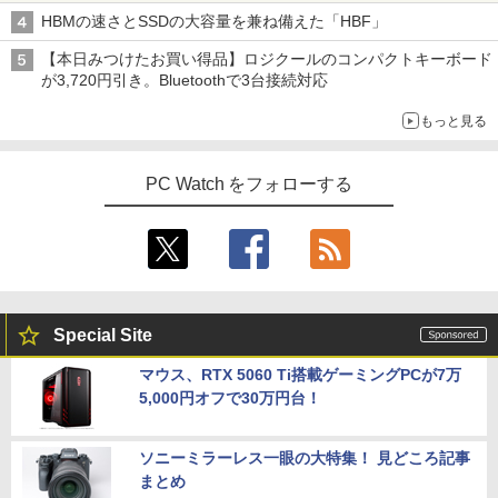
パソコン テンキー/DVD/WEBカメラ内蔵
Windows11 Pro 8K/4K 3画面出力 LAN *
ター 液晶 液晶モニター 液晶ディスプレ
みきった日本の水 2L 8本 ラベルレス [ ケース
￥250
HBMの速さとSSDの大容量を兼ね備えた「HBF」
第8世代Core i3/i5 Core i7 最大メモリ16
2 WiFi5 Bluetooth5.0 Nucbox みにpc
イ 23.8インチ パソコンモニター 新品 Fe
￥1,689
] [ 水 ] [ ペットボトル ] [ 箱買い ] [ ストック
￥810
GB 新品SSD256GB 東芝 NEC有名メー
Ryzen 5 N95/N97/N100/4300U/N150よ
uVision FSID24BF0SI フュービジョン
] [ 水分補給 ]
【本日みつけたお買い得品】ロジクールのコンパクトキーボード
カー15.6型 DVD内蔵 15.6インチ HDMI P
り高性能
ゲーミングモニター
が3,720円引き。Bluetoothで3台接続対応
olaris Office搭載 最新MicrosoftOffice2
￥998
024可 Windows11 長期保証 中古PC
￥61,999
￥10,980
もっと見る
細胞の分子生物学 [ 中村 桂子 ]
5
￥18,000
￥22,000
PC Watch をフォローする
【中古ゲーミングPC】ドスパラ GALLE
アイリスオーヤマ △ポータブルモニター
4
4
RIA RT5 / GeForce GTX 1660 / Ryzen 5
15.6インチ DP-EF164S-B ブラック
良品 フルHD 13.3インチ TOSHIBA dyna
2600 / 16GB / M.2 SSD 256GB + HDD 1
4
book G83/M / Windows11/ 高性能 第8
TB / Windows11
￥13,068
世代Core i5-8250u/ 8GB/ 爆速NVMe式2
56GB-SSD/ カメラ/ 無線/ リカバリ/ Offi
￥49,980
ce付/ Win11【中古ノートパソコン 中古
パソコン 中古PC Office付きWindows1
Special Site
1】 税込送料無料 あす楽対応 即日発送
【公式限定2年保証】 モニター 23インチ
5
フルhd 高画質 100Hz VA ノングレア 非
【全品最大2500円OFFクーポン】【第8
5
マウス、RTX 5060 Ti搭載ゲーミングPCが7万
￥18,990
光沢 スピーカー内蔵 3年保証 ディスプレ
世代 i7 高性能ビジネス PC】 Core i7 第
5,000円オフで30万円台！
イ パソコンモニター PCモニター フルハ
8世代 Dell OptiPlex 3060 SFF Office付
イビジョン 21インチ 液晶モニター アイ
き Win11 メモリ16GB/32GB SSD256G
リスオーヤマ DT-JF * 安心延長保証対象
B/512GB/1TB USB3.0 WIFI子機付 DVD
Panasonic Let's note CF-LV7 軽量 14
HDMI DisplayPort 2画面出力 中古パソ
ソニーミラーレス一眼の大特集！ 見どころ記事
5
型 FHD(1920×1080)ノートパソコン 第8
コン pc デスクトップPC 本体
￥16,820
まとめ
世代 Core i5/メモリ 8GB/SSD 256GB/W