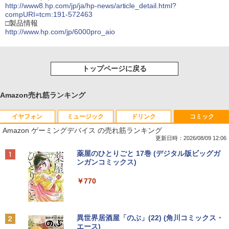
http://www8.hp.com/jp/ja/hp-news/article_detail.html?
compURI=tcm:191-572463
□製品情報
http://www.hp.com/jp/6000pro_aio
トップページに戻る
Amazon売れ筋ランキング
イヤフォン
ミュージック
ドリンク
コミック
Amazon ゲーミングデバイス の売れ筋ランキング
更新日時：2026/08/09 12:06
Anker Soundcore P40i オフホワイト
BRUCE WAYNE feat. Flo Milli, ATL Jacob
【Amazon.co.jp限定】 い・ろ・は・す 2L P
薬屋のひとりごと 17巻 (デジタル版ビッグガ
[Explicit]
ET ラベルレス ×8本
ンガンコミックス)
￥7,990
￥250
￥1,112
￥770
Anker Soundcore P31i ブラック
BRUCE WAYNE feat. Flo Milli, ATL Jacob
by Amazon 天然水 ラベルレス 500ml ×24本
異世界居酒屋「のぶ」(22) (角川コミックス・
[Explicit]
富士山の天然水 バナジウム含有 水 ミネラル
エース)