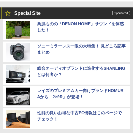
￥13,800
＼500円OFFクーポンあり！／ モバイル
5
モニター 15.6インチ 1080PフルHD ディ
Special Site
スプレイ VESA対応 コスパ デュアルモニ
ター サブモニター ゲーミングモニター
鳥肌ものの「DENON HOME」サウンドを体感
【期間限定破格金額！】新生活 新古品 W
ポータブルモニター 外付けモニター リモ
5
した！
in11搭載 パソコンノートパソコンoffice
ートワーク IPS mini pc ミニPC 多デバ
付き 初心者向けノートPC 初期設定済 1
イス対応 ブラック
5.6型 インテル高速CPU ランダムで発送
メモリ4GB～ 高速SSD1TB 最大 フルHD
ソニーミラーレス一眼の大特集！ 見どころ記事
￥9,480
Webカメラ zoom 軽量薄型 無線 型番更
まとめ
新で在庫処分
￥12,980
総合オーディオブランドに進化するSHANLING
とは何者か？
レイズのプレミアムカー向けブランドHOMUR
Aから「2×9R」が登場！
性能の良いお得な中古PC情報はこのページで
チェック！