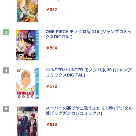
ウォーター ペットボトル 静岡県産 500ミリリ
￥5,990
ットル (Smart Basic)
￥250
￥832
￥1,380
Anker Soundcore Liberty 5 ミッドナイトブ
見知らぬ糸
ONE PIECE モノクロ版 115 (ジャンプコミッ
ラック
クスDIGITAL)
by Amazon 天然水ラベルレス 2L×9本
￥250
￥14,990
￥594
￥1,117
【2026年アップグレード版】AOKIMI ワイヤ
On My Road (Stadium ver.)
HUNTER×HUNTER モノクロ版 39 (ジャンプ
レスイヤホン bluetooth イヤホン V12 小型
コミックスDIGITAL)
by Amazon 炭酸水 ラベルレス 500ml ×24本
軽量 ブルートゥースHi-Fi 最大36時間再生 ぶ
強炭酸水 ペットボトル 500ミリリットル (Sm
￥250
るーとゅーす コードレス ENCノイズキャン
art Basic)
￥572
セリング 自動ペアリング Type-C充電 マイク
付き 防水 タッチ式音量調整 スポーツ/通勤/通
￥1,625
学/WEB会議(ホワイト)
On My Road (Stadium ver.)
スーパーの裏でヤニ吸うふたり 9巻 (デジタル
￥1,964
版ビッグガンガンコミックス)
コカ・コーラ やかんの麦茶 from 爽健美茶 ラ
ベルレス 650mlPET×24本
￥250
￥810
Xiaomi シャオミ REDMI Buds 8 Lite ワイヤ
￥2,009
レスイヤホン Bluetooth 5.4 ノイズキャンセ