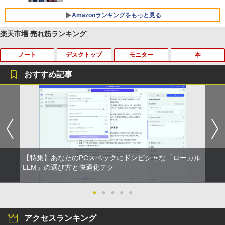
リング ANC 36時間再生
Amazonランキングをもっと見る
￥3,480
楽天市場 売れ筋ランキング
ノート
デスクトップ
モニター
本
おすすめ記事
【★最大100%ポイント】【大特価!訳あ
富士通 Fujitsu 液晶モニター VL-17CST
ちいかわ なんか小さくてかわいいやつ
1
1
1
り!】富士通 LIFEBOOK A576/第6世代 C
17インチ スクエア ホワイト LCD LEDバ
（1） （ワイドKC） [ ナガノ ]
ore i3/メモリ:4GB/SSD:128GB/15.6型液
ックライト SXGA 1280×1024 TNパネル
晶/USB 3.0/VGA/HDMI/DVD/Office/中古
非光沢 ノングレア DVI VESA準拠 ディス
￥1,100
パソコン ノートパソコン Windows11 W
プレイ 【中古】
indows10
￥2,750
￥8,999
【特集】あなたのPCスペックにドンピシャな「ローカル
羽生結弦（2027年1月始まりカレンダ
LLM」の選び方と快適化テク
2
ー）
【超特価】厳選大手メーカー 液晶モニタ
2
【マラソンP5倍/10%オフクーポン】中古
ー シークレット 19インチワイド ノング
●
●
●
●
●
￥4,345
2
ノートパソコン Windows11 Pro Office
レア VGA DELL NEC 等 液晶ディスプレ
付き Panasonic Let's note CF-NX3 第4
イ【中古】
アクセスランキング
世代 Core i5 メモリ8GB 高速SSD256GB