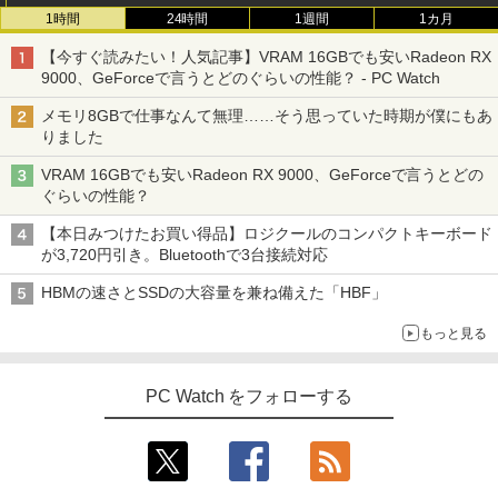
12.1インチ Bluetoot WEBカメラ Wi-Fi
￥3,100
1時間
24時間
1週間
1カ月
HDMI 初期設定済み 送料無料 90日保証
杖と剣のウィストリア（16） （講談社コ
3
ミックス） [ 大森 藤ノ ]
【今すぐ読みたい！人気記事】VRAM 16GBでも安いRadeon RX
￥9,800
9000、GeForceで言うとどのぐらいの性能？ - PC Watch
￥594
モバイルモニター 15.6インチ InnoView
3
モバイルディスプレイ 自立型 1920*1080
メモリ8GBで仕事なんて無理……そう思っていた時期が僕にもあ
FHD ポータブルモニター IPS液晶パネル
りました
中古パソコン | Lenovo | ThinkPad L57
薄型 軽量 持ち運び 壁掛けに対応 Switc
3
0 | Windows11 | ノートPC | 一年保証 |
h/PS3/PS4/PS5/Xbox One/PC/スマホ/U
VRAM 16GBでも安いRadeon RX 9000、GeForceで言うとどの
第7世代 | Core i5 7200U 2.5(～最大3.1)
SBType-C/標準HDMI対応【選べる種
ちいかわ なんか小さくてかわいいやつ
4
ぐらいの性能？
GHz | MEM:8GB | HDD:500GB | DVDマ
類】タッチ/ケース付き/4Kタイプ
（2） （ワイドKC） [ ナガノ ]
ルチ | 無線LAN:あり | テンキー | Win11P
【本日みつけたお買い得品】ロジクールのコンパクトキーボード
ro64Bit | ACアダプター付属
￥8,980
￥1,210
が3,720円引き。Bluetoothで3台接続対応
￥9,980
HBMの速さとSSDの大容量を兼ね備えた「HBF」
アースドリームス 厳選おまかせモニター
4
もっと見る
バムとケロのデイブック Bam and Ker
21.5型〜27型ワイド 【HDMI対応 / FULL
5
o Day Book [ 島田ゆか ]
【期間限定 ポイント10倍】Lenovo Idea
HD解像度】 大手メーカー液晶 (Dell/HP/
4
Pad D330 10.1型 2-in-1 タブレットPC／
NEC等) テレワーク デュアルモニター S
PC Watch をフォローする
着脱式キーボード（intel 第九世代Celero
witch PS4 PS5対応 【整備済み中古品】
￥4,950
n N4000/4GB/64GB eMMC/HD IPS液晶
Type-C データ/充電可）/microSD対応
￥6,470
（最大128GB）/Windows 11 Pro／Dolb
y Audio）【整備済み中古品】