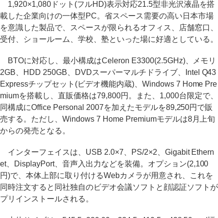
1,920×1,080ドット(フルHD)表示対応21.5型非光沢液晶を搭
載した企業向けの一体型PC。省スペース需要の高い日本市場
を意識した製品で、スペースが限られるオフィス、店舗窓口、
受付、ショールーム、学校、塾といった場に好適としている。
BTOに対応し、最小構成はCeleron E3300(2.5GHz)、メモリ
2GB、HDD 250GB、DVDスーパーマルチドライブ、Intel Q43
Expressチップセット(ビデオ機能内蔵)、Windows 7 Home Pre
miumを搭載し、直販価格は79,800円。また、1,000台限定で、
同構成にOffice Personal 2007を加えたモデルを89,250円で販
売する。ただし、Windows 7 Home Premiumモデルは8月上旬
からの発売となる。
インターフェイスは、USB 2.0×7、PS/2×2、Gigabit Ethern
et、DisplayPort、音声入出力などを装備。オプション(2,100
円)で、本体上部に取り付けるWebカメラが用意され、これを
同時注文すると同社独自のビデオ会議ソフトと顔認証ソフトが
プリインストールされる。