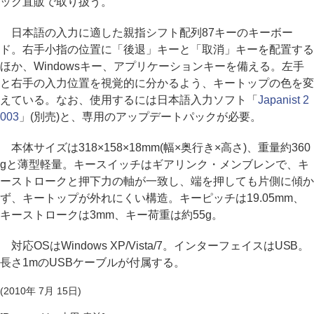
ック直販で取り扱う。
日本語の入力に適した親指シフト配列87キーのキーボー
ド。右手小指の位置に「後退」キーと「取消」キーを配置する
ほか、Windowsキー、アプリケーションキーを備える。左手
と右手の入力位置を視覚的に分かるよう、キートップの色を変
えている。なお、使用するには日本語入力ソフト「
Japanist 2
003
」(別売)と、専用のアップデートパックが必要。
本体サイズは318×158×18mm(幅×奥行き×高さ)、重量約360
gと薄型軽量。キースイッチはギアリンク・メンブレンで、キ
ーストロークと押下力の軸が一致し、端を押しても片側に傾か
ず、キートップが外れにくい構造。キーピッチは19.05mm、
キーストロークは3mm、キー荷重は約55g。
対応OSはWindows XP/Vista/7。インターフェイスはUSB。
長さ1mのUSBケーブルが付属する。
(2010年 7月 15日)