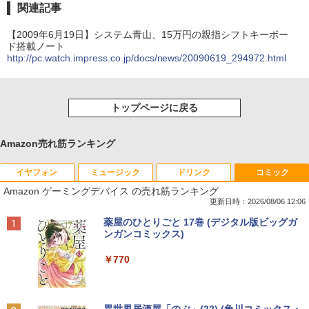
関連記事
【2009年6月19日】システム青山、15万円の親指シフトキーボー
ド搭載ノート
http://pc.watch.impress.co.jp/docs/news/20090619_294972.html
トップページに戻る
Amazon売れ筋ランキング
イヤフォン
ミュージック
ドリンク
コミック
Amazon ゲーミングデバイス の売れ筋ランキング
更新日時：2026/08/06 12:06
Anker Soundcore P40i オフホワイト
BRUCE WAYNE feat. Flo Milli, ATL Jacob
by Amazon 天然水 ラベルレス 500ml ×24本
薬屋のひとりごと 17巻 (デジタル版ビッグガ
[Explicit]
富士山の天然水 バナジウム含有 水 ミネラル
ンガンコミックス)
ウォーター ペットボトル 静岡県産 500ミリリ
￥5,990
ットル (Smart Basic)
￥250
￥770
￥1,380