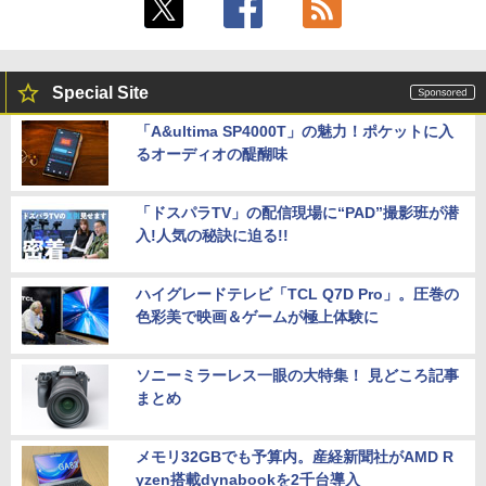
Office付き DVD内蔵/テンキー/WEBカメ
F144 マクスゼン
ラ選択可 中古パソコン
￥10,980
【送料無料】DT：DELL Optiplex 3080
5
￥22,399
SFF Core i3-10100 3.60GHz /メモリ：1
Special Site
6GB /SSD：256GB /無線LAN/Windows
11 Pro/ 中古良い WPS Office付き デスク
「A&ultima SP4000T」の魅力！ポケットに入
トップPC &おまけ付き（中古USB式キー
【新商品特価11699円！8/11 1:59迄】モ
5
るオーディオの醍醐味
Lenovo ThinkPad X13 Gen1 Gen2 Ge
ボートとマウス） 3ケ月保証
バイルモニター 15.6インチ ポータブルモ
5
n3 モデル選択可能 [ Windows11 / Offic
ニター モバイルディスプレイ 1920×108
e付き / SSD 256GB 512GB / メモリ 8G
0 フルHD IPSパネル 非光沢 HDR スピー
￥32,800
B 16GB / 第10世代 第11世代 第12世代 I
カー内蔵 保護カバー付き 軽量 薄型 Type
「ドスパラTV」の配信現場に“PAD”撮影班が潜
ntel Core i5] 初期設定不要 Office 中古
-C ミニHDMI 在宅 テレワーク simplus
入!人気の秘訣に迫る!!
ノートパソコン 中古パソコン 中古pc レ
シンプラス SP-MBM156 【送料無料】
ノボ シンクパッド【Win11正式対応】
￥11,699
ハイグレードテレビ「TCL Q7D Pro」。圧巻の
￥30,800
色彩美で映画＆ゲームが極上体験に
ソニーミラーレス一眼の大特集！ 見どころ記事
まとめ
メモリ32GBでも予算内。産経新聞社がAMD R
yzen搭載dynabookを2千台導入