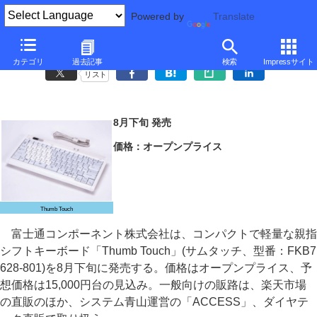
Powered by
Translate
富士通コンポーネント、薄型軽量の親指シフトキーボード
カテゴリ
過去記事
検索
Impressサイト
リスト
8月下旬 発売
価格：オープンプライス
Thumb Touch
富士通コンポーネント株式会社は、コンパクトで軽量な親指
シフトキーボード「Thumb Touch」(サムタッチ、型番：FKB7
628-801)を8月下旬に発売する。価格はオープンプライス、予
想価格は15,000円台の見込み。一般向けの販路は、楽天市場
の直販のほか、システム青山運営の「ACCESS」、ダイヤテ