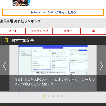
Xiaomi シャオミ REDMI Buds 8 Lite ワイヤ
レスイヤホン Bluetooth 5.4 ノイズキャンセ
￥1,625
リング ANC 36時間再生
Amazonランキングをもっと見る
￥2,980
楽天市場 売れ筋ランキング
ノート
デスクトップ
モニター
本
おすすめ記事
中古パソコン | Dell | Latitude 3500 | Wi
エアリア 世田谷電器 世田谷の給水塔 キ
【マラソンセール期間中ポイント5倍】中
2027 近江兄弟社中学校・直前対策合格セ
1
1
1
1
ndows11 | ノートPC | 一年保証 | 第8世
ーボード用メンテナンスツール キーキャ
古モニター 19〜27インチ サイズ選択可
ット問題集(5冊) 中学受験 過去問の傾向
代 | Core i5-8265U 1.6(〜最大3.9)GHz |
ップ外し スイッチプラー AR-REMOVE
能 HDMI / DisplayPort / VGA / DVI 端子
と対策 / 参考書 自宅学習 送料無料 / 受験
MEM:8GB | SSD:256GB(新品) | 光学ド
選択可能 店長おまかせ ケーブル付き サ
専門サクセス
ライブ非搭載 | 無線LAN:あり | Webカメ
ブモニターにおすすめ 動作確認済み 30
￥1,580
ラ内蔵 | フルHD | テンキー | Win11Pro6
日保証 送料無料
￥19,250
4Bit | ACアダプター付属
￥4,580
【特集】あなたのPCスペックにドンピシャな「ローカル
￥25,980
ミニPC Dell HP Lenovo 高速CPU 第8世
LLM」の選び方と快適化テク
2
代 Corei3/i5-8500T メモリ最大16GB SS
買わない生活 [ 稲垣 えみ子 ]
2
D1TB 二画面デュアル アウトレット オフ
ィス付き 最新MSOffice2024可 Win11Pr
モニター 21.5型 液晶ディスプレイ ベゼ
●
●
●
●
●
￥1,980
2
【最新Office2024】中古ノート Lenovo
o 中古パソコンデスクトップパソコン ミ
ル ディスプレイ 液晶モニター PCモニタ
2
ThinkPad L580 第8世代Core i5 大画面
ニPC デル 中古パソコンデスクトップPC
ー 壁掛け フリッカーレス FreeSync 21.