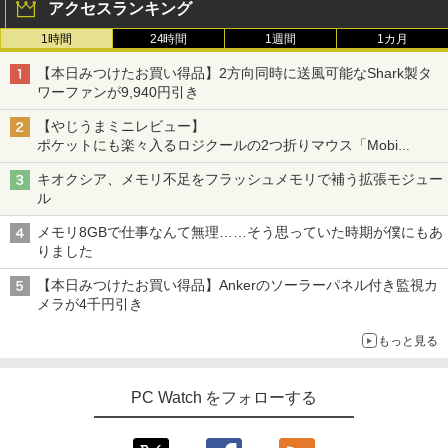
アクセスランキング
15.6インチ液晶 メモリ8GB/16GB 新品S
5インチ 角度調節 FullHD ブルーライト
SD 1TB テンキー付き Webカメラ内蔵 U
カット VAパネル VESAフル FHDノング
￥17,888
1時間
24時間
1週間
1カ月
SB 3.0 無線LAN搭載 office付き Windo
レア MAXZEN JM22CH02
ws11搭載 ノートPC パソコン ノート 中
100日後に英語がものになる1日10分 ネ
3
【本日みつけたお買い得品】2方向同時に送風可能なShark製タ
古パソコン 中古PC オフィス 中古
￥9,480
イティブ英語書き写し [ ブレット・リン
ワーファンが9,940円引き
ゼイ ]
中古パソコン | HP | ProDesk 600 G4 SF
3
￥26,800
F | Windows11 | デスクトップ | 一年保
【やじうまミニレビュー】
証 | 第8世代 | Core i5 8500 3.0(〜最大4.
￥1,980
ポケットにも楽々入るロジクールの2つ折りマウス「Mobi
1)GHz | MEM:8GB | SSD:256GB(NVMe)
【1,000円クーポン＋ポイント最大31.5%
3
Fold」。その気になるギミックとは？
| DVDマルチ | 無線LAN:なし | Win11Pro
還元！】PCモニター 液晶ディスプレイ 2
キオクシア、メモリ不足をフラッシュメモリで補う拡張モジュー
【マラソンP5倍/10%オフクーポン】【ワ
64Bit
4インチ VA FHD 1080P フルHD 非光沢
3
ル
ケあり/激安商品】 中古ノートパソコン
ディスプレイ（100Hz/VGA/HDMI1.4 ブ
【全巻】DRAGON BALL 1-42巻セット
4
レノボ Lenovo ThinkPad L380 第8世代
ルーライト軽減 フリッカーレス VESA対
￥21,980
（ジャンプコミックス） [ 鳥山 明 ]
メモリ8GBで仕事なんて無理……そう思っていた時期が僕にもあ
Core i5 メモリ8GB/16GB SSD128/256G
応 Adaptive Sync対応 4000:1コントラ
りました
B/512GB 13.3インチ Windows11 Pro 送
スト チルト調節可 PCモニター KTC H24
￥20,328
料無料 保証付き
V27
【本日みつけたお買い得品】Ankerのソーラーパネル付き監視カ
中古パソコン | HP | ProOne 600 G5 All-i
4
メラが4千円引き
￥15,800
￥10,143
n-One | Windows11 | 一体型 | 一年保証
| 第9世代 | Core i3 9100T 3.1(～最大3.7)
もっと見る
GHz | MEM:16GB | SSD:256GB(新品) |
【送料無料】日経エンタテインメント9月
5
DVD-ROM | 無線LAN:なし | Webカメラ
号特別表紙版 2026年9月号 【日経エンタ
エントリーで最大10倍！｜【Win11正式
内蔵 | フルHD | Win11Pro64Bit | ACアダ
モニター 23.8インチ 144Hz FHD pcモニ
テインメント増刊】【雑誌】
4
4
対応モデル】アウトレット 第8世代 Core
プター付属
ター フリッカーレス FullHD ブルーライ
PC Watch をフォローする
i5 ノートパソコン Win11対応 15.6型 大
トカット ノングレア ディスプレイ HDMI
￥980
画面中古PC 富士通 NEC DELL 新品SSD
144hz pcモニター Adaptive-Sync ブラ
￥29,980
搭載 メモリ最大32GB 新品SSD最大2TB
ック MAXZEN MJM24IC01 MJM24IC02-