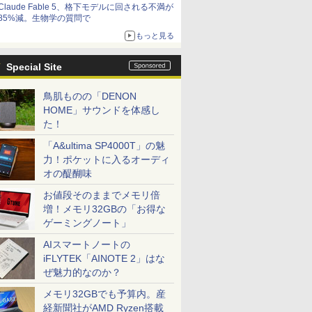
Claude Fable 5、格下モデルに回される不満が
85%減。生物学の質問で
もっと見る
Special Site
鳥肌ものの「DENON
HOME」サウンドを体感し
た！
「A&ultima SP4000T」の魅
力！ポケットに入るオーディ
オの醍醐味
お値段そのままでメモリ倍
増！メモリ32GBの「お得な
ゲーミングノート」
AIスマートノートの
iFLYTEK「AINOTE 2」はな
ぜ魅力的なのか？
メモリ32GBでも予算内。産
経新聞社がAMD Ryzen搭載