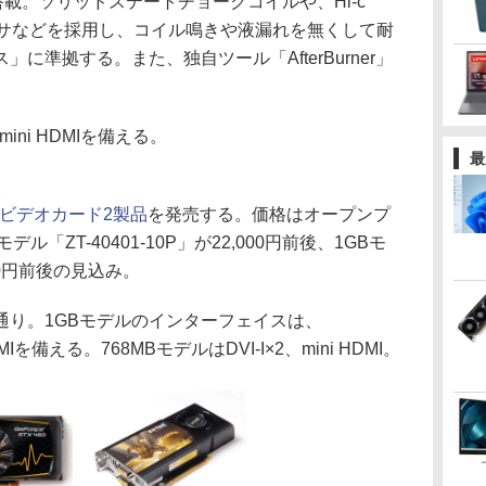
を搭載。ソリッドステートチョークコイルや、Hi-c
ンサなどを採用し、コイル鳴きや液漏れを無くして耐
に準拠する。また、独自ツール「AfterBurner」
ini HDMIを備える。
最
製ビデオカード2製品
を発売する。価格はオープンプ
ル「ZT-40401-10P」が22,000円前後、1GBモ
,000円前後の見込み。
り。1GBモデルのインターフェイスは、
i HDMIを備える。768MBモデルはDVI-I×2、mini HDMI。