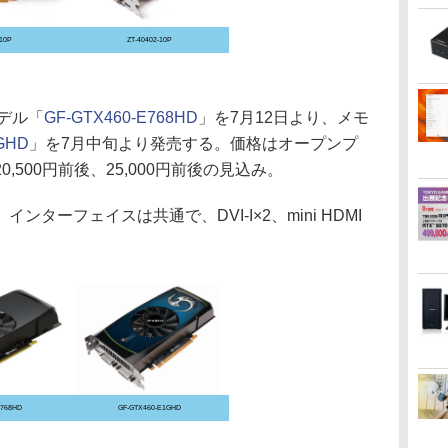
-10P
ZT-40402-10P
デル「
GF-GTX460-E768HD
」を7月12日より、メモ
GHD
」を7月中旬より発売する。価格はオープンプ
500円前後、25,000円前後の見込み。
ーフェイスは共通で、DVI-I×2、mini HDMI
E768HD
GF-GTX460-E1GHD