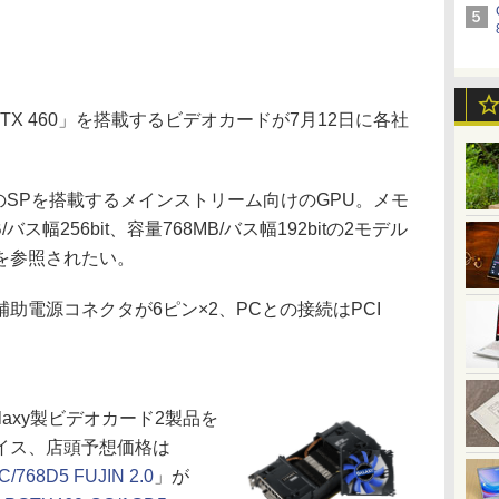
e GTX 460」を搭載するビデオカードが7月12日に各社
336基のSPを搭載するメインストリーム向けのGPU。メモ
ス幅256bit、容量768MB/バス幅192bitの2モデル
を参照されたい。
電源コネクタが6ピン×2、PCとの接続はPCI
axy製ビデオカード2製品を
イス、店頭予想価格は
/768D5 FUJIN 2.0
」が