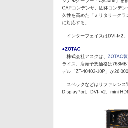
ジナルクーラー「Cyclone」
CAPコンデンサ、固体コンデ
久性を高めた「ミリタリークラス」
に対応する。
インターフェイスはDVI-I×2、m
●ZOTAC
株式会社アスクは、
ZOTAC
ライス、店頭予想価格は768MBモデ
デル「ZT-40402-10P」が26
スペックなどはリファレンス通
DisplayPort、DVI-I×2、min