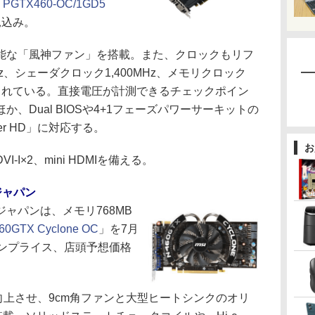
 PGTX460-OC/1GD5
見込み。
な「風神ファン」を搭載。また、クロックもリフ
z、シェーダクロック1,400MHz、メモリクロック
ックされている。直接電圧が計測できるチェックポイン
、Dual BIOSや4+1フェーズパワーサーキットの
ner HD」に対応する。
お
×2、mini HDMIを備える。
ジャパン
ャパンは、メモリ768MB
60GTX Cyclone OC
」を7月
プンプライス、店頭予想価格
向上させ、9cm角ファンと大型ヒートシンクのオリ