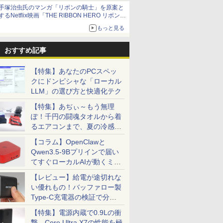
当選無効分
手塚治虫氏のマンガ「リボンの騎士」を原案と
するNetflix映画「THE RIBBON HERO リボンヒ
ーロー」本日配信開始
もっと見る
おすすめ記事
【特集】あなたのPCスペッ
クにドンピシャな「ローカル
LLM」の選び方と快適化テク
【特集】あぢぃ～もう無理
ぽ！千円の闘魂タオルから着
るエアコンまで、夏の冷感グ
ッズ一挙紹介
【コラム】OpenClawと
Qwen3.5-9Bプリインで届い
てすぐローカルAIが動くミニ
PC「SER9 Pro」
【レビュー】給電が途切れな
い優れもの！バッファロー製
Type-C充電器の検証で分か
ったこと
【特集】電源内蔵で0.9Lの衝
撃。Core Ultra X7の性能を極