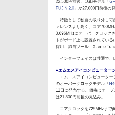
22,500円前後、1GBモデル「
GF
FUJIN 2.0
」が27,000円前後の
特徴として独自の取り外し可能
ァレンスより高く、コア700MH
3,696MHzにオーバークロ
トがボード上に設置されているほか
採用、独自ツール「Xtreme Tu
インターフェイスは共通で、DVI-I
●エムエスアイコンピューター
エムエスアイコンピュータージ
のオーバークロックモデル「
N4
12日に発売する。価格はオー
は21,800円前後の見込み。
コアクロックを725MHzまで