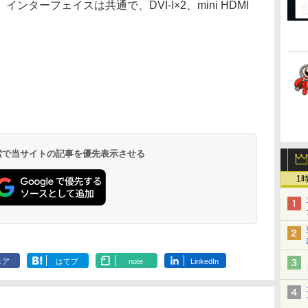
ーフェイスは共通で、DVI-I×2、mini HDMI
 検索で当サイトの記事を優先表示させる
1
ェア
はてブ
note
LinkedIn