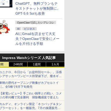
ChatGPT、無料プランもテ
キストチャットが無制限に。
GPT-5.6 Solも改善
OpenClawで試したいアレコレ
AI
ビジネス
AIにGmailを読ませて大丈
夫？OpenClawで安全にメー
ルを片付ける手順
Impress Watchシリーズ 人気記事
時間
24時間
1週間
1カ月
ユニクロ、今日から「お盆特別セール」。涼感
シアサッカーワンピース待望値下げ、撥水ギア
ショーツは1990円に
東映の歴代オープニング映像がカプセルトイ
に。全5種で8月下旬発売
【家電レビュー】手ごわい雑草との戦い、コメ
リの草刈機で完全勝利 掃除機感覚で使えた
カルディ、オンライン限定「ネコバッグ＆タン
ブラーセット」を一般販売。7月の抽選販売の