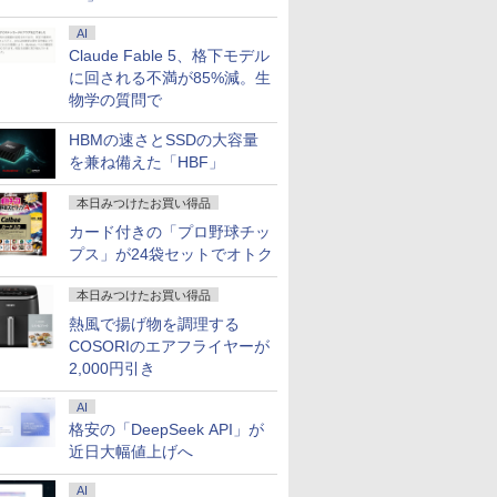
AI
Claude Fable 5、格下モデル
に回される不満が85%減。生
物学の質問で
HBMの速さとSSDの大容量
を兼ね備えた「HBF」
本日みつけたお買い得品
カード付きの「プロ野球チッ
プス」が24袋セットでオトク
本日みつけたお買い得品
熱風で揚げ物を調理する
COSORIのエアフライヤーが
2,000円引き
AI
格安の「DeepSeek API」が
近日大幅値上げへ
AI