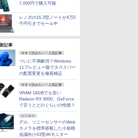
7,000円で購入可能
レノボの15.3型ノートが4万5
千円引きでセール中
新記事
今すぐ読みたい！人気記事
ついに不満解消？Windows
11プレビュー版でタスクバー
の配置変更を徹底検証
今すぐ読みたい！人気記事
VRAM 16GBでも安い
Radeon RX 9000、GeForce
で言うとどのぐらいの性能？
ビジネス
デル、ソニーセンサーのWeb
カメラを標準搭載した小規模
会議向け43型4Kモニター