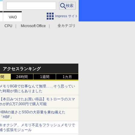
Impress サイト
全カテゴリ
CPU
Microsoft Office
アクセスランキング
時間
24時間
1週間
1カ月
メモリ8GBで仕事なんて無理……そう思ってい
た時期が僕にもありました
【本日みつけたお買い得品】モトローラのスマ
ホが約1万7,000円で購入可能
HBMの速さとSSDの大容量を兼ね備えた
「HBF」
キオクシア、メモリ不足をフラッシュメモリで
補う拡張モジュール