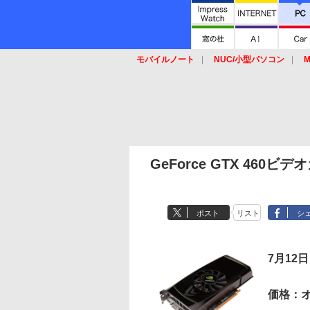
モバイルノート
NUC/小型パソコン
M
SSD
キーボード
マウス
GeForce GTX 460
ポスト
リスト
シ
7月12
価格：