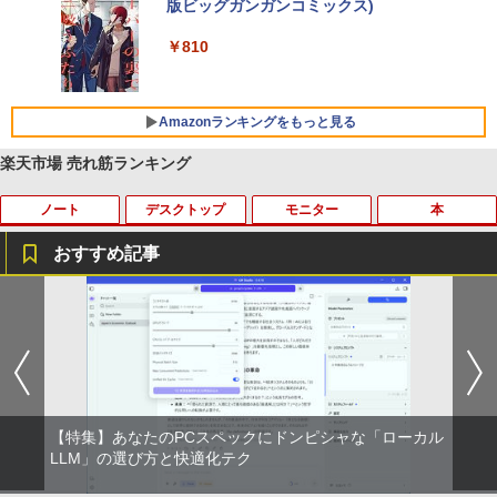
付き 防水 タッチ式音量調整 スポーツ/通勤/通
版ビッグガンガンコミックス)
【Amazon.co.jp限定】 伊藤園 磨かれて、澄
学/WEB会議(ホワイト)
みきった日本の水 2L 8本 ラベルレス [ ケース
￥250
] [ 水 ] [ ペットボトル ] [ 箱買い ] [ ストック
￥810
￥1,964
] [ 水分補給 ]
￥998
Amazonランキングをもっと見る
Xiaomi シャオミ REDMI Buds 8 Lite ワイヤ
レスイヤホン Bluetooth 5.4 ノイズキャンセ
リング ANC 36時間再生
楽天市場 売れ筋ランキング
￥3,480
ノート
デスクトップ
モニター
本
おすすめ記事
中古ノートパソコン インテル Celeron C
WACOM 液晶ペンタブレット DTK-2451/
【中古】 祇園祭千百五十年記念 中近世祇
1
1
1
ore i5 Windows11 Pro Office 2024付き
G0 wacom ワコム 液晶 液タブ タブ タブ
園社の研究 / 下坂 守 / 法蔵館 [単行本]
メモリ4GB/8GB/16GB選択可 SSD128G
レット フルhd
【宅配便出荷】
B/1TB選択可 15.6型 テンキー ビジネス
在宅勤務 学生向け 初期設定不要 店長お
￥6,500
￥14,794
まかせ中古厳選 ノートPC ノート パソコ
ン 中古PC 在宅ワーク オフィス 中古
【特集】あなたのPCスペックにドンピシャな「ローカル
￥11,980
【期間限定5%OFFクーポン 8/12 10時ま
学園騎士のレベルアップ！レベル1000超
LLM」の選び方と快適化テク
2
2
で】 ゲーミングモニター モニター 24.5
えの転生者、落ちこぼれクラスに入学。
インチ 24インチ 180Hz 180hz FHD フリ
そして、（コミック） ： 13 【電子書