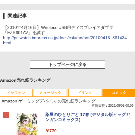
関連記事
【2010年4月16日】Wireless USB用ディスプレイアダプタ
「EZR601AV」を試す
http://pc.watch.impress.co.jp/docs/column/hot/20100416_361434.
html
トップページに戻る
Amazon売れ筋ランキング
イヤフォン
ミュージック
ドリンク
コミック
Amazon ゲーミングデバイス の売れ筋ランキング
更新日時：2026/08/09 00:06
Anker Soundcore P42i (Bluetooth 6.1)【完
BRUCE WAYNE feat. Flo Milli, ATL Jacob
by Amazon 天然水 ラベルレス 500ml ×24本
薬屋のひとりごと 17巻 (デジタル版ビッグガ
全ワイヤレスイヤホン/ウルトラノイズキャン
[Explicit]
富士山の天然水 バナジウム含有 水 ミネラル
ンガンコミックス)
セリング 3.5 / マルチポイント接続 / 最大40時
ウォーター ペットボトル 静岡県産 500ミリリ
間再生 / コンパクト形状/持ち運びに便利 / IP5
ットル (Smart Basic)
￥250
￥770