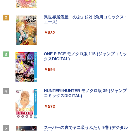
5 防塵防水位規格/PSE技術基準適合】パープ
ル
￥1,380
￥9,990
BRUCE WAYNE feat. Flo Milli, ATL Jacob
異世界居酒屋「のぶ」(22) (角川コミックス・
[Explicit]
エース)
【Amazon.co.jp限定】 い・ろ・は・す 2L P
ET ラベルレス ×8本
Anker Soundcore P31i ピンク
￥250
￥832
￥1,112
￥5,990
見知らぬ糸
ONE PIECE モノクロ版 115 (ジャンプコミッ
クスDIGITAL)
by Amazon 天然水ラベルレス 2L×9本
￥250
Anker Soundcore Liberty 5 ディープブルー
￥594
￥1,117
￥14,990
On My Road (Stadium ver.)
HUNTER×HUNTER モノクロ版 39 (ジャンプ
コミックスDIGITAL)
by Amazon 炭酸水 ラベルレス 500ml ×24本
強炭酸水 ペットボトル 500ミリリットル (Sm
￥250
art Basic)
【2026年アップグレード版】AOKIMI ワイヤ
￥572
レスイヤホン bluetooth イヤホン V12 小型
軽量 ブルートゥースHi-Fi 最大36時間再生 ぶ
￥1,625
るーとゅーす コードレス ENCノイズキャン
セリング 自動ペアリング Type-C充電 マイク
On My Road (Stadium ver.)
スーパーの裏でヤニ吸うふたり 9巻 (デジタル