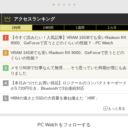
ッカーレス 24.5型 FullHD ブルーライト
籍】[ 白石識 ]
●
●
●
●
●
【クーポン使用で25,460円 8/2〜10迄】
カット ノングレア HDMI Adaptive-Sync
2
軽量 小型 レッツノート SV8 12.1型 第8
ブラック MAXZEN MGM25IC03 マクス
￥792
アクセスランキング
世代 Corei5 8365U メモリ16GB M.2 SS
ゼン
D 256GB Wi-Fi5 Bluetooth USB Type-
1時間
24時間
1週間
1カ月
C Webカメラ Windows11 Pro MS offic
￥11,980
e2019 搭載 ノートパソコン 訳あり Let's
[新品]サカモトデイズ SAKAMOTO DAY
3
【今すぐ読みたい！人気記事】VRAM 16GBでも安いRadeon RX
note レビュー投稿で180日保証
S (1-28巻 最新刊) 全巻セット
9000、GeForceで言うとどのぐらいの性能？ - PC Watch
￥26,800
【期間限定10%OFFクーポン 8/12 10時
￥14,916
3
VRAM 16GBでも安いRadeon RX 9000、GeForceで言うとどの
まで】 ゲーミングモニター 27インチ FH
ぐらいの性能？
D 240Hz 1ms Fast IPSパネル HDMI2.0×
1 DP1.4×1 Adaptive Sync対応 フリッカ
メモリ8GBで仕事なんて無理……そう思っていた時期が僕にもあ
MS Office 2024 H&B 搭載｜中古ノート
ーフリー ブルーライトカット モニター
3
りました
パソコン Windows11 Office付｜Core i5
ディスプレイ MAXZEN MGM27IC04-F2
永瀬廉 ファースト写真集（仮） [ 永瀬廉
4
第10世代 以降 メモリ 8GB SSD 256GB
40
]
【本日みつけたお買い得品】ロジクールのコンパクトキーボード
｜富士通 LIFEBOOK A5510｜中古 ノー
が3,720円引き。Bluetoothで3台接続対応
トパソコン オフィス付き 中古PC ノート
￥13,980
￥3,960
PC｜テンキー WEBカメラ 内蔵 Bluetoo
HBMの速さとSSDの大容量を兼ね備えた「HBF」
th 15.6インチ 初期設定済み
もっと見る
￥34,800
ASUS エイスース 液晶ディスプレイ Ey
4
e Care [ 27型 / フルHD(1920×1080) / ワ
ちいかわ なんか小さくてかわいいやつ
5
イド ] VA279HG
（1） （ワイドKC） [ ナガノ ]
PC Watch をフォローする