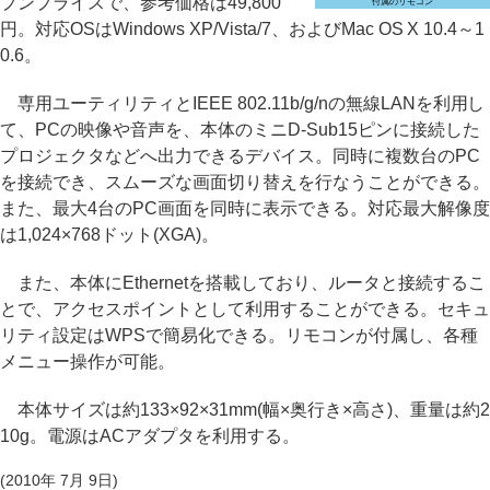
プンプライスで、参考価格は49,800
付属のリモコン
円。対応OSはWindows XP/Vista/7、およびMac OS X 10.4～1
0.6。
専用ユーティリティとIEEE 802.11b/g/nの無線LANを利用し
て、PCの映像や音声を、本体のミニD-Sub15ピンに接続した
プロジェクタなどへ出力できるデバイス。同時に複数台のPC
を接続でき、スムーズな画面切り替えを行なうことができる。
また、最大4台のPC画面を同時に表示できる。対応最大解像度
は1,024×768ドット(XGA)。
また、本体にEthernetを搭載しており、ルータと接続するこ
とで、アクセスポイントとして利用することができる。セキュ
リティ設定はWPSで簡易化できる。リモコンが付属し、各種
メニュー操作が可能。
本体サイズは約133×92×31mm(幅×奥行き×高さ)、重量は約2
10g。電源はACアダプタを利用する。
(2010年 7月 9日)