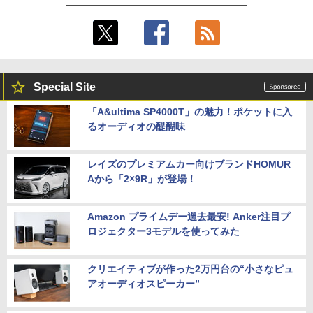
ノートパソコン 14インチ 新品 Windows
￥15,800
4
￥1,100
11 Pro Office搭載 日本語キーボード メ
モリ 8GB SSD 128GB 256GB 512GB 1
TB Webカメラ WiFi Bluetooth 選べる
カラー 14型 薄型 軽量 初心者 学習向け P
IODATA アイ・オー・データ LCD-AH19
5
C ピンク シルバー 最短当日出荷
1EDB ブラック 18.5型ワイド液晶ディス
プレイ LCDAH191EDB
Special Site
￥29,800
￥16,266
「A&ultima SP4000T」の魅力！ポケットに入
るオーディオの醍醐味
新品ノートパソコン ノートPC 新品 Offic
5
e付き 初心者向け Windows11 初期設定
済 Webカメラ zoom 15.6型 テンキー付 I
レイズのプレミアムカー向けブランドHOMUR
ntel メモリ8GB16GB SSD256GB/512G
Aから「2×9R」が登場！
B フルHD液晶 大容量バッテリー Wi-Fi
テレワーク応援 在宅勤務 学生向け
Amazon プライムデー過去最安! Anker注目プ
￥39,800
ロジェクター3モデルを使ってみた
クリエイティブが作った2万円台の“小さなピュ
アオーディオスピーカー”