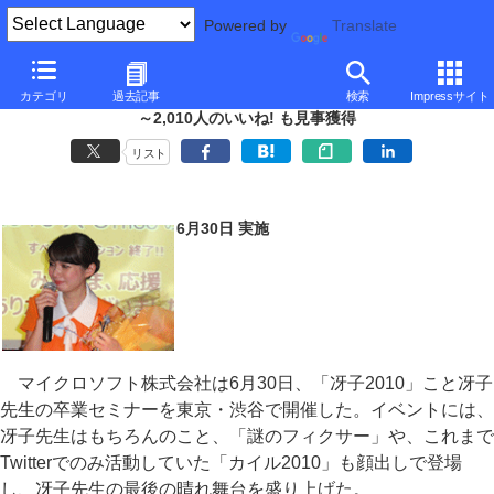
Powered by
Translate
Twitterフォロワーを招いたラストセミナーで冴子先生が涙ながらに卒
カテゴリ
過去記事
検索
Impressサイト
業
～2,010人のいいね! も見事獲得
リスト
6月30日 実施
マイクロソフト株式会社は6月30日、「冴子2010」こと冴子
先生の卒業セミナーを東京・渋谷で開催した。イベントには、
冴子先生はもちろんのこと、「謎のフィクサー」や、これまで
Twitterでのみ活動していた「カイル2010」も顔出しで登場
し、冴子先生の最後の晴れ舞台を盛り上げた。