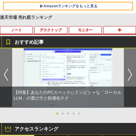
リング ANC 36時間再生
￥998
Amazonランキングをもっと見る
￥3,480
楽天市場 売れ筋ランキング
ノート
デスクトップ
モニター
本
おすすめ記事
良品 フルHD 12.5インチ SONY VAIO Pr
＼11日まで限定価格／【楽天1位】デス
ec訳あり☆PHILIPS 223V5L HDMI接続
あなたが誰かを殺した （講談社文庫） [
1
1
1
1
o PJ VJPJ13C11N / Windows11/ 超高性
クトップパソコン 新品 福袋 5点セット
できます
東野 圭吾 ]
能 第10世代Core i5-1035G1/ 8GB/ 爆速
WPS Office付き 第12世代 Intel Corei3 1
NVMe式256GB-SSD/ カメラ/ 無線Wi-Fi
2100F メモリ8GB〜32GB SSD256GB〜
￥3,999
￥1,023
6/ Office付き/ Win11【中古ノートパソコ
1TB Windows11 事務 在宅ワーク 安い
ン 中古パソコン 中古PC】税込送料無料
静音 高スペック デスクトップPC ビジネ
あす楽対応 即日発送
ス オフィス業務 事務作業 デスクワーク
【特集】あなたのPCスペックにドンピシャな「ローカル
￥24,990
￥49,210
【超特価】厳選大手メーカー 液晶モニタ
2026年度版 英検3級 過去6回全問題集 [
LLM」の選び方と快適化テク
2
2
ー シークレット 22-23型ワイド フルHD
旺文社 ]
（1920x1080） HDMI指定可 ノングレア
EIZO IIYAMA 三菱 富士通 NEC IO-DATA
●
●
●
●
●
￥1,760
Dell HP PHILIPS等 液晶ディスプレイ
＼マラソン限定値引／福袋 6点セット ノ
【マラソン値引中！ 当日出荷の新品】デ
2
2
【中古】
ートパソコン 新品 Intel Pentium GOLD
スクトップPC デスクトップパソコン ビ
アクセスランキング
6500Y メモリ8GB SSD256GB Windows
ジネス Ryzen5 5600GT Windows11 SS
11 WPS Office付き 初期設定済み 14イン
D256GB メモリ 8GB 1年保証 激安 ゲー
￥4,480