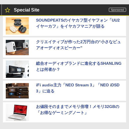
｜パソコン｜PC｜中古PC
ク
【楽天1位常連・超800冠獲得】黒/白 モ
5
Special Site
￥29,800
￥69,800
ニター 21.5 / 23.8 / 24.5 / 27型 240Hz/2
00Hz /180Hz/165Hz/100Hz ゲーミングモ
SOUNDPEATSのイヤカフ型イヤフォン「UU2
ニター 1ms応答 pcモニター パソコン モ
イヤーカフ」をイヤカフマニアが語る
ニター 非光沢 スピーカー内蔵 HDR/Free
sync/VESA cocopar HG-238
【エントリーでポイント10倍】 【Cラン
【ポイント10倍：8月3日20時00分から8
5
5
ク 訳あり】中古 ノートパソコン VAIO Pr
月11日01時59分まで】 [ジャンク] mous
o PK 第10世代 Core i5 1035G1 メモリ1
e(マウス) G-Tune E5-165 ゲーミングノ
クリエイティブが作った2万円台の“小さなピュ
￥13,999
6GB SSD 256GB Windows11 Pro 14イ
ートパソコン 2208E5-165-ADLABW11 2
アオーディオスピーカー”
ンチ フルHD FHDカメラ 顔認証 Wi-Fi6
208e5-165-adlabw11 [難あり(D)]
超軽量 バイオ 中古PC
￥79,800
総合オーディオブランドに進化するSHANLING
￥29,800
とは何者か？
iFi audio主力「NEO Stream 3」「NEO iDSD
3」に迫る
お値段そのままでメモリ倍増！メモリ32GBの
「お得なゲーミングノート」