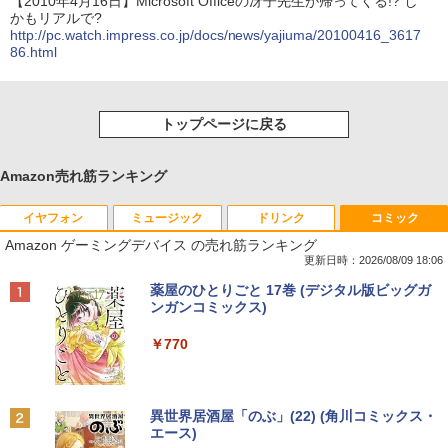
【2010年4月16日】Microsoft Officeの冴子先生が帰ってくる!? し
かもリアルで?
http://pc.watch.impress.co.jp/docs/news/yajiuma/20100416_3617
86.html
トップページに戻る
Amazon売れ筋ランキング
イヤフォン
ミュージック
ドリンク
コミック
Amazon ゲーミングデバイス の売れ筋ランキング
更新日時：2026/08/09 18:06
Anker Soundcore P40i オフホワイト
BRUCE WAYNE feat. Flo Milli, ATL Jacob
【Amazon.co.jp限定】 い・ろ・は・す 2L P
薬屋のひとりごと 17巻 (デジタル版ビッグガ
[Explicit]
ET ラベルレス ×8本
ンガンコミックス)
￥7,990
￥250
￥1,112
￥770
Anker Soundcore P31i ブラック
BRUCE WAYNE feat. Flo Milli, ATL Jacob
by Amazon 天然水 ラベルレス 500ml ×24本
異世界居酒屋「のぶ」(22) (角川コミックス・
[Explicit]
富士山の天然水 バナジウム含有 水 ミネラル
エース)