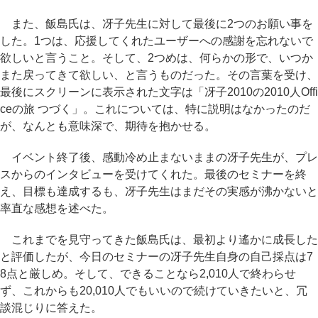
また、飯島氏は、冴子先生に対して最後に2つのお願い事を
した。1つは、応援してくれたユーザーへの感謝を忘れないで
欲しいと言うこと。そして、2つめは、何らかの形で、いつか
また戻ってきて欲しい、と言うものだった。その言葉を受け、
最後にスクリーンに表示された文字は「冴子2010の2010人Offi
ceの旅 つづく」。これについては、特に説明はなかったのだ
が、なんとも意味深で、期待を抱かせる。
イベント終了後、感動冷め止まないままの冴子先生が、プレ
スからのインタビューを受けてくれた。最後のセミナーを終
え、目標も達成するも、冴子先生はまだその実感が沸かないと
率直な感想を述べた。
これまでを見守ってきた飯島氏は、最初より遙かに成長した
と評価したが、今日のセミナーの冴子先生自身の自己採点は7
8点と厳しめ。そして、できることなら2,010人で終わらせ
ず、これからも20,010人でもいいので続けていきたいと、冗
談混じりに答えた。