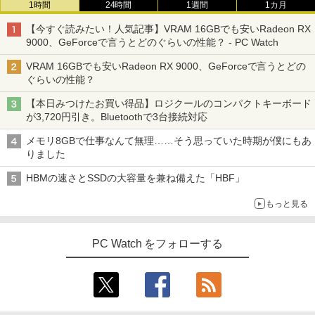
1時間
24時間
1週間
1カ月
チ フルHD ノートPC 初心者 学生 在宅ワ
ム ゲーミングパソコン ゲーミングPC マ
転生したら第七王子だったので、気まま
3
ーク テンキー Wi-Fi Bluetooth HDMI 軽
インクラフト ヴァロラント eスポーツ 入
に魔術を極めます（24） 【電子書籍】[
【今すぐ読みたい！人気記事】VRAM 16GBでも安いRadeon RX
量 持ち運び 安い
門用 本体のみ
石沢庸介 ]
9000、GeForceで言うとどのぐらいの性能？ - PC Watch
【500円クーポン＋ポイント最大31.5%還
3
￥28,800
￥56,050
元！】モバイルモニター 15.6 インチ FH
￥825
VRAM 16GBでも安いRadeon RX 9000、GeForceで言うとどの
D 1920×1080 1080P Fast IPS パネル 非
ぐらいの性能？
光沢 1000:1 高コントラスト 超軽量 600
g スピーカー内蔵 Type-C/HDMI 接続 PS
【本日みつけたお買い得品】ロジクールのコンパクトキーボード
5/Switch/PC/スマホ対応
【期間限定 ポイントUP＆クーポン配
【エントリーでポイント100％還元のチ
地球の歩き方 スター・ウォーズ [ 地球
3
3
4
が3,720円引き。Bluetoothで3台接続対応
布】 Lenovo Chromebook Duet EDU G
ャンス】GMKtec M8 ミニPC【AMD Ryz
の歩き方編集室 ]
2 2in1 ノートパソコン 83HKS00M00 Ch
en 5 PRO 6650H 16GB 512GB】4.5GH
￥8,490
メモリ8GBで仕事なんて無理……そう思っていた時期が僕にもあ
romeOS MediaTek Kompanio 838 メモ
z 6コア 12スレッド OCuLink Windows
￥2,750
りました
リ4GB eMMC64GB 10.95インチ タッチ
11 Pro LPDDR5 6400MT/s 16T増設 3画
対応 再生品Sランク
面2.5GbpsLAN Bluetooth5.2 WiFi HD
HBMの速さとSSDの大容量を兼ね備えた「HBF」
MI 省エネ ゲーミングpc みにpc minipc
【新商品特価11699円！8/11 1:59迄】モ
4
8K コンパクト
￥29,800
バイルモニター 15.6インチ ポータブルモ
もっと見る
ニター モバイルディスプレイ 1920×108
中小企業診断士2次試験 ふぞろいな合格
5
￥78,248
0 フルHD IPSパネル 非光沢 HDR スピー
答案 エピソード19（2026年版） [ ふぞ
カー内蔵 保護カバー付き 軽量 薄型 Type
ろいな合格答案プロジェクトチーム ]
-C ミニHDMI 在宅 テレワーク simplus
PC Watch をフォローする
超得2,500円OFF&P2倍｜第8世代 office
4
シンプラス SP-MBM156 【送料無料】
付き｜楽天1位 三冠獲得｜豪華特典付き
￥2,860
｜最大180日保証｜Core i5 第8世代｜中
[VETESA正規販売店]デスクトップパソ
4
古ノートパソコン Windows11 office付
コン PC 一体型 新品 Windows11 27型 C
￥11,699
き｜15.6型 テンキー付き｜ノートパソコ
ore i7 第4世代 Office付き メモリ16GB
ンWindows11 第8世代｜ノートパソコン
SSD512GB 初期設定済 ホワイト ブラッ