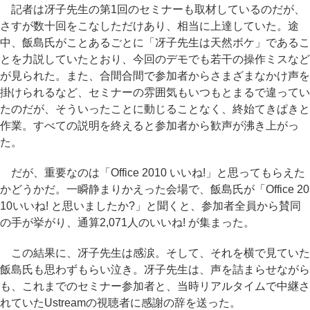
記者は冴子先生の第1回のセミナーも取材しているのだが、
さすが数十回をこなしただけあり、相当に上達していた。途
中、飯島氏がことあるごとに「冴子先生は天然ボケ」であるこ
とを力説していたとおり、今回のデモでも若干の操作ミスなど
が見られた。また、合間合間で参加者からさまざまなかけ声を
掛けられるなど、セミナーの雰囲気もいつもとまるで違ってい
たのだが、そういったことに動じることなく、終始てきぱきと
作業。すべての説明を終えると参加者から歓声が沸き上がっ
た。
だが、重要なのは「Office 2010 いいね!」と思ってもらえた
かどうかだ。一瞬静まりかえった会場で、飯島氏が「Office 20
10いいね! と思いましたか?」と聞くと、参加者全員から賛同
の手が挙がり、通算2,071人のいいね! が集まった。
この結果に、冴子先生は感涙。そして、それを横で見ていた
飯島氏も思わずもらい泣き。冴子先生は、声を詰まらせながら
も、これまでのセミナー参加者と、当時リアルタイムで中継さ
れていたUstreamの視聴者に感謝の辞を送った。