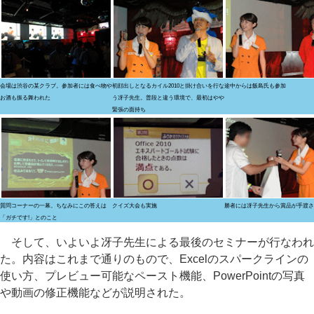
会場は渋谷の某クラブ。参加者には食べ物や
初顔出しとなるカイル2010と掛け合いを行な
途中からは飯島氏も参加
お酒も振る舞われた
う冴子先生。普段と違う環境で、最初はやや
緊張の面持ち
質問コーナーの一幕。ちなみにこの答えは
クイズ大会も実施
勝者には冴子先生から賞品が手渡さ
「ガチです!」とのこと
そして、いよいよ冴子先生による最後のセミナーが行なわれ
た。内容はこれまで通りのもので、Excelのスパークラインの
使い方、プレビュー可能なペースト機能、PowerPointの写真
や動画の修正機能などが説明された。