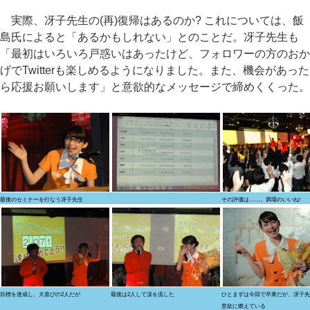
実際、冴子先生の(再)復帰はあるのか? これについては、飯
島氏によると「あるかもしれない」とのことだ。冴子先生も
「最初はいろいろ戸惑いはあったけど、フォロワーの方のおか
げでTwitterも楽しめるようになりました。また、機会があった
ら応援お願いします」と意欲的なメッセージで締めくくった。
最後のセミナーを行なう冴子先生
その評価は……。満場のいいね!
目標を達成し、大喜びの2人だが
最後は2人して涙を流した
ひとまずは今回で卒業だが、冴子先
意欲に燃えている