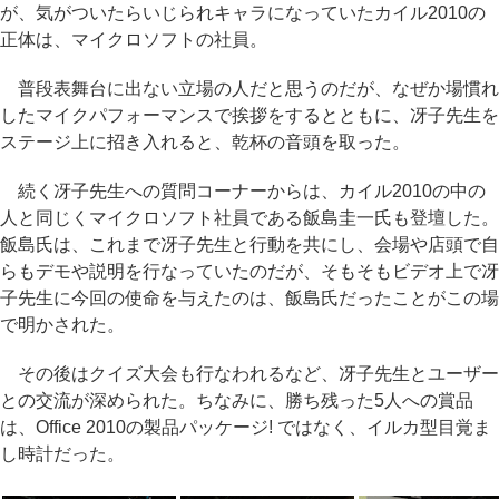
が、気がついたらいじられキャラになっていたカイル2010の
正体は、マイクロソフトの社員。
普段表舞台に出ない立場の人だと思うのだが、なぜか場慣れ
したマイクパフォーマンスで挨拶をするとともに、冴子先生を
ステージ上に招き入れると、乾杯の音頭を取った。
続く冴子先生への質問コーナーからは、カイル2010の中の
人と同じくマイクロソフト社員である飯島圭一氏も登壇した。
飯島氏は、これまで冴子先生と行動を共にし、会場や店頭で自
らもデモや説明を行なっていたのだが、そもそもビデオ上で冴
子先生に今回の使命を与えたのは、飯島氏だったことがこの場
で明かされた。
その後はクイズ大会も行なわれるなど、冴子先生とユーザー
との交流が深められた。ちなみに、勝ち残った5人への賞品
は、Office 2010の製品パッケージ! ではなく、イルカ型目覚ま
し時計だった。