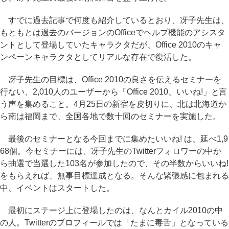
すでに過去記事で何度も紹介しているとおり、冴子先生は、
もともとは過去のバージョンのOfficeでヘルプ機能のアシスタ
ントとして登場していたキャラクタだが、Office 2010のキャ
ンペーンキャラクタとしてリアルな存在で復活した。
冴子先生の目標は、Office 2010の良さを伝えるセミナーを
行ない、2,010人のユーザーから「Office 2010、いいね!」と言
う声を集めること。4月25日の新宿を皮切りに、北は北海道か
ら南は福岡まで、全国各地で数十回のセミナーを実施した。
最後のセミナーとなる今回までに集めたいいね! は、延べ1,9
68個。今セミナーには、冴子先生のTwitterフォロワーの中か
ら抽選で当選した103名が参加したので、その半数からいいね!
をもらえれば、無事目標達成となる。そんな緊張感に包まれる
中、イベントはスタートした。
最初にステージ上に登場したのは、なんとカイル2010の中
の人。Twitterのプロフィールでは「たまに毒舌」となっている