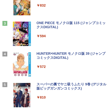
ウォーター ペットボトル 静岡県産 500ミリリ
￥5,990
ットル (Smart Basic)
￥250
￥832
￥1,380
Anker Soundcore Liberty 5 ミッドナイトブ
見知らぬ糸
ONE PIECE モノクロ版 115 (ジャンプコミッ
ラック
クスDIGITAL)
by Amazon 炭酸水 ラベルレス 500ml ×24本
強炭酸水 ペットボトル 500ミリリットル (Sm
￥250
art Basic)
￥14,990
￥594
￥1,625
【2026年アップグレード版】AOKIMI ワイヤ
On My Road (Stadium ver.)
HUNTER×HUNTER モノクロ版 39 (ジャンプ
レスイヤホン bluetooth イヤホン V12 小型
コミックスDIGITAL)
by Amazon 天然水ラベルレス 2L×9本
軽量 ブルートゥースHi-Fi 最大36時間再生 ぶ
￥250
るーとゅーす コードレス ENCノイズキャン
￥572
￥1,117
セリング 自動ペアリング Type-C充電 マイク
付き 防水 タッチ式音量調整 スポーツ/通勤/通
学/WEB会議(ホワイト)
On My Road (Stadium ver.)
スーパーの裏でヤニ吸うふたり 9巻 (デジタル
￥1,964
版ビッグガンガンコミックス)
【Amazon.co.jp限定】 伊藤園 磨かれて、澄
みきった日本の水 2L 8本 ラベルレス [ ケース
￥250
] [ 水 ] [ ペットボトル ] [ 箱買い ] [ ストック
￥810
Xiaomi シャオミ REDMI Buds 8 Lite ワイヤ
] [ 水分補給 ]
レスイヤホン Bluetooth 5.4 ノイズキャンセ