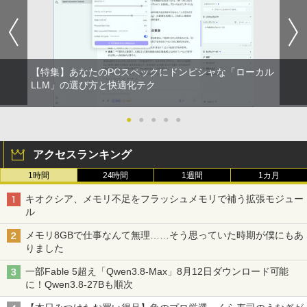
【Windows 11 Pro 64Bit搭載】DELL O
ティングライフ 大人 かわいい インテリ
BRUCE WAYNE feat. Flo Milli, ATL Jacob
by Amazon 天然水 ラベルレス 500ml ×24本
異世界居酒屋「のぶ」(22) (角川コミックス・
ptiplexシリーズ Core i5搭載/4G/新品SS
ア イラスト 令和9年 おしゃれ イラスト
[Explicit]
富士山の天然水 バナジウム含有 水 ミネラル
エース)
D 120GB/DVD-ROM/送料無料【オプショ
ミニサイズ 手のひらサイズ
ウォーター ペットボトル 静岡県産 500ミリリ
ン色々有】
ットル (Smart Basic)
￥250
￥832
￥2,200
￥24,800
【特集】あなたのPCスペックにドンピシャな「ローカル
￥1,380
LLM」の選び方と快適化テク
On My Road (Stadium ver.)
ONE PIECE モノクロ版 115 (ジャンプコミッ
ハヤブサ消防団 森へつづく道 【電子書
2
クスDIGITAL)
by Amazon 炭酸水 ラベルレス 500ml ×24本
【エントリーでポイント100％還元のチ
籍】[ 池井戸潤 ]
●
●
●
●
●
2
強炭酸水 ペットボトル 500ミリリットル (Sm
ャンス】GMKtec ミニpc G3 Pro Intel C
￥250
art Basic)
ore i3 10110U 16GB DDR4 64GBまで増
￥594
￥2,200
アクセスランキング
設 512GB SSD M.2 2242 最大8TB Wind
ows11 Pro mini pc 4.1GHz WIFI6 BT5.
￥1,625
1時間
24時間
1週間
1カ月
2 小型PC VESA対応 ミニパソコン 2画面
高性能 みにpc nucbox 省エネ デスクト
On My Road (Stadium ver.)
HUNTER×HUNTER モノクロ版 39 (ジャンプ
キオクシア、メモリ不足をフラッシュメモリで補う拡張モジュー
ップPC
コミックスDIGITAL)
送料無料【中古】ガラスの仮面 1〜49巻
3
by Amazon 天然水ラベルレス 2L×9本
ル
までの全巻セット 花とゆめコミックス 美
￥250
￥66,248
内すずえ 白泉社（少女コミック）
￥572
￥1,117
メモリ8GBで仕事なんて無理……そう思っていた時期が僕にもあ
りました
￥7,838
一部Fable 5超え「Qwen3.8-Max」8月12日ダウンロード可能
[VETESA正規販売店]デスクトップパソ
3
BUGS LIFE
スーパーの裏でヤニ吸うふたり 9巻 (デジタル
に！Qwen3.8-27Bも順次
コン PC 一体型 新品 Windows11 27型 C
版ビッグガンガンコミックス)
コカ・コーラ やかんの麦茶 from 爽健美茶 ラ
ore i7 第4世代 Office付き メモリ16GB
永遠の記憶 [ 東野 圭吾 ]
ベルレス 650mlPET×24本
￥250
4