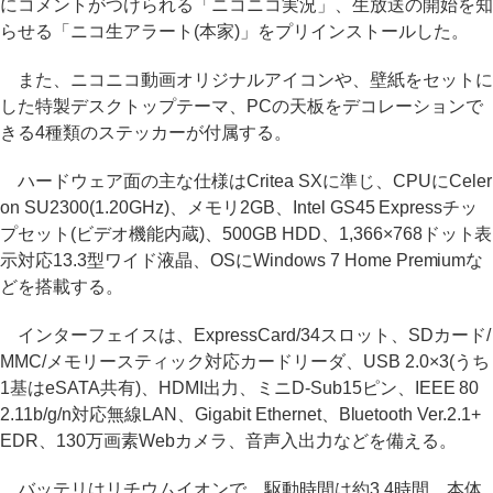
にコメントがつけられる「ニコニコ実況」、生放送の開始を知
らせる「ニコ生アラート(本家)」をプリインストールした。
また、ニコニコ動画オリジナルアイコンや、壁紙をセットに
した特製デスクトップテーマ、PCの天板をデコレーションで
きる4種類のステッカーが付属する。
ハードウェア面の主な仕様はCritea SXに準じ、CPUにCeler
on SU2300(1.20GHz)、メモリ2GB、Intel GS45 Expressチッ
プセット(ビデオ機能内蔵)、500GB HDD、1,366×768ドット表
示対応13.3型ワイド液晶、OSにWindows 7 Home Premiumな
どを搭載する。
インターフェイスは、ExpressCard/34スロット、SDカード/
MMC/メモリースティック対応カードリーダ、USB 2.0×3(うち
1基はeSATA共有)、HDMI出力、ミニD-Sub15ピン、IEEE 80
2.11b/g/n対応無線LAN、Gigabit Ethernet、Bluetooth Ver.2.1+
EDR、130万画素Webカメラ、音声入出力などを備える。
バッテリはリチウムイオンで、駆動時間は約3.4時間。本体