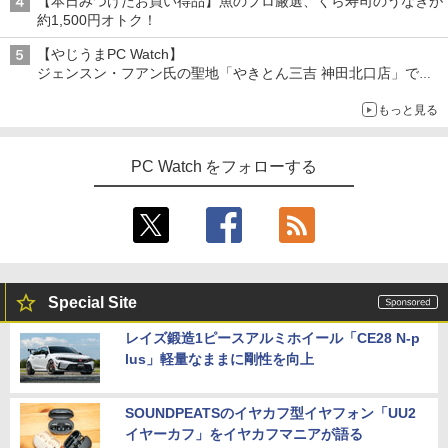
【本日みつけたお買い得品】魚のプロ厳選、くら寿司のうなぎが
SSD512GB 初期設定済 ホワイト ブラッ
￥810
約1,500円オトク！
ク
￥2,310
￥2,009
【やじうまPC Watch】
￥69,800
ジェンスン・フアン氏の聖地「やきとん三吉 神田北口店」で
「ご来店記念コース」を娘と堪能
もっと見る
～コース名を変更したのはNVIDIAに怒られたからではない
GMKtec GMK-K8 PLUS-32/1T-W11Pro
片田舎のおっさん、剣聖になる 11 〜
4
5
(8845HS)
ただの田舎の剣術師範だったのに、大成
PC Watch をフォローする
した弟子たちが俺を放ってくれない件〜
￥124,800
【電子書籍】[ 佐賀崎しげる ]
￥1,430
デスクトップPC Ryzen7 5700G メモリ1
5
6GB SSD1TB B550 グラボなし
Special Site
￥148,700
レイズ鍛造1ピースアルミホイール「CE28 N-p
lus」軽量なままに剛性を向上
SOUNDPEATSのイヤカフ型イヤフォン「UU2
イヤーカフ」をイヤカフマニアが語る