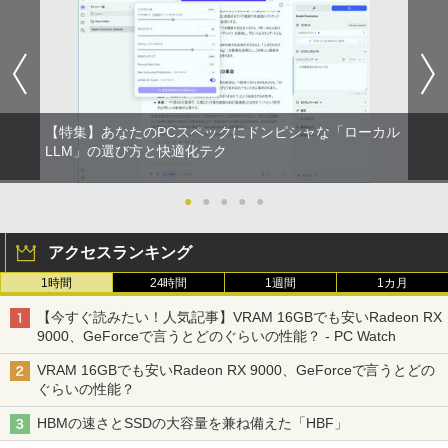
速SSD256GB+HDD500GB DVDマルチ
【楽天1位!1,600円OFFクーポン 8/4 20:
5
デスクトップパソコン【中古】【30日保
00-8/11 01:59】Xiaomi Monitor A24i 20
【1500円OFFクーポン】【テンキー&Wi
証】20007027
26 ディスプレイ 1080P 23.8インチ 144
5
-Fi】ノートパソコン 15.6インチ SSD128
Hzリフレッシュレート sRGB99% 1670
GB メモリ8GB Core i3 第8世代 Micros
万色 300nits ΔE＜1 低ブルーライト 大
￥59,800
oft Office付き Windows11 Lenovo Thi
画面 TÜV認証 目にやさしい 調整可能な
nkpad L580 中古ノートパソコン PC パ
スタンド VESA
ソコン 中古ノートPC 中古PC SSD1TB
【特集】あなたのPCスペックにドンピシャな「ローカル
メモリ16GB 中古パソコン レノボ
￥12,580
LLM」の選び方と快適化テク
￥21,800
●
●
●
●
●
アクセスランキング
1時間
24時間
1週間
1カ月
【今すぐ読みたい！人気記事】VRAM 16GBでも安いRadeon RX
9000、GeForceで言うとどのぐらいの性能？ - PC Watch
VRAM 16GBでも安いRadeon RX 9000、GeForceで言うとどの
ぐらいの性能？
HBMの速さとSSDの大容量を兼ね備えた「HBF」