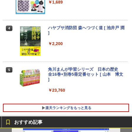
レスイヤホン bluetooth イヤホン V12 小型
コミックスDIGITAL)
by Amazon 天然水ラベルレス 2L×9本
￥1,689
軽量 ブルートゥースHi-Fi 最大36時間再生 ぶ
【正規永久版Office付き】ミニpc 【Intel
￥250
3
るーとゅーす コードレス ENCノイズキャン
N5095 LPDDR4X 16GB 256GB SSD】m
￥572
￥1,117
セリング 自動ペアリング Type-C充電 マイク
ini pc Windows11 Pro 超軽量 4コア/4ス
【ポイント最大28倍】 lenovo モニター
3
付き 防水 タッチ式音量調整 スポーツ/通勤/通
超得1,000円OFF｜新生活応援 豪華特典
レッド 2.9GHz ミニパソコン 静音 M.2 2
L22-4e 21.5インチ ワイド フルHD 1920
3
学/WEB会議(ホワイト)
付き｜最新OS対応 第8世代｜最大180日
242 SATA WIFI6 Bluetooth5.2 4K HDMI
×1080 IPS 4ms 250nit リフレッシュレー
ハヤブサ消防団 森へつづく道 [ 池井戸 潤
4
保証｜Core i3 第8世代｜中古ノートパソ
2画面出力 デスクトップPC みにpc 省エ
ト 100Hz HDMI VGA D-Sub チルト VES
On My Road (Stadium ver.)
スーパーの裏でヤニ吸うふたり 9巻 (デジタル
]
コン Windows11 office付き｜中古ノー
ネ オフィス高速起動 省電力 静音設計
A規格 67D5KAC6JP レノボ ディスプレ
￥1,964
版ビッグガンガンコミックス)
【Amazon.co.jp限定】 伊藤園 磨かれて、澄
トパソコン 15.6 テンキー付き｜ノートパ
イ 液晶モニター 【展示品特価】
みきった日本の水 2L 8本 ラベルレス [ ケース
￥250
￥2,200
ソコン Microsoft Office付き｜ノートパ
￥49,800
] [ 水 ] [ ペットボトル ] [ 箱買い ] [ ストック
￥810
ソコンWindows11 第8世代
￥8,980
Xiaomi シャオミ REDMI Buds 8 Lite ワイヤ
] [ 水分補給 ]
レスイヤホン Bluetooth 5.4 ノイズキャンセ
￥19,800
リング ANC 36時間再生
￥998
【★最大100%ポイント】【Win11正式対
4
角川まんが学習シリーズ 日本の歴史
5
応】Dell OptiPlex 3070 SFF/第9世代 Co
【お買い物マラソ開催中！P最大31.5%還
￥3,480
4
全16巻+別巻5冊定番セット [ 山本 博文
re i5/メモリ:8GB/16GB/32GB/SSD:256
元】五年保証 白 モバイルモニター 15.6
]
【今だけ】全品ポイント10倍 お買い物マ
GB/512GB/1TB/USB 3.1/DP/HDMI/Wi-fi/
インチ FHD 1920×1080 1080P Fast IPS
4
ラソン★8/4～8/11★中古パソコン ノー
2画面出力/Windows11/Windows10/Offi
パネル PU保護カバー付き 非光沢 1200:1
￥23,760
トPC NEC VersaPro VX-4 PC-VKT16XZ
ce/中古 デスクトップ デスクトップPC
高コントラスト 超軽量 640g スピーカー
G4 Core i5 8250U メモリ8GB / 16GB 中
内蔵 Type-C/HDMI 接続 PS5/Switch/PC/
古SSD 2.5インチ128GB / 256GB / 512G
スマホ対応 MFP156T1F
￥37,800
B Windows11 Pro 64bit【送料無料】
楽天ランキングをもっと見る
【1年保証】
￥8,999
おすすめ記事
￥17,800
NEC Mate ML-D 単体 Windows11 64bit
5
HDMI Core i5 12400 メモリー16GB 高