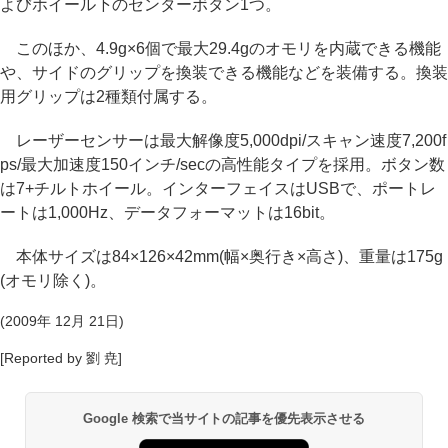
よびホイール下のセンターボタン1つ。
このほか、4.9g×6個で最大29.4gのオモリを内蔵できる機能
や、サイドのグリップを換装できる機能などを装備する。換装
用グリップは2種類付属する。
レーザーセンサーは最大解像度5,000dpi/スキャン速度7,200f
ps/最大加速度150インチ/secの高性能タイプを採用。ボタン数
は7+チルトホイール。インターフェイスはUSBで、ポートレ
ートは1,000Hz、データフォーマットは16bit。
本体サイズは84×126×42mm(幅×奥行き×高さ)、重量は175g
(オモリ除く)。
(2009年 12月 21日)
[Reported by 劉 尭]
Google 検索で当サイトの記事を優先表示させる