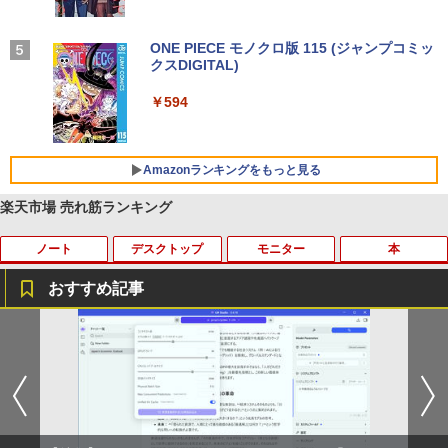
付き 防水 タッチ式音量調整 スポーツ/通勤/通
￥1,625
学/WEB会議(ホワイト)
On My Road (Stadium ver.)
ONE PIECE モノクロ版 115 (ジャンプコミッ
￥1,964
クスDIGITAL)
コカ・コーラ やかんの麦茶 from 爽健美茶 ラ
ベルレス 650mlPET×24本
￥250
￥594
Xiaomi シャオミ REDMI Buds 8 Lite ワイヤ
￥1,653
レスイヤホン Bluetooth 5.4 ノイズキャンセ
リング ANC 36時間再生
Amazonランキングをもっと見る
￥2,980
楽天市場 売れ筋ランキング
ノート
デスクトップ
モニター
本
おすすめ記事
【マラソンセール期間中ポイント5倍】中
富士通 デスクトップ ESPRIMO D588 第
NEC LCD-AS193Mi 19インチ スクエア
[新品]忘却バッテリー (1-24巻 最新刊) 全
1
1
1
1
古タブレットPC 第8世代 Celeron メモリ
8世代Celeron メモリ8GB SSD120GB S
LED液晶モニター 薄型 液晶ディスプレイ
巻セット
4GB ストレージ128GB 10.1インチ グレ
SD256GB windows10 Windows11 DVD
非光沢 IPSパネル SXGA 1280×1024 DVI
ア タッチパネル Windows11 モバイルノ
ROM 中古デスクトップパソコン 中古パ
VGA VESA準拠【中古】
￥16,742
ート NEC VersaPro VKF11U-6 初期設定
ソコン 中古PC デスクトップPC Office
済 すぐ使える 90日保証 送料無料
中古品 中古 あす楽
￥3,200