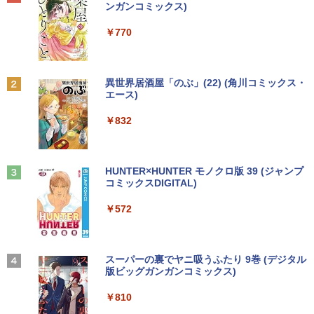
[Explicit]
ET ラベルレス ×8本
ンガンコミックス)
￥5,990
￥250
￥1,001
￥770
Anker Soundcore P31i ブラック
BRUCE WAYNE feat. Flo Milli, ATL Jacob
by Amazon 天然水 ラベルレス 500ml ×24本
異世界居酒屋「のぶ」(22) (角川コミックス・
[Explicit]
富士山の天然水 バナジウム含有 水 ミネラル
エース)
ウォーター ペットボトル 静岡県産 500ミリリ
￥4,990
ットル (Smart Basic)
￥250
￥832
￥1,380
Anker Soundcore Liberty 5 ミッドナイトブ
On My Road (Stadium ver.)
HUNTER×HUNTER モノクロ版 39 (ジャンプ
ラック
コミックスDIGITAL)
by Amazon 天然水ラベルレス 2L×9本
￥250
￥14,990
￥572
￥1,117
【2026年アップグレード版】AOKIMI ワイヤ
BUGS LIFE
スーパーの裏でヤニ吸うふたり 9巻 (デジタル
レスイヤホン bluetooth イヤホン V12 小型
版ビッグガンガンコミックス)
by Amazon 炭酸水 ラベルレス 500ml ×24本
軽量 ブルートゥースHi-Fi 最大36時間再生 ぶ
強炭酸水 ペットボトル 500ミリリットル (Sm
￥250
るーとゅーす コードレス ENCノイズキャン
art Basic)
￥810
セリング 自動ペアリング Type-C充電 マイク