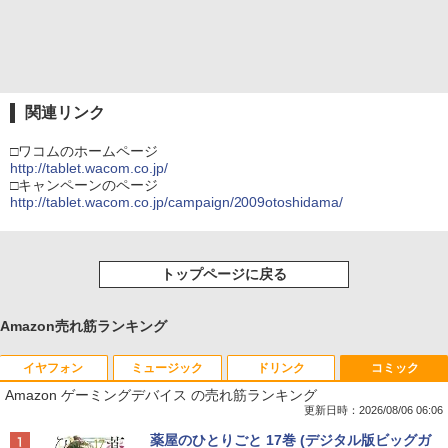
関連リンク
□ワコムのホームページ
http://tablet.wacom.co.jp/
□キャンペーンのページ
http://tablet.wacom.co.jp/campaign/2009otoshidama/
トップページに戻る
Amazon売れ筋ランキング
イヤフォン
ミュージック
ドリンク
コミック
Amazon ゲーミングデバイス の売れ筋ランキング
更新日時：2026/08/06 06:06
Anker Soundcore P40i オフホワイト
BRUCE WAYNE feat. Flo Milli, ATL Jacob
【Amazon.co.jp限定】 い・ろ・は・す 2L P
薬屋のひとりごと 17巻 (デジタル版ビッグガ