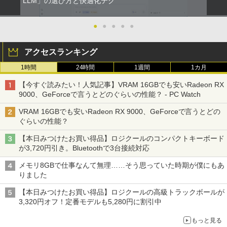
【500円クーポン＋ポイント最大31.5%還
LLM」の選び方と快適化テク
2
2
の全巻セット SPコミックス 大島やすい
元！】モバイルモニター 15.6 インチ FH
ONE PIECE モノクロ版 115 (ジャンプコミッ
ち リイド社（青年コミック）
【中古】純正ATI Apple Radeon HD 577
D 1920×1080 1080P Fast IPS パネル 非
2
クスDIGITAL)
by Amazon 天然水ラベルレス 2L×9本
0 1GB ビデオカード Mac Pro デスクト
光沢 1000:1 高コントラスト 超軽量 600
●
●
●
●
●
【中古】 マウスコンピューター m-Book
ップ 102C0160200
g スピーカー内蔵 Type-C/HDMI 接続 PS
￥22,000
2
SSD搭載 Core i5 7200U Windows11 Ho
5/Switch/PC/スマホ対応
￥594
￥1,117
アクセスランキング
me Wi-Fi 長期保証 [95023]
￥15,007
￥8,490
1時間
24時間
1週間
1カ月
￥18,600
【特典】GIANNA HOMMES ISSUE05 co
3
HUNTER×HUNTER モノクロ版 39 (ジャンプ
ver 山中柔太朗(B4サイズ両面ピンナッ
【今すぐ読みたい！人気記事】VRAM 16GBでも安いRadeon RX
コミックスDIGITAL)
プ)
by Amazon 炭酸水 ラベルレス 500ml ×24本
Windows11 中古パソコン EPSON エプ
3
9000、GeForceで言うとどのぐらいの性能？ - PC Watch
強炭酸水 ペットボトル 500ミリリットル (Sm
ソン Endeavor ST20E Celeron N3160
アイ・オー・データ機器 ワイド液晶ディ
3
art Basic)
【超軽量2in1 タッチパネル】中古 ノー
メモリ8GB HDD500GB 18.5インチ ディ
スプレイ 23.8型/LCD-A241DB
￥572
￥2,200
3
VRAM 16GBでも安いRadeon RX 9000、GeForceで言うとどの
トパソコン TOSHIBA 型落ち dynabook
スプレイ マウス キーボード WPS Office
ぐらいの性能？
VC72 第7世代 Core i5 メモリ8GB SSD2
付き オフィス デスクトップ 90日保証
￥1,625
￥12,370
56GB 12.5型フルHD Windows11 MS Of
【中古】
【本日みつけたお買い得品】ロジクールのコンパクトキーボード
fice付き 軽量 持ち運び便利 WiFi Blueto
スーパーの裏でヤニ吸うふたり 9巻 (デジタル
転生したら第七王子だったので、気まま
4
が3,720円引き。Bluetoothで3台接続対応
oth Type-C USB3.0 安心保証
￥17,600
版ビッグガンガンコミックス)
に魔術を極めます（24） 【電子書籍】[
コカ・コーラ やかんの麦茶 from 爽健美茶 ラ
石沢庸介 ]
【当日発送】I-O DATA アイ・オー・デー
ベルレス 650mlPET×24本
4
メモリ8GBで仕事なんて無理……そう思っていた時期が僕にもあ
￥20,800
タ 5年保証 3辺フレームレス&広視野角A
￥810
りました
DSパネル 23.8型ワイド液晶 ブラック 24
￥825
￥2,009
【中古】Dospara◆デスクトップPC/Cor
インチ相当 PCモニター LCD-A241DB L
4
【本日みつけたお買い得品】ロジクールの高級トラックボールが
e i5/16GB/2019年/HB//【パソコン】
CDA241DB 【NE直】
3,320円オフ！定番モデルも5,280円に割引中
【★最大100%ポイント】富士通 LIFEBO
4
OK U938/第7世代 Core i5/メモリ:4GB/8
￥22,660
￥12,720
【3千円以上送料無料】新装版 沈黙の艦
5
もっと見る
GB/12GB/SSD:128GB/256GB/512GB/1
隊 全16巻セット