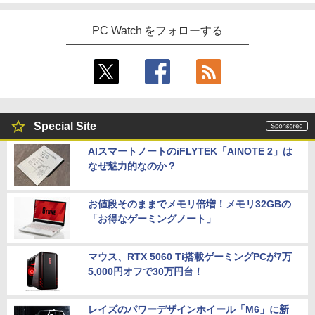
TB/Wi-fi/Bluetooth/13.3型 フルHD/カメ
ラ/Office/HDMI/USB-C/USB3.0/パソコン
￥22,660
中古PC 中古ノートパソコン Windows11
PC Watch をフォローする
モニター 21.5インチ 黒 白 100Hz ゲーミ
5
hp Z420 Workstation Xeon E5-1660 3.
ングモニター【1ms応答 2mmベゼルレ
5
￥16,800
3GHz 16GB 128GB(SSD)+500GB(HDD)
ス】pcモニター 1920*1080 FHD パソコ
Quadro K600 DVD+-RW Windows7 Pro
ン モニター VA非光沢 4000:1 HDMI 角度
64bit 難有 【中古】【20260325】
調整 VESA Freesync スピーカー内蔵 kk
smart 最強配送 HG-215
【全商品10%OFF+P5倍】HP 250 G7 第
￥24,000
5
8世代 Core i5 Windows11 Pro メモリ 8
￥12,399
Special Site
GB 16GB SSD 256GB 512GB 15型 テン
キー WEBカメラ DVDマルチ HDMI USB
AIスマートノートのiFLYTEK「AINOTE 2」は
3.1WPS Office 2 中古ノートPC 中古パ
なぜ魅力的なのか？
ソコン ノートPC 中古ノートパソコン
￥26,400
お値段そのままでメモリ倍増！メモリ32GBの
「お得なゲーミングノート」
マウス、RTX 5060 Ti搭載ゲーミングPCが7万
5,000円オフで30万円台！
レイズのパワーデザインホイール「M6」に新