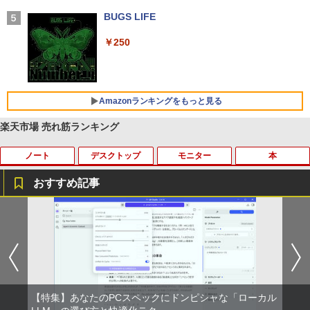
学/WEB会議(ホワイト)
BUGS LIFE
￥1,964
￥250
Xiaomi シャオミ REDMI Buds 8 Lite ワイヤ
レスイヤホン Bluetooth 5.4 ノイズキャンセ
リング ANC 36時間再生
Amazonランキングをもっと見る
￥3,480
楽天市場 売れ筋ランキング
ノート
デスクトップ
モニター
本
by Amazon 天然水 ラベルレス 500ml ×24本
薬屋のひとりごと 17巻 (デジタル版ビッグガ
富士山の天然水 バナジウム含有 水 ミネラル
ンガンコミックス)
ウォーター ペットボトル 静岡県産 500ミリリ
おすすめ記事
ットル (Smart Basic)
￥770
中古パソコン | Dell | Latitude 3590 | Wi
【★最大100%ポイント】おまかせ 中古
【おまかせ】モニター 23インチ 1920x1
オレンジページ 2026 10/17号増刊＜グレ
1
1
1
1
￥1,380
ndows11 | ノートPC | 一年保証 | 第8世
パソコン Windows XP Celeron or Core
080 フルHD HDMI PCモニター 中古ディ
ー＞ [雑誌]
代 | Core i5 8250U 1.6(〜最大3.4)GHz |
2 メモリ 4GB HDD 250GB DVDドライブ
スプレイ
異世界居酒屋「のぶ」(22) (角川コミックス・
MEM:8GB | SSD:256GB(新品) | 光学ド
搭載 リフレッシュPC デスクトップ 中古
￥1,689
エース)
【Amazon.co.jp限定】 い・ろ・は・す 2L P
ライブ:非搭載 | 無線LAN:あり | Webカ
安心保証 初期設定不要
￥6,600
ET ラベルレス ×8本
メラ内蔵 | テンキー | Win11Pro64Bit | A
Cアダプター付属
￥832
￥9,980
￥1,112
【特集】あなたのPCスペックにドンピシャな「ローカル
￥18,000
送料無料【中古】剣客商売 1〜54巻 まで