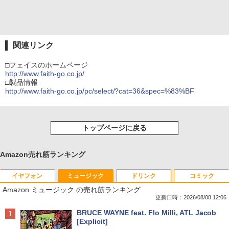
関連リンク
□フェイスのホームページ
http://www.faith-go.co.jp/
□製品情報
http://www.faith-go.co.jp/pc/select/?cat=36&spec=%83%BF
トップページに戻る
Amazon売れ筋ランキング
イヤフォン
ミュージック
ドリンク
コミック
Amazon ミュージック の売れ筋ランキング
更新日時：2026/08/08 12:06
Anker Soundcore P40i オフホワイト
BRUCE WAYNE feat. Flo Milli, ATL Jacob
[Explicit]