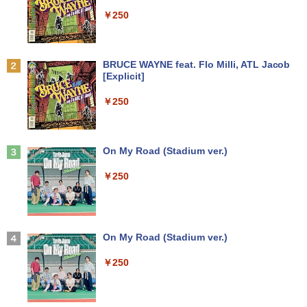
￥7,990
￥250
Anker Soundcore P31i ブラック
BRUCE WAYNE feat. Flo Milli, ATL Jacob
[Explicit]
￥5,990
￥250
Anker Soundcore Liberty 5 ミッドナイトブ
On My Road (Stadium ver.)
ラック
￥250
￥14,990
【2026年アップグレード版】AOKIMI ワイヤ
On My Road (Stadium ver.)
レスイヤホン bluetooth イヤホン V12 小型
軽量 ブルートゥースHi-Fi 最大36時間再生 ぶ
￥250
るーとゅーす コードレス ENCノイズキャン
セリング 自動ペアリング Type-C充電 マイク
付き 防水 タッチ式音量調整 スポーツ/通勤/通