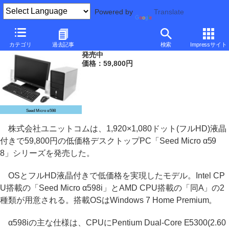
Powered by
Translate
フェイス、フルHD液晶/OS付きで59,800円のデスクトップPC
カテゴリ
過去記事
検索
Impressサイト
発売中
価格：59,800円
Seed Micro α598
株式会社ユニットコムは、1,920×1,080ドット(フルHD)液晶
付きで59,800円の低価格デスクトップPC「Seed Micro α59
8」シリーズを発売した。
OSとフルHD液晶付きで低価格を実現したモデル。Intel CP
U搭載の「Seed Micro α598i」とAMD CPU搭載の「同A」の2
種類が用意される。搭載OSはWindows 7 Home Premium。
α598iの主な仕様は、CPUにPentium Dual-Core E5300(2.60