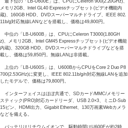
最下位の「LB-U600E」は、CPUにCeleron 900(2.20GHz)、
メモリ2GB、Intel GL40 Expressチップセット(ビデオ機能内
蔵)、160GB HDD、DVDスーパーマルチドライブ、IEEE 802.
11b/g対応無線LANなどを搭載し、価格は49,800円。
中位の「LB-U600B」は、CPUにCeleron T3000(1.80GH
z)、メモリ2GB、Intel GM45 Expressチップセット(ビデオ機能
内蔵)、320GB HDD、DVDスーパーマルチドライブなどを搭
載し、価格は59,850円。無線LANは非搭載。
上位の「LB-U600S」は、U600BからCPUをCore 2 Duo P8
700(2.53GHz)に変更し、IEEE 802.11b/g/n対応無線LANを追加
したモデルで、価格は79,800円。
インターフェイスはほぼ共通で、SDカード/MMC/メモリー
スティック(PRO)対応カードリーダ、USB 2.0×3、ミニD-Sub
15ピン、HDMI出力、Gigabit Ethernet、130万画素Webカメラ
などを備える。
バッテリはリチウムイオンで、駆動時間はU600Eが約2時