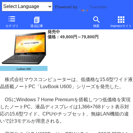
Powered by
Translate
マウス、49,800円からの15.6型ワイドノート
カテゴリ
過去記事
検索
Impressサイト
発売中
価格：49,800円～79,800円
LuvBook U600
株式会社マウスコンピューターは、低価格な15.6型ワイド液
晶搭載ノートPC「LuvBook U600」シリーズを発売した。
OSにWindows 7 Home Premiumを搭載しつつ低価格を実現
したノートPC。液晶ディスプレイは1,366×768ドット表示対
応の15.6型ワイド。CPUやチップセット、無線LAN機能の違
いで計3モデルが用意される。