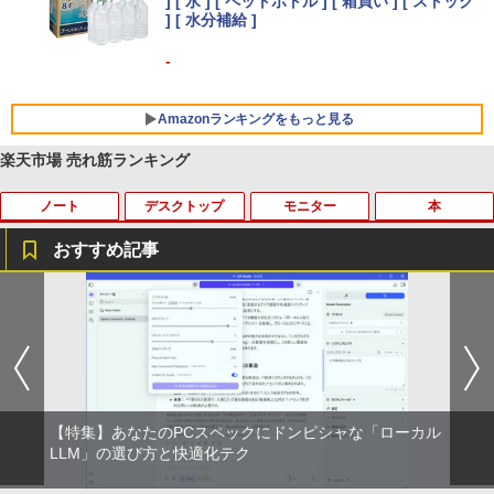
] [ 水 ] [ ペットボトル ] [ 箱買い ] [ ストック
Xiaomi シャオミ REDMI Buds 8 Lite ワイヤ
] [ 水分補給 ]
レスイヤホン Bluetooth 5.4 ノイズキャンセ
リング ANC 36時間再生
-
￥3,480
Amazonランキングをもっと見る
楽天市場 売れ筋ランキング
ノート
デスクトップ
モニター
本
薬屋のひとりごと 17巻 (デジタル版ビッグガ
ンガンコミックス)
おすすめ記事
￥770
良品 フルHD 15.6インチ TOSHIBA dyna
デスクトップパソコンDELL HP NEC 第
中古モニター | 液晶ディスプレイ | PHILI
新版正しい家計管理 正しい家計管理長
1
1
1
1
book B65HU Windows11 卓越性能 第1
8〜10世代CoreI3I5選べる 21インチモニ
PS | 243V5QHABA/11 | 23.6インチワイ
期プラン編 2冊セット [ 林總 ]
1世代Core i5-1135G7 16GB 爆速NVMe
ター付き アウトレット 新品SSD最大1TB
ド 1920×1080(フルHD) | LEDバックライ
ONE PIECE モノクロ版 115 (ジャンプコミッ
式512GB-SSD カメラ 無線Wi-Fi6 Office
メモリ32GB Windows11 office付き Mic
ト | スピーカー内蔵 | 3系統入力(VGA・D
￥3,135
クスDIGITAL)
付き Win11【中古ノートパソコン 中古パ
rosoftoffice2024可 中古デスクトップパ
VI-D・HDMI) | VGAケーブル・電源ケー
ソコン 中古PC】送料無料 あす楽対応 即
ソコン DVD/WIFI/Bluetooth DisplayPor
ブル付属【30日保証】
日発送（Windows10も対応可能 Win1
t
￥594
0）
￥5,980
【特集】あなたのPCスペックにドンピシャな「ローカル
あなたが誰かを殺した （講談社文庫） [
2
￥29,800
東野 圭吾 ]
LLM」の選び方と快適化テク
￥37,389
異世界居酒屋「のぶ」(22) (角川コミックス・
￥1,023