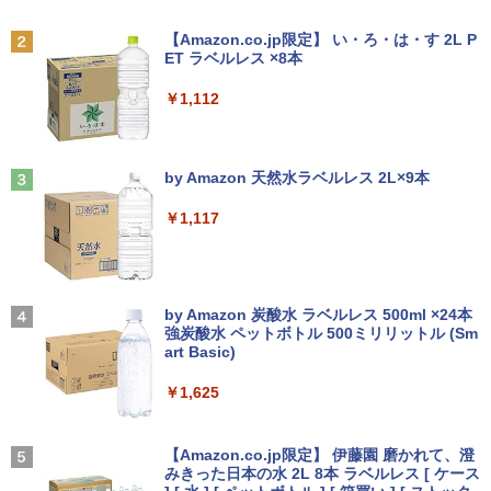
Anker Soundcore P31i ブラック
BRUCE WAYNE feat. Flo Milli, ATL Jacob
[Explicit]
【Amazon.co.jp限定】 い・ろ・は・す 2L P
ET ラベルレス ×8本
￥5,990
￥250
￥1,112
Anker Soundcore Liberty 5 ミッドナイトブ
On My Road (Stadium ver.)
ラック
by Amazon 天然水ラベルレス 2L×9本
￥250
￥14,990
￥1,117
【2026年アップグレード版】AOKIMI ワイヤ
見知らぬ糸
レスイヤホン bluetooth イヤホン V12 小型
by Amazon 炭酸水 ラベルレス 500ml ×24本
軽量 ブルートゥースHi-Fi 最大36時間再生 ぶ
強炭酸水 ペットボトル 500ミリリットル (Sm
￥250
るーとゅーす コードレス ENCノイズキャン
art Basic)
セリング 自動ペアリング Type-C充電 マイク
付き 防水 タッチ式音量調整 スポーツ/通勤/通
￥1,625
学/WEB会議(ホワイト)
On My Road (Stadium ver.)
￥1,964
【Amazon.co.jp限定】 伊藤園 磨かれて、澄
みきった日本の水 2L 8本 ラベルレス [ ケース
￥250