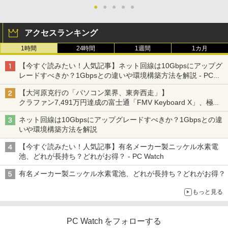
エース)
【500円クーポン＋ポイント最大31.5%還
●
●
●
●
●
2
富士通 FMV K5010 AIO 21.5インチ 第10
元！】モバイルモニター 15.6 インチ FH
2
【13.3型 軽量化 薄型 】 ノートパソコン
世代 Core i3 メモリ8GB Nvme M.2 SSD
D 1920×1080 1080P Fast IPS パネル 非
￥832
2
アクセスランキング
中古 パソコン ノートPC 13.3型 第十世代
256GB Office付き Webカメラ WiFi US
光沢 1000:1 高コントラスト 超軽量 600
Core i5 NEC VersaPro VB-9 SSD256GB
B3.2 Windows11 中古一体型
g スピーカー内蔵 Type-C/HDMI 接続 PS
デルモンテ 食塩無添加 トマトジュース 8
3
1時間
24時間
1週間
1カ月
メモリ8GB Windows11 オフィス付 WIF
5/Switch/PC/スマホ対応
00ml ×15本
I Bluetooth 無線 HDMI 中古pc 中古ノー
￥32,800
HUNTER×HUNTER モノクロ版 39 (ジャンプ
【今すぐ読みたい！人気記事】ネット回線は10Gbpsにアップグ
トパソコン
￥8,490
コミックスDIGITAL)
￥3,680
レードすべきか？1Gbpsとの違いや環境構築方法を解説 - PC
Watch
￥35,990
￥572
【大河原克行の「パソコン業界、東奔西走」】
＼11日まで限定価格／【楽天1位】デス
3
クラファン7,491万円達成の富士通「FMV Keyboard X」、極限
クトップパソコン 新品 高性能 第14世代
【1,000円クーポン＋ポイント最大31.5%
3
の静音化を追求
第12世代 Corei7 Corei5 Corei3 AMD Ry
還元！】PCモニター 液晶ディスプレイ 2
異世界居酒屋「のぶ」(22) 【電子書籍】[
4
ネット回線は10Gbpsにアップグレードすべきか？1Gbpsとの違
【★最大100%ポイント】【WEBカメラ
zen7 SSD 256GB〜1TB メモリ 8GB〜3
4インチ VA FHD 1080P フルHD 非光沢
蝉川 夏哉 ]
3
スーパーの裏でヤニ吸うふたり 9巻 (デジタル
いや環境構築方法を解説
＆マウス】【内蔵テンキー】 第4世代 Co
2GB Windows11 WPS Office付き 動画
ディスプレイ（100Hz/VGA/HDMI1.4 ブ
版ビッグガンガンコミックス)
re i7/メモリ:16GB/SSD:512GB/15.6イン
編集 在宅ワーク 安い デスクトップPC ビ
ルーライト軽減 フリッカーレス VESA対
￥924
【今すぐ読みたい！人気記事】有名メーカー製ニッケル水素電
チ/無線LAN/Wi-Fi/DVD/Office/中古パソ
ジネス オフィス業務 事務作業 デスクワ
応 Adaptive Sync対応 4000:1コントラ
￥810
池、どれが長持ち？どれがお得？ - PC Watch
コン 中古 パソコン 中古PC 中古ノートパ
ーク
スト チルト調節可 PCモニター KTC H24
ソコン Windows 11 Windows10 中古動
V27
有名メーカー製ニッケル水素電池、どれが長持ち？どれがお得？
作良好品
￥49,210
￥10,143
ONE PIECE モノクロ版 115 【電子書
5
もっと見る
￥38,999
籍】[ 尾田栄一郎 ]
マラソン限定10%割引【届いてすぐ使え
4
￥594
PC Watch をフォローする
る】デスクトップパソコン 新品 一体型パ
【中古】モバイルモニター ARZOPA 144
4