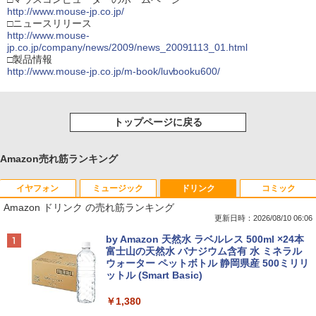
http://www.mouse-jp.co.jp/
□ニュースリリース
http://www.mouse-
jp.co.jp/company/news/2009/news_20091113_01.html
□製品情報
http://www.mouse-jp.co.jp/m-book/luvbooku600/
トップページに戻る
Amazon売れ筋ランキング
イヤフォン
ミュージック
ドリンク
コミック
Amazon ドリンク の売れ筋ランキング
更新日時：2026/08/10 06:06
Anker Soundcore P40i オフホワイト
BRUCE WAYNE feat. Flo Milli, ATL Jacob
by Amazon 天然水 ラベルレス 500ml ×24本
[Explicit]
富士山の天然水 バナジウム含有 水 ミネラル
ウォーター ペットボトル 静岡県産 500ミリリ
￥7,990
ットル (Smart Basic)
￥250
￥1,380