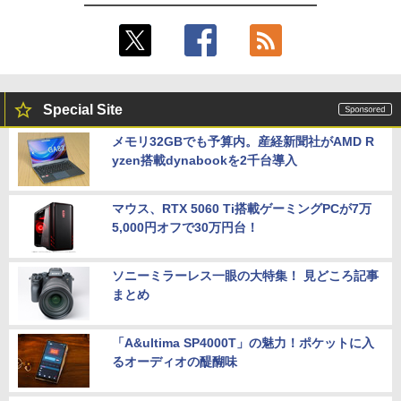
【訳あり】【2023年発売モデル】 中古ノ
ソコン 24型 デスクトップpc Core i7 i5
Hz モバイルディスプレイ 16.1インチ ゲ
4
ート 人気商品 東芝 TOSHIBA dynabook
メモリ16GB/8GB SSD最大1TB Window
ームモニター 薄い 軽量 非光沢IPS液晶パ
G83シリーズ メモリ16GB NVMe SSD25
s11 Office付き 液晶一体型 パソコン IPS
ネル スイッチ用 ポータブルモニター 192
6GB Windows11 Office2021 ダイナブ
フルHD Webカメラ WIFI搭載 初期設定済
0x1080FHD HDRモード USB Type-C/mi
ック オフィス付きノートパソコン 東芝パ
テレワーク 在宅勤務 オールインワンPC
ni HDMI/ミラーリング スピーカー内蔵
ソコン 中古 第12世代Core i5 WiFi Bluet
カバー付テレワーク リモートワーク Z1F
ooth Webカメラ モバイルPC 顔認証
C
￥49,800
Special Site
￥43,800
￥11,800
メモリ32GBでも予算内。産経新聞社がAMD R
yzen搭載dynabookを2千台導入
【エントリーでポイント100％還元のチ
5
ャンス】GMKtec ミニPC AMD Ryzen 5
【ランキング1位！】新品 ノートパソコ
7640HS 6コア12スレッド MAX5.0GHz D
【楽天1位常連・超800冠獲得】黒/白 モ
5
5
ン VETESA Intel Celeron 6500Y メモリ
DR5 32GB/最大128GB Radeon 760M P
ニター 21.5 / 23.8 / 24.5 / 27型 240Hz/2
マウス、RTX 5060 Ti搭載ゲーミングPCが7万
ー:8GB SSD:1TB最大 15.6インチ 15.6型
CIe3.0 M.2 2280 SSD1TB/最大2×8TB U
00Hz /180Hz/165Hz/100Hz ゲーミングモ
5,000円オフで30万円台！
フルHD液晶 テンキー付き 日本語キーボ
SB4 Bluetooth5.2 2.5Gbps LAN*2 VES
ニター 1ms応答 pcモニター パソコン モ
ードwindows11搭載 office2024付き 初
A 静音 mini pc Windows11 Pro 4K 3画
ニター 非光沢 スピーカー内蔵 HDR/Free
期設定済 IPS広視野角 無線機能 超軽量 P
面出力 M6 Ultra
sync/VESA cocopar HG-238
ソニーミラーレス一眼の大特集！ 見どころ記事
C パソコン テレワーク応援
まとめ
￥91,999
￥13,999
￥45,980
「A&ultima SP4000T」の魅力！ポケットに入
るオーディオの醍醐味