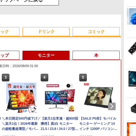
ジック
ドリンク
コミック
トップ
モニター
本
日時：2026/08/09 01:00
3
3
3
4
4
4
5
5
6
1
6
Anker Soundcore
見知らぬ糸
by Amazon 天然水ラベ
ONE PIECE モノクロ版
【2026年アップグレー
On My Road (Stadium
by Amazon 炭酸水 ラ
HUNTER×HUNTER モ
Xiaomi シャオミ REDMI
On My Road (Stadium
【Amazon.co.jp限定】
スーパーの裏でヤニ吸う
Liberty 5 ディープブル
ルレス 2L×9本
115 (ジャンプコミック
ド版】AOKIMI ワイヤ
ver.)
ベルレス 500ml ×24本
ノクロ版 39 (ジャンプ
Buds 8 Lite ワイヤレス
ver.)
伊藤園 磨かれて、澄みき
ふたり 9巻 (デジタル版ビ
￥250
ー
スDIGITAL)
レスイヤホン
強炭酸水 ペットボトル
コミックスDIGITAL)
イヤホン Bluetooth 5.4
った日本の水 2L 8本 ラベ
ッグガンガンコミックス)
￥1,117
￥250
￥250
bluetooth イヤホン
500ミリリットル
ノイズキャンセリング
ルレス [ ケース ] [ 水 ] [
￥14,990
￥594
￥1,964
￥1,625
￥572
￥3,480
￥998
￥810
V12 小型軽量 ブルート
(Smart Basic)
ANC 36時間再生
ペットボトル ] [ 箱買い ]
2
ce付き】OEM
【★最大100%ポイント】
＼本日限定500円値下げ／
hp Z840 Workstation Xeon E5-
ゥースHi-Fi 最大36時間
【★最大100%ポイント】
【楽天1位常連・超800冠
「楽天ランキング1位」 デスク
[ ストック ] [ 水分補給 ]
ノートパソコン 14インチ
【SALE P5倍】モバイル
FUJIT
Mouse 
【1,0
 ミニpc AMD
【第4世代 Corei7】富士
＼楽天1位！2026年最新
2643 v3 3.4GHz(12スレッド
再生 ぶるーとゅーす コ
【新生活応援・2026】
獲得】黒/白 モニター
トップパソコン Windows11
新品 Windows11 Pro
モニター ゲーミング 14
U9311/
S230【第
ント最大
 DDR4
通 LIFEBOOK/Core i7/メ
の超軽量超薄型／モバイ
CPUx2基) 32GB 500GB(SSD)
ードレス ENCノイズキ
【Office2019H&B】
21.5 / 23.8 / 24.5 / 27型
Office付き パソコン 新品｜イン
Office搭載 日本語キーボ
インチ 1200P パソコン
Window
メモリ
モニター
HDMI/DP/MousePro】
応
0】
モ
ルモニター 15.6インチ フ
Quadro M5000 DVD+-RW
ャンセリング 自動ペア
【DVD×テンキー】富士
240Hz/200Hz
テル 第14世代 Core i5-4590 i5
ード メモリ 8GB SSD
高画質 WUXGA ディスプ
/ SSD 
32GB(D
ィスプ