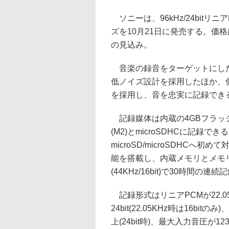
ソニーは、96kHz/24bitリ
ズを10月21日に発売する。価
の見込み。
音楽の録音をターゲットにした
低ノイズ設計を採用したほか、
を採用し、音を忠実に記録でき
記録媒体は内蔵の4GBフラッ
(M2)とmicroSDHCに記録
microSD/microSDHC
能を搭載し、内蔵メモリとメモ
(44KHz/16bit)で30時間の
記録形式はリニアPCMが22.05kHz/
24bit(22.05KHz時は16bitのみ
上(24bit時)、最大入力音圧が1