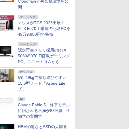
CloudflareがAI業務環境を公
0
0
9
￥30,990
￥17,081
￥79,980
￥34,800
￥17,800
￥80,200
￥43,800
￥17,980
￥
1世代 Corei5] 初
/送料無料】※沖縄・離島
560×1440)
Ryzen 5-4650u/ 16GB/
111% 色域ボリューム DC
Windows11Pro 対応 最大
Snapdragon 7c Gen2/ メ
かわいい ゲーム部屋 ディ
Windows7 Pro 64bit 【中古】
Ryzen5 5560U WE
度 ゲーミングモニタ
i
開
要 Win11 富士通
 VAパネル ブルー
爆速NVMe式256GB-SSD/
調光 400cd/m² VESA対応
4.3GHz mini pc WiFi6 SSD容量
モリ 4GB/ eMMC 128GB/
スプレイ ゲーム モニター
【20260625】
ラ メモリー16GB 高
(イエロー) JN-
｜
ック 中古 中古ノ
 FreeSync &
カメラ/ 無線Wi-Fi6/
FreeSync & G-Sync ブル
拡大可能 小型pc 4K@60Hz 静
Chrome OS/ Officeなし/
カーブ 曲面 ピクシオ ps5
SSD256GB 無線LAN
IPS238G165F-HSP-
ス
ゲーミング
ソコン ノートパソ
nc サポート オフィ
Office付き Win11【中古
ーライト軽減 HDMI2.0*2
音 高速熱放散 ミニパソコン
アビスブルー ストームグ
fps pc
サイズ 14インチ フ
HDMI DP sRGB:10
性
マウスがTGS 2026出展！
ジュアルゲーミン
ノートパソコン 中古パソ
DP1.4*1 USB2.0 三年保証
6C12T BT5.2
レー
液晶 中古ノートパソ
HDR PS5 フルHD:12
ッ
29%sRGB 高色
コン 中古PC】税込送料無
付き H24F7
中古 パソコン【30
接続 高さ調整 ピボ
RTX 5070 Ti搭載の記念PCを
7
8
9
TC H27T27S
料 即日発送
証】1852974
(縦回転) HDMIケー
49万9,800円で発売
（Windows10も対応可/
梱(ホワイト)【2年
Win10）
ゲーミング
認定再生メモリ採用のRTX
5080/5070 Ti搭載ゲーミング
PC、ユニットコムから
[シャンフロ]シャン
施設基準パーフェクトブ
[新品]ドカベン[新装版]
角川まんが学習シリ
ビジネス
フロンティア (1-
ック 2026年度版 [ 一般
(1-14巻 最新刊) 全巻セッ
ズ 日本の歴史 全1
約1.49kgで持ち運びやすい
新刊) + オリジナ
社団法人日本施設基準管
ト
+別巻5冊定番セット [
15.6型ノート「Aspire Lite
OX付 全巻セット
理士協会 ]
本 博文 ]
15」
7
￥22,000
￥23,100
￥23,760
AI
Claude Fable 5、格下モデル
に回される不満が85%減。生
物学の質問で
HBMの速さとSSDの大容量