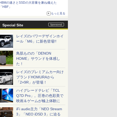
HBMの速さとSSDの大容量を兼ね備えた
「HBF」
もっと見る
Special Site
レイズのパワーデザインホイ
ール「M6」に新色登場!!
鳥肌ものの「DENON
HOME」サウンドを体感し
た！
レイズのプレミアムカー向け
ブランドHOMURAから
「2×9R」が登場！
ハイグレードテレビ「TCL
Q7D Pro」。圧巻の色彩美で
映画＆ゲームが極上体験に
iFi audio主力「NEO Stream
3」「NEO iDSD 3」に迫る