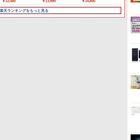
￥24,999
￥12,480
￥80,200
￥14,999
￥13,999
￥45,700
￥29,800
￥14,800
￥29,70
￥42,80
￥16,97
デ
 対応 最大
リ:8GB/16GB/SSD:256GB/512GB/1TB/15.6
ルHD 4K 144Hz タッチパ
Windows7 Pro 64bit 【中古】
リング Type-C充電 マ
通 LIFEBOOK A577/第7
/180Hz/165Hz/100Hz ゲ
i7-14700F｜ SSD 256GB～2TB
128GB 256GB 512GB
レイ PC ゲーム 1年保証
リ / 第1
【中古
WQHD(2
タ
 WiFi6 SSD容量
型 液晶/Wi-fi/DVD/USB
ネル バッテリー内蔵 無線
【20260625】
イク付き 防水 タッチ式
世代 Core i5/メモ
ーミングモニター 1ms応
｜メモリ 8～64GB DDR4/5｜ デ
1TB Webカメラ WiFi
軽量 薄型 非光沢 PS5 最
期設定不
を除く
144Hz
楽天ランキングをもっと見る
ル
K@60Hz 静
3.0/Office/中古パソコン/
接続 12モデル選択 非光沢
音量調整 スポーツ/通
リ:4GB/8GB/16GB/SSD:128GB/256GB/512GB/1TB/Wi-
答 pcモニター パソコン
スクトップPC 2年保証 激安 高
Bluetooth 選べるカラー
新iPhone VESA 内蔵スタ
ライフブ
ライト軽減
リ
ニ
ニパソコン
中古ノートパソコン/中古
IPSパネル Type-C HDMI
勤/通学/WEB会議(ホワ
fi/15.6
モニター 非光沢 スピーカ
性能 ゲーム 本体のみ PC 高スペ
14型 薄型 軽量 初心者 学
ンド 180度 カバー付 ノン
ートパ
G-Sy
ノートPC/Windows11
軽量 薄型 リモートワーク
イト)
型/Office/HDMI/USB3.0/
ー内蔵
ッ 初期設定済み
習向け PC ピンク シルバ
グレア 液晶 IPSパネル
コン
ス＆カ
ディスプレイ 持ち運び ポ
中古PC 中古ノートパソ
HDR/Freesync/VESA
ー 最短当日出荷
USB-C HDMI WT-140LP-
グ対応 1
3
4
5
6
ータブルモニター
コ
cocopar HG-238
BK
域対応 K
ン/Windows11/Windows10
】
[新品]ブラッククローバ
[9月上旬より発送予定]
天は赤い河のほとり 全28
[新品]
カ
ー (1-38巻 全巻) 全巻セッ
[新
巻完結セット【中古】
グリラ・
直
ト
品]HUNTER×HUNTER ハ
27巻 最
￥19,500
ンター×ハンター (1-39巻
ル収納B
￥18,788
￥19,096
￥21,41
最新刊) 全巻セット [入荷
予約]