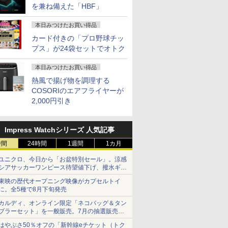
を兼ね備えた「HBF」
本日みつけたお買い得品
カード付きの「プロ野球チッ
プス」が24袋セットでオトク
本日みつけたお買い得品
熱風で揚げ物を調理する
COSORIのエアフライヤーが
2,000円引き
Impress Watchシリーズ 人気記事
時間
24時間
1週間
1カ月
ユニクロ、今日から「お盆特別セール」。涼感
シアサッカーワンピース待望値下げ、撥水ギア
ショーツは1990円に
東映の歴代オープニング映像がカプセルトイ
に。全5種で8月下旬発売
カルディ、オンライン限定「ネコバッグ＆タン
ブラーセット」を一般販売。7月の抽選販売の
当選無効分
はやぶさ50％オフの「新幹線eチケット（トク