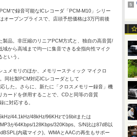
ニアPCMで録音可能なICレコーダ「PCM-M10」シリー
格はオープンプライスで、店頭予想価格は3万円前後
製品。非圧縮のリニアPCM方式と、独自の高音質/
低域から高域まで均一に集音できる全指向性マイク
るという。
シュメモリのほか、メモリースティック マイクロ
できる。同社製PCM対応ICレコーダとして
へ初めて対応した。さらに、新たに「クロスメモリー録音」機
リカードを併用することで、CDと同等の音質
連続記録に対応する。
44.1kHz/48kHz/96KHzで16bitまたは
)、MP3が64Kbps/128Kbps/320Kbps。S/N比は87dB以
23dBSPL(内蔵マイク)。WMAとAACの再生もサポー