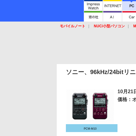
モバイルノート
NUC/小型パソコン
M
SSD
キーボード
マウス
ソニー、96kHz/24bi
10月2
価格：
PCM-M10