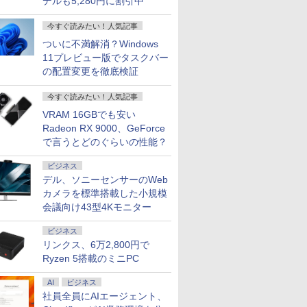
デルも5,280円に割引中
今すぐ読みたい！人気記事
ついに不満解消？Windows
11プレビュー版でタスクバー
の配置変更を徹底検証
今すぐ読みたい！人気記事
VRAM 16GBでも安い
Radeon RX 9000、GeForce
で言うとどのぐらいの性能？
ビジネス
7
7
2
8
8
3
9
9
デル、ソニーセンサーのWeb
カメラを標準搭載した小規模
会議向け43型4Kモニター
ビジネス
リンクス、6万2,800円で
Ryzen 5搭載のミニPC
SU LIFEBOOK
Computer MPro-
00円クーポン＋ポイ
良品 フルHD 13.3インチ
【1,000円クーポン＋ポイ
【正規永久版Office付き】OEM
【展示品】 Lenovo ノー
Pixio PXC279 Wave ゲー
hp Z840 Workstation Xeon E5-
送料無料 MOUSE
JAPANNEXT 23.8
F (2021年モデル) [
11世代Core i5 11400/
31.5%還元！】
Lenovo ThinkPad X13
ント最大31.5%還元！】
Key ACEMAGIC ミニpc AMD
トパソコン Ideapad Duet
ミングモニター 27インチ
2643 v3 3.4GHz(12スレッド
COMPUTER X4-
IPSパネル搭載
ト
AI
ビジネス
s11 / Office付き
 27インチ 液晶デ
Gen1 (Type-20UG) /
モニター 24インチ ゲーミ
R5 7430U【16GB DDR4
560 Chromebook 13.3型
FHD 300Hz Fast VA 湾曲
CPUx2基) 32GB 500GB(SSD)
aR5CEZAR-L
165Hz/1ms(MPRT
O
社員全員にAIエージェント、
256GB / 8GBメモ
DR4)/SSD256GB/HDD500GB/Win11Pro/HDMI/DP/MousePro】
レイ
Windows11/ 高性能 AMD
ングモニター sRGB
512SSD M.2 2280】
タッチパネル/
白 ホワイト 黒 ブラック
Quadro M5000 DVD+-RW
Windows11 64bit
フルHD(1920×1080
テ