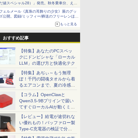
だ値スペシャル28）」発売。秋冬乗車分、えき
ねっと限定
フェルメール《真珠の耳飾りの少女》展のグッ
ズ公開。図録/ミッフィー/葬送のフリーレンほ
か、注目ブランドコラボが実現
もっと見る
おすすめ記事
【特集】あなたのPCスペッ
クにドンピシャな「ローカル
LLM」の選び方と快適化テク
【特集】あぢぃ～もう無理
ぽ！千円の闘魂タオルから着
るエアコンまで、夏の冷感グ
ッズ一挙紹介
【コラム】OpenClawと
Qwen3.5-9Bプリインで届い
てすぐローカルAIが動くミニ
PC「SER9 Pro」
【レビュー】給電が途切れな
い優れもの！バッファロー製
Type-C充電器の検証で分か
ったこと