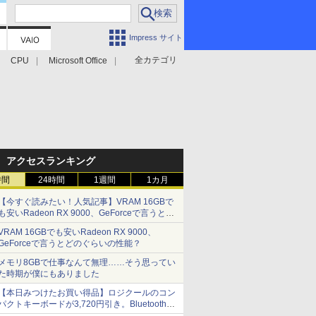
Impress サイト
全カテゴリ
CPU
Microsoft Office
アクセスランキング
時間
24時間
1週間
1カ月
【今すぐ読みたい！人気記事】VRAM 16GBで
も安いRadeon RX 9000、GeForceで言うとど
のぐらいの性能？ - PC Watch
VRAM 16GBでも安いRadeon RX 9000、
GeForceで言うとどのぐらいの性能？
メモリ8GBで仕事なんて無理……そう思ってい
た時期が僕にもありました
【本日みつけたお買い得品】ロジクールのコン
パクトキーボードが3,720円引き。Bluetoothで3
台接続対応