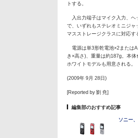
トする。
入出力端子はマイク入力、ヘッ
で、いずれもステレオミニジャッ
マスストレージクラスに対応す
電源は単3形乾電池×2またはACア
き×高さ)、重量は約187g。
ホワイトモデルも用意される。
(2009年 9月 28日)
[Reported by 劉 尭]
編集部のおすすめ記事
ソニー、9