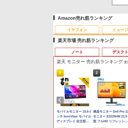
Amazon売れ筋ランキング
イヤフォン
ミュー
楽天市場 売れ筋ランキング
ノート
デスク
楽天 モニター 売れ筋ランキング
更新
4
10
10
1
1
1
2
2
2
Anker Soundcore P42i
BRUCE WAYNE feat.
by Amazon 天然水 ラ
薬屋のひとりごと 17巻
Anker Soundcore P31i
BRUCE WAYNE feat.
【Amazon.co.jp限定】
異世界居酒屋「のぶ」
(Bluetooth 6.1)【完全
Flo Milli, ATL Jacob
ベルレス 500ml ×24本
(デジタル版ビッグガン
ピンク
Flo Milli, ATL Jacob
い・ろ・は・す 2L PET
(22) (角川コミックス・
ワイヤレスイヤホン/ウ
[Explicit]
富士山の天然水 バナジ
ガンコミックス)
[Explicit]
ラベルレス ×8本
エース)
￥5,990
ルトラノイズキャンセ
ウム含有 水 ミネラルウ
￥9,990
￥250
￥1,380
￥770
￥250
￥1,112
￥832
リング 3.5 / マルチポイ
ォーター ペットボトル
E5-
SE
23.8インチ
「楽天ランキング1位」 デスク
中古美品 Apple Mac Mini
【ECサイト限定】
ント接続 / 最大40時間
静岡県産 500ミリリッ
■新品■Panasonic Let's
Mouse Computer MPro-
モバイルモニター 15.6イ
【8/05.8/10限定！お買い
液晶モニター Dell Pro 2
【正規永久版Offi
4-
トップパソコン Windows11
A1993 (Late-2018) /
JAPANNEXT 15.6インチ
再生 / コンパクト形状/
トル (Smart Basic)
note CF-SZ5 CF-SZ6
S230【第11世代Core i5 11400/
ンチ InnoView モバイル
物マラソン×5のつく日｜
モニター E2225HM 21.5
Key ACEMAGIC
D)
MPRT)対応
Office付き パソコン 新品｜イン
macOS 15 Sequoia (正
IPSパネル搭載 フル
持ち運びに便利 / IP55
CF-SV1 CF-SV2 CF-SV7
メモリ
ディスプレイ 自立型
ポイント最大49.5倍】
型 フルHD リフレッシュ
R5 7430U【16GB
bit
1080)解像
テル 第14世代 Core i5-4590 i5
規版Windows11追加可
HD(1920×1080)解像度 モ
防塵防水位規格/PSE技
CF-SV8 CF-SV9 日本語キ
32GB(DDR4)/SSD256GB/HDD500GB/Win11Pro/
1920*1080 FHD ポータブ
【超美品・本体のみ・充
レート 100Hz VESA 対
512SSD M.2 228