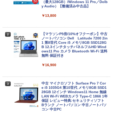
ET ラベルレス ×8本
（最大128GB）/Windows 11 Pro／Dolb
Anker Soundcore P31i ピンク
y Audio）【整備済み中古品】
￥250
￥832
￥1,112
￥5,990
￥13,800
見知らぬ糸
ONE PIECE モノクロ版 115 (ジャンプコミッ
クスDIGITAL)
by Amazon 天然水ラベルレス 2L×9本
【マラソンP5倍/10%オフクーポン】中古
￥250
2
Anker Soundcore Liberty 5 ディープブルー
ノートパソコン Dell Latitude 7200 2in
￥594
￥1,117
1 第8世代 Core i5 メモリ8GB SSD128G
B 12.3インチタッチパネルフルHD Wind
￥14,990
ows11 Pro カメラ Bluetooth Wi-Fi 送料
無料 保証付き
On My Road (Stadium ver.)
HUNTER×HUNTER モノクロ版 39 (ジャンプ
コミックスDIGITAL)
by Amazon 炭酸水 ラベルレス 500ml ×24本
￥16,900
強炭酸水 ペットボトル 500ミリリットル (Sm
￥250
art Basic)
【2026年アップグレード版】AOKIMI ワイヤ
￥572
レスイヤホン bluetooth イヤホン V12 小型
軽量 ブルートゥースHi-Fi 最大36時間再生 ぶ
￥1,625
るーとゅーす コードレス ENCノイズキャン
中古 マイクロソフト Surface Pro 7 Cor
3
セリング 自動ペアリング Type-C充電 マイク
e i5 1035G4 第10世代 メモリ8GB SSD1
On My Road (Stadium ver.)
スーパーの裏でヤニ吸うふたり 9巻 (デジタル
付き 防水 タッチ式音量調整 スポーツ/通勤/通
28GB 12インチ Windows11 Home 無線
版ビッグガンガンコミックス)
【Amazon.co.jp限定】 伊藤園 磨かれて、澄
学/WEB会議(ホワイト)
LAN Wi-Fi WEBカメラ Type-C 1866 1年
みきった日本の水 2L 8本 ラベルレス [ ケース
￥250
保証 レビュー特典:セキュリティソフト
] [ 水 ] [ ペットボトル ] [ 箱買い ] [ ストック
￥810
Bランク ノートパソコン 中古ノートパソ
￥1,964
] [ 水分補給 ]
コン 中古PC