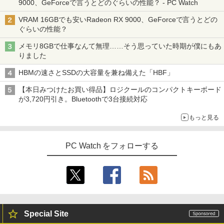
9000、GeForceで言うとどのぐらいの性能？ - PC Watch
料を迷わず説明するために／久保庭雅恵
／監修 中村恵理子／著
VRAM 16GBでも安いRadeon RX 9000、GeForceで言うとどの
ぐらいの性能？
￥5,940
メモリ8GBで仕事なんて無理……そう思っていた時期が僕にもあ
りました
スリランカ料理 ライス＆カリー、朝ごは
4
HBMの速さとSSDの大容量を兼ね備えた「HBF」
ん、軽食、スイーツからランプライスま
で、スリランカの食を深く知るための12
【本日みつけたお買い得品】ロジクールのコンパクトキーボード
5品 [ 濱田 祐介 ]
が3,720円引き。Bluetoothで3台接続対応
￥5,940
もっと見る
PC Watch をフォローする
【中古】 三舟及び南洲の書 / 寺山葛常 /
5
巌南堂書店 [単行本]【宅配便出荷】
￥6,570
Special Site