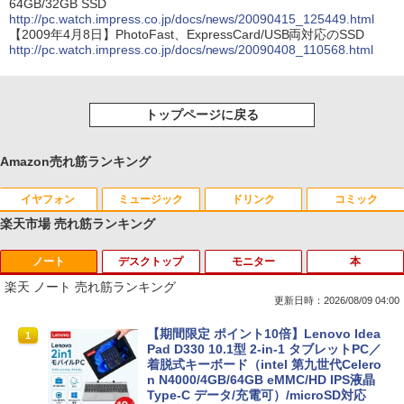
64GB/32GB SSD
http://pc.watch.impress.co.jp/docs/news/20090415_125449.html
【2009年4月8日】PhotoFast、ExpressCard/USB両対応のSSD
http://pc.watch.impress.co.jp/docs/news/20090408_110568.html
トップページに戻る
Amazon売れ筋ランキング
イヤフォン
ミュージック
ドリンク
コミック
楽天市場 売れ筋ランキング
ノート
デスクトップ
モニター
本
Anker Soundcore P42i (Bluetooth 6.1)【完
BRUCE WAYNE feat. Flo Milli, ATL Jacob
by Amazon 天然水 ラベルレス 500ml ×24本
薬屋のひとりごと 17巻 (デジタル版ビッグガ
全ワイヤレスイヤホン/ウルトラノイズキャン
[Explicit]
富士山の天然水 バナジウム含有 水 ミネラル
ンガンコミックス)
楽天 ノート 売れ筋ランキング
セリング 3.5 / マルチポイント接続 / 最大40時
ウォーター ペットボトル 静岡県産 500ミリリ
更新日時：2026/08/09 04:00
間再生 / コンパクト形状/持ち運びに便利 / IP5
ットル (Smart Basic)
￥250
￥770
5 防塵防水位規格/PSE技術基準適合】パープ
【期間限定 ポイント10倍】Lenovo Idea
1
ル
￥1,380
Pad D330 10.1型 2-in-1 タブレットPC／
着脱式キーボード（intel 第九世代Celero
￥9,990
BRUCE WAYNE feat. Flo Milli, ATL Jacob
異世界居酒屋「のぶ」(22) (角川コミックス・
n N4000/4GB/64GB eMMC/HD IPS液晶
[Explicit]
エース)
【Amazon.co.jp限定】 い・ろ・は・す 2L P
Type-C データ/充電可）/microSD対応