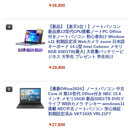
￥998
￥26,800
Xiaomi シャオミ REDMI Buds 8 Lite ワイヤ
レスイヤホン Bluetooth 5.4 ノイズキャンセ
リング ANC 36時間再生
【新品】【楽天1位！】ノートパソコン
4
￥3,480
新品第13世代CPU搭載ノートPC Office
付きノートパソコン 初心者向け Window
s11 初期設定済 Webカメラ zoom 日本語
キーボード 14.1型 Intel Celeron メモリ
8GB SSD1TB(最大) 大容量バッテリービ
ジネス 大学生 プレゼント 学生向け
￥29,800
【最新Office2024】ノートパソコン 中古
5
Core i5 第10世代 Office付き NEC 15.6
インチ メモリ16GB 新品SSD1TB DVDド
ライブ WEBカメラ テンキー windows11
搭載 NEC中古ノートパソコン 安心保証
初期設定済み VKT16X5 VRL21F7
￥27,800