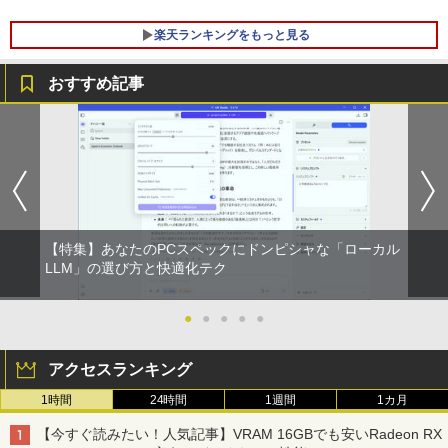
楽天ランキングをもっと見る
おすすめ記事
りゅうおうのおしごと！21 〜白雪姫と
1
竜王の結婚〜【完結記念メモリアルブッ
ク付き特装版】 【電子書籍】[ 白鳥 士郎
]
￥5,500
【特集】あなたのPCスペックにドンピシャな「ローカル
LLM」の選び方と快適化テク
11～12世紀のフランドル伯の尚書部 [ 青
2
山由美子 ]
●
●
●
●
●
￥5,500
アクセスランキング
1時間
24時間
1週間
1カ月
【送料無料】これってむし歯になります
3
【今すぐ読みたい！人気記事】VRAM 16GBでも安いRadeon RX
か？に根拠をもって答える本 代用甘味