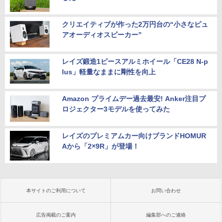
本日10倍！高性能第10世代Core i7-1061
H / Ultra 9 285H、32GB+512GB/1TB 、
取付金具付き ホワイト GH-EP7F-WH [G
5
0Uノートパソコン 中古 Dynabook G83
64GB+2TB / ベアボーンキット、 2.5G/
HEP7FWH]
超軽量約779g メモリ最大16GB 新品SSD
Wi-Fi 7/Bluetooth 5.4、HDMI 2.1/DP 1.
クリエイティブが作った2万円台の“小さなピュ
1TB 13.3インチ HDMI搭載 WEBカメラ5
4/USB4×2、4画面出力、Copilot対応AI
￥10,970
アオーディオスピーカー”
GWIFI Bluetooth内蔵 中古パソコン Mic
PC
rosoftOffice2024可 Windows11 送料無
料 持ち運び便利
￥75,999
レイズ鍛造1ピースアルミホイール「CE28 N-p
lus」軽量なままに剛性を向上
￥27,600
Amazon プライムデー過去最安! Anker注目プ
ロジェクター3モデルを使ってみた
レイズのプレミアムカー向けブランドHOMUR
Aから「2×9R」が登場！
本サイトのご利用について
お問い合わせ
広告掲載のご案内
編集部へのご連絡