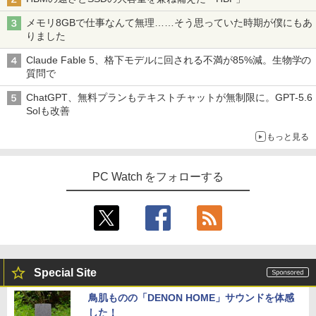
￥1,625
メモリ8GBで仕事なんて無理……そう思っていた時期が僕にもあ
【1500円OFFクーポン】【タッチパネル
★Gigastone モニター 21.45インチ ディ
3
3
りました
&WEBカメラ搭載】ノートパソコン 2in1
超得10％OFF｜買い替えならこれ!! Micr
スプレイ PCモニター VESA モニタ ノン
3
BUGS LIFE
スーパーの裏でヤニ吸うふたり 9巻 (デジタル
タブレットPC 13.3インチ SSD128GB メ
osoft office付き デスクトップパソコン
グレア フルHD 75Hz ブルーライト軽減
版ビッグガンガンコミックス)
和山やま作品4冊セット 小冊子＆アクリ
コカ・コーラ やかんの麦茶 from 爽健美茶 ラ
4
Claude Fable 5、格下モデルに回される不満が85%減。生物学の
モリ8GB Core i3 第8世代 Microsoft Off
中古デスクトップ 第8世代 メモリ8GB S
パネル 178度 広角 高解像度目に優しいフ
ルスタンド付き特装版 （ビームコミック
ベルレス 650mlPET×24本
￥250
質問で
ice付き Windows11 東芝 dynabook D8
SD256GB HDD500GB Windows11 セッ
リッカーフリー (PS5確認済み/HDMI/VG
ス） [ 和山 やま ]
￥810
3 ノートパソコン 中古 PC パソコン 中古
ト購入可能 単品 NEC デスクトップ PC
A/3年保証)
￥2,009
ChatGPT、無料プランもテキストチャットが無制限に。GPT-5.6
ノートPC 中古ノート 最大SSD512GB
パソコン 中古 おすすめ デスクトップパ
￥11,000
Solも改善
ソコン マイクロソフトオフィス 2019 PC
￥9,980
￥24,800
もっと見る
￥29,800
施設基準パーフェクトブック 2026年度
5
【公式限定2年保証】モニター 21.5イン
4
版 [ 一般社団法人日本施設基準管理士協
PC Watch をフォローする
2026新生活 13インチ超軽量 重さ約900g
チ フルhd 高画質 100Hz VA ノングレア
4
会 ]
ノートパソコン HP Dynabook 富士通 第
【中古】 HP Pavilion All-in-One 24-xa0
非光沢 スピーカー内蔵 3年保証 ディスプ
4
10世代Core i5/i7 アウトレット 最大メモ
150jp 4YR08AA#ABJ SSD＆HDD搭載 C
レイ パソコンモニター PCモニター フル
￥22,000
リ16GB SSD1TB 薄型軽量 13.3インチ O
ore i5 8400T Windows11 Home 液晶一
ハイビジョン 21インチ 液晶モニター ア
ffice付き 最新MicrosoftOffice2024可 W
体型 保証付 [96185]
イリスオーヤマ DT-JF * 安心延長保証対
indows11ノートパソコン 中古パソコン
象
WIFI Bluetooth 中古PC
￥39,640
￥9,999
Special Site
￥25,600
鳥肌ものの「DENON HOME」サウンドを体感
【★20％クーポン】MINISFORUM AI M1
5
した！
Pro ミニPC、インテル Core Ultra 5 125
グリーンハウス 7型ワイド液晶 電子POP
5