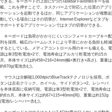
できる。キーボードの上部に5つのTaskbar Favoritesキーを搭
載。これを押すことで、タスクバー上で対応した位置のアプリ
ケーションを起動できるほか、同じアプリケーションが複数起
動している場合にはその切替が、Internet Explorerなどタブを
サポートするアプリケーションではタブの切替ができる。
キーボードは負荷がかかりにくいコンフォートカーブキー配
列を採用。幅広のパームレストにより手首にかかる負担も軽減
するとしている。メディアコントロール用のキーも備える。電
源は単3型乾電池×2で、電池寿命はアルカリ乾電池で約15カ
月。本体サイズは約458×216×24mm(幅×奥行き×高さ)、重量は
約870g(電池含む)。
マウスは分解能1,000dpiのBlueTrackテクノロジを採用。ボ
タンは左右クリック、ホイール、サイドボタン×2。レシーバ
を本体底面に収納可能。電源は単3型乾電池×2で、電池寿命は
約8カ月。本体サイズは約67×115×40mm(同)、重量は約152g
(電池/レシーバー含む)。