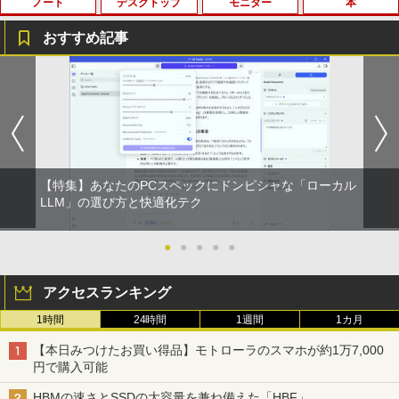
ノート
デスクトップ
モニター
本
BRUCE WAYNE feat. Flo Milli, ATL Jacob
【Amazon.co.jp限定】 い・ろ・は・す 2L P
薬屋のひとりごと 17巻 (デジタル版ビッグガ
[Explicit]
ET ラベルレス ×8本
ンガンコミックス)
おすすめ記事
￥250
￥1,112
￥770
中古ノートパソコンDell Latitude 5320
中古パソコン HP Z230 SFF Workstatio
Yoothi 互換品 液晶 15.6インチ NV156F
獣医腫瘍学テキスト 第2版[本/雑誌] / 日
1
1
1
1
2-in-1 5320-con 【中古】 Dell Latitude
n CPU Intel Xeon E3-1231v3-3.40Ghz
HM-N41 NV156FHM-N42 NV156FHM-N
本獣医がん学会/著 日本獣医がん学会獣医
5320 2-in-1 中古ノートパソコンCore i5
メモリ8GB SSD256GB DVDROM デスク
43 NV156FHM-N46 NV156FHM-N47 NV
腫瘍科認定医認定委員会/監修
BRUCE WAYNE feat. Flo Milli, ATL Jacob
by Amazon 天然水 ラベルレス 500ml ×24本
異世界居酒屋「のぶ」(22) (角川コミックス・
Win11 Pro 64bit Dell Latitude 5320 2-i
トップ パソコン 中古 パソコン パソコン
156FHM-N49 対応 FullHD 1920x1080 I
[Explicit]
富士山の天然水 バナジウム含有 水 ミネラル
エース)
n-1 中古ノートパソコンCore i5 Win11 P
本体 高速SSD ウインドウズ10 Windows
PS LED LCD 液晶ディスプレイ 修理交換
￥19,800
ウォーター ペットボトル 静岡県産 500ミリリ
ro 64bit
11 中古デスクトップ 中古pc win10 中古
用液晶パネル
ットル (Smart Basic)
デスクトップパソコン 送料無料
￥250
￥832
￥19,000
￥9,250
【特集】あなたのPCスペックにドンピシャな「ローカル
￥1,380
￥15,800
世界の新富裕層はなぜ「オルカン・S＆P
LLM」の選び方と快適化テク
2
500」を買わないのか 20代で純資産4億
On My Road (Stadium ver.)
ONE PIECE モノクロ版 115 (ジャンプコミッ
円をつくった超レバレッジ投資の極意 [
クスDIGITAL)
by Amazon 天然水ラベルレス 2L×9本
中古ノートパソコン インテル Celeron C
＼500円OFFクーポンあり！／ モバイル
宮脇 さき ]
●
●
●
●
●
2
2
ore i5 Windows11 Pro Office 2024付き
【全品最大2500円OFFクーポン】【22イ
モニター 15.6インチ 1080PフルHD ディ
￥250
2
メモリ4GB/8GB/16GB選択可 SSD128G
ンチ 液晶+新品キーボード＆新品無線マ
スプレイ VESA対応 コスパ デュアルモニ
￥594
￥1,117
￥1,980
アクセスランキング
B/1TB選択可 15.6型 テンキー ビジネス
ウスセット】HP EliteDesk 800 G1 SFF
ター サブモニター ゲーミングモニター
在宅勤務 学生向け 初期設定不要 店長お
デスクトップPC 第4世代Core-i7 Office
ポータブルモニター 外付けモニター リモ
1時間
24時間
1週間
1カ月
まかせ中古厳選 ノートPC ノート パソコ
付き Windows11 メモリ8GB/16GB SSD
ートワーク IPS mini pc ミニPC 多デバ
ン 中古PC 在宅ワーク オフィス 中古
256GB/512GB ハイブリッド Wi-Fi DVD
イス対応 ブラック
On My Road (Stadium ver.)
HUNTER×HUNTER モノクロ版 39 (ジャンプ
コレクション・台湾のモダニズム（第6
3
【本日みつけたお買い得品】モトローラのスマホが約1万7,000
USB3.0 デスクトップ PC 中古 PC
コミックスDIGITAL)
by Amazon 炭酸水 ラベルレス 500ml ×24本
巻） 衛生と病院 [ 鈴木哲造 ]
円で購入可能
￥11,980
￥9,480
強炭酸水 ペットボトル 500ミリリットル (Sm
￥250
￥27,999
art Basic)
￥572
￥19,800
HBMの速さとSSDの大容量を兼ね備えた「HBF」