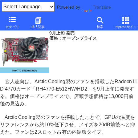
Powered by
Translate
玄人志向、Arctic Cooling製ファン搭載のRadeon HD 4770カード
カテゴリ
過去記事
検索
Impressサイト
9月上旬 発売
価格：オープンプライス
RH4770-E512HW/HD2
玄人志向は、Arctic Cooling製のファンを搭載したRadeon H
D 4770カード「RH4770-E512HW/HD2」を9月上旬に発売す
る。価格はオープンプライスで、店頭予想価格は13,000円前
後の見込み。
Arctic Cooling製のファンを搭載したことで、GPUの温度を
リファレンスから約10%低下させ、ノイズを20dB前後へと抑
えた。ファンは2スロット占有の内循環タイプ。