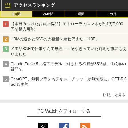
￥1,980
アクセスランキング
1時間
24時間
1週間
1カ月
コレクション・台湾のモダニズム（第6
3
【本日みつけたお買い得品】モトローラのスマホが約1万7,000
巻） 衛生と病院 [ 鈴木哲造 ]
円で購入可能
￥19,800
HBMの速さとSSDの大容量を兼ね備えた「HBF」
メモリ8GBで仕事なんて無理……そう思っていた時期が僕にもあ
りました
和山やま作品4冊セット 小冊子＆アクリ
4
Claude Fable 5、格下モデルに回される不満が85%減。生物学の
ルスタンド付き特装版 （ビームコミック
質問で
ス） [ 和山 やま ]
ChatGPT、無料プランもテキストチャットが無制限に。GPT-5.6
￥11,000
Solも改善
もっと見る
施設基準パーフェクトブック 2026年度
5
版 [ 一般社団法人日本施設基準管理士協
PC Watch をフォローする
会 ]
￥22,000