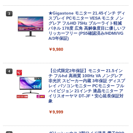
￥61,999
セリング 自動ペアリング Type-C充電 マイク
付き 防水 タッチ式音量調整 スポーツ/通勤/通
￥1,625
学/WEB会議(ホワイト)
★Gigastone モニター 21.45インチ ディ
3
良品 15.6インチ HP Notebook 250G7 W
スプレイ PCモニター VESA モニタ ノン
3
BUGS LIFE
スーパーの裏でヤニ吸うふたり 9巻 (デジタル
indows11 超高性能 第10世代Core i5-10
MINISFORUM｜ミニスフォーラム 超小
グレア フルHD 75Hz ブルーライト軽減
￥1,964
3
版ビッグガンガンコミックス)
コカ・コーラ やかんの麦茶 from 爽健美茶 ラ
35G1 8GB 爆速NVMe式256GB-SSD カ
型 デスクトップパソコン LN150W(Wind
パネル 178度 広角 高解像度目に優しいフ
ベルレス 650mlPET×24本
￥250
メラ 無線 Office付き Win11【中古ノー
ows 11 Pro/Intel Processor N150/メモ
リッカーフリー (PS5確認済み/HDMI/VG
￥810
トパソコン 中古パソコン 中古PC】送料
リ 8GB/SSD 256GB/VESA) ミニPC LN1
A/3年保証)
Xiaomi シャオミ REDMI Buds 8 Lite ワイヤ
￥2,009
無料 あす楽対応 即日発送（Windows10
50W-8/256-W11Pro(N150)
レスイヤホン Bluetooth 5.4 ノイズキャンセ
も対応可能 Win10）
￥9,980
リング ANC 36時間再生
￥49,800
￥29,689
￥2,980
【公式限定2年保証】モニター 21.5イン
4
FUJITSU/富士通 ESPRIMO G6012/MX
チ フルhd 高画質 100Hz VA ノングレア
4
レビュー投稿 5年保証｜MS Office 2024
【第12世代 Intel Core i5-12500T/16GB
非光沢 スピーカー内蔵 3年保証 ディスプ
4
H&B 搭載｜中古ノートパソコン Windo
(DDR4)/M.2 SSD256GB/無線LAN/Win11
レイ パソコンモニター PCモニター フル
ws11 Office付｜テンキー DVD 搭載｜C
Pro-64bit】中古/送料無料 ※沖縄、離島
ハイビジョン 21インチ 液晶モニター ア
ore i5 第7世代 メモリ 8GB SSD 256GB
を除く
イリスオーヤマ DT-JF * 安心延長保証対
｜店長厳選 Lenovo ThinkPad 15.6型 Bl
象
uetooth Wi-Fi 無線｜中古 パソコン 中古
￥55,000
PC Word Excel
￥9,999
￥29,800
【全品最大2500円OFFクーポン】【新品
5