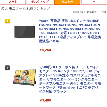
ノート
デスクトップ
モニター
本
Anker Soundcore P40i オフホワイト
BRUCE WAYNE feat. Flo Milli, ATL Jacob
【Amazon.co.jp限定】 い・ろ・は・す 2L P
薬屋のひとりごと 17巻 (デジタル版ビッグガ
[Explicit]
ET ラベルレス ×8本
ンガンコミックス)
楽天 モニター 売れ筋ランキング
￥7,990
更新日時：2026/08/07 16:00
￥250
￥1,112
￥770
ノートパソコン 極軽量約965g 富士通 LI
超得10％OFF｜買い替えならこれ!! Micr
Yoothi 互換品 液晶 15.6インチ NV156F
1
1
1
FEBOOK U748 14インチ 高性能第7世代
osoft office付き デスクトップパソコン
HM-N41 NV156FHM-N42 NV156FHM-N
Core i5-7300U カメラ内蔵 メモリ最大16
中古デスクトップ 第8世代 メモリ8GB S
43 NV156FHM-N46 NV156FHM-N47 NV
Anker Soundcore P31i ブラック
BRUCE WAYNE feat. Flo Milli, ATL Jacob
by Amazon 天然水 ラベルレス 500ml ×24本
異世界居酒屋「のぶ」(22) (角川コミックス・
GB SSD1TB 薄い軽い FHD液晶 type-C
SD256GB HDD500GB Windows11 セッ
156FHM-N49 対応 FullHD 1920x1080 I
[Explicit]
富士山の天然水 バナジウム含有 水 ミネラル
エース)
WIFI Bluetooth Office付き 5GWIFI Blu
ト購入可能 単品 NEC デスクトップ PC
PS LED LCD 液晶ディスプレイ 修理交換
ウォーター ペットボトル 静岡県産 500ミリリ
etooth最新MicrosoftOffice2024可 Win
パソコン 中古 おすすめ デスクトップパ
用液晶パネル
￥5,990
ットル (Smart Basic)
dows11 中古ノートパソコン
ソコン マイクロソフトオフィス 2019 PC
￥250
￥832
￥9,250
￥1,380
￥16,500
￥29,800
Anker Soundcore Liberty 5 ミッドナイトブ
On My Road (Stadium ver.)
ONE PIECE モノクロ版 115 (ジャンプコミッ
ラック
クスDIGITAL)
by Amazon 天然水ラベルレス 2L×9本
＼500円OFFクーポンあり！／ モバイル
2
良品 15.6インチ HP Notebook 250G7 W
【エントリーでポイント100％還元チャ
モニター 15.6インチ 1080PフルHD ディ
￥250
2
2
indows11 超高性能 第10世代Core i5-10
ンス】GMKtec G10 ミニPC【AMD Ryz
スプレイ VESA対応 コスパ デュアルモニ
￥14,990
￥594
￥1,117
35G1 8GB 爆速NVMe式256GB-SSD カ
en 5 3500U DDR4 16GB 512GB/256GB/
ター サブモニター ゲーミングモニター
メラ 無線 Office付き Win11【中古ノー
1T SSD】4C/8T 3.7GHz 64GB 16T拡張
ポータブルモニター 外付けモニター リモ
トパソコン 中古パソコン 中古PC】送料
Windows11 Pro 8K/4K 3画面出力 LAN *
ートワーク IPS mini pc ミニPC 多デバ
無料 あす楽対応 即日発送（Windows10
2 WiFi5 Bluetooth5.0 Nucbox みにpc
イス対応 ブラック
【2026年アップグレード版】AOKIMI ワイヤ
On My Road (Stadium ver.)
HUNTER×HUNTER モノクロ版 39 (ジャンプ
も対応可能 Win10）
Ryzen 5 N95/N97/N100/4300U/N150よ
レスイヤホン bluetooth イヤホン V12 小型
コミックスDIGITAL)
by Amazon 炭酸水 ラベルレス 500ml ×24本
り高性能
￥9,480
軽量 ブルートゥースHi-Fi 最大36時間再生 ぶ
強炭酸水 ペットボトル 500ミリリットル (Sm
￥250
￥29,689
るーとゅーす コードレス ENCノイズキャン
art Basic)
￥572