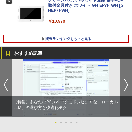
マウス＋新品キーボード付】Core i7 第8
グリーンハウス 7型ワイド液晶 電子POP
5
世代 Dell OptiPlex 3060/3070 SFF 22イ
取付金具付き ホワイト GH-EP7F-WH [G
＼11日まで限定価格／ノートパソコン 新
ンチ液晶セッ Office付き Windows11 メ
HEP7FWH]
5
品 福袋 6点セット Intel Pentium GOLD
モリ8GB/16GB/32GB SSD256GB/512G
6500Y メモリ8GB SSD256GB Windows
B/ 1TB DisplayPort 2画面同時出力 WIFI
￥10,970
11 WPS Office付き 初期設定済み 14イン
子機付 USB3.0中古デスクトップパソコ
チ フルHD ノートPC 初心者 学生 在宅ワ
ン
ーク テンキー Wi-Fi Bluetooth HDMI 軽
楽天ランキングをもっと見る
量 持ち運び 安い
￥54,999
￥29,999
おすすめ記事
獣医腫瘍学テキスト 第2版[本/雑誌] / 日
1
本獣医がん学会/著 日本獣医がん学会獣医
腫瘍科認定医認定委員会/監修
￥19,800
【特集】あなたのPCスペックにドンピシャな「ローカル
世界の新富裕層はなぜ「オルカン・S＆P
LLM」の選び方と快適化テク
2
500」を買わないのか 20代で純資産4億
円をつくった超レバレッジ投資の極意 [
宮脇 さき ]
●
●
●
●
●