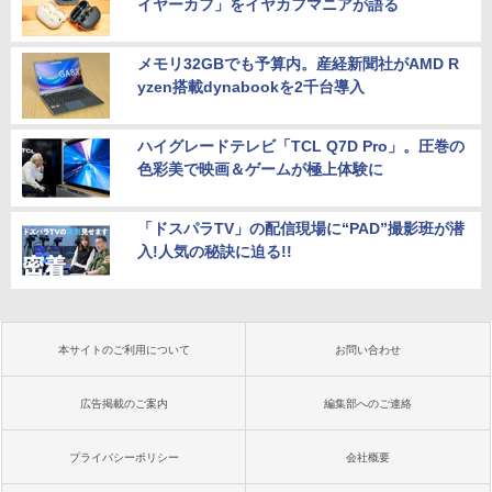
イヤーカフ」をイヤカフマニアが語る
メモリ32GBでも予算内。産経新聞社がAMD R
yzen搭載dynabookを2千台導入
ハイグレードテレビ「TCL Q7D Pro」。圧巻の
色彩美で映画＆ゲームが極上体験に
「ドスパラTV」の配信現場に“PAD”撮影班が潜
入!人気の秘訣に迫る!!
本サイトのご利用について
お問い合わせ
広告掲載のご案内
編集部へのご連絡
プライバシーポリシー
会社概要