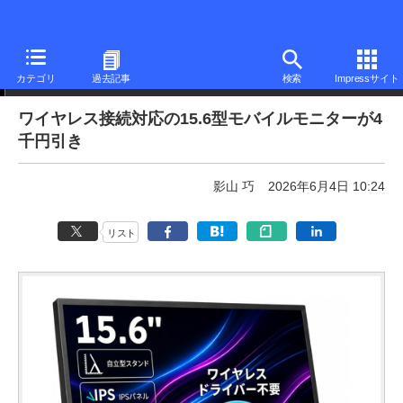
本日みつけたお買い得品
カテゴリ
過去記事
検索
Impressサイト
ワイヤレス接続対応の15.6型モバイルモニターが4
千円引き
影山 巧
2026年6月4日 10:24
リスト