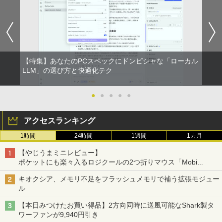
【特集】あなたのPCスペックにドンピシャな「ローカル
LLM」の選び方と快適化テク
●
●
●
●
●
アクセスランキング
1時間
24時間
1週間
1カ月
【やじうまミニレビュー】
ポケットにも楽々入るロジクールの2つ折りマウス「Mobi
Fold」。その気になるギミックとは？
キオクシア、メモリ不足をフラッシュメモリで補う拡張モジュー
ル
【本日みつけたお買い得品】2方向同時に送風可能なShark製タ
ワーファンが9,940円引き