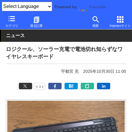
Powered by
Translate
PC Watch
半導体/周辺機器
キーボード
Bluetooth
カテゴリ
過去記事
検索
Impressサイト
ニュース
ロジクール、ソーラー充電で電池切れ知らずなワ
イヤレスキーボード
宇都宮 充
2025年10月30日 11:00
リスト