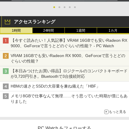
●
●
●
●
●
アクセスランキング
1時間
24時間
1週間
1カ月
【今すぐ読みたい！人気記事】VRAM 16GBでも安いRadeon RX
9000、GeForceで言うとどのぐらいの性能？ - PC Watch
VRAM 16GBでも安いRadeon RX 9000、GeForceで言うとどの
ぐらいの性能？
【本日みつけたお買い得品】ロジクールのコンパクトキーボード
が3,720円引き。Bluetoothで3台接続対応
HBMの速さとSSDの大容量を兼ね備えた「HBF」
メモリ8GBで仕事なんて無理……そう思っていた時期が僕にもあ
りました
もっと見る
PC Watch をフォローする