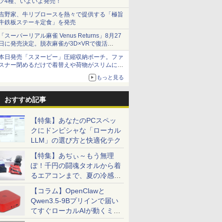
ツ4種、いよいよ発売！
吉野家、牛リブロースを熱々で提供する「極旨
牛鉄板ステーキ定食」を発売
「スーパーリアル麻雀 Venus Returns」8月27
日に発売決定。脱衣麻雀が3D×VRで復活
発売から2週間は20%オフになるセールが実施
本日発売「スヌーピー」圧縮収納ポーチ。ファ
スナー閉めるだけで着替えや荷物がスリムにま
とまる
もっと見る
おすすめ記事
【特集】あなたのPCスペッ
クにドンピシャな「ローカル
LLM」の選び方と快適化テク
【特集】あぢぃ～もう無理
ぽ！千円の闘魂タオルから着
るエアコンまで、夏の冷感グ
ッズ一挙紹介
【コラム】OpenClawと
Qwen3.5-9Bプリインで届い
てすぐローカルAIが動くミニ
PC「SER9 Pro」