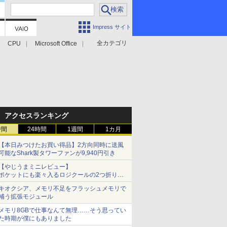
Impress サイト
全カテゴリ
CPU
Microsoft Office
アクセスランキング
時間
24時間
1週間
1カ月
【本日みつけたお買い得品】2方向同時に送風
可能なShark製タワーファンが9,940円引き
【やじうまミニレビュー】
ポケットにも楽々入るロジクールの2つ折りマ
ウス「Mobi Fold」。その気になるギミックと
キオクシア、メモリ不足をフラッシュメモリで
は？
補う拡張モジュール
メモリ8GBで仕事なんて無理……そう思ってい
た時期が僕にもありました