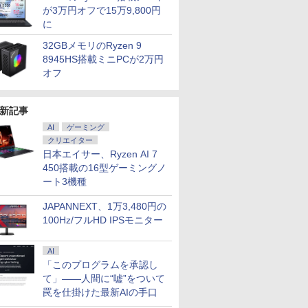
が3万円オフで15万9,800円
に
32GBメモリのRyzen 9
8945HS搭載ミニPCが2万円
オフ
新記事
AI
ゲーミング
クリエイター
日本エイサー、Ryzen AI 7
450搭載の16型ゲーミングノ
ート3機種
JAPANNEXT、1万3,480円の
100Hz/フルHD IPSモニター
AI
「このプログラムを承認し
て」――人間に“嘘”をついて
罠を仕掛けた最新AIの手口