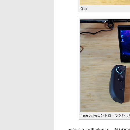
背面
TrueStrikeコントローラを外