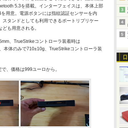
ax)とBluetooth 5.3を搭載。インターフェイスは、本体上部
B4を用意。電源ボタンには指紋認証センサーを内
、スタンドとしても利用できるポートリプリケー
なども用意される。
95mm、TrueStrikeコントローラ装着時は
量は、本体のみで710±10g、TrueStrikeコントローラ装
定で、価格は999ユーロから。