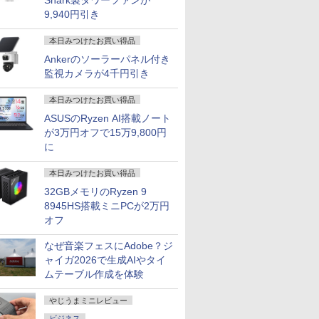
Shark製タワーファンが
9,940円引き
本日みつけたお買い得品
Ankerのソーラーパネル付き
監視カメラが4千円引き
本日みつけたお買い得品
ASUSのRyzen AI搭載ノート
が3万円オフで15万9,800円
に
本日みつけたお買い得品
32GBメモリのRyzen 9
8945HS搭載ミニPCが2万円
オフ
なぜ音楽フェスにAdobe？ジ
ャイガ2026で生成AIやタイ
ムテーブル作成を体験
やじうまミニレビュー
ビジネス