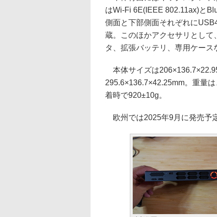
はWi-Fi 6E(IEEE 802.11
側面と下部側面それぞれにUS
蔵。このほかアクセサリとして
タ、拡張バッテリ、専用ケース
本体サイズは206×136.7×22.
295.6×136.7×42.25mm。重
着時で920±10g。
欧州では2025年9月に発売予