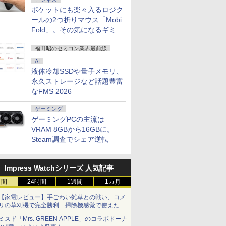
ポケットにも楽々入るロジク
ールの2つ折りマウス「Mobi
Fold」。その気になるギミッ
クとは？
福田昭のセミコン業界最前線
AI
液体冷却SSDや量子メモリ、
永久ストレージなど話題豊富
なFMS 2026
ゲーミング
ゲーミングPCの主流は
VRAM 8GBから16GBに。
Steam調査でシェア逆転
Impress Watchシリーズ 人気記事
時間
24時間
1週間
1カ月
【家電レビュー】手ごわい雑草との戦い、コメ
リの草刈機で完全勝利 掃除機感覚で使えた
ミスド「Mrs. GREEN APPLE」のコラボドーナ