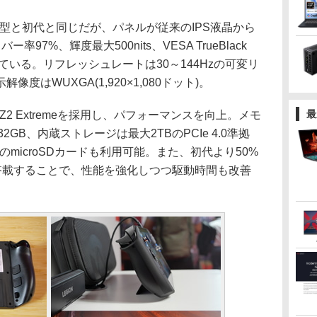
型と初代と同じだが、パネルが従来のIPS液晶から
率97%、輝度最大500nits、VESA TrueBlack
ている。リフレッシュレートは30～144Hzの可変リ
度はWUXGA(1,920×1,080ドット)。
最
Z2 Extremeを採用し、パフォーマンスを向上。メモ
大32GB、内蔵ストレージは最大2TBのPCIe 4.0準拠
2TBのmicroSDカードも利用可能。また、初代より50%
を搭載することで、性能を強化しつつ駆動時間も改善