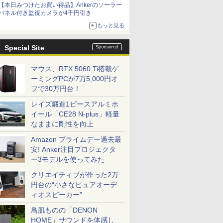
【本日みつけたお買い得品】Ankerのソーラー
パネル付き監視カメラが4千円引き
もっと見る
Special Site
マウス、RTX 5060 Ti搭載ゲ
ーミングPCが7万5,000円オ
フで30万円台！
レイズ鍛造1ピースアルミホ
イール「CE28 N-plus」軽量
なままに剛性を向上
Amazon プライムデー過去最
安! Anker注目プロジェクタ
ー3モデルを使ってみた
クリエイティブが作った2万
円台の“小さなピュアオーデ
ィオスピーカー”
鳥肌ものの「DENON
HOME」サウンドを体感し