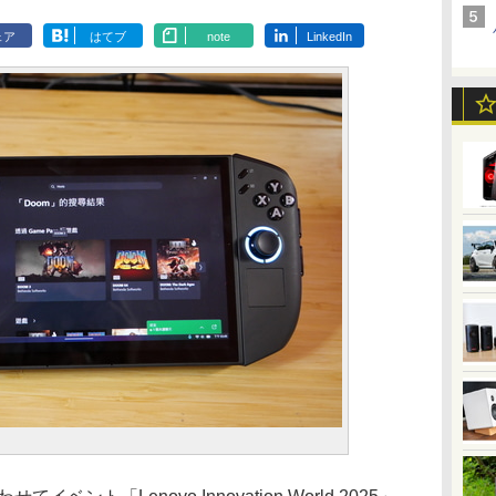
ェア
はてブ
note
LinkedIn