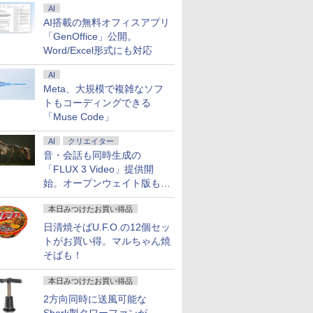
AI
AI搭載の無料オフィスアプリ
「GenOffice」公開。
Word/Excel形式にも対応
AI
Meta、大規模で複雑なソフ
トもコーディングできる
「Muse Code」
AI
クリエイター
音・会話も同時生成の
「FLUX 3 Video」提供開
始。オープンウェイト版も計
画
本日みつけたお買い得品
日清焼そばU.F.O.の12個セッ
トがお買い得。マルちゃん焼
そばも！
本日みつけたお買い得品
2方向同時に送風可能な