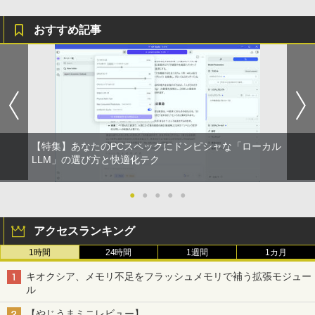
おすすめ記事
【特集】あなたのPCスペックにドンピシャな「ローカル
LLM」の選び方と快適化テク
●
●
●
●
●
アクセスランキング
1時間
24時間
1週間
1カ月
キオクシア、メモリ不足をフラッシュメモリで補う拡張モジュー
ル
【やじうまミニレビュー】