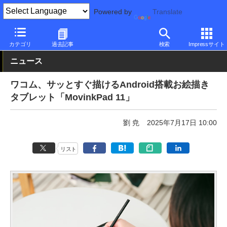
Powered by
Translate
PC Watch
パソコン/タブレット/スマートフォン
タブレット
An
カテゴリ
過去記事
検索
Impressサイト
ニュース
ワコム、サッとすぐ描けるAndroid搭載お絵描き
タブレット「MovinkPad 11」
劉 尭
2025年7月17日 10:00
リスト