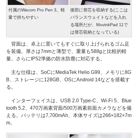
付属のWacom Pro Pen 3。軽
後部に替芯を収納する(ここは
量で持ちやすい
バランスウェイトなどを入れ
る場所だが、MovinkPad 11で
は替芯収納となっている)
背面は、卓上に置いてもすぐに取り上げられるゴム足
を装備。厚さは7mmと薄型で、重量も588gと比較的軽
量。さらにIP52準拠の防水防塵に対応する。
主な仕様は、SoCにMediaTek Helio G99、メモリに8G
B、ストレージに128GB、OSにAndroid 14などを搭載す
る。
インターフェイスは、USB 2.0 Type-C、Wi-Fi 5、Blue
tooth 5.2、470万画素背面/500万画素前面カメラなどを備
える。バッテリは7,700mAh、本体サイズは266×182×7m
m。