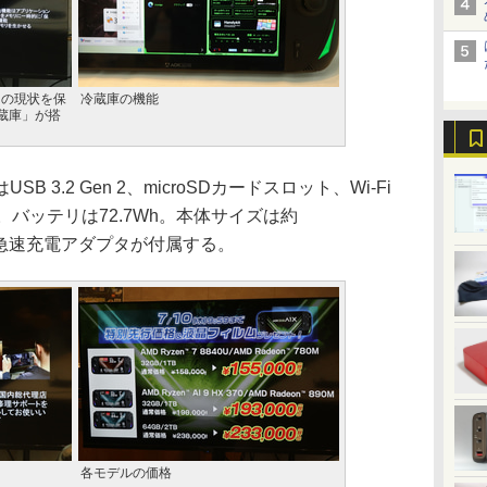
プリの現状を保
冷蔵庫の機能
蔵庫」が搭
3.2 Gen 2、microSDカードスロット、Wi-Fi
入出力。バッテリは72.7Wh。本体サイズは約
GaN急速充電アダプタが付属する。
各モデルの価格