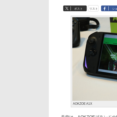
ポスト
リスト
シ
AOKZOE A1X