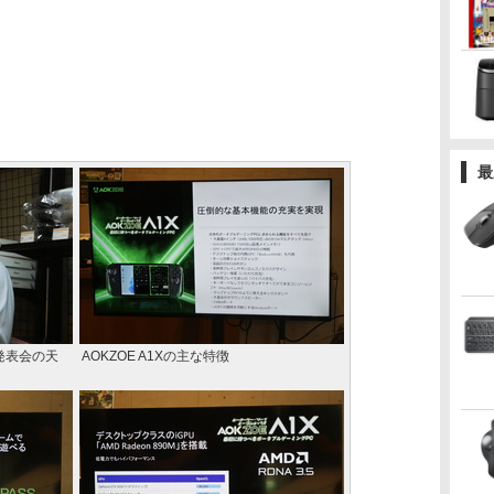
最
発表会の天
AOKZOE A1Xの主な特徴