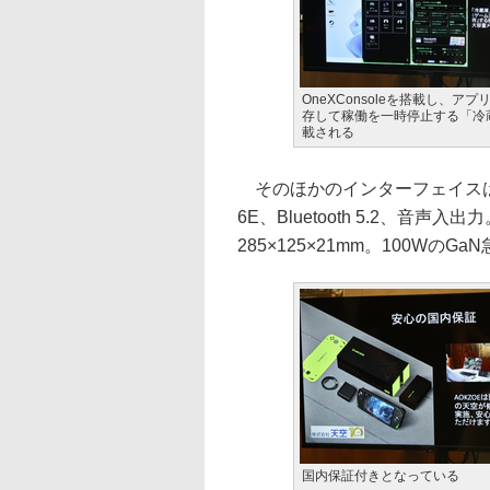
OneXConsoleを搭載し、ア
存して稼働を一時停止する「冷
載される
そのほかのインターフェイスはUSB 
6E、Bluetooth 5.2、音声
285×125×21mm。100Wの
国内保証付きとなっている