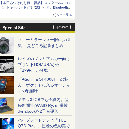
【本日みつけたお買い得品】ロジクールのコン
パクトキーボードが3,720円引き。Bluetoothで3
台接続対応
もっと見る
Special Site
ソニーミラーレス一眼の大特
集！ 見どころ記事まとめ
レイズのプレミアムカー向け
ブランドHOMURAから
「2×9R」が登場！
「A&ultima SP4000T」の魅
力！ポケットに入るオーディ
オの醍醐味
メモリ32GBでも予算内。産
経新聞社がAMD Ryzen搭載
dynabookを2千台導入
ハイグレードテレビ「TCL
Q7D Pro」。圧巻の色彩美で