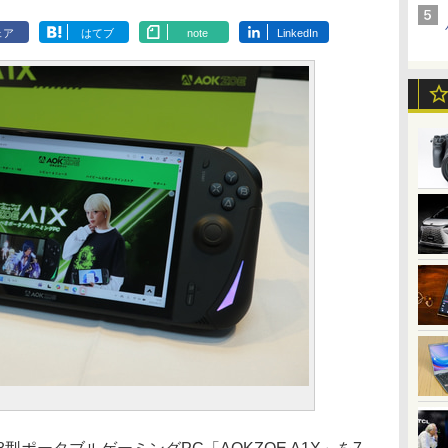
ェア
はてブ
note
LinkedIn