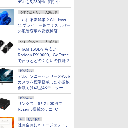
デルも5,280円に割引中
今すぐ読みたい！人気記事
ついに不満解消？Windows
11プレビュー版でタスクバー
の配置変更を徹底検証
今すぐ読みたい！人気記事
VRAM 16GBでも安い
Radeon RX 9000、GeForce
で言うとどのぐらいの性能？
ビジネス
デル、ソニーセンサーのWeb
カメラを標準搭載した小規模
会議向け43型4Kモニター
ビジネス
リンクス、6万2,800円で
Ryzen 5搭載のミニPC
AI
ビジネス
社員全員にAIエージェント、