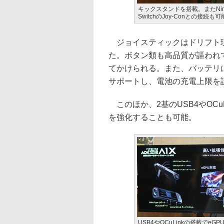
キックスタンドを搭載。またNint
SwitchのJoy-Conとの接続も可
ジョイスティックはドリフト現
た。ボタン類も高品質が謳われ
てかけられる。また、バッテリ
サポートし、電池の充電上限を
このほか、2基のUSB4やOCu
を強化することも可能。
USB4やOCuLinkの搭載でeG