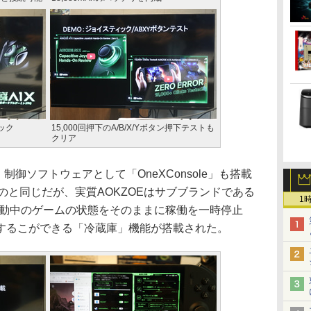
ック
15,000回押下のA/B/X/Yボタン押下テストも
クリア
me。制御ソフトウェアとして「OneXConsole」も搭載
のものと同じだが、実質AOKZOEはサブブランドである
1
起動中のゲームの状態をそのままに稼働を一時停止
するこができる「冷蔵庫」機能が搭載された。