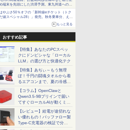
め端末を先頭にした渋滞予測。東九州道への迂
回は料金調整を実施
はやぶさ50％オフの「新幹線eチケット（トク
だ値スペシャル28）」発売。秋冬乗車分、えき
ねっと限定
もっと見る
おすすめ記事
【特集】あなたのPCスペッ
クにドンピシャな「ローカル
LLM」の選び方と快適化テク
【特集】あぢぃ～もう無理
ぽ！千円の闘魂タオルから着
るエアコンまで、夏の冷感グ
ッズ一挙紹介
【コラム】OpenClawと
Qwen3.5-9Bプリインで届い
てすぐローカルAIが動くミニ
PC「SER9 Pro」
【レビュー】給電が途切れな
い優れもの！バッファロー製
Type-C充電器の検証で分か
ったこと