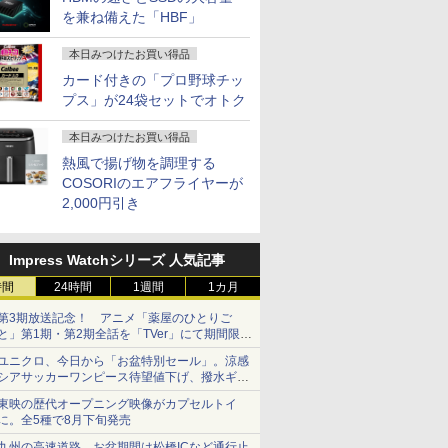
を兼ね備えた「HBF」
本日みつけたお買い得品
カード付きの「プロ野球チッ
プス」が24袋セットでオトク
本日みつけたお買い得品
熱風で揚げ物を調理する
COSORIのエアフライヤーが
2,000円引き
Impress Watchシリーズ 人気記事
時間
24時間
1週間
1カ月
第3期放送記念！ アニメ「薬屋のひとりご
と」第1期・第2期全話を「TVer」にて期間限定
で順次無料配信開始
ユニクロ、今日から「お盆特別セール」。涼感
シアサッカーワンピース待望値下げ、撥水ギア
ショーツは1990円に
東映の歴代オープニング映像がカプセルトイ
に。全5種で8月下旬発売
九州の高速道路、お盆期間は松橋ICなど通行止