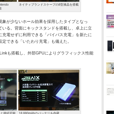
endo
ネイティブランドスケープの8型液晶を搭載
能
象が少ないホール効果を採用したタイプとなっ
ている。背面にキックスタンドを搭載し、卓上に立
に充電せずに利用できる「バイパス充電」を新たに
設定できる「いたわり充電」も備えた。
Linkも搭載し、外部GPUによりグラフィックス性能
PUと接続可能
18,880mAhのバッテリを内蔵