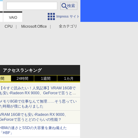
Impress サイト
全カテゴリ
CPU
Microsoft Office
アクセスランキング
時間
24時間
1週間
1カ月
【今すぐ読みたい！人気記事】VRAM 16GBで
も安いRadeon RX 9000、GeForceで言うとど
のぐらいの性能？ - PC Watch
メモリ8GBで仕事なんて無理……そう思ってい
た時期が僕にもありました
VRAM 16GBでも安いRadeon RX 9000、
GeForceで言うとどのぐらいの性能？
HBMの速さとSSDの大容量を兼ね備えた
「HBF」