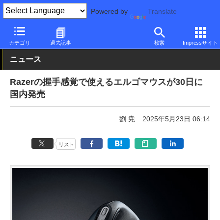
Powered by
Translate
PC Watch
半導体/周辺機器
マウス
無線
カテゴリ
過去記事
検索
Impressサイト
ニュース
Razerの握手感覚で使えるエルゴマウスが30日に
国内発売
劉 尭
2025年5月23日 06:14
リスト