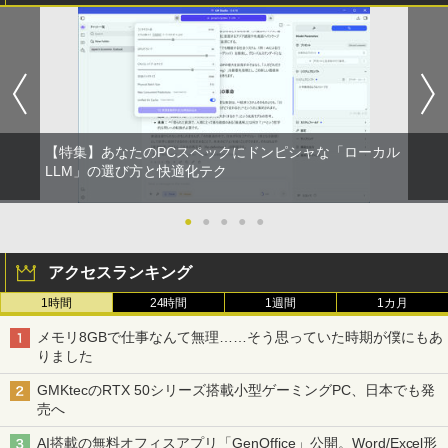
【特集】あなたのPCスペックにドンピシャな「ローカル
LLM」の選び方と快適化テク
●
●
●
●
●
アクセスランキング
1時間
24時間
1週間
1カ月
メモリ8GBで仕事なんて無理……そう思っていた時期が僕にもあ
りました
GMKtecのRTX 50シリーズ搭載小型ゲーミングPC、日本でも発
売へ
AI搭載の無料オフィスアプリ「GenOffice」公開。Word/Excel形