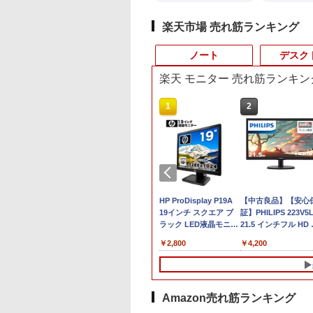
楽天市場 売れ筋ランキング
ノート
デスク
楽天 モニター 売れ筋ランキン
10
10
10
1
1
1
2
2
2
1位★マラソン限定
機能 ノートパソコ
限定クーポン付
美品 12.1インチ
【中古ゲーミングPC】
液晶モニター 23.8型
バッファロー HD-
【★最大100%ポイン
HP ProDisplay P19A
本日10倍！高性能第1
【中古】純正ATI
【中古良品】【安心
倍【クーポン利用で
中古 第七世代/八世
】OEM Key保証
Panasonic Let's note
構成が選択できる！
Dell ディスプレイ Pro
LE4U3-BB
ト】おまかせ 中古パソ
19インチ スクエア ブ
世代Core i7-10610U
Apple Radeon HD
証】PHILIPS 223V5
0,999円】モバイ
ore i5 アウトレッ
C【Intel i5
CF-SV1RD WUXGA フ
Ryzen7 Ryzen5 BTO
24 純正モニター VESA
USB3.2(Gen.1)対応外
コン Windows XP
ラック LED液晶モニタ
ートパソコン 中古
5770 1GB ビデオカ
21.5 インチフル HD
ター 15.6インチ
最大メモリ32GB 新
00H
ルHD対応/
新品ケース 新品SSD
対応 リフレッシュレー
付けHDD 4TB ブラッ
Celeron or Core2 メモ
ー 薄型 ノングレア 液
Dynabook G83 超軽
ド Mac Pro デスク
晶モニター HDMI V
999
,800
,800
￥36,990
￥85,980
￥13,999
￥21,250
￥9,980
￥2,800
￥27,600
￥15,007
￥4,200
イルディスプレイ
SD2TB 大画面15.6
B+512GB/1TB】
Windows11/ 卓越性能
新品クーラー使用
ト 100Hz HDMI
ク
リ 4GB HDD 250GB
晶ディスプレイ
約779g メモリ最大
プ 102C0160200
入力 角度調整可能
1920*1080 非光沢
晶 HDMI付き 中古
4.5GHz ミニPC
第11世代Core i5-
CPU・グラボ選択可能
DisplayPort VGA モニ
DVDドライブ搭載 リフ
1280x1024 SXGA TN
16GB 新品SSD1TB
クリーン IPS液晶
コン オフィス付き
dows11Pro 3画面
1145G7/ 8GB/ 爆速
GeForce GTX 1660
ター 液晶 液晶モニタ
レッシュPC デスクト
パネル VGA/VESA準拠
13.3インチ HDMI搭載
ル 薄型 軽量
rosoftOffice2024
2.5GbpsLAN
NVMe式256GB-SSD/
SUPER / Ti / RTX3050
ー 液晶ディスプレイ
ップ 中古 安心保証 初
【中古】
WEBカメラ5GWIFI
ype-C miniHDMI
indows11 中古ノ
i6 HDMI 省エネ 小
カメラ 無線Wi-Fi6/ リ
/ RTX3060Ti
フルHD IPS デル
期設定不要
Bluetooth内蔵 中古
Amazon売れ筋ランキング
ースタンド付き
パソコン 返品OK/
ソコン オフィス
カバリ/ Office付き
Windows11 店長おす
E2425HM 23.8インチ
ソコン