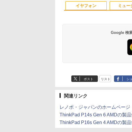
10
1
2
PS5/Switch/PC/Mac
保証
ミングpc Ryzen
Win11【中古ノートパ
すめ ハイコスパ 綺麗
パソコンモニター 新品
MicrosoftOffice2024
イヤフォン
ミュー
応 Ingnok yn02b
c minipc office
ソコン 中古パソコン
Zen3
可 Windows11 送料
 LPDDR5
中古PC】税込送料無料
料 持ち運び便利
0MT/s
あす楽対応 即日発送
Google
グダム BOXセット
【 限定生産・特典つき
【予約商品】嘘喰い コ
【3千円以上送料無
馬陽防衛戦・山陽攻
】YUZURU2027 羽生
ミック 全巻セット（全
日本の歴史 角川まん
 （ヤングジャンプ
結弦カレンダー壁掛け
49巻セット・完結）迫
学習シリーズ 16巻+
ックス） [ 原 泰久
版 [ 能登 直 ]
稔雄 「透明カバー付」
巻5冊定番セット 21
295
￥5,170
￥23,080
￥23,760
セット／山本博文
Anker Soundcore
BRUCE WAYNE feat.
by Amazon 天然水
薬屋のひとりごと 17
Anker Soundcore
BRUCE WAYNE feat
【Amazon.co.jp限
異世界居酒屋「の
P40i オフホワイト
Flo Milli, ATL Jacob
ラベルレス 500ml
巻 (デジタル版ビッグ
P31i ブラック
Flo Milli, ATL Jacob
定】 い・ろ・は・す
ぶ」(22) (角川コミッ
[Explicit]
×24本 富士山の天然
ガンガンコミックス)
[Explicit]
2L PET ラベルレス
クス・エース)
￥7,990
￥5,990
ポスト
リスト
シ
水 バナジウム含有 水
×8本
￥250
￥1,380
￥770
￥250
￥1,112
￥832
ミネラルウォーター
ペットボトル 静岡県
産 500ミリリットル
関連リンク
(Smart Basic)
レノボ・ジャパンのホームページ
ThinkPad P14s Gen 6 AMDの
ThinkPad P16s Gen 4 AMDの