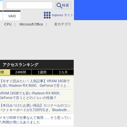
Impress サイト
全カテゴリ
CPU
Microsoft Office
アクセスランキング
時間
24時間
1週間
1カ月
【今すぐ読みたい！人気記事】VRAM 16GBで
も安いRadeon RX 9000、GeForceで言うとど
のぐらいの性能？ - PC Watch
VRAM 16GBでも安いRadeon RX 9000、
GeForceで言うとどのぐらいの性能？
【本日みつけたお買い得品】ロジクールのコン
パクトキーボードが3,720円引き。Bluetoothで3
台接続対応
メモリ8GBで仕事なんて無理……そう思ってい
た時期が僕にもありました