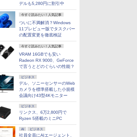
デルも5,280円に割引中
今すぐ読みたい！人気記事
ついに不満解消？Windows
11プレビュー版でタスクバー
の配置変更を徹底検証
今すぐ読みたい！人気記事
VRAM 16GBでも安い
Radeon RX 9000、GeForce
で言うとどのぐらいの性能？
ビジネス
デル、ソニーセンサーのWeb
カメラを標準搭載した小規模
会議向け43型4Kモニター
ビジネス
リンクス、6万2,800円で
Ryzen 5搭載のミニPC
AI
ビジネス
社員全員にAIエージェント、