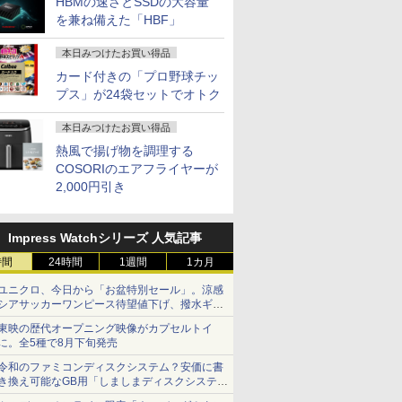
HBMの速さとSSDの大容量
を兼ね備えた「HBF」
本日みつけたお買い得品
カード付きの「プロ野球チッ
プス」が24袋セットでオトク
本日みつけたお買い得品
7
7
7
8
8
8
9
9
9
10
10
10
熱風で揚げ物を調理する
COSORIのエアフライヤーが
2,000円引き
Impress Watchシリーズ 人気記事
ーポン＆
nkCenter
コスパ抜
液晶ディスプレイ 23イ
FUJITSU 富士通
超得2,000円OFF&P2
モニター 21.5インチ 黒
【大特価】中古
送料無料 2019年モデ
楽天1位★マラソン限定
充実機能 ノートパソコ
▼【限定クーポン付
美品 12.
【中古ゲー
液晶モニター
時間
24時間
1週間
1カ月
古 パソコ
l【第10世代
モニター
ンチ ディスプレイ フ
LIFEBOOK U9310X/D
倍｜楽天1位｜最大180
白 100Hz ゲーミングモ
Panasonic Let's note
ル DELL OPTIPLEX
P2倍【クーポン利用で
ン 中古 第七世代/八世
き！】OEM Key保証
Panasonic
構成が選択
Dell ディ
トパソコン
00/メモリ
フルHD
ィリップス 液晶モニタ
第10世代 Core i5 メモ
日保証｜Core i5 第8世
ニター【1ms応答
CF-LV1 CF-
3080 Micro 単体 超小
実質10,999円】モバイ
代Core i5 アウトレッ
ミニPC【Intel i5
CF-SV1R
Ryzen7 R
24 純正モ
ユニクロ、今日から「お盆特別セール」。涼感
シアサッカーワンピース待望値下げ、撥水ギア
テンキー
GB(M.2NVMe)+HDD500GB/Win11Pro-
非光沢IPS
ー パソコンモニター
リ8GB SSD256GB
代｜富士通 中古デスク
2mmベゼルレス】pc
LV1UDLAS Core i5
型デスク Windows11
ルモニター 15.6インチ
ト 最大メモリ32GB 新
12500H
ルHD対応/
新品ケース
対応 リフ
￥11,480
￥33,000
￥29,800
￥12,399
￥34,800
￥37,800
￥13,999
￥17,800
￥85,800
￥36,990
￥85,980
￥13,999
ショーツは1990円に
 在宅ワー
-RW】中古、
-C対応
ゲーミングモニター
13.3型 13.3インチ Wi-
トップパソコン
モニター 1920*1080
1145G7 第11世代CPU
64bit HDMI Core i5
モバイルディスプレイ
品SSD2TB 大画面15.6
24GB+512GB/1TB】
Windows
新品クーラ
ト 100Hz 
東映の歴代オープニング映像がカプセルトイ
実 日本人
沖縄、離島
薄型軽量 約
PCモニター 23.8
Fi6 LTE SIMフリー
Windows11 office付
FHD パソコン モニタ
メモリ16GB
10500T メモリー16GB
FHD 1920*1080 非光沢
型液晶 HDMI付き 中古
最大4.5GHz ミニPC
第11世代Cor
CPU・グ
DisplayP
に。全5種で8月下旬発売
ows11
対応 モニ
1920×1080 HDMI D-
Webカメラ Bluetooth
き｜メモリ8GB
ー VA非光沢 4000:1
SSD256GB 14インチ
高速SSD500GB 中古
A+スクリーン IPS液晶
パソコン オフィス付き
Windows11Pro 3画面
1145G7/ 
GeForce 
ター 液晶
aPro
 サブデ
Sub ブラック スピー
タッチパネル
SSD256GB
HDMI 角度調整 VESA
フルHD Windows11
デスクトップパソコン
パネル 薄型 軽量
MicrosoftOffice2024
出力 2.5GbpsLAN
NVMe式25
SUPER / T
ー 液晶デ
令和のファミコンディスクシステム？安価に書
i5 8GB
テレワーク
カー：なし
Windows11 WPS
HDD500GB｜ デスク
Freesync スピーカー
Home 1年保証 Bラン
中古 パソコン【30日保
USBType-C miniHDMI
可 Windows11 中古ノ
WiFi6 HDMI 省エネ 小
カメラ 無線W
/ RTX3060
フルHD IP
き換え可能なGB用「しましまディスクシステ
ム」
中古パソコ
RFECT
24E2N2100/11
Office付き オフィス 中
トップ Microsoft
内蔵 kksmart 最強配送
ク ノートパソコン
証】180683
カバースタンド付き
ートパソコン 返品OK/
型パソコン オフィス
カバリ/ Of
Windows
E2425HM