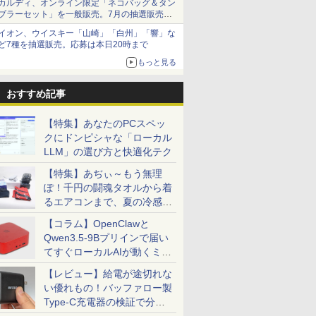
カルディ、オンライン限定「ネコバッグ＆タン
7
8
9
10
ソコン
古パソコン ノートパソ
office 第8世代｜セッ
HG-215
【CA】 レッツノート
PS4/PS5/Switch/PC/Mac
長期保証
ゲーミングpc Ryzen
Win11【
すめ ハイ
パソコンモ
ブラーセット」を一般販売。7月の抽選販売の
コン ノートPC タブレ
ト購入可能｜デスクト
ノートpc 中古ノートパ
など対応 Ingnok yn02b
みにpc minipc office
ソコン 中
Zen3
当選無効分
ット 90日保証【中古】
ップ 中古｜中古PC｜
ソコン 中古PC win11
静音 LPDDR5
中古PC】
イオン、ウイスキー「山崎」「白州」「響」な
中古デスクトップ
14インチノートパソコ
5500MT/s
あす楽対応
ど7種を抽選販売。応募は本日20時まで
ン中古
もっと見る
おすすめ記事
ICE 全巻
卓上 羽生結弦（2027年
女の園の星 5 特装版
キングダム BOXセット
【 限定生
巻) （少年
1月始まりカレンダー）
（FCswing） [ 和山や
2 馬陽防衛戦・山陽攻
】YUZURU
【特集】あなたのPCスペッ
コミック
ま ]
略戦 （ヤングジャンプ
結弦カレン
￥3,410
クにドンピシャな「ローカル
孝雄 ]
コミックス） [ 原 泰久
版 [ 能登 直
￥2,178
￥9,295
￥5,170
]
LLM」の選び方と快適化テク
【特集】あぢぃ～もう無理
ぽ！千円の闘魂タオルから着
るエアコンまで、夏の冷感グ
ッズ一挙紹介
【コラム】OpenClawと
Qwen3.5-9Bプリインで届い
てすぐローカルAIが動くミニ
PC「SER9 Pro」
【レビュー】給電が途切れな
い優れもの！バッファロー製
Type-C充電器の検証で分か