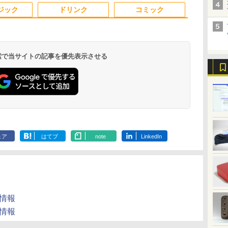
3
4
5
6
ビ 中古 ノートパソコ
【中古】
在宅ワーク テンキー
古ノートパソコン
ン ノートパ
ジック
ドリンク
コミック
無
ン 送料込
Wi-Fi Bluetooth HDMI
Windows11 Win11正式
日本語キーボード 安い
対応
 検索で当サイトの記事を優先表示させる
料】
角川まんが学習シリー
ダービースタリオン
ハリー・ポッターシリ
ANGEL VO
が
ズ 日本の歴史 全16
2 最速ガイドブック
ーズ全巻セット（全7
セット(1-40
別
巻+別巻5冊定番セット
（カドカワゲームムッ
巻・計11冊） [ J．K．
チャンピオン
巻
[ 山本 博文 ]
ク） [ KADOKAWA
ローリング ]
ス） [ 古谷野
￥23,760
￥2,420
￥27,830
￥35,200
Game Linkage ]
.
Anker Soundcore
On My Road
by Amazon 天然水
ONE PIECE モノクロ
【2026年アップグレ
On My Road
by Amazon 炭酸水
HUNTER×HUNTER
Xiaomi シャオミ
BUGS LIFE
コカ・コーラ やかんの
スーパーの裏でヤニ吸
Liberty 5 ミッドナイ
(Stadium ver.)
ラベルレス 2L×9本
版 115 (ジャンプコミ
ード版】AOKIMI ワ
(Stadium ver.)
ラベルレス 500ml
モノクロ版 39 (ジャ
REDMI Buds 8 Lite ワ
麦茶 from 爽健美茶 ラ
うふたり 9巻 (デジタル
￥250
トブラック
ックスDIGITAL)
イヤレスイヤホン
×24本 強炭酸水 ペッ
ンプコミックス
イヤレスイヤホン
ベルレス
版ビッグガンガンコミ
￥250
￥1,117
￥250
ェア
はてブ
note
LinkedIn
bluetooth イヤホン
トボトル 500ミリリ
DIGITAL)
Bluetooth 5.4 ノイズ
650mlPET×24本
ックス)
￥14,990
￥594
￥1,964
￥1,625
￥572
￥3,480
￥2,009
￥810
V12 小型軽量 ブルー
ットル (Smart
キャンセリング ANC
トゥースHi-Fi 最大
Basic)
36時間再生
36時間再生 ぶるーと
ゅーす コードレス
ENCノイズキャンセ
リング 自動ペアリン
製品情報
グ Type-C充電 マイ
ク付き 防水 タッチ式
製品情報
音量調整 スポーツ/通
勤/通学/WEB会議(ホ