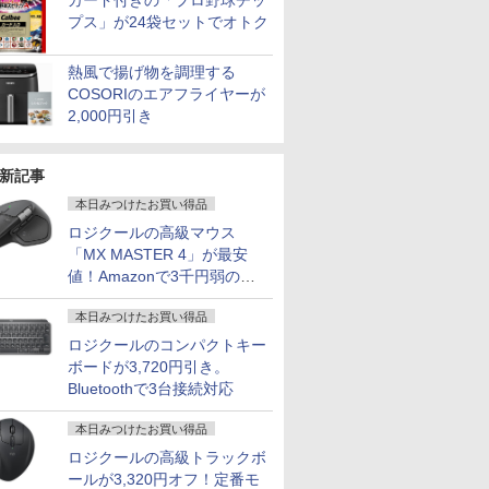
カード付きの「プロ野球チッ
プス」が24袋セットでオトク
熱風で揚げ物を調理する
COSORIのエアフライヤーが
2,000円引き
新記事
本日みつけたお買い得品
ロジクールの高級マウス
「MX MASTER 4」が最安
値！Amazonで3千円弱の割
引
本日みつけたお買い得品
ロジクールのコンパクトキー
ボードが3,720円引き。
Bluetoothで3台接続対応
本日みつけたお買い得品
ロジクールの高級トラックボ
ールが3,320円オフ！定番モ