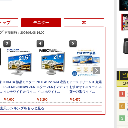
トップ
モニター
本
グ
更新日時：2026/08/08 16:00
3
3
3
4
4
4
5
5
5
6
6
6
0
保
NEC LAVIE ラビィ 整
Windows11 中古パソ
IODATA 液晶モニター
＼11日まで限定価格／
【中古】Dospara◆デ
NEC AS223WM 液晶モ
【★最大100%ポイン
hp Z420 Workstation
アースドリームス 厳選
【週末限定ク
LENOVO Thi
【選べる2色 
1
ノ
L
備済 NS150N / 100N
コン EPSON エプソン
LCD-MF224EDW 21.5
【楽天1位】ノートパ
スクトップPC/Core
ニター 21.5インチワイ
ト】【Office 2024 H&B
Xeon E5-1660 3.3GHz
おまかせモニター 21.5
P5倍！】 中
M90s Smal
群】モバイル
ー
 液
CPU 高速 SSD 第8世代
Endeavor ST20E
インチワイド ホワイト
ソコン 新品 福袋 6点セ
i5/16GB/2019年/HB//
ド 白 ホワイト
付き】Panasonic Let's
16GB
型〜27型ワイド
ン 中古 ノー
Core i5-105
15.6インチ 
量
トッ
GA
白 Windows11 対応 国
Celeron N3160 メモリ
LCD LEDバックライト
ット Intel Pentium
【パソコン】
1920×1080 （フル
note CF-SV/第10世代
128GB(SSD)+500GB(HDD)
【HDMI対応 / FULL
Office付き 
8GB/SSD256
100%sRGB 
￥29,999
￥17,600
￥4,600
￥30,800
￥22,660
￥5,200
￥30,800
￥24,000
￥6,470
￥34,999
￥33,500
￥8,999
内メーカー 薄型メモリ
8GB HDD500GB 18.5
フルHD（1920x1080）
GOLD 6500Y メモリ
HD）TN 白色LEDバッ
Core i5/メモリ:8GB
Quadro K600 DVD+-
HD解像度】 大手メー
DVD 初心者
64bit/DVD
パネル Type
8GB WEBカメラ テン
インチ ディスプレイ
16:9 ADSカラーパネル
12GB SSD256GB
クライト ミニ D-sub
16GB/M.2
RW Windows7 Pro
カー液晶 (Dell/HP/NEC
ク サポート充
送料無料 ※
miniHDMI 
楽天ランキングをもっと見る
キー DVD書込 OFFICE
マウス キーボード
非光沢 ノングレア
Windows11 WPS
VGA HDMI ディスプレ
SSD:256GB/512GB/1TB/12.1
64bit 難有 【中古】
等) テレワーク デュア
サポート Wind
を除く
650g VESA
付き ブルートゥース
WPS Office付き オフ
HDMI VGA DVI VESA
Office付き 初期設定済
イ PS4 switch 対応 ス
型/WUXGA/WEBカメ
【20260325】
ルモニター Switch
Pro NEC Vers
ター 持ち運び
パ
設定済み 無線LAN 大
ィス デスクトップ 90
準拠 ディスプレイ PS4
み 15.6インチ フルHD
イッチ 【中古】
ラ/HDMI/Wi-
PS4 PS5対応 【整備済
VKM16 Core 
ィスプレイ 
画面 15.6 ノートPC ラ
日保証 【中古】
switch 対応 スイッチ
ノートPC 初心者 学生
Fi/Bluetooth/中古PC 中
み中古品】
15.6インチ 
在宅勤務 UPE