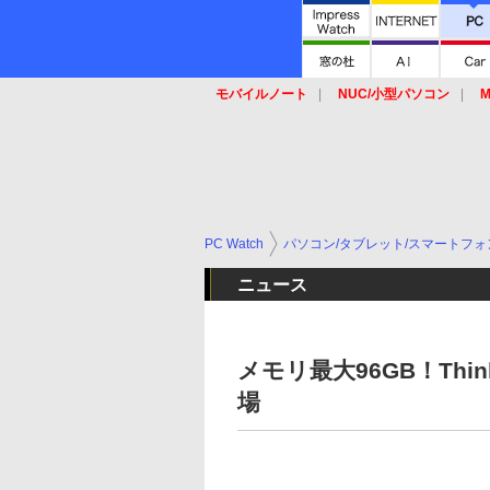
モバイルノート
NUC/小型パソコン
M
SSD
キーボード
マウス
PC Watch
パソコン/タブレット/スマートフォ
ニュース
メモリ最大96GB！Think
場