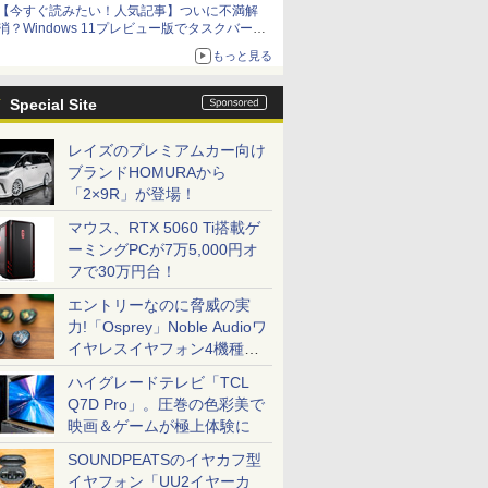
【今すぐ読みたい！人気記事】ついに不満解
消？Windows 11プレビュー版でタスクバーの
配置変更を徹底検証 - PC Watch
もっと見る
Special Site
レイズのプレミアムカー向け
ブランドHOMURAから
「2×9R」が登場！
マウス、RTX 5060 Ti搭載ゲ
ーミングPCが7万5,000円オ
フで30万円台！
エントリーなのに脅威の実
力!「Osprey」Noble Audioワ
イヤレスイヤフォン4機種を
一気に聴く
ハイグレードテレビ「TCL
Q7D Pro」。圧巻の色彩美で
映画＆ゲームが極上体験に
SOUNDPEATSのイヤカフ型
イヤフォン「UU2イヤーカ