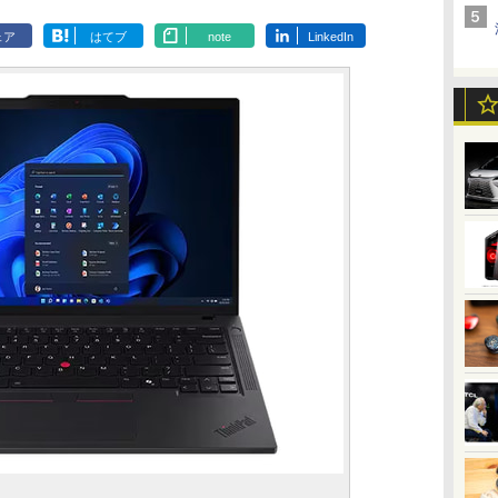
ェア
はてブ
note
LinkedIn