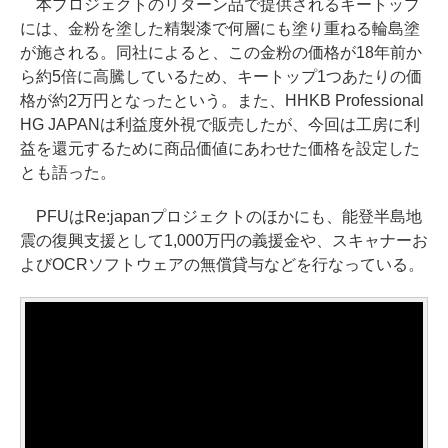
本プロジェクトのリターン品で提供されるキートップ
には、金粉を塗した精製漆で何層にも塗り重ねる輪島塗
が施される。同社によると、この金粉の価格が18年前か
ら約5倍に高騰しているため、キートップ1つあたりの価
格が約2万円となったという。また、HHKB Professional
HG JAPANは利益度外視で販売したが、今回は工房に利
益を還元するために商品価値にあわせた価格を設定した
とも語った。
PFUはRe:japanプロジェクトのほかにも、能登半島地
震の復興支援として1,000万円の義援金や、スキャナーお
よびOCRソフトウェアの無償貸与などを行なっている。