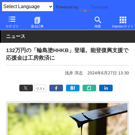
Powered by
Translate
PC Watch
半導体/周辺機器
キーボード
その他
カテゴリ
過去記事
検索
Impressサイト
ニュース
132万円の「輪島塗HHKB」登場。能登復興支援で
応援金は工房救済に
浅井 淳志
2024年6月27日 13:30
リスト