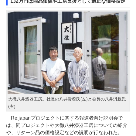
132万円は商品価値や工房支援として適正な価格設定
大徹八井漆器工房。社長の八井貴啓氏(左)と会長の八井汎親氏
(右)
Re:japanプロジェクトに関する報道者向け説明会で
は、同プロジェクトや大徹八井漆器工房についての紹介
や、リターン品の価格設定などの説明が行なわれた。