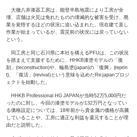
大徹八井漆器工房は、能登半島地震により工房が全
壊、店舗は火災は免れたものの壊滅的な被害を受け、廃
業を覚悟するほどの状況に追い込まれた。現在建て直し
作業が始まっているが、震災前の状況には戻っていない
という。
同工房と同じ石川県に本社を構えるPFUは、この状況
を踏まえて支援するために、HHKB漆塗モデルの「復
刻」(reconstruction)や、輪島塗(japan)の「復興」(reprin
t)、「復活」(revival)という意味を込めたRe:japanプロジ
ェクトを始動した。
HHKB Professional HG JAPANが当時52万5,000円だ
ったのに対し、今回の漆塗モデルが132万円となってい
る価格設定については、18年前から貴金属の価格が高騰
していることや、工房に適正な利益を還元することが理
由だと説明した。