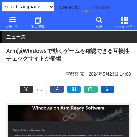
Powered by
Translate
PC Watch
ソフトウェア/アプリ
他ソフト/アプリ
その他
カテゴリ
過去記事
検索
Impressサイト
ニュース
Arm版Windowsで動くゲームを確認できる互換性
チェックサイトが登場
宇都宮 充
2024年5月23日 14:08
リスト