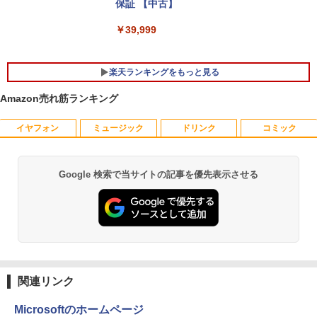
保証 【中古】
￥39,999
楽天ランキングをもっと見る
Amazon売れ筋ランキング
イヤフォン
ミュージック
ドリンク
コミック
【今だけ】全品ポイント10倍 お買い物マ
【送料無料】TF: 富士通 23.8型液晶ディ
【送料無料】日経エンタテインメント9月
1
1
1
ラソン★8/4～8/11★中古パソコン デス
スプレイ DY24-9T / B24-9 TS/ FullHD
号特別表紙版 2026年9月号 【日経エンタ
クトップPC hp ProDesk 600 G4 SFF C
1920x1080/ D-sub,DVI,Displayport フ
テインメント増刊】【雑誌】
ore i5 8500 メモリ8GB SSD128GB HDD
ルHD(1920×1080) 中古ディスプレイ 中
Google 検索で当サイトの記事を優先表示させる
Anker Soundcore P40i オフホワイト
BRUCE WAYNE feat. Flo Milli, ATL Jacob
【Amazon.co.jp限定】 い・ろ・は・す 2L P
薬屋のひとりごと 17巻 (デジタル版ビッグガ
500GB Windows11 Pro 64bit 無線LAN
古モニター /24型 ワイド 液晶モニター
￥980
[Explicit]
ET ラベルレス ×8本
ンガンコミックス)
内蔵【送料無料】【1年保証】
【3ケ月保証】
￥5,990
￥250
￥1,001
￥770
￥19,800
￥6,480
【中古】HUNTER×HUNTER ＜1−39巻
2
セット＞ / 冨樫義博（コミックセット）
Anker Soundcore P31i ブラック
BRUCE WAYNE feat. Flo Milli, ATL Jacob
by Amazon 天然水 ラベルレス 500ml ×24本
異世界居酒屋「のぶ」(22) (角川コミックス・
【期間限定P15倍+最大10%OFFクーポ
液晶モニター PCディスプレイ 23.8 24イ
￥16,798
2
2
[Explicit]
富士山の天然水 バナジウム含有 水 ミネラル
エース)
関連リンク
ン】 【3年保証】HP ELITEDESK 800 G
ンチ 144Hz 1ms IPS フルHD ノングレア
ウォーター ペットボトル 静岡県産 500ミリリ
￥4,990
6 DM SSD256GB メモリ16GB Core i3
非光沢 ブルーライトカット HDMI VGA
ットル (Smart Basic)
￥250
￥832
Windows 11 Pro 中古 アウトレット 返
スピーカー内蔵 ヘッドホン端子 VESA対
Microsoftのホームページ