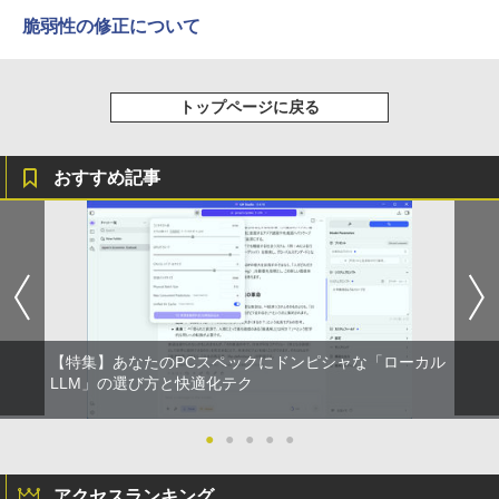
品 送料無料 中古デスクトップパソコン
応 テレワーク 在宅勤務 法人向け オフィ
￥1,380
中古パソコン デスクトップパソコン デス
ス TERRA 2441W
脆弱性の修正について
【楽天ブックス限定特典】ソロ酔い酒
3
クトップ PC ミニPC OFFICE付き
場 今日も寄り道ひとり飲み 3(ソロ酔い
Anker Soundcore Liberty 5 ミッドナイトブ
On My Road (Stadium ver.)
HUNTER×HUNTER モノクロ版 39 (ジャンプ
￥7,999
酒場オリジナルステッカー1枚) [ なかは
ラック
コミックスDIGITAL)
by Amazon 天然水ラベルレス 2L×9本
￥37,400
ら・ももた ]
￥250
トップページに戻る
￥14,990
￥572
￥1,117
￥1,430
中古 液晶モニター I-O DATA A241DW 2
3
中古パソコン | NEC | MRM28L-4 | Wind
3.8インチ フルHD ADSパネル 非光沢｜H
3
おすすめ記事
ows11 | デスクトップ | 一年保証 | 第8世
DMI・アナログRGB対応｜スピーカー内
代 | Core i5 8400 2.8(〜最大4.0)GHz | M
蔵｜PC・事務用ディスプレイ
【2026年アップグレード版】AOKIMI ワイヤ
On My Road (Stadium ver.)
スーパーの裏でヤニ吸うふたり 9巻 (デジタル
[新品]のだめカンタービレ 新装版 (1-13
4
EM:16GB | SSD:512GB(新品:NVMe) | D
レスイヤホン bluetooth イヤホン V12 小型
版ビッグガンガンコミックス)
by Amazon 炭酸水 ラベルレス 500ml ×24本
巻 全巻) 全巻セット
VDマルチ | Win11Pro64Bit
軽量 ブルートゥースHi-Fi 最大36時間再生 ぶ
強炭酸水 ペットボトル 500ミリリットル (Sm
￥8,800
￥250
るーとゅーす コードレス ENCノイズキャン
art Basic)
￥810
￥17,160
セリング 自動ペアリング Type-C充電 マイク
￥39,980
付き 防水 タッチ式音量調整 スポーツ/通勤/通
￥1,625
学/WEB会議(ホワイト)
【公式限定2年保証】モニター 21.5イン
4
チ フルhd 高画質 100Hz VA ノングレア
BUGS LIFE
ONE PIECE モノクロ版 115 (ジャンプコミッ
￥1,964
【今だけ】全品ポイント10倍 お買い物マ
非光沢 スピーカー内蔵 3年保証 ディスプ
【特集】あなたのPCスペックにドンピシャな「ローカル
クスDIGITAL)
STAGEnavi vol．114 （日工ムック） [
コカ・コーラ やかんの麦茶 from 爽健美茶 ラ
4
5
ラソン★8/4～8/11★中古パソコン デス
レイ パソコンモニター PCモニター フル
LLM」の選び方と快適化テク
産経新聞出版 ]
ベルレス 650mlPET×24本
￥250
クトップPC hp ProDesk 600 G4 SFF C
ハイビジョン 21インチ 液晶モニター ア
￥594
ore i5 8500 メモリ8GB / 16GB SSD128
イリスオーヤマ DT-JF * 安心延長保証対
Xiaomi シャオミ REDMI Buds 8 Lite ワイヤ
￥1,210
￥1,653
GB / 256GB / 512GB Windows11 Pro 6
象
●
●
●
●
●
レスイヤホン Bluetooth 5.4 ノイズキャンセ
4bit【送料無料】【1年保証】
リング ANC 36時間再生
￥9,999
アクセスランキング
￥22,800