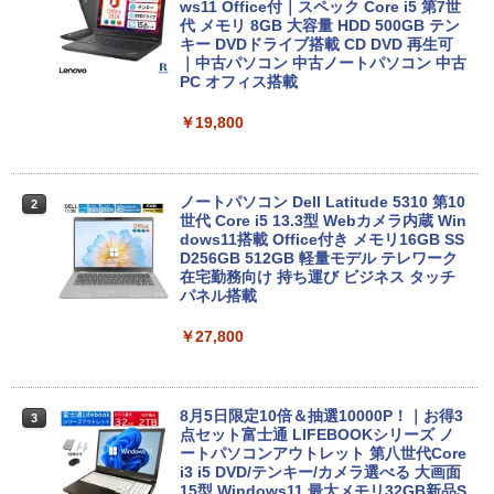
ws11 Office付｜スペック Core i5 第7世
代 メモリ 8GB 大容量 HDD 500GB テン
キー DVDドライブ搭載 CD DVD 再生可
｜中古パソコン 中古ノートパソコン 中古
PC オフィス搭載
￥19,800
ノートパソコン Dell Latitude 5310 第10
2
世代 Core i5 13.3型 Webカメラ内蔵 Win
dows11搭載 Office付き メモリ16GB SS
D256GB 512GB 軽量モデル テレワーク
在宅勤務向け 持ち運び ビジネス タッチ
パネル搭載
￥27,800
8月5日限定10倍＆抽選10000P！｜お得3
3
点セット富士通 LIFEBOOKシリーズ ノ
ートパソコンアウトレット 第八世代Core
i3 i5 DVD/テンキー/カメラ選べる 大画面
15型 Windows11 最大メモリ32GB新品S