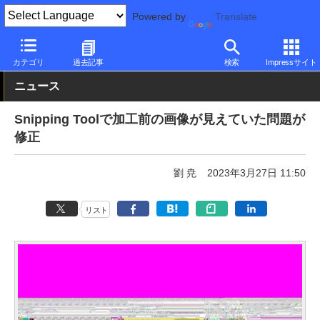
Powered by
Translate
PC Watch
ソフトウェア/アプリ
Windows
不具合
カテゴリ
過去記事
検索
Impressサイト
ニュース
Snipping Toolで加工前の画像が見えていた問題が
修正
劉 尭
2023年3月27日 11:50
リスト