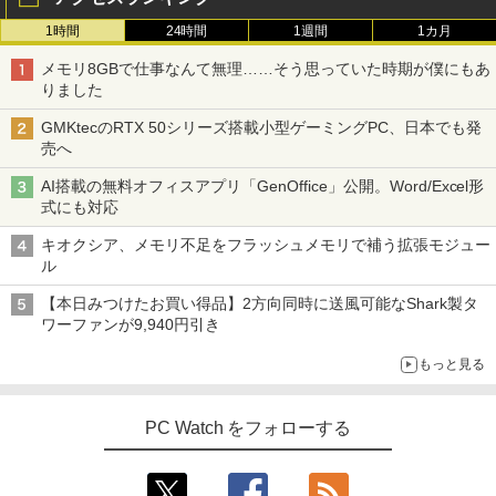
￥2,980
1時間
24時間
1週間
1カ月
【エントリーで最大全額ポイント還元｜
5
メモリ8GBで仕事なんて無理……そう思っていた時期が僕にもあ
マラソン限定15%割引＼最新Office2024
8/11まで】 ASUS｜エイスース PCモニ
5
りました
搭載／ デスクトップパソコン 新品 第13
ター Eye Care VA249HG [23.8型 /フルH
世代 Core i7 DVDドライブ内蔵 小型 省
D(1920×1080) /ワイド /120Hz]
GMKtecのRTX 50シリーズ搭載小型ゲーミングPC、日本でも発
スペース 8/16GB SSD 最大1TB Window
売へ
s11 Pro 初期設定済み デスクトップPC
￥13,800
ビジネス PC Wi-Fi6 Bluetooth 4K対応
AI搭載の無料オフィスアプリ「GenOffice」公開。Word/Excel形
法人 テレワーク すぐ使える
式にも対応
￥52,800
キオクシア、メモリ不足をフラッシュメモリで補う拡張モジュー
ル
【本日みつけたお買い得品】2方向同時に送風可能なShark製タ
ワーファンが9,940円引き
もっと見る
PC Watch をフォローする