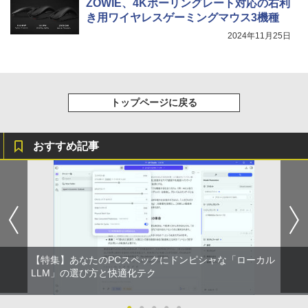
ZOWIE、4Kポーリングレート対応の右利
24 Office付き/ 2025年1月モデル
￥2,980
き用ワイヤレスゲーミングマウス3機種
【楽天1位！保護レザーケース付き】【タ
5
￥149,800
2024年11月25日
ッチ選択】 モバイルモニター 15.6インチ
ノングレア 非光沢 1080PフルHD コスパ
高画質 デュアルモニター サブモニター
ポータブルモニター ゲーミングモニター
【★20％クーポン】MINISFORUM UM8
リモートワーク IPS Tpye-C/mini HDMI
5
80 PlusミニPC AMD Ryzen 7 8845HS 1
pc ミニPC iPhone対応
トップページに戻る
6GB/32GB RAM 512GB/1TB SSD Wind
ows 11 Pro ゲーミングpc 2.5Gbps LA
￥9,999
N/Wi-Fi6E/BT5.2/HDMI2.1/USB4/DP1.4/
OCuLink 搭載コンパクトPC
おすすめ記事
￥131,999
【特集】あなたのPCスペックにドンピシャな「ローカル
LLM」の選び方と快適化テク
●
●
●
●
●