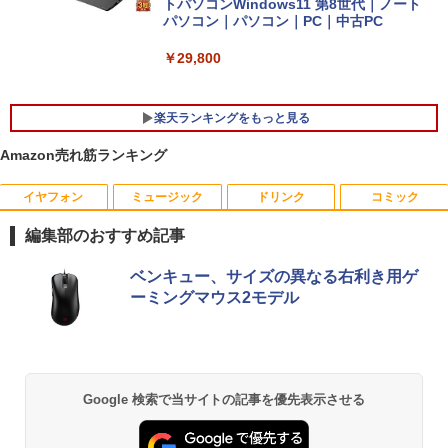
トパソコンWindows11 第8世代｜ノート
パソコン｜パソコン｜PC｜中古PC
￥29,800
楽天ランキングをもっと見る
Amazon売れ筋ランキング
イヤフォン
ミュージック
ドリンク
コミック
【★最大100%ポイント】超小型筐体 ミ
【送料無料】1.54インチ ST7789 解像度
【エントリーでポイント10倍】はじめて
1
1
1
ニパソコン HP ProDesk 800 G2 DM 第6
240x240 IPS LCDディスプレイ240x240
の世界名作えほん きいろいえほんのおう
編集部のおすすめ記事
世代 Corei5 メモリ:8GB 新品SSD:256G
LCDモジュール SPI ディスプレイ Ardui
ち 40巻セット
B HDD:500GB デュアルストレージ USB
no RasberryPiなど対応
Anker Soundcore P40i オフホワイト
BRUCE WAYNE feat. Flo Milli, ATL Jacob
【Amazon.co.jp限定】 い・ろ・は・す 2L P
薬屋のひとりごと 17巻 (デジタル版ビッグガ
3.0 Type-C DisplayPort VGA Wi-fi 無線
ベンキュー、サイズの異なる右利き用ゲ
￥26,400
[Explicit]
ET ラベルレス ×8本
ンガンコミックス)
LAN Windows10 Windows11 ミニデス
￥1,980
ーミングマウス2モデル
￥5,990
クトップ ミニPC
￥250
￥1,001
￥770
￥29,800
小学館版学習まんが 世界の歴史 新装版
2
＼レビュー投稿で保証延長／モバイルモ
全22巻セット （小学館 学習まんがシリ
2
ニター 15.6 ディスプレイ ポータブルモ
ーズ） [ 小学館 ]
Anker Soundcore P31i ブラック
BRUCE WAYNE feat. Flo Milli, ATL Jacob
by Amazon 天然水 ラベルレス 500ml ×24本
異世界居酒屋「のぶ」(22) (角川コミックス・
Google 検索で当サイトの記事を優先表示させる
ニター モニター モバイルディスプレイ h
[Explicit]
富士山の天然水 バナジウム含有 水 ミネラル
エース)
「楽天ランキング1位」 デスクトップパ
dmi タイプC デュアルディスプレイ スタ
￥26,620
2
ウォーター ペットボトル 静岡県産 500ミリリ
￥4,990
ソコン Windows11 Office付き パソコン
ンド ゲーム 液晶 薄型 軽量
ットル (Smart Basic)