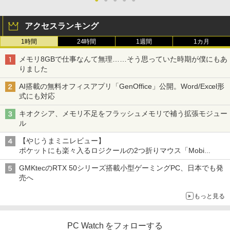
アクセスランキング
1時間
24時間
1週間
1カ月
メモリ8GBで仕事なんて無理……そう思っていた時期が僕にもあ
りました
AI搭載の無料オフィスアプリ「GenOffice」公開。Word/Excel形
式にも対応
キオクシア、メモリ不足をフラッシュメモリで補う拡張モジュー
ル
【やじうまミニレビュー】
ポケットにも楽々入るロジクールの2つ折りマウス「Mobi
Fold」。その気になるギミックとは？
GMKtecのRTX 50シリーズ搭載小型ゲーミングPC、日本でも発
売へ
もっと見る
PC Watch をフォローする