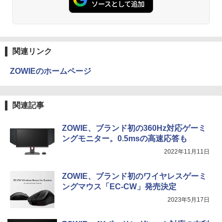
￥250
￥832
新品｜インテル 第14世代 Core i5-4590 i
5 i7-14700F｜ SSD 256GB～2TB｜メモ
￥19,800
￥1,380
リ 8～64GB DDR4/5｜ デスクトップPC
モデルプレスカウントダウンマガジン vo
3
2年保証 激安 高性能 ゲーム 本体のみ PC
l.13
高スペッ 初期設定済み
Anker Soundcore Liberty 5 ミッドナイトブ
On My Road (Stadium ver.)
HUNTER×HUNTER モノクロ版 39 (ジャンプ
ラック
コミックスDIGITAL)
by Amazon 天然水ラベルレス 2L×9本
PHILIPS 241V8 LED液晶モニター 23.8
￥1,500
3
関連リンク
￥45,700
￥250
インチワイド ブラック 1920×1080 （フ
￥14,990
￥572
￥1,117
ルHD）16:9 IPSパネル 非光沢 ノングレ
ZOWIEのホームページ
ア 液晶ディスプレイ HDMI VGA VESA準
拠 PS4 switch 対応 スイッチ 【中古】
超得10％OFF｜ミドルクラス 快適｜AM
3
[新品][全巻収納ダンボール本棚付]◆特典
4
D Ryzen5 3500 GeForce GTX1660sup
【2026年アップグレード版】AOKIMI ワイヤ
On My Road (Stadium ver.)
スーパーの裏でヤニ吸うふたり 9巻 (デジタル
￥6,500
あり◆魔入りました!入間くん (1-49巻 最
関連記事
er｜中古 ゲーミングpc セット｜デスク
レスイヤホン bluetooth イヤホン V12 小型
版ビッグガンガンコミックス)
by Amazon 炭酸水 ラベルレス 500ml ×24本
新刊)[オリジナル缶バッジ付] 全巻セット
トップパソコン Windows11｜グラボ 16
軽量 ブルートゥースHi-Fi 最大36時間再生 ぶ
強炭酸水 ペットボトル 500ミリリットル (Sm
￥250
60super SSD｜PC フォートナイト マイ
るーとゅーす コードレス ENCノイズキャン
art Basic)
￥810
￥30,906
ZOWIE、ブランド初の360Hz対応ゲーミ
ンクラフト fortnite apex ロブロックス
セリング 自動ペアリング Type-C充電 マイク
モバイルモニター 15.6インチ InnoView
4
ングモニター。0.5msの高速応答も
プレイ可能｜プレゼントに最適！
付き 防水 タッチ式音量調整 スポーツ/通勤/通
￥1,625
モバイルディスプレイ 自立型 1920*1080
学/WEB会議(ホワイト)
2022年11月11日
FHD ポータブルモニター IPS液晶パネル
￥110,000
薄型 軽量 持ち運び 壁掛けに対応 Switc
BUGS LIFE
ONE PIECE モノクロ版 115 (ジャンプコミッ
スター・ウォーズ／マンダロリアン公式
5
￥1,964
h/PS3/PS4/PS5/Xbox One/PC/スマホ/U
クスDIGITAL)
コカ・コーラ やかんの麦茶 from 爽健美茶 ラ
ビジュアルガイド [ パブロ・ヒダルゴ ]
ZOWIE、ブランド初のワイヤレスゲーミ
SBType-C/標準HDMI対応【選べる種
ベルレス 650mlPET×24本
￥250
類】タッチ/ケース付き/4Kタイプ
ングマウス「EC-CW」発売決定
￥594
￥6,600
【展示品・代引不可】 富士通 FUJITSU
Xiaomi シャオミ REDMI Buds 8 Lite ワイヤ
4
￥1,653
2023年5月17日
デスクトップPC FMV Desktop Fシリー
レスイヤホン Bluetooth 5.4 ノイズキャンセ
￥8,980
ズ F55-K1 23.8型/ Core i5-1235U/ メモ
リング ANC 36時間再生
リ 16GB/ SSD 512GB/ Windows 11/ 20