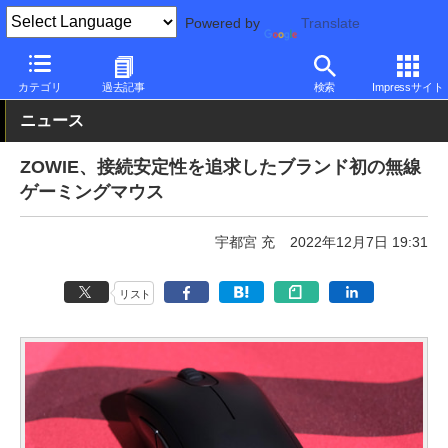
Powered by
Translate
PC Watch
半導体/周辺機器
マウス
ゲーミング
カテゴリ
過去記事
検索
Impressサイト
ニュース
ZOWIE、接続安定性を追求したブランド初の無線
ゲーミングマウス
宇都宮 充
2022年12月7日 19:31
リスト