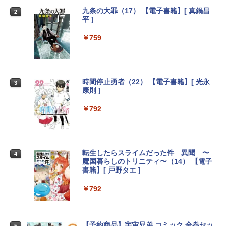
￥8,460
九条の大罪（17） 【電子書籍】[ 真鍋昌
2
￥9,999
￥9,999
平 ]
￥759
モバイルモニター 15.6インチ InnoView
2
【★最大100%ポイント】おまかせ 中古
デスクトップパソコンDELL HP NEC 第
モバイルディスプレイ 自立型 1920*1080
2
2
パソコン Windows XP 快適 Corei3 新品
8〜10世代CoreI3I5選べる 21インチモニ
FHD ポータブルモニター IPS液晶パネル
バッテリー搭載 高速SSD128GB メモリ4
ター付き アウトレット 新品SSD最大1TB
薄型 軽量 持ち運び 壁掛けに対応 Switc
G 15.6インチ DVDドライブ 無線LAN 中
メモリ32GB Windows11 office付き Mic
h/PS3/PS4/PS5/Xbox One/PC/スマホ/U
時間停止勇者（22） 【電子書籍】[ 光永
3
古PC ノートパソコン 安心保証
rosoftOffice2024選択可中古デスクトッ
SBType-C/標準HDMI対応【選べる種
康則 ]
プパソコン DVD/WIFI/Bluetooth Displa
類】タッチ/ケース付き/4Kタイプ
yPort
￥17,800
￥792
￥8,980
￥29,800
HP ProBook 450 G3 15.6インチ Core i5
3
メモリ16GB SSD 256GB Office付き We
★PHILIPS / フィリップス 16:9 フルHD
転生したらスライムだった件 異聞 〜
3
4
bカメラ WiFi テンキー Windows11 中古
【期間限定P15倍+最大10%OFFクーポ
VA ディスプレイ 液晶モニター 221S9A/1
魔国暮らしのトリニティ〜（14） 【電子
3
ノートパソコン
ン】 【3年保証】HP ELITEDESK 800 G
1 [21.5インチ ブラック]【PCモニター・
書籍】[ 戸野タエ ]
6 DM SSD256GB メモリ16GB Core i3
液晶ディスプレイ】【送料無料】
Windows 11 Pro 中古 アウトレット 返
￥24,800
￥792
品 送料無料 中古デスクトップパソコン
￥10,120
中古パソコン デスクトップパソコン デス
クトップ PC ミニPC OFFICE付き
【マラソン限定価格】中古 HP 470 G7 C
【予約商品】宇宙兄弟 コミック 全巻セッ
4