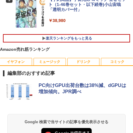
5
￥39,600
ore i5 10210U 第10世代 メモリ8GB SS
【楽天1位常連・超800冠獲得】黒/白 モ
ト（1-46巻セット・以下続巻)小山宙哉
4
D256GB+HDD1TB 17インチ フルHD Wi
ニター 21.5 / 23.8 / 24.5 / 27型 240Hz/2
「透明カバー付」
ndows11 Pro 無線LAN Wi-Fi WEBカメ
00Hz /180Hz/165Hz/100Hz ゲーミングモ
ラ DVDドライブ テンキー 有線LAN 9WY
ニター 1ms応答 pcモニター パソコン モ
￥38,980
16PA#ABJ 1年保証 レビュー特典:WPS
未使用品 パソコン デスクトップ NEC M
ニター 非光沢 スピーカー内蔵 HDR/Free
4
Office Bランク ノートパソコン
ate MKE32/A-6 Windows10 Pro Celero
sync/VESA cocopar HG-238
n G4930 メモリ 8GB SSD 256GB DVD-
楽天ランキングをもっと見る
ROM 本体 / 3ヶ月保証 パソコン PC デス
￥24,800
￥11,999
クトップパソコン (6952)
Amazon売れ筋ランキング
￥47,880
超得2,000円OFF&P2倍｜高画質フルHD
ゲーミングモニター 24.5インチ FHD 24
イヤフォン
ミュージック
ドリンク
コミック
5
5
｜Microsoft Office搭載｜最大180日保証
0Hz 1ms Fast IPSパネル HDMI2.0×1 DP
｜Core i5 第8世代｜メモリ8GB SSD256
1.4×1 Adaptive Sync対応 フリッカーフ
編集部のおすすめ記事
GB｜中古ノートパソコン Windows11 o
【全商品10%OFF+P5倍】【マウス＋キ
リー ブルーライトカット モニター ディ
5
ffice付き｜中古ノートパソコン｜ノート
ーボード付属】Dell OptiPlex 3060 SFF
スプレイ MAXZEN MGM25IC04-F240
Anker Soundcore P40i オフホワイト
BRUCE WAYNE feat. Flo Milli, ATL Jacob
【Amazon.co.jp限定】 い・ろ・は・す 2L P
薬屋のひとりごと 17巻 (デジタル版ビッグガ
PC向けGPU出荷台数は38%減、dGPUは
パソコン Microsoft Office付き｜ノート
第8世代 i7 Windows11 Pro メモリ8GB
[Explicit]
ET ラベルレス ×8本
ンガンコミックス)
増加傾向。JPR調べ
パソコンWindows11 第8世代｜パソコン
16GB SSD256GB 512GB USB無線LAN
￥12,980
￥7,990
アダプター付属 WPSOffice付き DVD HD
￥250
￥1,112
￥770
MI DP 2画面出力 高性能ビジネス デスク
￥29,800
トップパソコン 中古 パソコン モニタセ
ット
Anker Soundcore P31i ブラック
BRUCE WAYNE feat. Flo Milli, ATL Jacob
by Amazon 天然水 ラベルレス 500ml ×24本
異世界居酒屋「のぶ」(22) (角川コミックス・
Google 検索で当サイトの記事を優先表示させる
￥51,600
[Explicit]
富士山の天然水 バナジウム含有 水 ミネラル
エース)
ウォーター ペットボトル 静岡県産 500ミリリ
￥5,990