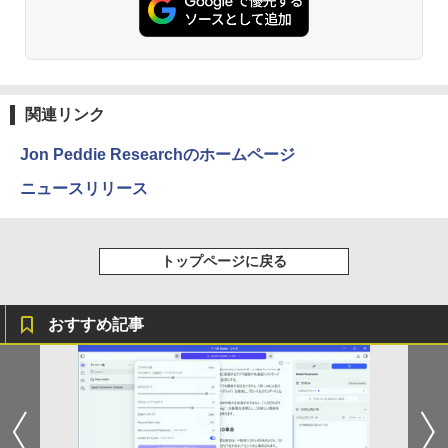
ットル (Smart Basic)
￥250
￥832
￥1,380
Anker Soundcore Liberty 5 ミッドナイトブ
On My Road (Stadium ver.)
ONE PIECE モノクロ版 115 (ジャンプコミッ
ラック
クスDIGITAL)
by Amazon 炭酸水 ラベルレス 500ml ×24本
関連リンク
強炭酸水 ペットボトル 500ミリリットル (Sm
￥250
art Basic)
￥14,990
￥594
Jon Peddie Researchのホームページ
￥1,625
ニュースリリース
【2026年アップグレード版】AOKIMI ワイヤ
On My Road (Stadium ver.)
HUNTER×HUNTER モノクロ版 39 (ジャンプ
レスイヤホン bluetooth イヤホン V12 小型
コミックスDIGITAL)
by Amazon 天然水ラベルレス 2L×9本
軽量 ブルートゥースHi-Fi 最大36時間再生 ぶ
￥250
トップページに戻る
るーとゅーす コードレス ENCノイズキャン
￥572
￥1,117
セリング 自動ペアリング Type-C充電 マイク
付き 防水 タッチ式音量調整 スポーツ/通勤/通
学/WEB会議(ホワイト)
おすすめ記事
BUGS LIFE
スーパーの裏でヤニ吸うふたり 9巻 (デジタル
￥1,964
版ビッグガンガンコミックス)
コカ・コーラ やかんの麦茶 from 爽健美茶 ラ
ベルレス 650mlPET×24本
￥250
￥810
Xiaomi シャオミ REDMI Buds 8 Lite ワイヤ
￥2,009
レスイヤホン Bluetooth 5.4 ノイズキャンセ
リング ANC 36時間再生