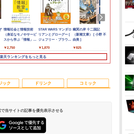
ス
vo
ぞ
【中古デスクトップ
PHILIPS 241V8 LED液
中古ノートパソコン 富
情報社会と情報技術
ミニPC Dell HP
モバイルモニター 15.6
8月5日限定10倍＆抽選
STAR WARS マンダロ
FUJITSU/富士通
マイクロソフト 法人向
【楽天1位！保護レザ
幽冥の岸 十二国記
Dynabook S
【中古ゲーミ
ARZOPA モ
ちいかわ な
ク
イ
本
PC】ESPRIMO
晶モニター 23.8インチ
士通 LIFEBOOK U938
（身近なモノやサービ
Lenovo 高速CPU 第8
インチ InnoView モバ
10000P！｜2021年モ
リアンとグローグー [
ESPRIMO
け Surface Pro 12 イン
ーケース付き】【タッ
（新潮文庫） [ 小野 不
量13.3型約1.
新品ケース使用
ニター 14イン
くてかわいい
長
D588/CX
ワイド ブラック
第7世代 Core i5
スから学ぶ「情報」教
世代 Corei3/i5-8500T
イルディスプレイ 自立
デル！高性能ノートパ
ジェフリー・ブラウン
D7010/E【GTX1650/Intel
チ キーボード ストー
チ選択】 モバイルモニ
由美 ]
HD1920x108
GeForce RTX 
1080P IPS U
なんか楽しく
ル
世代
FMVD4505HP / Core
1920×1080 （フル
Windows11 Pro Office
室1） [ 土屋 誠司 ]
メモリ最大16GB
型 1920*1080 FHD ポー
ソコン Windows11 富
]
Core i5-
ン グレー EP2-32891
ター 15.6インチ ノング
代Core i7-10
Core i7-8700 
mini HDMI 約
絵本付き特装
￥16,980
￥6,500
￥12,980
￥2,750
￥17,888
￥8,980
￥15,120
￥1,870
￥33,000
￥25,278
￥9,999
￥825
￥29,700
￥67,980
￥11,089
￥1,980
無
(～
i3-8100 / 8GB / 2.5"
HD）16:9 IPSパネル
2024付き メモリ8GB
SSD1TB 二画面デュア
タブルモニター IPS液晶
士通 LIFEBOOK
10500/8GB(DDR4)/M.2
レア 非光沢 1080Pフル
NVMeSSD25
2.5" SSD 500
社キャラクター
除
SSD 240GB /
非光沢 ノングレア 液
SSD256GB/1TB選択可
ル アウトレット オフ
パネル 薄型 軽量 持ち運
A5511 第11世代
SSD512GB/DVD-
HD コスパ 高画質 デュ
リ8GB IR
Windows11
ナガノ ]
楽天ランキングをもっと見る
代
Windows 11 / WPS
晶ディスプレイ HDMI
13.3型 軽量 モバイル
ィス付き 最新
び 壁掛けに対応
Celeron 6305U最大メ
RW/Win11 Pro-64bit】
アルモニター サブモニ
Type-C Wi-
マ
Office 2 / DVD-RW
VGA VESA準拠 PS4
ビジネス 在宅勤務 学生
MSOffice2024可
Switch/PS3/PS4/PS5/Xbox
モリ32GB 秒速起動新
中古/送料無料 ※沖縄、
ター ポータブルモニタ
Fi6(802.11ax)
|
switch 対応 スイッチ
向け
Win11Pro 中古パソコ
One/PC/スマ
品SSD2TB テンキー内
離島を除く
ー ゲーミングモニター
Bluetooth5.2
【中古】
ンデスクトップパソコ
ホ/USBType-C/標準
蔵 15.6型大画面 ノート
リモートワーク IPS
microSD Offi
コ
Cア
ン ミニPC デル 中古パ
HDMI対応【選べる種
パソコン中古 オフィス
Tpye-C/mini HDMI pc
Windows11
ジック
ドリンク
コミック
ソコンデスクトップPC
類】タッチ/ケース付
付き
ミニPC iPhone対応
中古ノートパ
き/4Kタイプ
Microsoftoffice2024可
送料無料 WIFI
 検索で当サイトの記事を優先表示させる