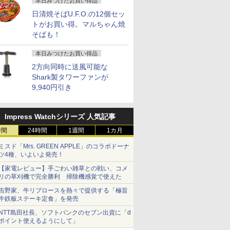
本日みつけたお買い得品
日清焼そばU.F.O.の12個セッ
トがお買い得。マルちゃん焼
そばも！
本日みつけたお買い得品
2方向同時に送風可能な
Shark製タワーファンが
9,940円引き
Impress Watchシリーズ 人気記事
時間
24時間
1週間
1カ月
ミスド「Mrs. GREEN APPLE」のコラボドーナ
ツ4種、いよいよ発売！
【家電レビュー】手ごわい雑草との戦い、コメ
リの草刈機で完全勝利 掃除機感覚で使えた
吉野家、牛リブロースを熱々で提供する「極旨
牛鉄板ステーキ定食」を発売
NTT島田社長、ソフトバンクのセブン出資に「d
ポイント使えるようにして」