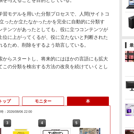
酬を与えることを目的としている。
習モデルを用いた分類プロセスで、人間(サイトコ
に立ったか立たなかったかを完全に自動的に分類す
ンテンツがあったとしても、役に立つコンテンツが
上位に上がってくるが、役に立たないと判断された
れるため、削除をするよう助言している。
最
からスタートし、将来的にはほかの言語にも拡大
てこの分類を検出する方法の改良を続けていくとし
トップ
モニター
本
：2026/08/06 22:00
3
3
3
3
4
4
4
4
5
5
5
5
6
6
6
6