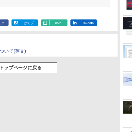
.
Anker Soundcore
On My Road
by Amazon 天然水
HUNTER×HUNTER
【2026年アップグレ
On My Road
by Amazon 炭酸水
スーパーの裏でヤニ
Xiaomi シャオミ
BUGS LIFE
コカ・コーラ やかんの
ONE PIECE モノクロ
Liberty 5 ミッドナイ
(Stadium ver.)
ラベルレス 2L×9本
モノクロ版 39 (ジャ
ード版】AOKIMI ワ
(Stadium ver.)
ラベルレス 500ml
吸うふたり 9巻 (デジ
REDMI Buds 8 Lite ワ
麦茶 from 爽健美茶 ラ
版 115 (ジャンプコミ
￥250
トブラック
ンプコミックス
イヤレスイヤホン
×24本 強炭酸水 ペッ
タル版ビッグガンガ
イヤレスイヤホン
ベルレス
ックスDIGITAL)
￥250
￥1,117
￥250
ェア
はてブ
note
LinkedIn
水
DIGITAL)
bluetooth イヤホン
トボトル 500ミリリ
ンコミックス)
Bluetooth 5.4 ノイズ
650mlPET×24本
￥14,990
￥572
￥1,964
￥1,625
￥810
￥2,980
￥1,653
￥594
V12 小型軽量 ブルー
ットル (Smart
キャンセリング ANC
トゥースHi-Fi 最大
Basic)
36時間再生
36時間再生 ぶるーと
ゅーす コードレス
ENCノイズキャンセ
ついて(英文)
リング 自動ペアリン
グ Type-C充電 マイ
ク付き 防水 タッチ式
トップページに戻る
音量調整 スポーツ/通
勤/通学/WEB会議(ホ
ワイト)