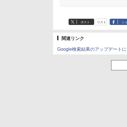
Anker Soundcore
BRUCE WAYNE feat.
【Amazon.co.jp限
薬屋のひとりごと 17
Anker Soundcore
BRUCE WAYNE feat
by Amazon 天然水
異世界居酒屋「の
P40i オフホワイト
Flo Milli, ATL Jacob
定】 い・ろ・は・す
巻 (デジタル版ビッグ
P31i ブラック
Flo Milli, ATL Jacob
ラベルレス 500ml
ぶ」(22) (角川コミッ
[Explicit]
2L PET ラベルレス
ガンガンコミックス)
[Explicit]
×24本 富士山の天然
クス・エース)
￥5,990
￥4,990
ポスト
リスト
シ
×8本
水 バナジウム含有 
￥250
￥1,001
￥770
￥250
￥1,380
￥832
ミネラルウォーター
ペットボトル 静岡県
産 500ミリリットル
関連リンク
(Smart Basic)
Google検索結果のアップデートに