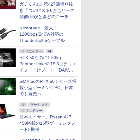
ガチくんに! 第427回切り抜
き「ついにスト6おじリーグ
開催/翔がときどのコーチ就
任など」
Nextorage、最大
73 薄型軽
ングPC】
バイルモ
んか小さ
●ミニPC【AMD
＼期間限定2000円値下
【期間限定 ポイント
STAGEnavi vol．114
超得2,000円OFF&P2倍
中古ノートパソコン
【楽天ブックス限定特
AOC ゲーミングモニ
hp Elite SFF 800 G9
MS Office 2024 H&B
2026夏登場★Switch2
[中古]キングダム (1-79
タブレット
超得10％
27インチ
[新品]◆
120Gbps/240W対応の
2kg フル
 /
チ FHD
やつ（2）
Ryzen 7 6800H搭載 高
げ／【モバイルモニタ
UP＆クーポン配布】
（日工ムック） [ 産経
｜楽天1位｜最大180日
DELL Latitude 5310
典】椛島光 2nd写真集
ター 24G11ZE/11 Fast
Core i7 12700
搭載｜中古ノートパソ
ドック不要 モバイル
巻) 全巻セット_コンデ
Microsoft 
えならこれ!
DELL デル 
ニすう]ス
Thunderbolt 5ケーブル
0 第10世
2060 /
SB-C
て開ける
性能8C/16T】
ー専用鞄付き】モバイ
Lenovo Chromebook
新聞出版 ]
保証｜Core i5 第8世代
Core i5-10310U
Ortensia(プレミアムス
IPS/240/0.3ms ［23.8
2.1GHz/32GB/1TB(SSD)/Multi/W
コン Windows11
ゲーミングモニター 16
ィション(良い)
5/7+ 12
Microsoft
HDMI Dis
ヤニ吸うふた
510U
/ 16GB /
500g
版 （講談
ACEMAGIC ミニパソ
ルモニター 15.6インチ
Duet EDU G2 2in1 ノ
｜富士通 中古デスクト
Windows11 Pro Office
テッカー) [ 椛島 光 ]
型 / フル
古】【20260715】
Office付｜Dynabook
インチ 144Hz /120Hz
8GB SSD
デスクトッ
古】 LE
最新刊)[
￥76,800
￥12,980
￥29,800
￥1,210
￥29,800
￥27,800
￥3,850
￥14,200
￥96,800
￥33,800
￥11,999
￥41,380
￥33,945
￥29,800
￥15,400
￥7,068
クリエイター
AI
6GB メモ
GB /
ズA） [
コン mini pc 小型PC
パソコンケース モバイ
ートパソコン
ップパソコン
2024付き メモリ16GB
HD(1920×1080) / ワイ
S73 Core i5 第10世代
/60Hz 2k 15.6インチ タ
代Core-i5 
中古デスク
ー4種&イ
RTX 50なのに1.53kg、
カメラ顔認証
2.5G LAN LPDDR5
ルディスプレイ ポータ
83HKS00M00
Windows11 office付き
SSD512GB 13.3型
ド］
10210U メモリ 8GB
ッチパネル 撥水加工ケ
解像度 2736
世代 メモリ
&コミッパ2
32+1TB SSD 3画面4K
ブルモニター IPS液晶パ
ChromeOS MediaTek
｜メモリ8GB
Bluetooth HDMI 軽量
SSD 256GB 13.3型
ース スタンド 非光沢
ッチパネル O
SSD256G
ア栞8種付
Panther Lakeの15.3型クリエ
対応 Radeon 680M 最
ネル 非光沢 薄型 軽量
Kompanio 838 メモリ
SSD256GB
モバイル ビジネス 在宅
FHD 1,920×1,080 WEB
薄型 軽量 VESA ポータ
カメラ/HDM
HDD500G
イター向けノート「DAIV
 HDMI
大3.7GHz 小型 静音
PS4/XBOX/Switch/PC/Mac
4GB eMMC64GB
HDD500GB｜ デスク
勤務 学生向け
カメラ Type-C HDMI
ブル ps5/Mac/switch/2
Windows 
Windows
Z5」
ce
win11 pro TYPE-C
など対応(
10.95インチ タッチ対
トップ Microsoft
Bluetooth 無線 Wi-Fi
対応 スピーカー内蔵
タブレットP
入可能 単品
GMKtecのRTX 50シリーズ搭
 送料無料
HDMI2.0+DP1.4
応 再生品Sランク
office 第8世代｜セッ
顔認証 整備済み 中古
kksmart
パソコン 2i
クトップ P
載小型ゲーミングPC、日本
ソコン
WiFi6+BTh5.2 在宅勤
ト購入可能｜デスクト
PC 中古パソコン Word
ブレット WI
中古 おす
でも発売へ
務 ゲーミングPC
ップ 中古｜中古PC｜
Excel PowerPoint
Bluetooth
トップパソ
中古デスクトップ
ロソフトオフ
AI
ゲーミング
PC
クリエイター
日本エイサー、Ryzen AI 7
450搭載の16型ゲーミングノ
ート3機種