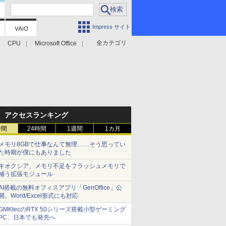
Impress サイト
全カテゴリ
CPU
Microsoft Office
アクセスランキング
時間
24時間
1週間
1カ月
メモリ8GBで仕事なんて無理……そう思ってい
た時期が僕にもありました
キオクシア、メモリ不足をフラッシュメモリで
補う拡張モジュール
AI搭載の無料オフィスアプリ「GenOffice」公
開。Word/Excel形式にも対応
GMKtecのRTX 50シリーズ搭載小型ゲーミング
PC、日本でも発売へ