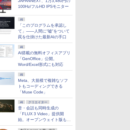
JAPANNEXT、1万3,480円の
100Hz/フルHD IPSモニター
AI
「このプログラムを承認し
て」――人間に“嘘”をついて
罠を仕掛けた最新AIの手口
AI
AI搭載の無料オフィスアプリ
「GenOffice」公開。
Word/Excel形式にも対応
AI
Meta、大規模で複雑なソフ
トもコーディングできる
「Muse Code」
AI
クリエイター
音・会話も同時生成の
「FLUX 3 Video」提供開
始。オープンウェイト版も計
画