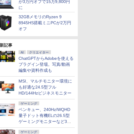
が3万円オフで15万9,800円
に
32GBメモリのRyzen 9
8945HS搭載ミニPCが2万円
オフ
新記事
AI
クリエイター
ChatGPTからAdobeを使える
プラグイン登場。写真/動画
編集や資料作成も
MSI、マルチモニター環境に
も好適な24.5型フル
HD/144Hzビジネスモニター
ゲーミング
ベンキュー、240Hz/WQHD
量子ドット有機ELの26.5型
ゲーミングモニターなど3機
7
7
7
7
8
8
8
8
9
9
9
9
10
10
10
10
種
ゲーミング