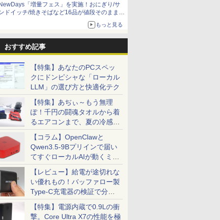
NewDays「増量フェス」を実施！おにぎり/サ
ンドイッチ/焼きそばなど16品が値段そのままで
ボリュームアップ
もっと見る
おすすめ記事
【特集】あなたのPCスペッ
クにドンピシャな「ローカル
LLM」の選び方と快適化テク
【特集】あぢぃ～もう無理
ぽ！千円の闘魂タオルから着
るエアコンまで、夏の冷感グ
ッズ一挙紹介
【コラム】OpenClawと
Qwen3.5-9Bプリインで届い
てすぐローカルAIが動くミニ
PC「SER9 Pro」
【レビュー】給電が途切れな
い優れもの！バッファロー製
Type-C充電器の検証で分か
ったこと
【特集】電源内蔵で0.9Lの衝
撃。Core Ultra X7の性能を極