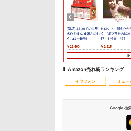
lite SFF 800 G9
Office 2024 H&B
6夏登場★Switch2
古]キングダム (1-79
タブレットPC
超得10％OFF｜買い替
27インチモニター
[新品]◆特典あり◆[ヤ
【中古】第4世代 Core
Magic Trackpad 2 用
【マラソンセール期間
[新品]はじめての世界
【★ランキング第1位
PHILIPS/フィリップ
中古パソコン | Leno
ヒロシマ 消えたか
i7 12700
｜中古ノートパソ
ク不要 モバイル
 全巻セット_コンデ
Microsoft Surface Pro
えならこれ!!
DELL デル U2715Hc
ニすう]スーパーの裏で
i3搭載ノートパソコン
トラックパッド 保護フ
中ポイント5倍】中古
名作えほん えほんのお
獲得商品!!★】 デス
241V8/11 / 23.8型ワ
| ThinkPad L570 |
く （ポプラ社の絵
Hz/32GB/1TB(SSD)/Multi/Win11【中
Windows11
ミングモニター 16
ョン(良い)
5/7+ 12.3インチ メモリ
Microsoft office付き
HDMI DisplatPort【中
ヤニ吸うふたり (1-9巻
500GB 4GBメモリ
ィルム OverLay
モニター 19インチ ス
うち(1～40巻)
トップパソコン ★店
ド 液晶ディスプレイ
Windows11 | ノート
67） [ 指田 和 ]
20260715】
ice付｜Dynabook
 144Hz /120Hz
8GB SSD256GB 第7世
デスクトップパソコン
古】 LEDバックライト
最新刊)[特製ステッカ
DVDマルチドライブ
Protector for Magic
クエア 液晶ディスプレ
おまかせ 最新
FullHD/HDMIケーブ
PC | 一年保証 | 第7
800
,800
,999
,380
￥33,945
￥29,800
￥15,400
￥7,068
￥8,800
￥998
￥3,300
￥26,400
￥15,800
￥5,500
￥9,980
￥1,815
 Core i5 第10世代
Hz 2k 15.6インチ タ
代Core-i5 2.6GHz 2K
中古デスクトップ 第8
ー4種&イラストカード
15.6インチ Wi-Fi
Trackpad 2保護 フィ
イ VGA / DVI端子 店長
Windows11 Office付
標準添付【中古/送料
| Core i5 7200U 2.5
10U メモリ 8GB
パネル 撥水加工ケ
解像度 2736 x 1824 タ
世代 メモリ8GB
&コミッパ2026夏クリ
【Windows10】 MS
ルム シート シール フ
おまかせ ケーブル付き
第六世代 Core-i5
料】※沖縄、離島を
最大3.1)GHz |
 256GB 13.3型
 スタンド 非光沢
ッチパネル Office付き/
SSD256GB
ア栞8種付] 全巻セット
365 Office Web 注目
ィルター アンチグレア
サブモニターにおすす
Core-i7 変更可 八世
く
MEM:8GB |
 1,920×1,080 WEB
 軽量 VESA ポータ
カメラ/HDMI /
HDD500GB
PC [105]
サラサラ マウス 低反
め 動作確認済み 30日
十世代にも対応 高速
HDD:500GB | DVD
 Type-C HDMI
ps5/Mac/switch/2
Windows 11 Pro 中古
Windows11 セット購
射 タッチパッド トラ
保証 送料無料
SSD128GB DVDドラ
ルチ | 無線LAN:あり 
Amazon売れ筋ランキング
etooth 無線 Wi-Fi
 スピーカー内蔵
タブレットPC /ノート
入可能 単品 NEC デス
ックパッド ミヤビック
イブ 中古パソコン 中
テンキー |
証 整備済み 中古
mart
パソコン 2in1 中古 タ
クトップ PC パソコン
ス
古デスクトップパソ
Win11Pro64Bit | A
イヤフォン
ミュー
 中古パソコン Word
ブレット WIFI
中古 おすすめ デスク
ン PC 本体 中古PC
ダプター付属
el PowerPoint
Bluetooth
トップパソコン マイク
Win11 中古
ロソフトオフィス 2019
PC
Google