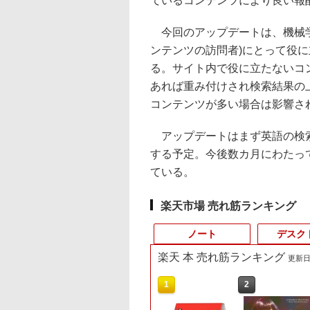
ているコンテンツにより良い報
今回のアップデートは、機械学
ンテンツの訪問者)にとって役
る。サイト内で役に立たないコ
あれば重み付けされ検索結果の
コンテンツが多い場合は影響さ
アップデートはまず英語の検索
する予定。今後数カ月にわたっ
ている。
楽天市場 売れ筋ランキング
ノート
デスク
楽天 本 売れ筋ランキング
更新日時
10
10
10
10
1
1
1
1
2
2
2
2