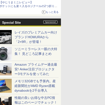
【やじうまミニレビュー】
ポケットにも楽々入るロジクールの2つ折りマ
ウス「Mobi Fold」。その気になるギミックと
もっと見る
は？
Special Site
レイズのプレミアムカー向け
ブランドHOMURAから
「2×9R」が登場！
ソニーミラーレス一眼の大特
集！ 見どころ記事まとめ
Amazon プライムデー過去最
安! Anker注目プロジェクタ
ー3モデルを使ってみた
メモリ32GBでも予算内。産
経新聞社がAMD Ryzen搭載
dynabookを2千台導入
性能の良いお得な中古PC情
報はこのページでチェック！