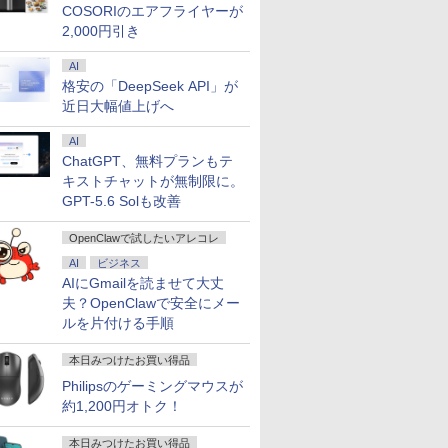
COSORIのエアフライヤーが
2,000円引き
AI
格安の「DeepSeek API」が
近日大幅値上げへ
AI
ChatGPT、無料プランもテ
キストチャットが無制限に。
GPT-5.6 Solも改善
OpenClawで試したいアレコレ
AI
ビジネス
AIにGmailを読ませて大丈
夫？OpenClawで安全にメー
ルを片付ける手順
本日みつけたお買い得品
Philipsのゲーミングマウスが
約1,200円オトク！
本日みつけたお買い得品