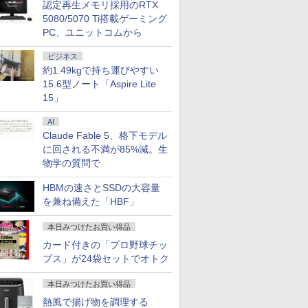
認定再生メモリ採用のRTX
5080/5070 Ti搭載ゲーミング
PC、ユニットコムから
ビジネス
OFF｜新生
でポイン
カー直
語がもの
超得2,000円OFF&P2倍
NiPoGi ミニpc Intel
【選べるタッチ式 14イ
［小説］ 波うららか
レビュー投稿 5年保証
【正規永久版office付
【タッチ式選べる 携帯
小学1年 もっと文章読
【1500円OFFクーポ
NIPOGI ミニPC AMD
アイ・オー・データ機
バムとケロのデイブッ
本日10倍
【マラソン
楽天1位★
永瀬廉 プ
約1.49kgで持ち運びやすい
特典付き｜
のチャン
】モニタ
分 ネイ
｜Surface Go2｜超軽
N5030 【2026新モデ
ンチ】モバイルモニタ
に、めおと日和 [ 百
｜MS Office 2024 H&B
き】【期間限定
式】モバイルモニター
解 （毎日のドリル） [
ン】【テンキー&Wi-
Ryzen 組込み V2748
器 ワイド液晶ディスプ
ク Bam and Kero
世代Core i
内組立の 
定P2倍【
BOX【初
15.6型ノート「Aspire Lite
第8世代｜
 ミニPC
D HP
写し [
量タブレットノートパ
ル・業界超ミニ】 最大
ー 14インチ フルHD
瀬 しのぶ ]
搭載｜中古ノートパソ
10％OFF】OEM Key
14インチ フルHD IPS
学研プラス ]
Fi】ノートパソコン
mini pc 高性能 長期
レイ 23.8型/LCD-
Day Book [ 島田ゆか ]
ートパソコ
トップPC
で実質10,
（仮） [ 永
15」
｜Core
 7640HS
322pe
ゼイ ]
ソコン｜中古ノートパ
3.1Hz mini pc
IPSパネル 非光沢 タッ
コン Windows11
ACEMAGIC ミニpc
パネル 非光沢 タッチ
15.6インチ SSD128GB
安定稼働8C/16T 最大
A241DB
Dynaboo
プ パソコ
イルモニター
￥29,800
￥29,900
￥11,999
￥2,420
￥29,800
￥89,800
￥11,999
￥748
￥21,800
￥52,800
￥12,370
￥4,950
￥27,600
￥153,425
￥13,999
￥8,800
｜中古ノー
ッド
FHDモニタ
ソコン Windows11
Windows11 Pro
チ式/非タッチ式選択可
Office付｜テンキー
AMD R5
式/非タッチ式選択可能
メモリ8GB Core i3 第
4.3GHz Win11Pro
約779g 
第14世代 co
チ FHD I
AI
DDR5
5型 角度調整
office付き｜CPU第8世
12GB+256GB SSD
能 Type-C対応 HDMI
DVD 搭載｜Core i5 第7
7430U【16GB
Type-C対応 HDMI
8世代 Microsoft
16GB+512GB ミニパ
16GB 新品
Windows1
1080P 
Claude Fable 5、格下モデル
office付き
8GB
 液晶
代｜メモリ8GB
(4TB拡大可能) 4K 静音
デュアルモニター サブ
世代 メモリ 8GB SSD
LPDDR4 512GB SSD
VESA対応 モニター 持
Office付き
ソコン USB3.2×6
13.3インチ
1TB メモリ
ンドプレイ
に回される不満が85%減。生
パソコン
 PCIe3.0
S5
SSD128GB｜
高速熱放散 小型超軽量
モニター 3年保証 ミニ
256GB｜店長厳選
M.2 】 Windows11Pro
ち運び サブディスプレ
Windows11 Lenovo
Type-C/HDMI/DP 3画
WEBカメラ
保証 安い 
タンド搭載 
ー付き｜ノ
SD1TB/最大
保証 転送不
Microsoft office2019
ミニパソコン豊富なイ
PC対応 テレワーク 在
Lenovo ThinkPad
対応 最大4.3GHz mini
イ デュアルモニター テ
Thinkpad L580 中古ノ
面4K Wi-Fi 産業機器
Bluetoo
ゲーミング
対応 ミニH
物学の質問で
2F1UT）
搭載｜タブレット型パ
ンターフェース
宅勤務 EVICIV
15.6型 Bluetooth Wi-
pc WiFi6 SSD容量拡大
レワーク ミニPC対応
ートパソコン PC パソ
医療 仕事 エッジ AI
ソコン
ーミングP
PC スマホ
ffice付き
 2.5Gbps
ソコン｜Webカメラ搭
USB3.2/HDMI 2.0×2 高
Fi 無線｜中古 パソコン
可能 小型pc 4K@60Hz
EVICIV
コン 中古ノートPC 中
Microsoft
ク 動画視
応 ブラック 
HBMの速さとSSDの大容量
コン
 静音 mini
載｜2in1｜ノートパソ
速2.4G/5GWi-Fi BT4.2
中古PC Word Excel
静音 高速熱放散 ミニパ
古PC SSD1TB メモリ
可 Windo
本体のみ
yn02d
を兼ね備えた「HBF」
 第8世代
1 Pro 4K
コン｜中古パソコン｜
省電力 小型パソコン
ソコン 6C12T BT5.2
16GB 中古パソコン レ
料 持ち運
ltra
パソコン
ノボ
本日みつけたお買い得品
カード付きの「プロ野球チッ
プス」が24袋セットでオトク
本日みつけたお買い得品
熱風で揚げ物を調理する