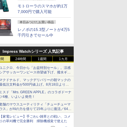
モトローラのスマホが約1万
7,000円で購入可能
本日みつけたお買い得品
レノボの15.3型ノートが4万5
千円引きでセール中
Impress Watchシリーズ 人気記事
時間
24時間
1週間
1カ月
ユニクロ、今日から「お盆特別セール」。涼感
シアサッカーワンピース待望値下げ、撥水ギア
ショーツは1990円に
マクドナルド、マックデリバリーの朝マックの
最低注文料金が500円値上げ。8月18日より
1,500円から受付
ミスド「Mrs. GREEN APPLE」のコラボドーナ
ツ4種、いよいよ発売！
老舗のマウスユーティリティ「チューチューマ
ウス」がAIの力を借りて15年ぶりに復活／64bit
化、Windows 10/11、「Chrome」も走り回
【家電レビュー】手ごわい雑草との戦い、コメ
る。復活記念で2026年末まで500円
リの草刈機で完全勝利 掃除機感覚で使えた