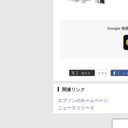
Anker Soundcore
BRUCE WAYNE feat.
【Amazon.co.jp限
薬屋のひとりごと 17
Anker Soundcore
BRUCE WAYNE feat
by Amazon 天然水
異世界居酒屋「の
P40i ブラック
Flo Milli, ATL Jacob
定】 い・ろ・は・す
巻 (デジタル版ビッグ
P31i ブラック
Flo Milli, ATL Jacob
ラベルレス 500ml
ぶ」(22) (角川コミッ
[Explicit]
2L PET ラベルレス
ガンガンコミックス)
[Explicit]
×24本 富士山の天然
クス・エース)
￥7,990
￥5,990
×8本
水 バナジウム含有 
￥250
￥1,112
￥770
￥250
￥1,380
￥832
Google
ミネラルウォーター
ペットボトル 静岡県
産 500ミリリットル
(Smart Basic)
ポスト
リスト
シ
関連リンク
エプソンのホームページ
ニュースリリース