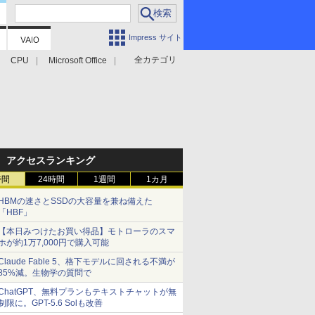
Impress サイト
全カテゴリ
CPU
Microsoft Office
アクセスランキング
時間
24時間
1週間
1カ月
HBMの速さとSSDの大容量を兼ね備えた
「HBF」
【本日みつけたお買い得品】モトローラのスマ
ホが約1万7,000円で購入可能
Claude Fable 5、格下モデルに回される不満が
85%減。生物学の質問で
ChatGPT、無料プランもテキストチャットが無
制限に。GPT-5.6 Solも改善