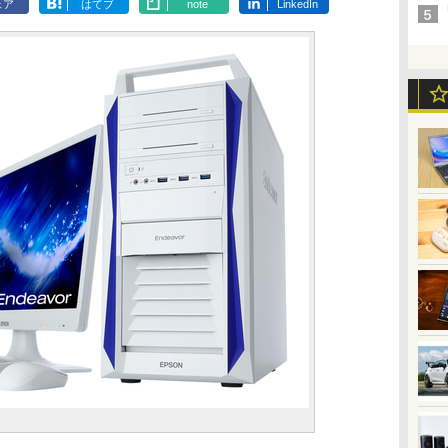
ェア
はてブ
note
LinkedIn