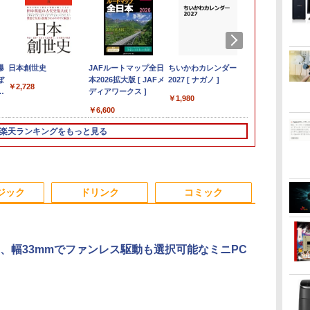
間
爆
【★最大100%ポイン
液晶モニター PCディ
ノートパソコン14イン
日本創世史
モバイルモニター 15.6
中古美品 15.6インチ
「3500U/4300Uより速
JAFルートマップ全日
【マラソン限定
★office搭載＼2年保証
DELL デル E2417H
ちいかわカレンダー
超得1,000円
【エントリー
【公式・メー
100日後に英
ぼ
ト】【新生活応援・
スプレイ 23.8 24イン
チ 極軽量約965g 富士
インチ InnoView モバ
Fujitsu LIFEBOOK
い」 NiPoGi ミニpc
本2026拡大版 [ JAFメ
30%OFF】中古 DELL
／ minipc ミニPC デス
LED液晶モニター 23.8
2027 [ ナガノ ]
活応援 豪華
ト100％還元
販・送料無料
になる1日10
￥2,728
re
2026】【Office 2019
チ 144Hz 1ms IPS フ
通 LIFEBOOK U748 高
イルディスプレイ 自立
A5510/D / Windows11/
Ryzen Embedded
ディアワークス ]
Inspiron 3501 P90F
クトップパソコン パソ
インチワイド ブラック
最新OS対応 
ス】GMKtec
ー 新品 フルH
ティブ英語書き
￥1,980
-
広島
H&B】HP デスクトップ
ルHD ノングレア 非光
性能第7世代Core i5-
型 1920*1080 FHD ポー
超高性能 第10世代
R2544初登場
Core i3 1005G1 第10
コン 新品 Office付き
1920×1080 （フル
最大180日保証
AMD Ryzen 5
Series 3 Pro 
ブレット・リン
￥49,800
￥9,999
￥16,500
￥8,980
￥25,990
￥33,800
￥6,600
￥39,800
￥46,980
￥5,300
￥19,800
￥91,999
￥11,280
￥1,980
B
ぶ
PC＋24型モニターセッ
沢 ブルーライトカット
7300U カメラ内蔵 メモ
タブルモニター IPS液晶
Core i5-10210u/ 8GB/
8GB+256GB 4TB拡張
世代CPU メモリ12GB
インテル Core i3-
HD） 16:9 IPSパネル
i3 第8世代
6コア12スレ
21.45インチ
チ
ト/第8世代 Core i7/メモ
HDMI VGA スピーカー
リ最大16GB SSD1TB
パネル 薄型 軽量 持ち運
爆速256GB-SSD/ カメ
可 mini pc
SSD480GB 15インチ
2350M~i5-13500H i7-
LEDバックライト付 非
トパソコン
MAX5.0GHz 
ー IPS 21.
楽天ランキングをもっと見る
スピ
e
リ:8GB/16GB/32GB/SSD:256GB/512GB/1TB/DVD/USB
内蔵 ヘッドホン端子
薄い軽い FHD液晶
び 壁掛けに対応
ラ/ 無線Wi-Fi6/ Office
Windows11 Pro 動作
フルHD Windows11
10870H Windows11
光沢 ノングレア 液晶
Windows11 
32GB/最大12
VESA 100Hz
付
ー
3.0/Wifi/無線キーボード
VESA対応 テレワーク
type-C WIFI
Switch/PS3/PS4/PS5/Xbox
付き/ Win11【中古ノー
より高速 4K×3画面出
Home WEBカメラ 無
SSD 256GB~1TB メモ
ディスプレイ ディスプ
｜中古ノート
Radeon 760M
HDMI VGA P
Bラ
&マウス/USBメモ
在宅勤務 法人向け オ
Bluetooth 中古ノート
One/PC/スマ
トパソコン 中古パソコ
力 ミニパソコン
線LAN テンキー 1年保
リ 8~16GB デスクトッ
レイポート VGA【中
15.6 テンキ
M.2 2280 S
Switch 3年
トパ
リ/Windows11/中古 パ
フィス TERRA 2441W
パソコン Office付き
ホ/USBType-C/標準
ン 中古PC】税込送料
HDMI2.0+DP1.4 静音性
証 レビュー特典：WPS
プPC office2021 安い
古】
ートパソコン
2×8TB USB4
可 (型番：AK
 中
ソコン/ ディスプレイ
5GWIFI Bluetooth最新
HDMI対応【選べる種
無料 あす楽対応 即日
小型pc 豊富な端子
Office Bランク パソコ
激安 ゲーム 高スペッ
Microsoft O
Bluetooth5.2
ジック
ドリンク
コミック
MicrosoftOffice2024
類】タッチ/ケース付
発送（Windows10も
Type-C USB3.2 有線
ン ノートパソコン デ
ク 026
｜ノートパソ
LAN*2 VESA
可 Windows11
き/4Kタイプ
対応可能/ Win10）
LAN WIFI5/BT4.2 省電
ル 中古パソコン
Windows11
pc Windows1
力 オフィス/学習向け
3画面出力 M6 U
P2
、幅33mmでファンレス駆動も選択可能なミニPC