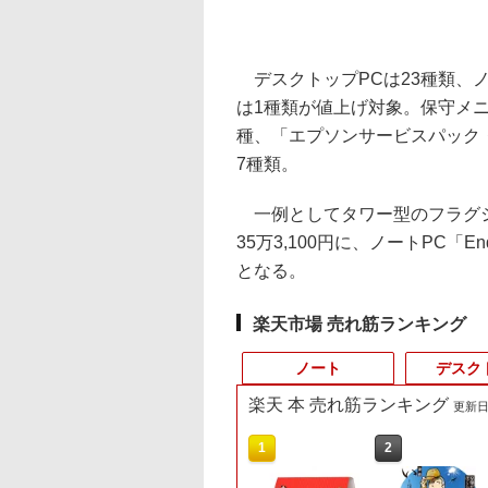
デスクトップPCは23種類、ノ
は1種類が値上げ対象。保守メニ
種、「エプソンサービスパック・
7種類。
一例としてタワー型のフラグシップの「
35万3,100円に、ノートPC「Ende
となる。
楽天市場 売れ筋ランキング
ノート
デスク
楽天 本 売れ筋ランキング
更新日時
10
10
10
10
1
1
1
1
2
2
2
2