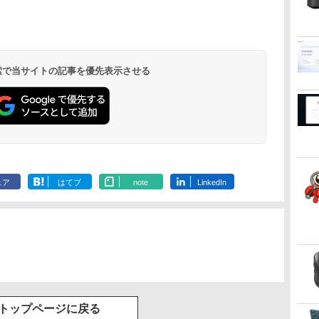
.
Anker Soundcore
On My Road
by Amazon 天然水
ONE PIECE モノクロ
【2026年アップグレ
On My Road
by Amazon 炭酸水
HUNTER×HUNTER
Xiaomi シャオミ
BUGS LIFE
コカ・コーラ やかんの
スーパーの裏でヤニ吸
Liberty 5 ミッドナイ
(Stadium ver.)
ラベルレス 2L×9本
版 115 (ジャンプコミ
ード版】AOKIMI ワ
(Stadium ver.)
ラベルレス 500ml
モノクロ版 39 (ジャ
REDMI Buds 8 Lite ワ
麦茶 from 爽健美茶 ラ
うふたり 9巻 (デジタル
￥250
トブラック
ックスDIGITAL)
イヤレスイヤホン
×24本 強炭酸水 ペッ
ンプコミックス
イヤレスイヤホン
ベルレス
版ビッグガンガンコミ
￥250
￥1,117
￥250
水
bluetooth イヤホン
トボトル 500ミリリ
DIGITAL)
Bluetooth 5.4 ノイズ
650mlPET×24本
ックス)
￥14,990
￥594
￥1,964
￥1,625
￥572
￥3,480
￥2,009
￥810
 検索で当サイトの記事を優先表示させる
V12 小型軽量 ブルー
ットル (Smart
キャンセリング ANC
トゥースHi-Fi 最大
Basic)
36時間再生
36時間再生 ぶるーと
ゅーす コードレス
ENCノイズキャンセ
リング 自動ペアリン
グ Type-C充電 マイ
ク付き 防水 タッチ式
音量調整 スポーツ/通
勤/通学/WEB会議(ホ
ェア
はてブ
note
LinkedIn
ワイト)
トップページに戻る