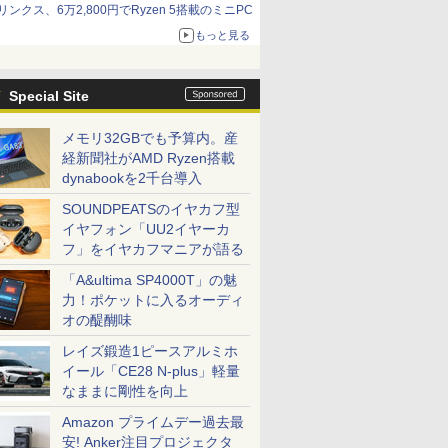
リンクス、6万2,800円でRyzen 5搭載のミニPC
もっと見る
Special Site
メモリ32GBでも予算内。産
経新聞社がAMD Ryzen搭載
dynabookを2千台導入
SOUNDPEATSのイヤカフ型
イヤフォン「UU2イヤーカ
フ」をイヤカフマニアが語る
「A&ultima SP4000T」の魅
力！ポケットに入るオーディ
オの醍醐味
レイズ鍛造1ピースアルミホ
イール「CE28 N-plus」軽量
なままに剛性を向上
Amazon プライムデー過去最
安! Anker注目プロジェクタ