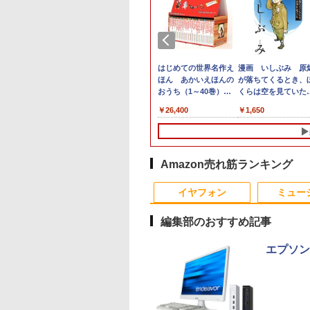
500円OFFクーポ
OGI ミニPC AMD
・オー・データ機
とケロのデイブッ
本日10倍！高性能第10
【マラソン値引中！国
楽天1位★マラソン限
永瀬廉 プレミアム
【即納】中古ノートパ
中古パソコン | NEC |
LED ライティングボー
はじめての世界名作え
富士通 ★中古パソコ
【マラソンセール期
【大特価】中古 NEC
漫画 いしぶみ 原
【テンキー&Wi-
en 組込み V2748
ワイド液晶ディスプ
am and Kero
世代Core i7-10610Uノ
内組立の 新品】デスク
定P2倍【クーポン利用
BOX【初回限定版】
ソコン windows11
Mate MKM30B-4 |
ド 手書き 看板
ほん あかいえほんの
ン・Aランク
中ポイント5倍】中古
VersaPro VKM44X-A
が落ちてくるとき、
】ノートパソコン
ni pc 高性能 長期
23.8型/LCD-
 Book [ 島田ゆか ]
ートパソコン 中古
トップPC デスクトッ
で実質10,999円】モバ
（仮） [ 永瀬廉 ]
office付き 東芝 PB55
Windows11 | デスクト
60x80cm 結婚式 ウェ
おうち（1～40巻）
★FMVD38001
モニター 23.8インチ
PC-VKM44XZGA Co
くらは空を見ていた
6インチ SSD128GB
稼働8C/16T 最大
1DB
Dynabook G83 超軽量
プ パソコン ビジネス
イルモニター 15.6イン
Intel 第6世代Core i3 初
ップ | 一年保証 | 第8世
ルカムボード カフェ
（0） [ 中脇 初枝 ]
[ESPRIMO D588/T(i5
フルHD IPSパネル ノ
i5 1145G7 第11世代
（一般書 511） [ 
,800
,800
,370
950
￥27,600
￥153,425
￥13,999
￥8,800
￥10,800
￥18,000
￥6,500
￥26,400
￥21,280
￥7,980
￥19,800
￥1,650
8GB Core i3 第
GHz Win11Pro
約779g メモリ最大
第14世代 corei7
チ FHD IPS 薄型軽量
心者向け メモリ4GB
代 | Core i5 8500
店頭ディスプレイ マー
8500 8GB SSD500G
ングレア BenQ
CPU メモリ8GB
テレビ放送編『いし
 Microsoft
GB+512GB ミニパ
16GB 新品SSD1TB
Windows11 10 SSD
1080P 高画質 プラグア
SSD128GB 15.6インチ
3.0(〜最大4.1)GHz |
カー付属 強化ガラス
Win10Pro64)]
GW2480 HDMI
SSD240GB 15イン
み』 ]
ice付き
 USB3.2×6
13.3インチ HDMI搭載
1TB メモリ 32GB 1年
ンドプレイ 調整可能ス
HD テンキー付き ノー
MEM:8GB |
光る パネル看板 メニ
DisplayPort VGA 
HD Windows11Hom
dows11 Lenovo
e-C/HDMI/DP 3画
WEBカメラ5GWIFI
保証 安い 激安 ゲーム
タンド搭載 USB-C PD
トPC 日本語キーボー
SSD:512GB(新品) |
ュー 案内板(1年保証
ーカー内蔵 ケーブル
DVD 1年保証 レビュ
nkpad L580 中古ノ
 Wi-Fi 産業機器
Bluetooth内蔵 中古パ
ゲーミングパソコン ゲ
対応 ミニHDMI ノート
ド コスパ
DVD-ROM | 無線LAN:
付)
き 動作確認済み 30日
特典：WPS Office 
Amazon売れ筋ランキング
パソコン PC パソ
 仕事 エッジ AI
ソコン
ーミングPC 高スペッ
PC スマホ ゲーム機対
あり | Win11Pro64bit
保証 送料無料
ンク パソコン ノー
 中古ノートPC 中
MicrosoftOffice2024
ク 動画視聴 おしゃれ
応 ブラック Ingnok
ソコン エヌイーシー
イヤフォン
ミュー
C SSD1TB メモリ
可 Windows11 送料無
本体のみ
yn02d
古パソコン
GB 中古パソコン レ
料 持ち運び便利
編集部のおすすめ記事
エプソン