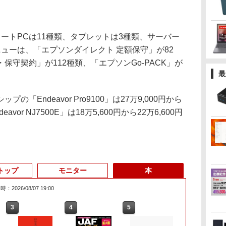
ートPCは11種類、タブレットは3種類、サーバー
ューは、「エプソンダイレクト 定額保守」が82
保守契約」が112種類、「エプソンGo-PACK」が
最
Endeavor Pro9100」は27万9,000円から
avor NJ7500E」は18万5,600円から22万6,600円
トップ
モニター
本
：2026/08/07 19:00
3
3
3
3
4
4
4
4
5
5
5
5
6
6
6
6