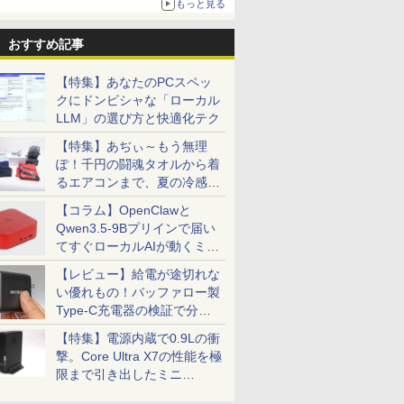
もっと見る
おすすめ記事
【特集】あなたのPCスペッ
クにドンピシャな「ローカル
LLM」の選び方と快適化テク
【特集】あぢぃ～もう無理
ぽ！千円の闘魂タオルから着
るエアコンまで、夏の冷感グ
ッズ一挙紹介
【コラム】OpenClawと
Qwen3.5-9Bプリインで届い
てすぐローカルAIが動くミニ
PC「SER9 Pro」
【レビュー】給電が途切れな
い優れもの！バッファロー製
Type-C充電器の検証で分か
ったこと
【特集】電源内蔵で0.9Lの衝
撃。Core Ultra X7の性能を極
限まで引き出したミニ
PC「GPD BOX」