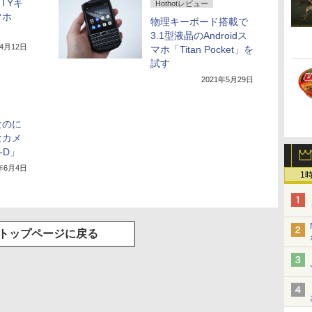
RTYキ
Hothotレビュー
マホ
物理キーボード搭載で
3.1型液晶のAndroidス
年4月12日
マホ「Titan Pocket」を
試す
2021年5月29日
なのに
なカメ
X-D」
5年6月4日
1
トップページに戻る