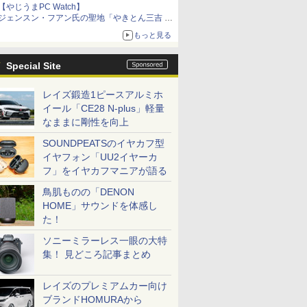
【やじうまPC Watch】
ジェンスン・フアン氏の聖地「やきとん三吉 神
田北口店」で「ご来店記念コース」を娘と堪能
もっと見る
～コース名を変更したのはNVIDIAに怒られたか
らではない
Special Site
レイズ鍛造1ピースアルミホ
イール「CE28 N-plus」軽量
なままに剛性を向上
SOUNDPEATSのイヤカフ型
イヤフォン「UU2イヤーカ
フ」をイヤカフマニアが語る
鳥肌ものの「DENON
HOME」サウンドを体感し
た！
ソニーミラーレス一眼の大特
集！ 見どころ記事まとめ
レイズのプレミアムカー向け
ブランドHOMURAから