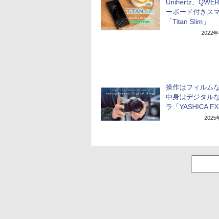
Unihertz、QWE
ーボード付きス
「Titan Slim」
2022
操作はフィルム
中身はデジタル
ラ「YASHICA F
202