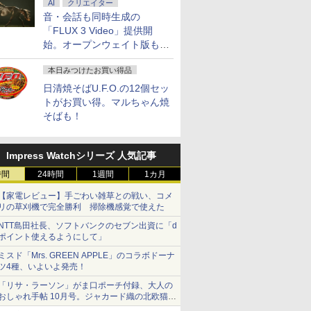
AI
クリエイター
音・会話も同時生成の
「FLUX 3 Video」提供開
始。オープンウェイト版も計
画
本日みつけたお買い得品
日清焼そばU.F.O.の12個セッ
トがお買い得。マルちゃん焼
そばも！
Impress Watchシリーズ 人気記事
時間
24時間
1週間
1カ月
【家電レビュー】手ごわい雑草との戦い、コメ
リの草刈機で完全勝利 掃除機感覚で使えた
NTT島田社長、ソフトバンクのセブン出資に「d
ポイント使えるようにして」
ミスド「Mrs. GREEN APPLE」のコラボドーナ
ツ4種、いよいよ発売！
「リサ・ラーソン」がま口ポーチ付録、大人の
おしゃれ手帖 10月号。ジャカード織の北欧猫デ
ザイン