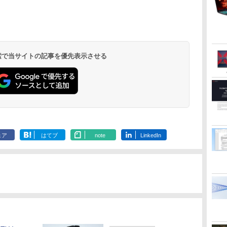
ONE PIECE モノクロ
HUNTER×HUNTER
スーパーの裏でヤニ吸
版 115 (ジャンプコミ
モノクロ版 39 (ジャ
うふたり 9巻 (デジタル
ックスDIGITAL)
ンプコミックス
版ビッグガンガンコミ
DIGITAL)
ックス)
￥594
￥572
￥810
 検索で当サイトの記事を優先表示させる
ェア
はてブ
note
LinkedIn