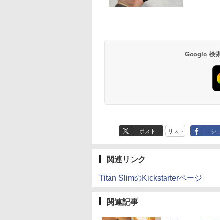
薬屋のひとりごと 17
異世界居酒屋「の
巻 (デジタル版ビッグ
ぶ」(22) (角川コミッ
ガンガンコミックス)
クス・エース)
￥770
￥832
Google
ポスト
リスト
シ
関連リンク
Titan SlimのKickstarterページ
関連記事