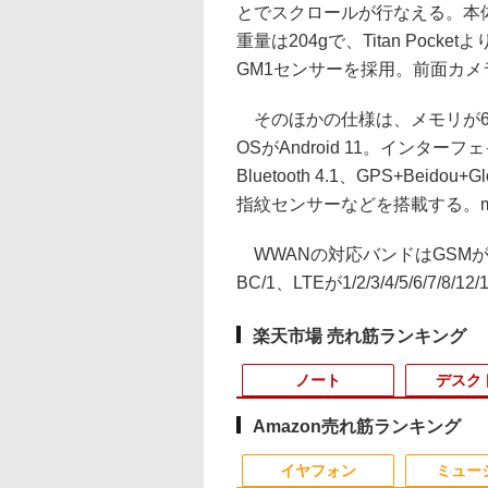
とでスクロールが行なえる。本体サイズ
重量は204gで、Titan Pock
GM1センサーを採用。前面カメ
そのほかの仕様は、メモリが6GB D
OSがAndroid 11。インターフェイ
Bluetooth 4.1、GPS+Bei
指紋センサーなどを搭載する。mi
WWANの対応バンドはGSMが2/3/5
BC/1、LTEが1/2/3/4/5/6/7/8/12/1
楽天市場 売れ筋ランキング
ノート
デスク
Amazon売れ筋ランキング
1
1
1
1
2
2
2
イヤフォン
ミュー