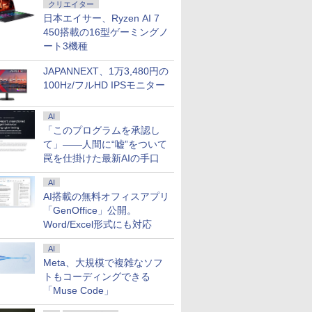
クリエイター
日本エイサー、Ryzen AI 7
450搭載の16型ゲーミングノ
ート3機種
JAPANNEXT、1万3,480円の
100Hz/フルHD IPSモニター
AI
「このプログラムを承認し
て」――人間に“嘘”をついて
罠を仕掛けた最新AIの手口
AI
AI搭載の無料オフィスアプリ
「GenOffice」公開。
Word/Excel形式にも対応
AI
Meta、大規模で複雑なソフ
トもコーディングできる
「Muse Code」