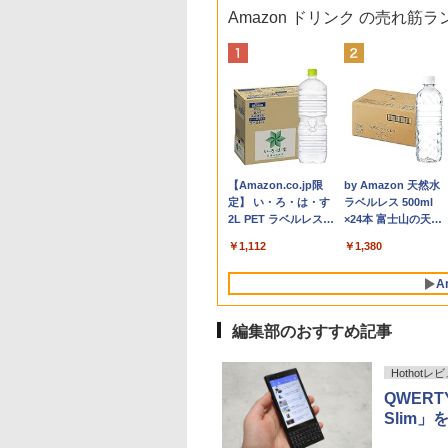
Amazon ドリンク の売れ筋
リサイクルインク 互換インク イ
ポイント10倍 中古パソコ
中古モニター | 液晶ディスプレイ | I-O
【予約商品】2027年度カ
【エントリーでポ
ハヤブサ消防団 
【1500円
ンクカートリッジ ジット
ン デスクトップパソコン
DATA | LCD-AH241EDB-B-B | 23.8型ワイ
レンダー ミニミニ日めく
100％還元のチャ
づく道 【電子書籍
キー+DVD
I
(JIT)JIT-C361CXL [キヤノン用
Windows 11【Office
ドTFT 1920×1080(フルHD) | LEDバックラ
り 米津祐介 C-1776-YZ
GMKtec ミニpc G
井戸潤 ]
ートパソコン
A
BC-361XL 3色カラー（大容
付】【Windows 11 Pro
イト | スピーカー内蔵 2系統入力(VGA・
グリーティングライフ 大
Intel Core i3 101
SSD256GB
￥1,980
￥24,800
￥6,280
￥2,200
￥66,248
￥2,200
￥34,800
￥
量）] インクタイプ：カートリ
64Bit搭載】DELL
HDMI) | VGAケーブル・電源ケーブル付属
人 かわいい インテリア
16GB DDR4 64
第10世代 Mic
Anker Soundcore
BRUCE WAYNE feat.
【Amazon.co.jp限
Anker Soundcore
BRUCE WAYNE feat
by Amazon 天然水
ッジ 日本製 【キャンセル不可・
Optiplexシリーズ Core
【30日保証】
イラスト 令和9年 おしゃ
設 512GB SSD M.2
Windows11 
P40i オフホワイト
Flo Milli, ATL Jacob
定】 い・ろ・は・す
P31i ブラック
Flo Milli, ATL Jacob
ラベルレス 500ml
北海道沖縄離島配送不可】 -お
i5搭載/4G/新品SSD
れ イラスト ミニサイズ
最大8TB Windows
中古ノートパ
[Explicit]
2L PET ラベルレス
[Explicit]
×24本 富士山の天然
取り寄せ- 4530966711642-ds
120GB/DVD-ROM/送料無
手のひらサイズ
mini pc 4.1GHz W
ン 中古ノー
￥7,990
￥5,990
×8本
水 バナジウム含有 
料【オプション色々有】
BT5.2 小型PC V
SSD1TB 
￥250
￥1,112
￥250
￥1,380
ミネラルウォーター
ミニパソコン 2画
コン デル
ペットボトル 静岡県
能 みにpc nucbo
A
産 500ミリリットル
デスクトップPC
(Smart Basic)
編集部のおすすめ記事
Hothotレ
QWER
Slim」