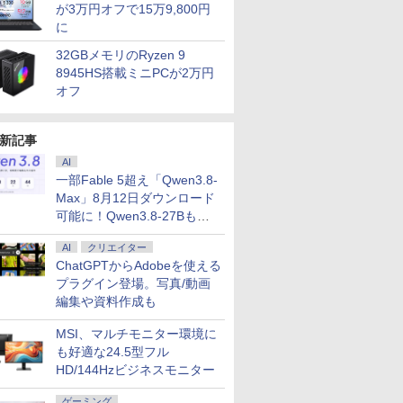
が3万円オフで15万9,800円
に
32GBメモリのRyzen 9
8945HS搭載ミニPCが2万円
オフ
新記事
AI
一部Fable 5超え「Qwen3.8-
Max」8月12日ダウンロード
可能に！Qwen3.8-27Bも順
次
AI
クリエイター
ChatGPTからAdobeを使える
プラグイン登場。写真/動画
編集や資料作成も
MSI、マルチモニター環境に
も好適な24.5型フル
HD/144Hzビジネスモニター
6
7
8
9
ゲーミング