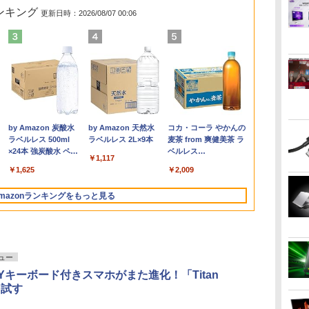
ランキング
更新日時：2026/08/07 00:06
イント
森へつ
OFFクーポン】【テン
Acer モニター 23.8インチ フルHD 非光沢
[VETESA正規販売店]デス
送料無料【中古】ガラス
FUJITSU LIFEBOOK S937
GMKtec GMK-K8 PLUS-
永遠の記憶 [ 東野 圭吾 ]
GIGASTONE 27インチ 100Hzモニター デ
【短納期】ノートパソコン 新品
デスクトップPC Ryzen7
片田舎のおっさん、剣聖
ンス】
】[ 池
ドライブ+カメラ】ノ
PS 120Hz 1ms(VRB) sRGB 99%
クトップパソコン PC 一
の仮面 1〜49巻 までの全
Core i5 20GB 新品SSD960GB
32/1T-W11Pro(8845HS)
ィスプレイ PCモニター VESA モニタ ノン
Office付き 可能 Lenovo
5700G メモリ16GB
になる 11 〜ただの田
￥2,310
3 Pro
 15.6インチ
daptiveSync HDMI 1.4 ミニD-Sub 15ピ
体型 新品 Windows11 27
巻セット 花とゆめコミッ
スーパーマルチ 無線LAN フル
グレア フルHD ブルーライト軽減 IPSパネ
IdeaPad Slim 3 Gen 10 14.0イ
SSD1TB B550 グラボな
舎の剣術師範だったの
￥124,800
10U
 メモリ8GB Core i5
ン スピーカー・ヘッドフォン端子 音声入
型 Core i7 第4世代 Office
クス 美内すずえ 白泉社
HD Windows10 64bit WPS
ル 178度 広角 高解像度目に優しいフリッカ
ンチ WUXGA IPS 液晶 AMD
し
に、大成した弟子たちが
12,980
￥69,800
￥7,838
￥58,800
￥17,980
￥134,800
￥148,700
￥1,430
￥
GBまで増
rosoft Office付き
力端子 VESAマウント対応 ゼロフレームデ
付き メモリ16GB
（少女コミック）
Office 13.3インチ 中古パソコン
ーフリー フレームレス (PS5確認済
Ryzen 5 7535HS メモリ 16GB
俺を放ってくれない件〜
.
Anker Soundcore
On My Road
by Amazon 炭酸水
【2026年アップグレ
On My Road
by Amazon 天然水
Xiaomi シャオミ
BUGS LIFE
コカ・コーラ やかんの
 2242
DELL Vostro 3590
ザイン EK241YGbmix
SSD512GB 初期設定済
ノートパソコン Notebook 【中
み/HDMI/VGA/スピーカー付/3年保証) ギガ
SSD 512GB Windows11
【電子書籍】[ 佐賀崎しげ
Liberty 5 アプリコッ
(Stadium ver.)
ラベルレス 500ml
ード版】AOKIMI ワ
(Stadium ver.)
ラベルレス 2L×9本
REDMI Buds 8 Lite ワ
麦茶 from 爽健美茶 ラ
11 Pro
ソコン PC パソコ
ホワイト ブラック
古】
ストーン
Microsoft Office 2024搭載可 1
る ]
￥250
トピンク
×24本 強炭酸水 ペッ
イヤレスイヤホン
イヤレスイヤホン
ベルレス
IFI6
トPC 中古PC
年 3年 保証 選択可【NortonP】
￥250
￥250
￥1,117
水
トボトル 500ミリリ
bluetooth イヤホン
Bluetooth 5.4 ノイズ
650mlPET×24本
ESA対応
メモリ16GB 中古パソ
￥-
￥1,625
￥1,964
￥2,980
￥2,009
ットル (Smart
V12 小型軽量 ブルー
キャンセリング ANC
面 高性
Basic)
トゥースHi-Fi 最大
36時間再生
x 省エネ
mazonランキングをもっと見る
36時間再生 ぶるーと
ゅーす コードレス
ENCノイズキャンセ
リング 自動ペアリン
グ Type-C充電 マイ
ク付き 防水 タッチ式
ビュー
音量調整 スポーツ/通
TYキーボード付きスマホがまた進化！「Titan
勤/通学/WEB会議(ホ
を試す
ワイト)