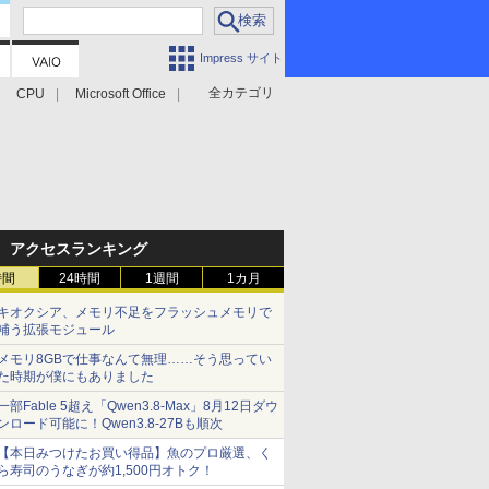
Impress サイト
全カテゴリ
CPU
Microsoft Office
アクセスランキング
時間
24時間
1週間
1カ月
キオクシア、メモリ不足をフラッシュメモリで
補う拡張モジュール
メモリ8GBで仕事なんて無理……そう思ってい
た時期が僕にもありました
一部Fable 5超え「Qwen3.8-Max」8月12日ダウ
ンロード可能に！Qwen3.8-27Bも順次
【本日みつけたお買い得品】魚のプロ厳選、く
ら寿司のうなぎが約1,500円オトク！