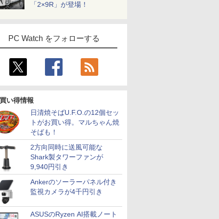
「2×9R」が登場！
PC Watch をフォローする
買い得情報
日清焼そばU.F.O.の12個セッ
トがお買い得。マルちゃん焼
そばも！
2方向同時に送風可能な
Shark製タワーファンが
9,940円引き
Ankerのソーラーパネル付き
監視カメラが4千円引き
ASUSのRyzen AI搭載ノート