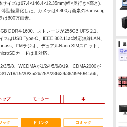
は67.4×146.4×12.35mm(幅×奥行き×高さ)、
etより薄型軽量化した。カメラは4,800万画素のSamsung
ラは800万画素。
DR4-1600、ストレージが256GB UFS 2.1、
スはUSB Type-C、IEEE 802.11ac対応無線LAN、
最
dou+Glonass、FMラジオ、デュアルNano SIMスロット、
croSDカードは非対応。
/8、WCDMAが1/2/4/5/6/8/19、CDMA2000が
3/17/18/19/20/25/26/28A/28B/34/38/39/40/41/66。
トップ
モニター
本
2
3
3
3
4
4
3
4
5
5
ジック
ドリンク
コミック