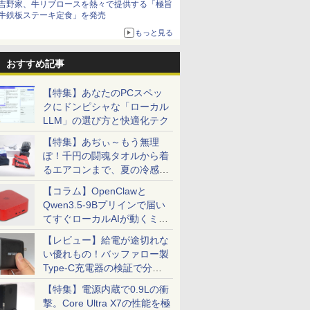
吉野家、牛リブロースを熱々で提供する「極旨
牛鉄板ステーキ定食」を発売
もっと見る
おすすめ記事
【特集】あなたのPCスペッ
クにドンピシャな「ローカル
LLM」の選び方と快適化テク
【特集】あぢぃ～もう無理
ぽ！千円の闘魂タオルから着
るエアコンまで、夏の冷感グ
ッズ一挙紹介
【コラム】OpenClawと
Qwen3.5-9Bプリインで届い
てすぐローカルAIが動くミニ
PC「SER9 Pro」
【レビュー】給電が途切れな
い優れもの！バッファロー製
Type-C充電器の検証で分か
ったこと
【特集】電源内蔵で0.9Lの衝
撃。Core Ultra X7の性能を極