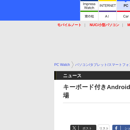
モバイルノート
NUC/小型パソコン
M
SSD
キーボード
マウス
PC Watch
パソコン/タブレット/スマートフォ
ニュース
キーボード付きAndroid端末
場
ポスト
リスト
シ