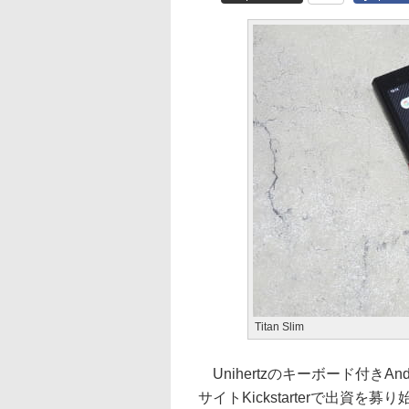
Titan Slim
Unihertzのキーボード付きAnd
サイトKickstarterで出資