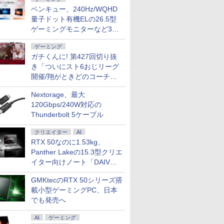
ベンキュー、240Hz/WQHD
量子ドット有機ELの26.5型
ゲーミングモニターなど3機
種
ゲーミング
この素晴らしい世界に祝
異世界居酒屋「のぶ」
異世界領地改革〜土魔法
杖と剣のウィ
ガチくんに! 第427回切り抜
福を！(23) 【電子書籍】[
(22) 【電子書籍】[ 蝉
で始める公共事業〜 9巻
（16） 【電子
き「ついにスト6おじリーグ
渡 真仁 ]
川 夏哉 ]
【特典イラスト付き】
森藤ノ ]
開催/翔がときどのコーチ就
【電子書籍】[ 布袋三郎
924
￥924
￥770
￥594
任など」
（一二三書房刊） ]
Nextorage、最大
120Gbps/240W対応の
Thunderbolt 5ケーブル
クリエイター
AI
RTX 50なのに1.53kg、
Panther Lakeの15.3型クリエ
イター向けノート「DAIV
Z5」
GMKtecのRTX 50シリーズ搭
載小型ゲーミングPC、日本
でも発売へ
AI
ゲーミング