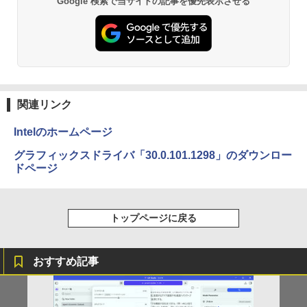
Google 検索で当サイトの記事を優先表示させる
[Explicit]
富士山の天然水 バナジウム含有 水 ミネラル
エース)
ウォーター ペットボトル 静岡県産 500ミリリ
￥5,990
￥1,980
ットル (Smart Basic)
￥250
￥832
￥1,380
コレクション・台湾のモダニズム（第6
3
Anker Soundcore Liberty 5 ミッドナイトブ
On My Road (Stadium ver.)
ONE PIECE モノクロ版 115 (ジャンプコミッ
巻） 衛生と病院 [ 鈴木哲造 ]
ラック
クスDIGITAL)
by Amazon 天然水ラベルレス 2L×9本
￥250
関連リンク
￥19,800
￥14,990
￥594
￥1,117
Intelのホームページ
グラフィックスドライバ「30.0.101.1298」のダウンロー
【2026年アップグレード版】AOKIMI ワイヤ
On My Road (Stadium ver.)
HUNTER×HUNTER モノクロ版 39 (ジャンプ
和山やま作品4冊セット 小冊子＆アクリ
ドページ
4
レスイヤホン bluetooth イヤホン V12 小型
コミックスDIGITAL)
by Amazon 炭酸水 ラベルレス 500ml ×24本
ルスタンド付き特装版 （ビームコミック
軽量 ブルートゥースHi-Fi 最大36時間再生 ぶ
強炭酸水 ペットボトル 500ミリリットル (Sm
￥250
ス） [ 和山 やま ]
るーとゅーす コードレス ENCノイズキャン
art Basic)
￥572
セリング 自動ペアリング Type-C充電 マイク
￥11,000
トップページに戻る
付き 防水 タッチ式音量調整 スポーツ/通勤/通
￥1,625
学/WEB会議(ホワイト)
BUGS LIFE
スーパーの裏でヤニ吸うふたり 9巻 (デジタル
￥1,964
版ビッグガンガンコミックス)
おすすめ記事
コカ・コーラ やかんの麦茶 from 爽健美茶 ラ
施設基準パーフェクトブック 2026年度
5
ベルレス 650mlPET×24本
￥250
版 [ 一般社団法人日本施設基準管理士協
￥810
会 ]
Xiaomi シャオミ REDMI Buds 8 Lite ワイヤ
￥2,009