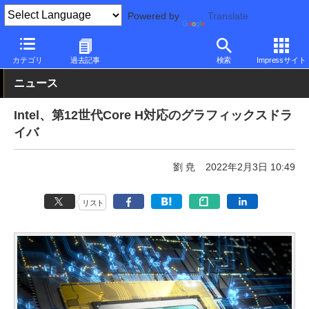
Powered by
Translate
PC Watch
半導体/周辺機器
GPU
Intel
カテゴリ
過去記事
検索
Impressサイト
ニュース
Intel、第12世代Core H対応のグラフィックスドラ
イバ
劉 尭
2022年2月3日 10:49
リスト