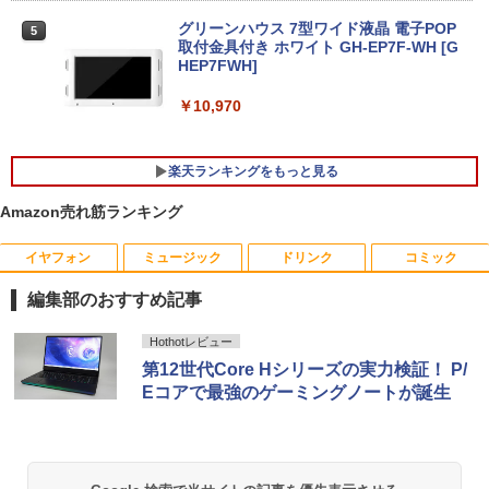
【★20％クーポン】MINISFORUM AI M1
5
Pro ミニPC、インテル Core Ultra 5 125
グリーンハウス 7型ワイド液晶 電子POP
5
本日10倍！高性能第10世代Core i7-1061
H / Ultra 9 285H、32GB+512GB/1TB 、
取付金具付き ホワイト GH-EP7F-WH [G
5
0Uノートパソコン 中古 Dynabook G83
64GB+2TB / ベアボーンキット、 2.5G/
HEP7FWH]
超軽量約779g メモリ最大16GB 新品SSD
Wi-Fi 7/Bluetooth 5.4、HDMI 2.1/DP 1.
1TB 13.3インチ HDMI搭載 WEBカメラ5
4/USB4×2、4画面出力、Copilot対応AI
￥10,970
GWIFI Bluetooth内蔵 中古パソコン Mic
PC
rosoftOffice2024可 Windows11 送料無
料 持ち運び便利
￥75,999
楽天ランキングをもっと見る
￥27,600
Amazon売れ筋ランキング
イヤフォン
ミュージック
ドリンク
コミック
獣医腫瘍学テキスト 第2版[本/雑誌] / 日
1
本獣医がん学会/著 日本獣医がん学会獣医
編集部のおすすめ記事
腫瘍科認定医認定委員会/監修
Anker Soundcore P40i オフホワイト
BRUCE WAYNE feat. Flo Milli, ATL Jacob
【Amazon.co.jp限定】 い・ろ・は・す 2L P
薬屋のひとりごと 17巻 (デジタル版ビッグガ
Hothotレビュー
￥19,800
[Explicit]
ET ラベルレス ×8本
ンガンコミックス)
第12世代Core Hシリーズの実力検証！ P/
￥7,990
Eコアで最強のゲーミングノートが誕生
￥250
￥1,112
￥770
世界の新富裕層はなぜ「オルカン・S＆P
2
500」を買わないのか 20代で純資産4億
円をつくった超レバレッジ投資の極意 [
Anker Soundcore P31i ブラック
BRUCE WAYNE feat. Flo Milli, ATL Jacob
by Amazon 天然水 ラベルレス 500ml ×24本
異世界居酒屋「のぶ」(22) (角川コミックス・
宮脇 さき ]