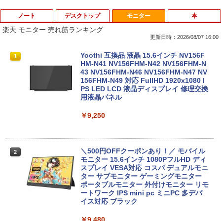
ノート
デスクトップ
モニター
本
楽天 モニター 売れ筋ランキング
更新日時：2026/08/07 16:00
中古ノートパソコンDell Latitude 5320
中古パソコン HP Z230 SFF Workstatio
Yoothi 互換品 液晶 15.6インチ NV156F
1
1
1
2-in-1 5320-con 【中古】 Dell Latitude
n CPU Intel Xeon E3-1231v3-3.40Ghz
HM-N41 NV156FHM-N42 NV156FHM-N
5320 2-in-1 中古ノートパソコンCore i5
メモリ8GB SSD256GB DVDROM デスク
43 NV156FHM-N46 NV156FHM-N47 NV
Win11 Pro 64bit Dell Latitude 5320 2-i
トップ パソコン 中古 パソコン パソコン
156FHM-N49 対応 FullHD 1920x1080 I
n-1 中古ノートパソコンCore i5 Win11 P
本体 高速SSD ウインドウズ10 Windows
PS LED LCD 液晶ディスプレイ 修理交換
ro 64bit
11 中古デスクトップ 中古pc win10 中古
用液晶パネル
デスクトップパソコン 送料無料
￥19,000
￥9,250
￥15,800
中古ノートパソコン インテル Celeron C
＼500円OFFクーポンあり！／ モバイル
2
2
ore i5 Windows11 Pro Office 2024付き
【全品最大2500円OFFクーポン】【22イ
モニター 15.6インチ 1080PフルHD ディ
2
メモリ4GB/8GB/16GB選択可 SSD128G
ンチ 液晶+新品キーボード＆新品無線マ
スプレイ VESA対応 コスパ デュアルモニ
B/1TB選択可 15.6型 テンキー ビジネス
ウスセット】HP EliteDesk 800 G1 SFF
ター サブモニター ゲーミングモニター
在宅勤務 学生向け 初期設定不要 店長お
デスクトップPC 第4世代Core-i7 Office
ポータブルモニター 外付けモニター リモ
まかせ中古厳選 ノートPC ノート パソコ
付き Windows11 メモリ8GB/16GB SSD
ートワーク IPS mini pc ミニPC 多デバ
ン 中古PC 在宅ワーク オフィス 中古
256GB/512GB ハイブリッド Wi-Fi DVD
イス対応 ブラック
USB3.0 デスクトップ PC 中古 PC
￥11,980
￥9,480