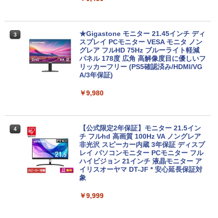
￥27,999
【1500円OFFクーポン】【タッチパネル
★Gigastone モニター 21.45インチ ディ
3
3
&WEBカメラ搭載】ノートパソコン 2in1
超得10％OFF｜買い替えならこれ!! Micr
スプレイ PCモニター VESA モニタ ノン
3
タブレットPC 13.3インチ SSD128GB メ
osoft office付き デスクトップパソコン
グレア フルHD 75Hz ブルーライト軽減
モリ8GB Core i3 第8世代 Microsoft Off
中古デスクトップ 第8世代 メモリ8GB S
パネル 178度 広角 高解像度目に優しいフ
ice付き Windows11 東芝 dynabook D8
SD256GB HDD500GB Windows11 セッ
リッカーフリー (PS5確認済み/HDMI/VG
3 ノートパソコン 中古 PC パソコン 中古
ト購入可能 単品 NEC デスクトップ PC
A/3年保証)
ノートPC 中古ノート 最大SSD512GB
パソコン 中古 おすすめ デスクトップパ
ソコン マイクロソフトオフィス 2019 PC
￥9,980
￥24,800
￥29,800
【公式限定2年保証】モニター 21.5イン
4
2026新生活 13インチ超軽量 重さ約900g
チ フルhd 高画質 100Hz VA ノングレア
4
ノートパソコン HP Dynabook 富士通 第
【中古】 HP Pavilion All-in-One 24-xa0
非光沢 スピーカー内蔵 3年保証 ディスプ
4
10世代Core i5/i7 アウトレット 最大メモ
150jp 4YR08AA#ABJ SSD＆HDD搭載 C
レイ パソコンモニター PCモニター フル
リ16GB SSD1TB 薄型軽量 13.3インチ O
ore i5 8400T Windows11 Home 液晶一
ハイビジョン 21インチ 液晶モニター ア
ffice付き 最新MicrosoftOffice2024可 W
体型 保証付 [96185]
イリスオーヤマ DT-JF * 安心延長保証対
indows11ノートパソコン 中古パソコン
象
WIFI Bluetooth 中古PC
￥39,640
￥9,999
￥25,600