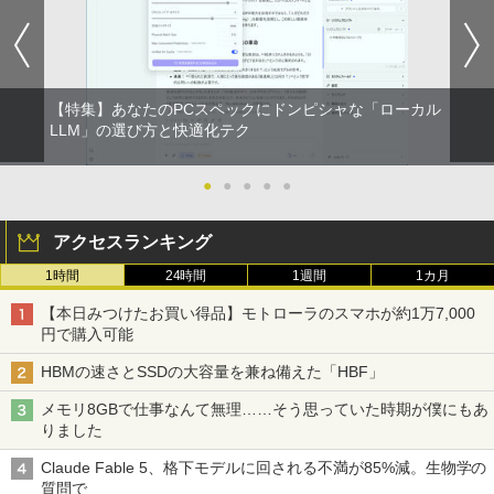
レスイヤホン Bluetooth 5.4 ノイズキャンセ
￥22,000
リング ANC 36時間再生
￥2,980
【特集】あなたのPCスペックにドンピシャな「ローカル
LLM」の選び方と快適化テク
●
●
●
●
●
アクセスランキング
1時間
24時間
1週間
1カ月
【本日みつけたお買い得品】モトローラのスマホが約1万7,000
円で購入可能
HBMの速さとSSDの大容量を兼ね備えた「HBF」
メモリ8GBで仕事なんて無理……そう思っていた時期が僕にもあ
りました
Claude Fable 5、格下モデルに回される不満が85%減。生物学の
質問で