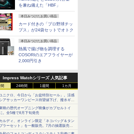
を兼ね備えた「HBF」
本日みつけたお買い得品
カード付きの「プロ野球チッ
プス」が24袋セットでオトク
本日みつけたお買い得品
熱風で揚げ物を調理する
COSORIのエアフライヤーが
2,000円引き
Impress Watchシリーズ 人気記事
時間
24時間
1週間
1カ月
ユニクロ、今日から「お盆特別セール」。涼感
シアサッカーワンピース待望値下げ、撥水ギア
ショーツは1990円に
東映の歴代オープニング映像がカプセルトイ
に。全5種で8月下旬発売
カルディ、オンライン限定「ネコバッグ＆タン
ブラーセット」を一般販売。7月の抽選販売の
当選無効分
令和のファミコンディスクシステム？安価に書