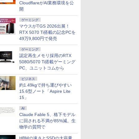
 Webカメラ
 スイーベ
256GB/WIFI/USB
ポート オフィス＆カジ
VESA対応 ミニパソコン 2画
日本語配列キーボード
フルHD ゲーミングモ
Bluetooth5.2 2.5Gbps
Bluetooth5.2 DVDス
方式 USB Type-C Mini
Office付き
Adaptive
CloudflareがAI業務環境を公
ード搭載
HDMI
Type-
ュアルゲーミング対応
面 高性能 みにpc nucbox 省
【NC15】
ニター 13~17.3インチ
LAN*2 VESA 静音 mini pc
ーパーマルチ HDMI
HDMI カバースタンド
古ノートパ
HDMI2.0×2
開
7
8
9
10
心者 学生
C/HDMI/windows
129%sRGB 高色域対
エネ デスクトップPC
ノートパソコン 180°回
Windows11 Pro 4K 3画面出
VGA Office
3年保証 国内サポート
パソコン 
ブルーライ
期設定済み
11&MS Office 2019 搭
応 KTC H27T27S
転 アルミ合金製 折りた
力 M6 Ultra
Windows11 送料無料
料無料 あ
白 ブラック
ゲーミング
イト ピン
載 整備済み品/送料無料
たみ式
日発送（Wi
Amzfast
マウスがTGS 2026出展！
も対応可能 
RTX 5070 Ti搭載の記念PCを
49万9,800円で発売
ゲーミング
習シリー
[新品]◆特典あり◆ク
こびとづかんのこびと
異世界居酒屋「のぶ」
実写映画『
認定再生メモリ採用のRTX
史 全20
レヨンしんちゃん (1-
づくり [ 文化出版局 ]
(22) 【電子書籍】[ 蝉
ク』公式P
5080/5070 Ti搭載ゲーミング
[ 羽田
50巻 全巻)[特製クレヨ
川 夏哉 ]
BOOK 
￥1,760
PC、ユニットコムから
ンしんちゃん紙袋付]
MOOK） [
￥29,300
￥924
￥2,200
全巻セット
ビジネス
約1.49kgで持ち運びやすい
15.6型ノート「Aspire Lite
15」
AI
Claude Fable 5、格下モデル
に回される不満が85%減。生
物学の質問で
HBMの速さとSSDの大容量