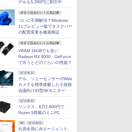
デルも5,280円に割引中
今すぐ読みたい！人気記事
ついに不満解消？Windows
11プレビュー版でタスクバー
の配置変更を徹底検証
今すぐ読みたい！人気記事
VRAM 16GBでも安い
7
7
2
8
8
3
9
9
4
10
10
Radeon RX 9000、GeForce
で言うとどのぐらいの性能？
ビジネス
デル、ソニーセンサーのWeb
カメラを標準搭載した小規模
会議向け43型4Kモニター
ソコン
Lenovo |
大28倍】
中古富士通 ノートパソ
【1,000円クーポン＋ポ
【エントリーでポイント
【新品】Windows11
【最大40％OFF×1,500
【エントリーでポイント
中古ノートパソコン IR
【エントリーでP10倍
【エントリーでポ
中古 フルHD
【クーポン
dows11
M710e Small |
 23.8型
コン LIFEBOOK
イント最大31.5%還
100％還元のチャンス】
ノートパソコン office
円OFFクーポン】デュ
100％還元のチャンス】
カメラ顔認証 富士通
★8/11 01:59まで】
倍】 【Aランク 良
チ NEC LA
19,692
ビジネス
4付き イン
 | デスクトップ |
D
U9310 13.3型
元！】モニター 27イン
GMKtec ミニpc G3 Pro
付き 15.6インチワイド
アルモニター モバイル
GMKtec ミニPC AMD
LIFEBOOK A5510 大
【ポイント5倍★8/5〜
SFF G9 ワー
GN286J4
色 ゲーミ
リンクス、6万2,800円で
 第13世代
代 | Core i5
IPS ノング
FHD(1920x1080) 超軽
チ 液晶ディスプレイ
Intel Core i3 10110U 16GB
液晶 フルHD Intel
モニター 【軽量650g
Ryzen 5 7640HS 6コア12ス
画面15.6型 テンキー 第
10】モニター iiyama
第12世代 Core i5
Windows
ー 320Hz 白
￥35,000
￥16,979
￥66,248
￥35,820
￥14,998
￥91,999
￥36,300
￥17,930
￥99,800
￥39,589
￥21,880
メモリ
大3.5)GHz |
プレイ
薄 ノートPC/第10世代
WQHD(2560×1440)
Ryzen 5搭載のミニPC
DDR4 64GBまで増設 512GB
Pentium GOLD 6500Y
超薄型3.5mm】14イン
レッド MAX5.0GHz DDR5
10世代Core i5-10210U
ProLite P1671HSC-
リ32GB SSD 2T
第11世代Cor
0.5msMPR
DD:500GB |
E24-30
Core i5-10310U＠
144Hz VAパネル ブル
SSD M.2 2242 最大8TB
メモリ12GB 新品
チ ディスプレイ ダブル
32GB/最大128GB Radeon
SSD256GB メモリ
B1J 15.6型 モバイルモ
NVIDIA T400 4
1165G7 1
チ 24イ
12B 14型
n11Pro64bit
P モニタ
1.7GHz/ 8GB メモ
ーライト軽減
Windows11 Pro mini pc
SSD256GB NVMe
モニター ポータブルモ
760M PCIe3.0 M.2 2280
16GB Wi-
ニター フル
Windows11 P
NVMe式51
sRGB120%
AI
ビジネス
D
ボット チ
リ/SSD
FreeSync & G-Sync サ
4.1GHz WIFI6 BT5.2 小型PC
PCIe3.0 USB3.0 HDMI
ニター ケーブル 1080P
SSD1TB/最大2×8TB USB4
Fi6(802.11ax)
HD（1,920×1,080）IPS
デスクトップ 中
カメラ 無線W
液晶ディス
社員全員にAIエージェント、