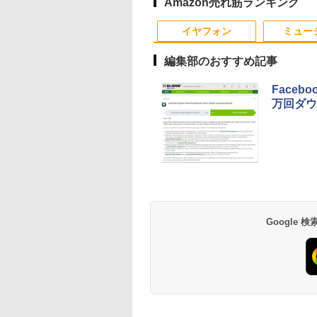
.5Gbps
etooth5.2 DVDス
USB Type-C Mini
Office付き Win11【中
Adaptive Sync対応
転可能 ACアダプタ
VESA対応 ミ
Amazon売れ筋ランキング
 mini pc
ーマルチ HDMI
MI カバースタンド
古ノートパソコン 中古
HDMI2.0×2 DP1.4×2 低
き 【中古品整備品】
面 高性能 みにpc
10
1
2
o 4K 3画面出
 Office
保証 国内サポート
パソコン 中古PC】送
ブルーライト ホワイト
エネ デスクト
イヤフォン
ミュー
ndows11 送料無料
料無料 あす楽対応 即
白 ブラック 黒
日発送（Windows10
Amzfast ケーブル付
編集部のおすすめ記事
も対応可能 Win10）
Faceb
万回ダウ
界居酒屋「のぶ」
実写映画『ブルーロッ
【3千円以上送料無料】
ちいかわ なんか小
2) 【電子書籍】[ 蝉
ク』公式PHOTO
世界の歴史 集英社版学
くてかわいいやつ（
夏哉 ]
BOOK （講談社
習まんが 18巻セット／
（ワイドKC） [ ナ
MOOK） [ 講談社 ]
高井啓介
]
4
￥2,200
￥19,800
￥1,375
Anker Soundcore
BRUCE WAYNE feat.
by Amazon 天然水
薬屋のひとりごと 17
Anker Soundcore
BRUCE WAYNE feat
【Amazon.co.jp限
異世界居酒屋「の
P40i オフホワイト
Flo Milli, ATL Jacob
ラベルレス 500ml
巻 (デジタル版ビッグ
P31i ブラック
Flo Milli, ATL Jacob
定】 い・ろ・は・す
ぶ」(22) (角川コミッ
[Explicit]
×24本 富士山の天然
ガンガンコミックス)
[Explicit]
2L PET ラベルレス
クス・エース)
￥7,990
￥5,990
水 バナジウム含有 水
×8本
￥250
￥1,380
￥770
￥250
￥1,112
￥832
Google
ミネラルウォーター
ペットボトル 静岡県
産 500ミリリットル
(Smart Basic)