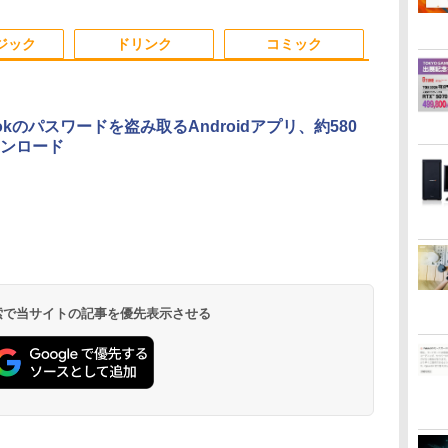
付
ニパソコン 2画
中古パソコン ノートパ
Bluetooth5.2 2.5Gbps
初期設定済 すぐ使える
＜1 低ブルーライト 大
パソコン
miniHDMI モニター 持
1920x1080
ルト 高さ調整
 nucbox 省
ソコン Windows11
LAN*2 VESA 静音 mini pc
テレワーク FHD 事務
画面 TÜV認証 目にや
Windows11Proオフィ
ち運び サブディスプレ
日本語キーボ
ル 23 インチ 
3
4
5
6
ップPC
Windows10
Windows11 Pro 4K 3画面出
学習 パナソニック 中
さしい 調整可能なスタ
ス付き 5GWIFI
イ ミニPC対応 3年保証
薄型 軽量 初
VGA D-SUB
ジック
ドリンク
コミック
力 M6 Ultra
古 パソコン PC
ンド VESA
Bluetooth 最新
EVICIV
ビジネス 初
DisPlayPort
MicrosoftOffice2024
新モデル ホワ
可送料無料 中古パソコ
ク シルバー
ン軽量
ookのパスワードを盗み取るAndroidアプリ、約580
ンロード
さ
施設基準パーフェクト
キングダム 80 （ヤン
[8月下旬より発送予定]
角川まんが学
7）
ブック 2026年度版 [
グジャンプコミック
[新品]ハナバス 苔石花
ズ 世界の歴
ガノ
一般社団法人日本施設
ス） [ 原 泰久 ]
江のバスケ論 (1-7巻 最
巻定番セット 
基準管理士協会 ]
新刊) 全巻セット [入荷
正 ]
￥22,000
￥770
￥5,544
￥24,200
予約]
.
Anker Soundcore
On My Road
by Amazon 天然水
ONE PIECE モノクロ
【2026年アップグレ
On My Road
by Amazon 炭酸水
HUNTER×HUNTER
Xiaomi シャオミ
BUGS LIFE
【Amazon.co.jp限
スーパーの裏でヤニ吸
Liberty 5 ミッドナイ
(Stadium ver.)
ラベルレス 2L×9本
版 115 (ジャンプコミ
ード版】AOKIMI ワ
(Stadium ver.)
ラベルレス 500ml
モノクロ版 39 (ジャ
REDMI Buds 8 Lite ワ
定】 伊藤園 磨かれ
うふたり 9巻 (デジタル
￥250
トブラック
ックスDIGITAL)
イヤレスイヤホン
×24本 強炭酸水 ペッ
ンプコミックス
イヤレスイヤホン
て、澄みきった日本の
版ビッグガンガンコミ
￥250
￥1,117
￥250
bluetooth イヤホン
トボトル 500ミリリ
DIGITAL)
Bluetooth 5.4 ノイズ
水 2L 8本 ラベルレス [
ックス)
￥14,990
￥594
￥1,964
￥1,625
￥572
￥3,480
￥998
￥810
 検索で当サイトの記事を優先表示させる
V12 小型軽量 ブルー
ットル (Smart
キャンセリング ANC
ケース ] [ 水 ] [ ペット
トゥースHi-Fi 最大
Basic)
36時間再生
ボトル ] [ 箱買い ] [ ス
36時間再生 ぶるーと
トック ] [ 水分補給 ]
ゅーす コードレス
ENCノイズキャンセ
リング 自動ペアリン
グ Type-C充電 マイ
ク付き 防水 タッチ式