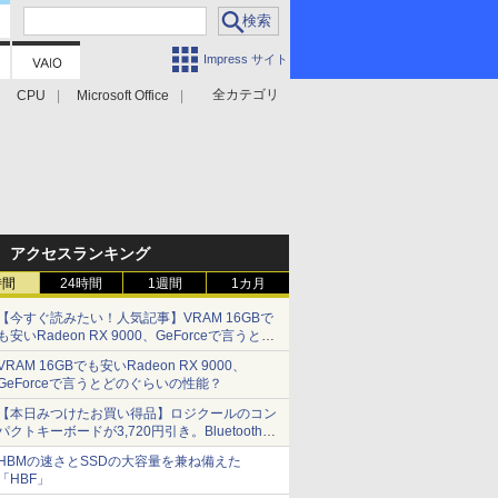
Impress サイト
全カテゴリ
CPU
Microsoft Office
アクセスランキング
時間
24時間
1週間
1カ月
【今すぐ読みたい！人気記事】VRAM 16GBで
も安いRadeon RX 9000、GeForceで言うとど
のぐらいの性能？ - PC Watch
VRAM 16GBでも安いRadeon RX 9000、
GeForceで言うとどのぐらいの性能？
【本日みつけたお買い得品】ロジクールのコン
パクトキーボードが3,720円引き。Bluetoothで3
台接続対応
HBMの速さとSSDの大容量を兼ね備えた
「HBF」