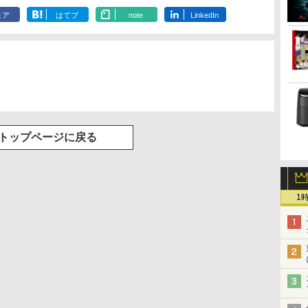
音量調整 スポーツ/通
勤/通学/WEB会議(ホ
ェア
はてブ
note
LinkedIn
ワイト)
トップページに戻る
1