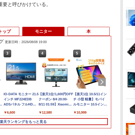
重要と呼びかけている。
トップ
モニター
本
グ
更新日時：2026/08/08 19:00
3
3
3
4
4
4
5
5
6
1
6
く
でポイント
【★最大100%ポイン
IO-DATA モニター 21.5
【エントリーでポイント
【訳あり特価】【最新
【楽天1位!1,600円OFF
【エントリーでポイント10
超軽量980g ノートパ
【楽天1位 10.5/11イン
新品ノートパ
中古パソコン | 
【ポイント最
チャンス】
ト】【大特価!訳あり!】
インチ MF224EDB
100％還元のチャンス】
Office2024】レッツノ
クーポン 8/4 20:00-
倍】 【Aランク 良品】HP Z2
ソコンSONY VAIO
チ 小型 軽量】モバイ
VETESA Win
ThinkCentre 
レノボ lenovo
マ
 G3 Pro
富士通 LIFEBOOK
ADSパネル フルHD
GMKtec ミニPC AMD
ート SZ5〜SV8
8/11 01:59】Xiaomi
SFF G9 ワークステーション
PRO13 インテル第10
ルモニター 10.5インチ
Office 202
Windows11
ワイド フルH
10110U 16GB
A576/第6世代 Core i3/
HDMI スピーカー内蔵
Ryzen 5 7640HS 6コア12ス
Panasonic 第6〜8世代
Monitor A24i 2026 デ
第12世代 Core i5 12600 メモ
世代 Core i5 1035G1メ
11インチ フルHD
テルCeleron
一年保証 | 第7世
1920×1080 
￥8,999
￥6,600
￥91,999
￥15,980
￥12,580
￥99,800
￥25,800
￥10,999
￥29,980
￥9,980
￥14,800
-
で増設 512GB
メモ
中古ディスプレイ
レッド MAX5.0GHz DDR5
Core i5 新品SSD
ィスプレイ 1080P 23.8
リ32GB SSD 2TB NVMe
モリ8GB 秒速起動SSD
1080P 100%sRGB
～第14世代 
7400 3.0(～最
レア ディス
ーカ
2 最大8TB
リ:4GB/SSD:128GB/15.6
32GB/最大128GB Radeon
512GB メモリ16GB
インチ 144Hzリフレッ
NVIDIA T400 4GB GDDR6
最大1TB 14型
400cd/m? 光沢IPS パ
8GB/16GB
MEM:8GB | H
ThinkVision 
楽天ランキングをもっと見る
像
o mini pc
型液晶/USB
760M PCIe3.0 M.2 2280
Win11 12.1型FHD Web
シュレート sRGB99%
Windows11 Pro 省スペース
FHD1920*1080高解像
ネル 色鮮やか 265g 超
SSD256GB/5
DVDマルチ | Wi
63EDMAR2J
 BT5.2 小型PC
3.0/VGA/HDMI/DVD/Office/
SSD1TB/最大2×8TB USB4
カメラ 無線LAN 軽量
1670万色 300nits ΔE
デスクトップ 中古PC
度 カメラ内蔵 ノート
軽量 Type-C対応
14インチ FH
ー 100Hz ピ