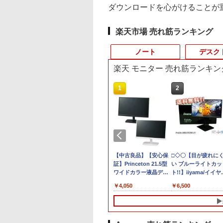
ダウンロードを心がけることが
楽天市場 売れ筋ランキング
ノート
デスク
楽天 モニター 売れ筋ランキン
4
10
10
1
1
1
2
2
2
ポイント
ノートパソコン IR
ントリーでP10倍
【エントリーでポイント10
中古 フルHD 13.3イン
【クーポン利用で実質
【中古】 富士通
中古パソコン | Lenovo |
【中古良品】【安心保
R160-NEC
□◇〇【目が疲れに
【エントリー
ャンス】
ラ顔認証 富士通
11 01:59まで】
倍】 【Aランク 良品】HP Z2
チ NEC LAVIE
19,692円＋P2！】☆白
LIFEBOOK A A561/D
ThinkCentre M710e Small |
証】Princeton 21.5型
Chromebook Y2 1点
い ブルーライトカッ
100％還元の
 AMD
EBOOK A5510 大
イント5倍★8/5〜
SFF G9 ワークステーション
GN286J4LN
色 ゲーミング モニタ
Celeron B710 1.6GHz
Windows11 | デスクトップ |
ワイドカラー液晶ディ
ChromeOS 11.6型
ト!!】iiyama/イイヤ
GMKtec ミニpc
HS 6コア12ス
15.6型 テンキー 第
】モニター iiyama
第12世代 Core i5 12600 メモ
Windows11 卓越性能
ー 320Hz 白 Fast IPS
Windows7世代のPC
一年保証 | 第7世代 | Core i5
スプレイ PTFWDE-
CPU Intel Celeron
フルHD対応21.5型
Intel Core i3 
,300
,930
￥99,800
￥39,589
￥21,880
￥3,500
￥9,980
￥4,050
￥5,980
￥6,500
￥66,248
Hz DDR5
代Core i5-10210U
Lite P1671HSC-
リ32GB SSD 2TB NVMe
第11世代Core i7-
0.5msMPRT 24.5イン
均一 BIOS表示可 ジャ
7400 3.0(～最大3.5)GHz |
22W / PTFBDE-22W ブ
N4020 メモリ 4GB
ProLite XUB2292HS
DDR4 64GBま
B Radeon
D256GB メモリ
J 15.6型 モバイルモ
NVIDIA T400 4GB GDDR6
1165G7 16GB 爆速
チ 24インチモニタ
ンクPC 送料無料
MEM:8GB | HDD:500GB |
ラック/ ホワイト色 ス
LPDDR4 SSD 32GB
B1 HDMI対応 スピ
SSD M.2 224
.2 2280
B Wi-
ー フル
Windows11 Pro 省スペース
NVMe式512GB-SSD
sRGB120% 320cd/m²
[95213]
DVDマルチ | Win11Pro64bit
ピーカー搭載 プリンス
eMMC 2021製 WebK
ー内蔵 綺麗な鮮明画
Windows11 Pr
8TB USB4
802.11ax)
1,920×1,080）IPS
デスクトップ 中古PC
カメラ 無線Wi-Fi6
液晶ディスプレイ
トン
カメラ付き 360度回
【中古】 送料無料
4.1GHz WIFI6