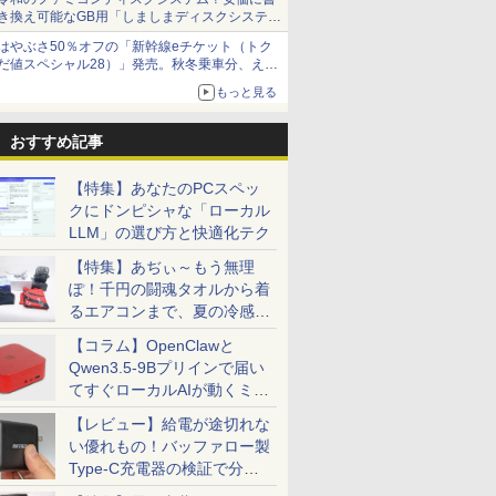
き換え可能なGB用「しましまディスクシステ
ム」
はやぶさ50％オフの「新幹線eチケット（トク
だ値スペシャル28）」発売。秋冬乗車分、えき
ねっと限定
もっと見る
おすすめ記事
【特集】あなたのPCスペッ
クにドンピシャな「ローカル
LLM」の選び方と快適化テク
【特集】あぢぃ～もう無理
ぽ！千円の闘魂タオルから着
るエアコンまで、夏の冷感グ
ッズ一挙紹介
【コラム】OpenClawと
Qwen3.5-9Bプリインで届い
てすぐローカルAIが動くミニ
PC「SER9 Pro」
【レビュー】給電が途切れな
い優れもの！バッファロー製
Type-C充電器の検証で分か
ったこと