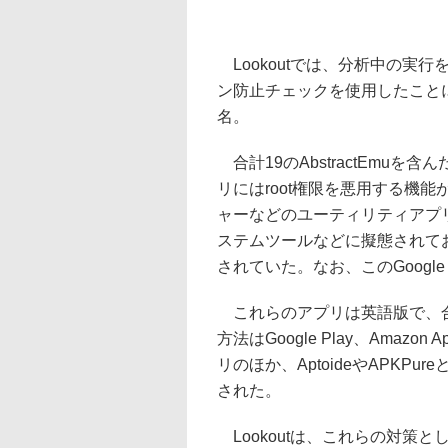
Lookoutでは、分析中の実
ン防止チェックを使用したことにち
名。
合計19のAbstractEmu
リにはroot権限を悪用する機
ャーなどのユーティリティアプ
ステムツールなどに擬態されており
されていた。なお、このGoogl
これらのアプリは英語版で、合
方法はGoogle Play、Amazon A
リのほか、AptoideやAPKP
された。
Lookoutは、これらの対策