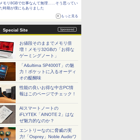
メモリ8GBで仕事なんて無理……そう思ってい
た時期が僕にもありました
もっと見る
Special Site
お値段そのままでメモリ倍
増！メモリ32GBの「お得な
ゲーミングノート」
「A&ultima SP4000T」の魅
力！ポケットに入るオーディ
オの醍醐味
性能の良いお得な中古PC情
報はこのページでチェック！
AIスマートノートの
iFLYTEK「AINOTE 2」はな
ぜ魅力的なのか？
エントリーなのに脅威の実
力!「Osprey」Noble Audioワ