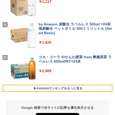
￥14,990
￥1,117
￥4,950
【2026年アップグレード版】AOKIMI ワイヤ
On My Road (Stadium ver.)
レスイヤホン bluetooth イヤホン V12 小型
by Amazon 炭酸水 ラベルレス 500ml ×24本
転生したら第七王子だったので、気まま
4
軽量 ブルートゥースHi-Fi 最大36時間再生 ぶ
強炭酸水 ペットボトル 500ミリリットル (Sm
に魔術を極めます（24） 【電子書籍】[
￥250
るーとゅーす コードレス ENCノイズキャン
art Basic)
石沢庸介 ]
セリング 自動ペアリング Type-C充電 マイク
付き 防水 タッチ式音量調整 スポーツ/通勤/通
￥1,625
￥825
学/WEB会議(ホワイト)
BUGS LIFE
￥1,964
コカ・コーラ やかんの麦茶 from 爽健美茶 ラ
タッチペンで音が聞ける！はじめてずか
ベルレス 650mlPET×24本
￥250
5
ん1000 英語つき [ 小学館 ]
Xiaomi シャオミ REDMI Buds 8 Lite ワイヤ
￥2,009
レスイヤホン Bluetooth 5.4 ノイズキャンセ
￥5,478
リング ANC 36時間再生
￥3,480
Amazonランキングをもっと見る
Google 検索で当サイトの記事を優先表示させる
薬屋のひとりごと 17巻 (デジタル版ビッグガ
ンガンコミックス)