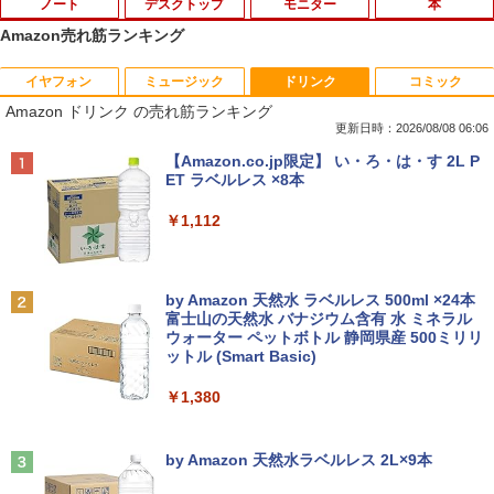
ノート
デスクトップ
モニター
本
Amazon売れ筋ランキング
イヤフォン
ミュージック
ドリンク
コミック
妹は知っている（8） 【電子限定特典つ
1
Amazon ドリンク の売れ筋ランキング
き】 【電子書籍】[ 雁木万里 ]
更新日時：2026/08/08 06:06
￥792
Anker Soundcore P40i オフホワイト
BRUCE WAYNE feat. Flo Milli, ATL Jacob
【Amazon.co.jp限定】 い・ろ・は・す 2L P
[Explicit]
ET ラベルレス ×8本
￥7,990
￥250
￥1,112
信じていた仲間達にダンジョン奥地で殺
2
されかけたがギフト『無限ガチャ』でレ
ベル9999の仲間達を手に入れて元パーテ
Anker Soundcore P31i ブラック
BRUCE WAYNE feat. Flo Milli, ATL Jacob
by Amazon 天然水 ラベルレス 500ml ×24本
ィーメンバーと世界に復讐＆『ざま
[Explicit]
富士山の天然水 バナジウム含有 水 ミネラル
ぁ！』します！【電子書籍】
ウォーター ペットボトル 静岡県産 500ミリリ
￥5,990
ットル (Smart Basic)
￥250
￥792
￥1,380
Anker Soundcore Liberty 5 ミッドナイトブ
On My Road (Stadium ver.)
バムとケロのデイブック Bam and Ker
3
ラック
by Amazon 天然水ラベルレス 2L×9本
o Day Book [ 島田ゆか ]
￥250