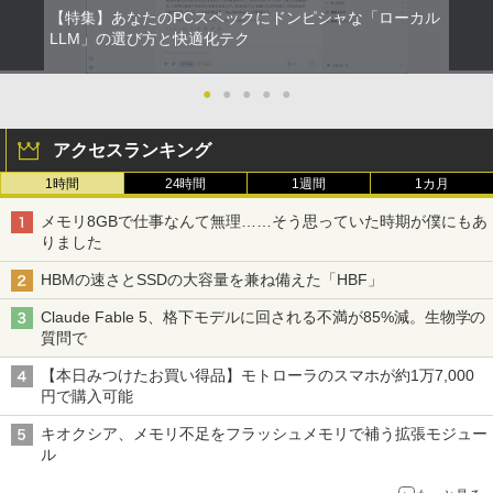
【特集】あなたのPCスペックにドンピシャな「ローカル
スーパーの裏でヤニ吸うふたり 9巻 (デジタル
LLM」の選び方と快適化テク
版ビッグガンガンコミックス)
●
●
●
●
●
￥810
アクセスランキング
1時間
24時間
1週間
1カ月
メモリ8GBで仕事なんて無理……そう思っていた時期が僕にもあ
りました
HBMの速さとSSDの大容量を兼ね備えた「HBF」
Claude Fable 5、格下モデルに回される不満が85%減。生物学の
質問で
【本日みつけたお買い得品】モトローラのスマホが約1万7,000
円で購入可能
キオクシア、メモリ不足をフラッシュメモリで補う拡張モジュー
ル