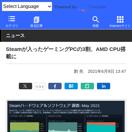
Powered by
Translate
PC Watch
半導体/周辺機器
CPU
AMD
カテゴリ
過去記事
検索
Impressサイト
ニュース
Steamが入ったゲーミングPCの3割、AMD CPU搭
載に
劉 尭
2021年6月9日 13:47
リスト