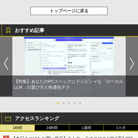
トップページに戻る
おすすめ記事
【特集】あなたのPCスペックにドンピシャな「ローカル
LLM」の選び方と快適化テク
●
●
●
●
●
アクセスランキング
1時間
24時間
1週間
1カ月