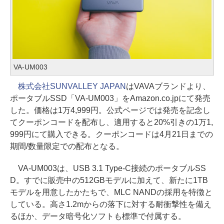
VA-UM003
株式会社SUNVALLEY JAPAN
はVAVAブランドより、
ポータブルSSD「VA-UM003」をAmazon.co.jpにて発売
した。価格は1万4,999円。公式ページでは発売を記念し
てクーポンコードを配布し、適用すると20%引きの1万1,
999円にて購入できる。クーポンコードは4月21日までの
期間/数量限定での配布となる。
VA-UM003は、USB 3.1 Type-C接続のポータブルSS
D。すでに販売中の512GBモデルに加えて、新たに1TB
モデルを用意したかたちで、MLC NANDの採用を特徴と
している。高さ1.2mからの落下に対する耐衝撃性を備え
るほか、データ暗号化ソフトも標準で付属する。