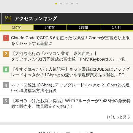
●
●
●
●
●
アクセスランキング
1時間
24時間
1週間
1カ月
Claude CodeでGPT-5.6を使ったら凍結！Codexが宣言通り上限
をリセットする事態に
【大河原克行の「パソコン業界、東奔西走」】
クラファン7,491万円達成の富士通「FMV Keyboard X」、極限
の静音化を追求
【今すぐ読みたい！人気記事】ネット回線は10Gbpsにアップグ
レードすべきか？1Gbpsとの違いや環境構築方法を解説 - PC
Watch
ネット回線は10Gbpsにアップグレードすべきか？1Gbpsとの違
いや環境構築方法を解説
【本日みつけたお買い得品】Wi-Fi 7ルーターが7,485円の激安特
価で販売中。数量限定だぞ急げ！
もっと見る