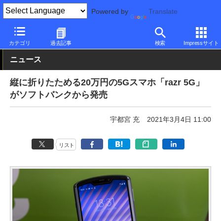
Powered by
Translate
PC Watch
パソコン/タブレット/スマートフォン
スマートフォン
カテゴリ
過去記事
検索
Impressサイト
ニュース
縦に折りたためる20万円の5Gスマホ「razr 5G」
がソフトバンクから発売
宇都宮 充
2021年3月4日 11:00
リスト