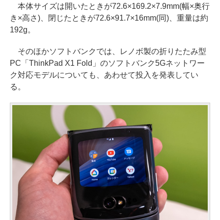
本体サイズは開いたときが72.6×169.2×7.9mm(幅×奥行
き×高さ)、閉じたときが72.6×91.7×16mm(同)、重量は約
192g。
そのほかソフトバンクでは、レノボ製の折りたたみ型
PC「ThinkPad X1 Fold」のソフトバンク5Gネットワー
ク対応モデルについても、あわせて投入を発表してい
る。