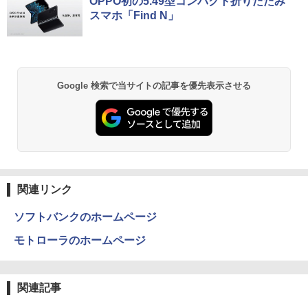
OPPO初の5.49型コンパクト折りたたみ
[Explicit]
富士山の天然水 バナジウム含有 水 ミネラル
ンガンコミックス)
Win11Pro64bit
スマホ「Find N」
ウォーター ペットボトル 静岡県産 500ミリリ
￥7,990
￥13,896
ットル (Smart Basic)
￥250
￥770
￥15,000
[新品]葬送のフリーレン (1-15巻 最新刊)
2
￥1,380
全巻セット
Philips｜フィリップス 液晶ディスプレ
2
Anker Soundcore P31i ブラック
BRUCE WAYNE feat. Flo Milli, ATL Jacob
ONE PIECE モノクロ版 115 (ジャンプコミッ
Google 検索で当サイトの記事を優先表示させる
中古パソコン | NEC | Mate MRL36L-5 |
イ(27型/IPS/FullHD 1920×1080/120Hz/
￥8,965
2
[Explicit]
クスDIGITAL)
【Amazon.co.jp限定】 い・ろ・は・す 2L P
Windows11 | デスクトップ | 一年保証 |
MPRT 1ms) 27E2N2100/11
ET ラベルレス ×8本
￥5,990
第9世代 | Core i3 9100 3.6(〜最大4.2)G
￥250
￥594
Hz | MEM:8GB | SSD:256GB(新品) | DV
￥13,800
￥1,112
Dマルチ | Win11Pro64bit
公式TOEIC Listening & Reading 問題
3
￥15,000
集 12 [ ETS ]
Anker Soundcore Liberty 5 ミッドナイトブ
On My Road (Stadium ver.)
異世界居酒屋「のぶ」(22) (角川コミックス・
タイムレコーダー 勤怠管理機 指紋認証・
3
ラック
エース)
by Amazon 天然水ラベルレス 2L×9本
￥3,630
パスワード認証 出勤レコーダー 勤怠レコ
関連リンク
￥250
ーダー 電子タイムレコーダー USBデー
￥14,990
￥832
￥1,117
送料無料 MouseComputer SL4-B450 単
タ管理 自動集計機能 1000ユーザー対応
3
ソフトバンクのホームページ
体 AMD Ryzen 3 3200G Windows11 64
100,000レコード保存 簡単設定 2.8イン
bit HDMI メモリー8GB 高速SSD256GB
チLCDスクリーン PSE認証済
モトローラのホームページ
M.2-SATA +HDD1TB DVDマルチ 中古デ
WORLD SEIKYO vol.8 [ 聖教新聞社 ]
4
スクトップパソコン 中古 パソコン【30
【2026年アップグレード版】AOKIMI ワイヤ
見知らぬ糸
HUNTER×HUNTER モノクロ版 39 (ジャンプ
￥14,880
日保証】1235602
レスイヤホン bluetooth イヤホン V12 小型
コミックスDIGITAL)
【Amazon.co.jp限定】 伊藤園 磨かれて、澄
￥300
軽量 ブルートゥースHi-Fi 最大36時間再生 ぶ
みきった日本の水 2L 8本 ラベルレス [ ケース
￥250
関連記事
るーとゅーす コードレス ENCノイズキャン
] [ 水 ] [ ペットボトル ] [ 箱買い ] [ ストック
￥19,800
￥572
セリング 自動ペアリング Type-C充電 マイク
] [ 水分補給 ]
レノボジャパン Lenovo L24-4C モニ
4