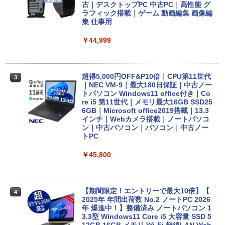
古｜デスクトップPC 中古PC｜高性能 グ
ラフィック搭載｜ゲーム 動画編集 画像編
集 仕事用
￥44,999
超得5,000円OFF&P10倍｜CPU第11世代
3
｜NEC VM-9｜最大180日保証｜中古ノー
トパソコン Windows11 office付き｜Co
re i5 第11世代｜メモリ最大16GB SSD25
6GB｜Microsoft office2019搭載｜13.3
インチ｜Webカメラ搭載｜ノートパソコ
ン｜中古パソコン｜パソコン｜中古ノー
トPC
￥45,800
【期間限定！エントリーで最大10倍】【
4
2025年 年間出荷数 No.2 ノートPC 2026
年 爆進中！】整備済み ノートパソコン 1
3.3型 Windows11 Core i5 大容量 SSD 5
12GB 16GB メモリ Wi-Fi 無線LAN Web