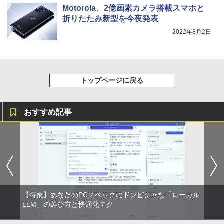
付き 防水 タッチ式音量調整 スポーツ/通勤/通
ター ［23.8型 / フルHD(1920×1080) / ワ
Motorola、2億画素カメラ搭載スマホと
学/WEB会議(ホワイト)
￥998
イド / 144Hz］ クラウドグレー 67DDK
折りたたみ新型を今夜発表
方舟 （講談社文庫） [ 夕木 春央 ]
中古パソコン | Lenovo | ThinkCentre M
AC6JP
On My Road (Stadium ver.)
スーパーの裏でヤニ吸うふたり 9巻 (デジタル
5
4
￥1,964
2022年8月2日
720s Small | Windows11 | デスクトップ
版ビッグガンガンコミックス)
| 一年保証 | 第8世代 | Core i5 8400 2.8
￥913
￥15,180
by Amazon 炭酸水 ラベルレス 500ml ×24本
￥250
(〜最大4.0)GHz | MEM:8GB | SSD:512G
強炭酸水 ペットボトル 500ミリリットル (Sm
￥810
B(新品) | DVDマルチ | Win11Pro64bit
Xiaomi シャオミ REDMI Buds 8 Lite ワイヤ
art Basic)
レスイヤホン Bluetooth 5.4 ノイズキャンセ
リング ANC 36時間再生
￥22,980
￥1,625
Yoothi 互換品 14.0インチ Lenovo Yoga
トップページに戻る
5
7-14ITL5 82BH 対応 FullHD 1920x1080
￥3,480
IPS LED LCD ディスプレイ タッチスク
リーン タッチ機能付き液晶パネル 修理交
おすすめ記事
ミニPC Dell HP Lenovo 高速CPU 第8世
換用液晶タッチパネル ベゼル付き
5
代 Corei3/i5-8500T メモリ最大16GB SS
D1TB 二画面デュアル アウトレット オフ
￥15,500
ィス付き 最新MSOffice2024可 Win11Pr
o 中古パソコンデスクトップパソコン ミ
ニPC デル 中古パソコンデスクトップPC
￥18,888
【特集】あなたのPCスペックにドンピシャな「ローカル
LLM」の選び方と快適化テク