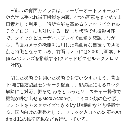
F値1.7の背面カメラには、レーザーオートフォーカス
や光学式手ぶれ補正機能を内蔵。4つの画素をまとめて1
画素として利用し、暗所性能を高めるクアッドピクセル
テクノロジーにも対応する。閉じた状態でも撮影可能
で、クイックビューディスプレイで画角を確認しなが
ら、背面カメラの機能を活用した高画質な自撮りできる
点も特徴となっている。前面カメラには2,000万画素、F
値2.2のレンズを搭載する(クアッドピクセルテクノロジ
ー対応)。
閉じた状態でも開いた状態でも使いやすいよう、背面
下側に指紋認証センサーを配置し、顔認証によるロック
解除にも対応。振る/ひねるといったジェスチャー操作で
機能が呼び出せるMoto Actionや、アイコン類の色や形、
フォントをカスタマイズできるMy UX機能なども搭載す
る。国内向けの調整として、フリック入力への対応やAn
droid 11の標準搭載なども行なっている。