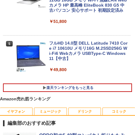
カメラ HP 最高峰 EliteBook 830 G5 中
古パソコン 安心サポート 初期設定済み
￥51,800
フルHD 14.0型 DELL Latitude 7410 Cor
5
e i7 10610U メモリ16G M.2SSD256G W
i-Fi6 Webカメラ USBType-C Windows
11【中古】
￥49,800
楽天ランキングをもっと見る
Amazon売れ筋ランキング
イヤフォン
ミュージック
ドリンク
コミック
【訳あり品】中古パソコン | NEC | Mate
【BenQ公式店】BenQ ベンキュー GW2
永瀬廉 プレミアムBOX【初回限定版】
1
1
1
MKM30B-4 | Windows11 | デスクトップ
491 23.8インチ アイケアモニター Full H
（仮） [ 永瀬廉 ]
編集部のおすすめ記事
| 一年保証 | 第8世代 | Core i5 8500 3.0
D/IPS/HDMI/DP/ブルーライト軽減プラ
(〜最大4.1)GHz | MEM:8GB | SSD:256G
ス/フリッカーフリー/ティルト機能/24型/
￥8,800
Anker Soundcore P40i オフホワイト
BRUCE WAYNE feat. Flo Milli, ATL Jacob
by Amazon 天然水 ラベルレス 500ml ×24本
薬屋のひとりごと 17巻 (デジタル版ビッグガ
B(NVMe) | DVD-ROM | 無線LAN:あり |
24インチ相当 PCモニター