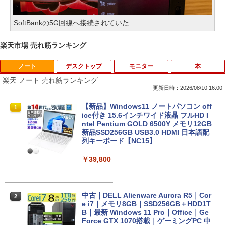
SoftBankの5G回線へ接続されていた
楽天市場 売れ筋ランキング
ノート
デスクトップ
モニター
本
楽天 ノート 売れ筋ランキング
更新日時：2026/08/10 16:00
【新品】Windows11 ノートパソコン off
1
ice付き 15.6インチワイド液晶 フルHD I
ntel Pentium GOLD 6500Y メモリ12GB
新品SSD256GB USB3.0 HDMI 日本語配
列キーボード【NC15】
￥39,800
中古｜DELL Alienware Aurora R5｜Cor
2
e i7｜メモリ8GB｜SSD256GB＋HDD1T
B｜最新 Windows 11 Pro｜Office｜Ge
Force GTX 1070搭載｜ゲーミングPC 中