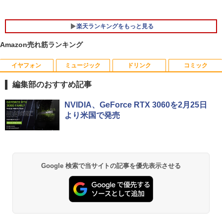
楽天ランキングをもっと見る
Amazon売れ筋ランキング
イヤフォン
ミュージック
ドリンク
コミック
地デジ BS TV 視聴 Youtube 動画 23.8 i
モバイルモニター HAILESI S123E 12.3
ハーレム王の異世界プレス漫遊記 〜最強
1
1
1
n NEC ラビ LAVIE Direct DA570M 整備
インチ タッチパネル タッチペン対応 モ
無双のおじさんはあらゆる種族を嫁にす
編集部のおすすめ記事
済 第8世代 Corei5 デスクトップパソコン
バイルディスプレイ 1920x1280 フルHD
る〜（コミック） ： 6 【電子書籍】[ 灰
SSD512GB ＋ HDD1TB 中古 一体型 WI
3:2比率 100％sRGB広色域 高輝度300nit
刃ねむみ ]
Anker Soundcore P40i オフホワイト
BRUCE WAYNE feat. Flo Milli, ATL Jacob
by Amazon 天然水 ラベルレス 500ml ×24本
薬屋のひとりごと 17巻 (デジタル版ビッグガ
NDOWS11 メモリ8GB DVDマルチ キー
HDR対応 OTG対応 ポータブルモニター
NVIDIA、GeForce RTX 3060を2月25日
[Explicit]
富士山の天然水 バナジウム含有 水 ミネラル
ンガンコミックス)
ボード マウス付 初期設定済 WEBカメラ
軽量 自立型 スピーカー内蔵Switch2 PS5
￥792
より米国で発売
ウォーター ペットボトル 静岡県産 500ミリリ
￥7,990
office付き TVチューナー PC 本体 送料込
XBOX PC Mac iPhone
ットル (Smart Basic)
￥250
￥770
￥63,800
￥11,999
￥1,380
ポケットモンスター ビジュアルアートブ
2
ック 30th anniversary Art Book of Pok
Anker Soundcore P31i ピンク
BRUCE WAYNE feat. Flo Milli, ATL Jacob
ONE PIECE モノクロ版 115 (ジャンプコミッ
Google 検索で当サイトの記事を優先表示させる
emon Video Games developed by GA
[Explicit]
クスDIGITAL)
【Amazon.co.jp限定】 い・ろ・は・す 2L P
【★20％クーポン】MINISFORUM NAB
【送料無料】TF: DELL デル 超広視野角
ME FREAK BOOK2（-） （ポケモン
2
2
ET ラベルレス ×8本
￥5,990
6 Lite ミニPC Intel® Core i5-12600H 1
P2421D QHD (2560x1440) 液晶モニター
ポケモン） [ 元宮秀介 ]
￥250
￥594
6/32GB 512GB/1TB ミニパソコン Wi-Fi
23.8インチワイド ブラック LEDバックラ
￥1,112
6 BT5.2 2x2500Mbps LAN有線無線接続
イト付 非光沢 ノングレア 液晶ディスプ
￥5,500
両対応 HDMI×2 /USB-C×2 4K@60Hz 4
レイ 中古液晶モニター 高画質 昇降・回
画面出力 小型パソコン
転可能【3ケ月保証】