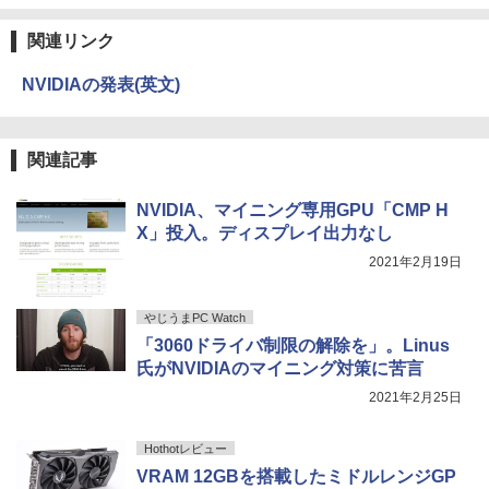
Anker Soundcore Liberty 5 ミッドナイトブ
On My Road (Stadium ver.)
異世界居酒屋「のぶ」(22) (角川コミックス・
ラック
エース)
by Amazon 天然水ラベルレス 2L×9本
￥109,799
￥14,800
創造錬金術師は自由を謳歌する 故郷を追
3
関連リンク
￥250
放されたら、魔王のお膝元で超絶効果の
￥-
￥832
￥1,117
マジックアイテム作り放題になりまし
NVIDIAの発表(英文)
た (7) 【電子書籍】[ 千月さかき ]
-新品- mouse G TUNE DGI5G60JD65D
JAPANNEXT｜ジャパンネクスト モバイ
3
3
WHB3 ゲーミングデスクトップ
ル液晶ディスプレイ(10.5型/IPS/FHD+ 19
￥924
20×1280/60Hz/50ms)(シルバー) JN-MD-
【2026年アップグレード版】AOKIMI ワイヤ
見知らぬ糸
スーパーの裏でヤニ吸うふたり 9巻 (デジタル
関連記事
IPS105FHDPR
レスイヤホン bluetooth イヤホン V12 小型
版ビッグガンガンコミックス)
by Amazon 炭酸水 ラベルレス 500ml ×24本
￥189,800
軽量 ブルートゥースHi-Fi 最大36時間再生 ぶ
強炭酸水 ペットボトル 500ミリリットル (Sm
￥250
るーとゅーす コードレス ENCノイズキャン
art Basic)
￥14,440
￥810
この素晴らしい世界に祝福を！(23) 【電
NVIDIA、マイニング専用GPU「CMP H
4
セリング 自動ペアリング Type-C充電 マイク
子書籍】[ 渡 真仁 ]
X」投入。ディスプレイ出力なし
付き 防水 タッチ式音量調整 スポーツ/通勤/通
￥1,625
学/WEB会議(ホワイト)
【展示品・代引不可】 富士通 FUJITSU
2021年2月19日
4
￥924
デスクトップPC FMV Desktop Fシリー
【2,000円クーポン＋P最大31.5%還
On My Road (Stadium ver.)
HUNTER×HUNTER モノクロ版 39 (ジャンプ
4
￥1,964
ズ F77 27型 / Core i7-1260P / メモリ 16
元！】ゲーミングモニター 27インチモニ
コミックスDIGITAL)
【Amazon.co.jp限定】 伊藤園 磨かれて、澄
GB / SSD 1TB / Windows 11 / 2024 Offi
ター 液晶ディスプレイ WQHD (2560x14
やじうまPC Watch
みきった日本の水 2L 8本 ラベルレス [ ケース
￥250
ce付き
40) Fast IPS 200Hz 1ms(MPRT) 124%s
] [ 水 ] [ ペットボトル ] [ 箱買い ] [ ストック
￥572
「3060ドライバ制限の解除を」。Linus
RGB 低ブルーライトフリッカーフリーFr
Xiaomi シャオミ REDMI Buds 8 Lite ワイヤ
] [ 水分補給 ]
奇界／世界 佐藤健寿作品集 [ 佐藤健寿 ]
5
氏がNVIDIAのマイニング対策に苦言
eeSync & G-Sync対応高輝度400cd/m²
￥229,800
レスイヤホン Bluetooth 5.4 ノイズキャンセ
PS5対応HDMI×2 DP×1.4 KTC H27T22C
リング ANC 36時間再生
2021年2月25日
￥998
￥5,940
3年保証
￥3,480
Hothotレビュー
￥23,731
【★20%OFF】MINISFORUM MS-S1 M
5
ax ミニPC AMD Ryzen Al Max+ 395 /Ra
VRAM 12GBを搭載したミドルレンジGP