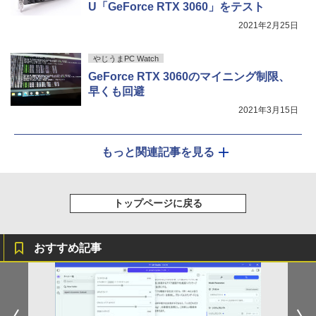
deon 8060S /128GB+2TB SSD/ 1 х HD
U「GeForce RTX 3060」をテスト
MI ・2 х USB4・2 х USB4 V2 /2 х 10Gb
E LAN ミニパソコン
2021年2月25日
IOデータ ゲーミングモニター(ゲーミン
5
グスタンド) GigaCrysta KH-GD243UDB
-F ［23.8型 / フルHD(1920×1080) / ワイ
￥565,999
やじうまPC Watch
ド / 240Hz］ ブラック
GeForce RTX 3060のマイニング制限、
￥26,800
早くも回避
2021年3月15日
もっと関連記事を見る
トップページに戻る
おすすめ記事