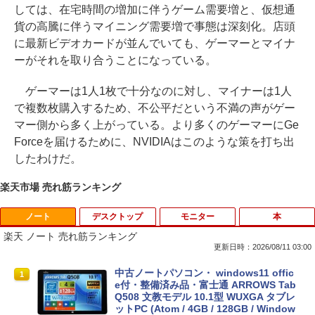
しては、在宅時間の増加に伴うゲーム需要増と、仮想通
貨の高騰に伴うマイニング需要増で事態は深刻化。店頭
に最新ビデオカードが並んでいても、ゲーマーとマイナ
ーがそれを取り合うことになっている。
ゲーマーは1人1枚で十分なのに対し、マイナーは1人
で複数枚購入するため、不公平だという不満の声がゲー
マー側から多く上がっている。より多くのゲーマーにGe
Forceを届けるために、NVIDIAはこのような策を打ち出
したわけだ。
楽天市場 売れ筋ランキング
ノート
デスクトップ
モニター
本
楽天 ノート 売れ筋ランキング
更新日時：2026/08/11 03:00
中古ノートパソコン・ windows11 offic
1
e付・整備済み品・富士通 ARROWS Tab
Q508 文教モデル 10.1型 WUXGA タブレ
ットPC (Atom / 4GB / 128GB / Window