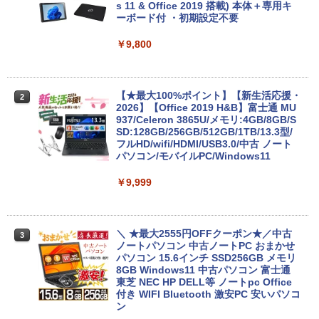
s 11 & Office 2019 搭載) 本体＋専用キ
ーボード付 ・初期設定不要
￥9,800
【★最大100%ポイント】【新生活応援・
2
2026】【Office 2019 H&B】富士通 MU
937/Celeron 3865U/メモリ:4GB/8GB/S
SD:128GB/256GB/512GB/1TB/13.3型/
フルHD/wifi/HDMI/USB3.0/中古 ノート
パソコン/モバイルPC/Windows11
￥9,999
＼ ★最大2555円OFFクーポン★／中古
3
ノートパソコン 中古ノートPC おまかせ
パソコン 15.6インチ SSD256GB メモリ
8GB Windows11 中古パソコン 富士通
東芝 NEC HP DELL等 ノートpc Office
付き WIFI Bluetooth 激安PC 安いパソコ
ン