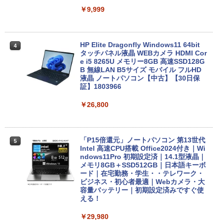
￥9,999
HP Elite Dragonfly Windows11 64bit
4
タッチパネル液晶 WEBカメラ HDMI Cor
e i5 8265U メモリー8GB 高速SSD128G
B 無線LAN B5サイズ モバイル フルHD
液晶 ノートパソコン【中古】【30日保
証】1803966
￥26,800
「P15倍還元」ノートパソコン 第13世代
5
Intel 高速CPU搭載 Office2024付き｜Wi
ndows11Pro 初期設定済｜14.1型液晶｜
メモリ8GB＋SSD512GB｜日本語キーボ
ード｜在宅勤務・学生・・テレワーク・
ビジネス・初心者最適｜Webカメラ・大
容量バッテリー｜初期設定済みですぐ使
える！
￥29,980