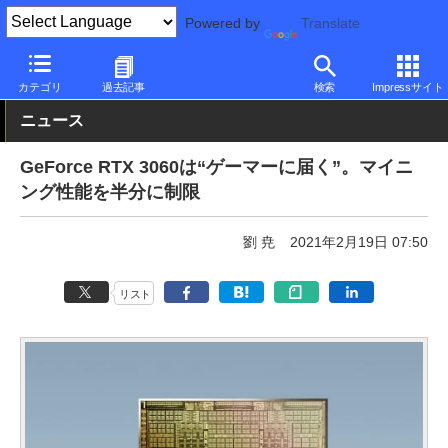
Powered by
Translate
PC Watch
半導体/周辺機器
GPU
GeForce
カテゴリ
過去記事
検索
Impressサイト
ニュース
GeForce RTX 3060は“ゲーマーに届く”。マイニ
ング性能を半分に制限
劉 尭
2021年2月19日 07:50
リスト