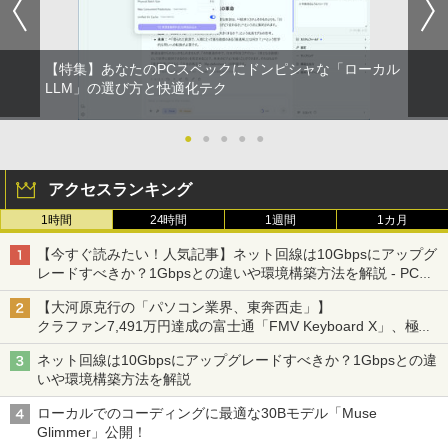
【特集】あなたのPCスペックにドンピシャな「ローカル
LLM」の選び方と快適化テク
●
●
●
●
●
アクセスランキング
1時間
24時間
1週間
1カ月
【今すぐ読みたい！人気記事】ネット回線は10Gbpsにアップグ
レードすべきか？1Gbpsとの違いや環境構築方法を解説 - PC
Watch
【大河原克行の「パソコン業界、東奔西走」】
クラファン7,491万円達成の富士通「FMV Keyboard X」、極限
の静音化を追求
ネット回線は10Gbpsにアップグレードすべきか？1Gbpsとの違
いや環境構築方法を解説
ローカルでのコーディングに最適な30Bモデル「Muse
Glimmer」公開！