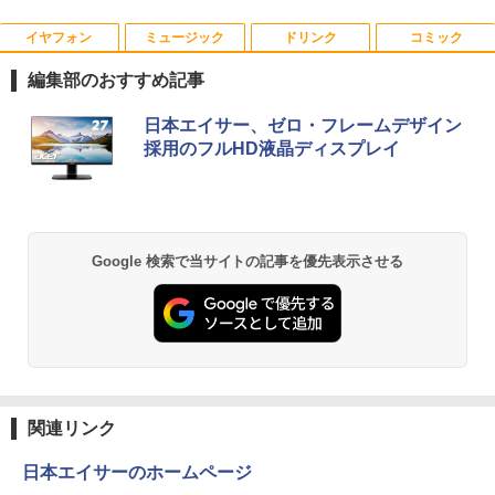
イヤフォン
ミュージック
ドリンク
コミック
NiPoGi ミニpc Intel N5030 【2026新モ
★PHILIPS / フィリップス 16:9 フルHD
ゼンリン住宅地図 B4判 東京都 東京都港
1
1
1
デル・業界超ミニ】 最大3.1Hz mini pc
VA ディスプレイ 液晶モニター 221S9A/1
区 発行年月202604 13103011I
編集部のおすすめ記事
Windows11 Pro 12GB+256GB SSD (4T
1 [21.5インチ ブラック]【PCモニター・
B拡大可能) 4K 静音 高速熱放散 小型超軽
液晶ディスプレイ】【送料無料】
￥25,740
Anker Soundcore P40i オフホワイト
BRUCE WAYNE feat. Flo Milli, ATL Jacob
【Amazon.co.jp限定】 い・ろ・は・す 2L P
薬屋のひとりごと 17巻 (デジタル版ビッグガ
量ミニパソコン豊富なインターフェース
日本エイサー、ゼロ・フレームデザイン
[Explicit]
ET ラベルレス ×8本
ンガンコミックス)
USB3.2/HDMI 2.0×2 高速2.4G/5GWi-Fi
￥10,120
採用のフルHD液晶ディスプレイ
￥7,990
BT4.2 省電力 小型パソコン
￥250
￥1,112
￥770
￥29,900
杖と剣のウィストリア（16） 【電子書
2
籍】[ 大森藤ノ ]
KEEPTIME モバイルモニター 15.6イン
2
チ 1920*1080 モバイルディスプレイ ポ
Anker Soundcore P31i ブラック
BRUCE WAYNE feat. Flo Milli, ATL Jacob
by Amazon 天然水 ラベルレス 500ml ×24本
異世界居酒屋「のぶ」(22) (角川コミックス・
Google 検索で当サイトの記事を優先表示させる
ータブルモニター IPS液晶パネル 非光沢
￥594
[Explicit]
富士山の天然水 バナジウム含有 水 ミネラル
エース)
【今だけP10倍！大量還元！】一体型デ
画面 薄型 軽量 マグネット保護カバー付
2
ウォーター ペットボトル 静岡県産 500ミリリ
￥5,990
スクトップパソコン VETESA 22型液晶
き USB Type-C ミニHDMI
ットル (Smart Basic)
￥250
￥832
第2世代Core i5 Windows11搭載 Office
付き メモリ8GB SSD256GB 初期設定済
￥10,385
￥1,380
み USB2.0 Wi-Fi無線LAN対応 キーボー
歴史地理学事典 [ 歴史地理学会 ]
3
ド＆マウス付属 在宅勤務 学生向け 初心
者向け 高性能PC 新品
Anker Soundcore Liberty 5 ミッドナイトブ
On My Road (Stadium ver.)
ONE PIECE モノクロ版 115 (ジャンプコミッ
￥26,400
ラック
クスDIGITAL)
by Amazon 炭酸水 ラベルレス 500ml ×24本
モニター台 ラック ヴィト 【玄関先迄納
3
関連リンク
強炭酸水 ペットボトル 500ミリリットル (Sm
￥39,900
￥250
品】 ニトリ
art Basic)
￥14,990
￥594
日本エイサーのホームページ
￥1,790
￥1,625