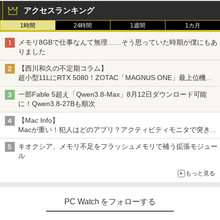
【★最大100%ポイント】【Win11正式対
5
アクセスランキング
応】Dell OptiPlex 3080 SFF/第10世代 C
ore i5/メモリ:8GB/16GB/32GB/SSD:25
1時間
24時間
1週間
1カ月
6GB/512GB/1TB/USB 3.2/DP/HDMI/Wi-f
i/2画面出力/Windows11/Windows10/Of
メモリ8GBで仕事なんて無理……そう思っていた時期が僕にもあ
fice/中古 デスクトップ デスクトップPC
りました
￥45,800
【西川和久の不定期コラム】
超小型11LにRTX 5080！ZOTAC「MAGNUS ONE」最上位機の
実力を探る
一部Fable 5超え「Qwen3.8-Max」8月12日ダウンロード可能
に！Qwen3.8-27Bも順次
【Mac Info】
Macが重い！犯人はどのアプリ？アクティビティモニタで突き止
める
キオクシア、メモリ不足をフラッシュメモリで補う拡張モジュー
ル
もっと見る
PC Watch をフォローする