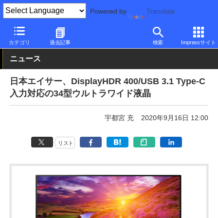
Powered by
Translate
PC Watch
半導体/周辺機器
モニター
Acer
カテゴリ
過去記事
検索
Impressサイト
ニュース
日本エイサー、DisplayHDR 400/USB 3.1 Type-C
入力対応の34型ウルトラワイド液晶
宇都宮 充
2020年9月16日 12:00
リスト