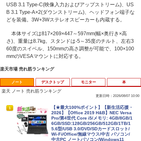
USB 3.1 Type-C(映像入力およびアップストリーム)、US
B 3.1 Type-A×2(ダウンストリーム)、ヘッドフォン端子な
どを装備。3W+3Wステレオスピーカーも内蔵する。
本体サイズは817×269×447～597mm(幅×奥行き×高
さ)、重量は8.7kg。スタンドは-5～35度のチルト、左右3
60度のスイベル、150mmの高さ調整が可能で、100×100
mmのVESAマウントに対応する。
楽天市場 売れ筋ランキング
ノート
デスクトップ
モニター
本
楽天 ノート 売れ筋ランキング
更新日時：2026/08/07 10:00
【★最大100%ポイント】【新生活応援・
1
2026】【Office 2019 H&B】NEC Versa
Pro/第4世代 Core i5/メモリ: 4GB/8GB/1
6GB/SSD:128GB/256GB/512GB/1TB/1
5.6型/USB 3.0/DVD/SDカードスロット/
Wi-Fi/Office/無線マウス/中古 パソコン/
中古PC ノートパソコン/Windows11