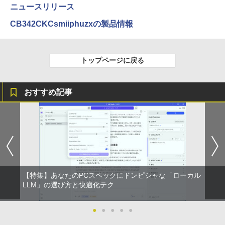
ニュースリリース
【エントリーでポイント100％還元チャ
はじめての世界名作えほん あかいえほ
3
4
ンス】GMKtec G10 ミニPC【AMD Ryz
んのおうち（1～40巻） （0） [ 中脇 初
【2026年アップグレード版】AOKIMI ワイヤ
On My Road (Stadium ver.)
HUNTER×HUNTER モノクロ版 39 (ジャンプ
CB342CKCsmiiphuzxの製品情報
en 5 3500U DDR4 16GB 512GB/256GB/
枝 ]
レスイヤホン bluetooth イヤホン V12 小型
コミックスDIGITAL)
by Amazon 天然水ラベルレス 2L×9本
1T SSD】4C/8T 3.7GHz 64GB 16T拡張
軽量 ブルートゥースHi-Fi 最大36時間再生 ぶ
￥250
【10%OFFクーポン】KOORUIモニター
4
Windows11 Pro 8K/4K 3画面出力 LAN *
るーとゅーす コードレス ENCノイズキャン
￥26,400
￥572
21.5インチ 120Hz サブモニター FHD ゲ
￥1,117
2 WiFi5 Bluetooth5.0 Nucbox みにpc
セリング 自動ペアリング Type-C充電 マイク
ーミングモニター pcモニター VAパネル
Ryzen 5 N95/N97/N100/4300U/N150よ
トップページに戻る
付き 防水 タッチ式音量調整 スポーツ/通勤/通
液晶ディスプレイ 1080P 高画質 アイケ
り高性能
学/WEB会議(ホワイト)
ア ps4/ps5/switch対応（HDMI/VGA/VE
SA対応） Free-sync オーディオ端子
80代になるとたいていボケるか死ぬ。70
BUGS LIFE
スーパーの裏でヤニ吸うふたり 9巻 (デジタル
5
￥61,999
￥1,964
代は神様から与えられた特別な時間 （幻
版ビッグガンガンコミックス)
コカ・コーラ やかんの麦茶 from 爽健美茶 ラ
おすすめ記事
冬舎新書） [ 林真理子 ]
￥9,980
ベルレス 650mlPET×24本
￥250
￥810
Xiaomi シャオミ REDMI Buds 8 Lite ワイヤ
￥1,034
￥2,009
【1500円OFFクーポン】【マウス＋キー
レスイヤホン Bluetooth 5.4 ノイズキャンセ
4
ボード付属】デスクトップパソコン 中古
リング ANC 36時間再生
【お買い物マラソ開催中！P最大31.5%還
5
パソコン Microsoft Office付き 初期設定
元】5年保証/Type-C/100Hz 24インチ モ
不要 ストレージ 最大1TB メモリ32GB C
ニター USB-C IPSパネル スピーカー内蔵
￥2,980
orei5 第9世代 HP Prodesk 400 G6 SF
HDR10 Adaptive Sync VESA対応 チル
デスクトップ 中古パソコン Windows11
ト調整可 オフィス用PCモニター フレー
Pro pc
【特集】あなたのPCスペックにドンピシャな「ローカル
ムレス Type-C/HDMIポート 高画質 FHD
LLM」の選び方と快適化テク
フルHD 液晶モニター Minifire MF24X3C
￥39,800
￥11,999
●
●
●
●
●