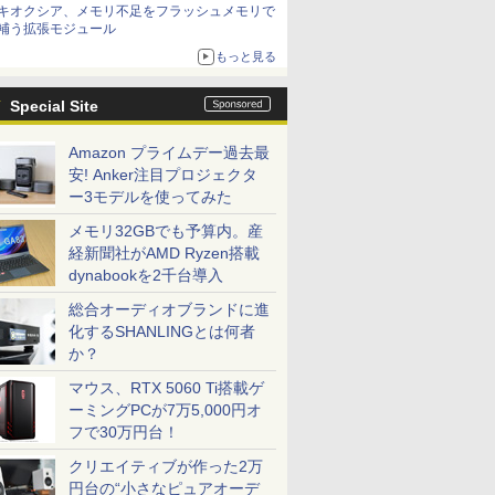
キオクシア、メモリ不足をフラッシュメモリで
は？
補う拡張モジュール
もっと見る
Special Site
Amazon プライムデー過去最
安! Anker注目プロジェクタ
ー3モデルを使ってみた
メモリ32GBでも予算内。産
経新聞社がAMD Ryzen搭載
dynabookを2千台導入
総合オーディオブランドに進
化するSHANLINGとは何者
か？
マウス、RTX 5060 Ti搭載ゲ
ーミングPCが7万5,000円オ
フで30万円台！
クリエイティブが作った2万
円台の“小さなピュアオーデ