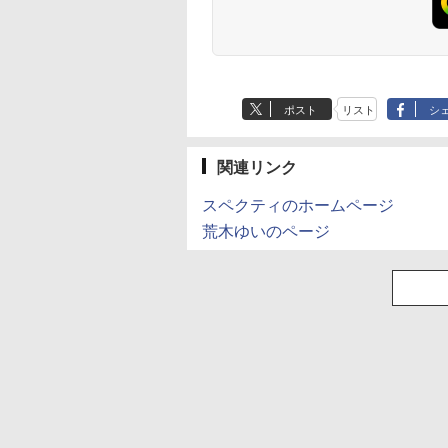
解剖学 ドローイン
ッスン クレパスで描
ス[文庫版](1-22巻 全
ングロック) 2026年 
フォーム＆ポーズ [
きました [ momo ]
巻) 全巻セット
月号 [雑誌]
 Fox ]
500
￥1,518
￥19,360
￥1,111
Anker Soundcore
BRUCE WAYNE feat.
by Amazon 天然水
薬屋のひとりごと 17
Anker Soundcore
BRUCE WAYNE feat
【Amazon.co.jp限
異世界居酒屋「の
P40i オフホワイト
Flo Milli, ATL Jacob
ラベルレス 500ml
巻 (デジタル版ビッグ
P31i ブラック
Flo Milli, ATL Jacob
定】 い・ろ・は・す
ぶ」(22) (角川コミッ
[Explicit]
×24本 富士山の天然
ガンガンコミックス)
[Explicit]
2L PET ラベルレス
クス・エース)
￥5,990
￥4,990
ポスト
リスト
シ
水 バナジウム含有 水
×8本
￥250
￥1,380
￥770
￥250
￥1,001
￥832
ミネラルウォーター
ペットボトル 静岡県
産 500ミリリットル
関連リンク
(Smart Basic)
スペクティのホームページ
荒木ゆいのページ