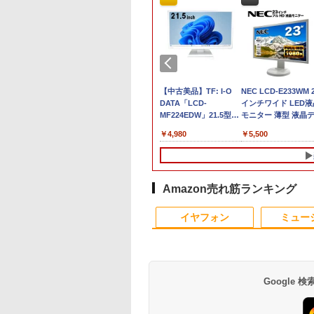
ビュー特典★保証
US エイスース 液
「新入荷」美品 ノート
MAXZEN モニター 27
【Windows11】【充実
DELL OptiPlex 3050
【中古美品】TF: I-O
MS Office 2024 H&
hp Z420 Workstatio
NEC LCD-E233WM 
6ヶ月＆高評価シ
ィスプレイ Eye
パソコン ThinkPad X13
インチ 144Hz WQHD
のインターフェース】
SFF Core i5-6500
DATA「LCD-
搭載｜14型 WEBカ
Xeon E5-1620 3.6G
インチワイド LED液
】Windows11
e ［23.8型 / フル
Gen 2超軽量高性能大容
FastIPS HDMI2.0
TOSHIBA dynabook
3.2GHz 8GB
MF224EDW」21.5型ワ
ラ 指紋認証 搭載モ
16GB 256B(SSD)
モニター 薄型 液晶
PC HP おまかせ
1920×1080) / ワイ
量 第11世代Corei5日本
DP1.4 sRGB100％ フ
B65 第8世代 Core i5
256GB(SSD)
イド液晶ディスプレ
｜中古 ノートパソコ
Quadro 4000 DVD+-
スプレイ 非光沢 TN
,999
,800
￥36,599
￥15,980
￥20,000
￥14,500
￥4,980
￥29,800
￥24,900
￥5,500
代 Corei5 16Gメ
 VA249HG
語キーボード13.3型
リッカーレス ブルーラ
8250U/1.60GHz 8GB
HDMI/DisplayPort出力
イ/LEDバックライ
Windows11 Office 
RW Windows7 Pro
ネル フルHD
ー 大容量SSD
FHD高解像度16GBメモ
イトカット 非光沢
SSD128GB M.2 スーパ
DVD+-RW Windows10
ト/Full
き｜Dell Latitude 5
64bit 難有 【中古】
1920×1080 ディス
osoft Office イン
リ 新品SSD256GB 超軽
Adaptive-Sync
ーマルチ Windows11
Pro 64bit 小難 【中
HD/HDMI&VGA&DVI&
｜Core i5 第8世代 
【20260521】
イポート DVI VGA
1TB/Wi-
ール済 大画面 送
量 カメ
MJM27IC03-Q144 マク
64bit WPSOffice 15.6
古】【20260508】
スピーカー対応 液晶モ
1.60GHz 4コア 8ス
VESA準拠 【中古】
 Officeインスト
ラ/HDMI/5GWIFI/Bluetooth
スゼン xp10n
インチ HD カメラ テン
ニター【3月間保証】
ッド メモリ 8GB SS
Amazon売れ筋ランキング
済【中古】
Office搭載 ノートパソ
キー 無線LAN 中古パ
256GB｜中古パソコ
10
1
2
コン 中古Windows11
ソコン ノートパソコン
中古ノートパソコン 
イヤフォン
ミュー
送料無料
PC Notebook
古PC ノートPC
Google
ティストのための
おいしい！イラストレ
[新品]からくりサーカ
Talking Rock! (ト