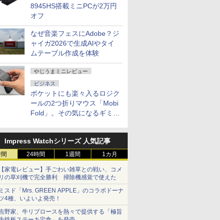
8945HS搭載ミニPCが2万円
オフ
なぜ音楽フェスにAdobe？ジ
ャイガ2026で生成AIやタイ
ムテーブル作成を体験
やじうまミニレビュー
ビジネス
ポケットにも楽々入るロジク
ールの2つ折りマウス「Mobi
Fold」。その気になるギミッ
クとは？
Impress Watchシリーズ 人気記事
時間
24時間
1週間
1カ月
【家電レビュー】手ごわい雑草との戦い、コメ
リの草刈機で完全勝利 掃除機感覚で使えた
ミスド「Mrs. GREEN APPLE」のコラボドーナ
ツ4種、いよいよ発売！
吉野家、牛リブロースを熱々で提供する「極旨
牛鉄板ステーキ定食」を発売