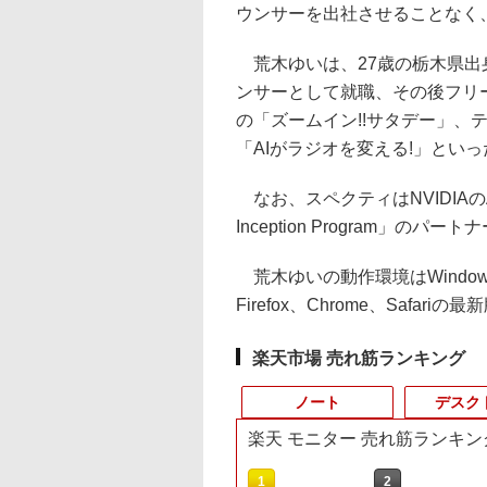
ウンサーを出社させることなく
荒木ゆいは、27歳の栃木県出
ンサーとして就職、その後フリ
の「ズームイン!!サタデー」、
「AIがラジオを変える!」とい
なお、スペクティはNVIDIAの
Inception Program」の
荒木ゆいの動作環境はWindows 7
Firefox、Chrome、Safariの
楽天市場 売れ筋ランキング
ノート
デスク
楽天 モニター 売れ筋ランキン
10
10
1
1
1
2
2
2