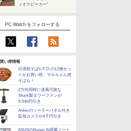
ィオスピーカー”
PC Watch をフォローする
買い得情報
日清焼そばU.F.O.の12個セッ
トがお買い得。マルちゃん焼
そばも！
2方向同時に送風可能な
Shark製タワーファンが
9,940円引き
Ankerのソーラーパネル付き
監視カメラが4千円引き
ASUSのRyzen AI搭載ノート