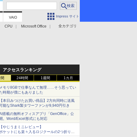
Impress サイト
全カテゴリ
CPU
Microsoft Office
アクセスランキング
時間
24時間
1週間
1カ月
メモリ8GBで仕事なんて無理……そう思ってい
た時期が僕にもありました
【本日みつけたお買い得品】2方向同時に送風
可能なShark製タワーファンが9,940円引き
AI搭載の無料オフィスアプリ「GenOffice」公
開。Word/Excel形式にも対応
【やじうまミニレビュー】
ポケットにも楽々入るロジクールの2つ折りマ
ウス「Mobi Fold」。その気になるギミックと