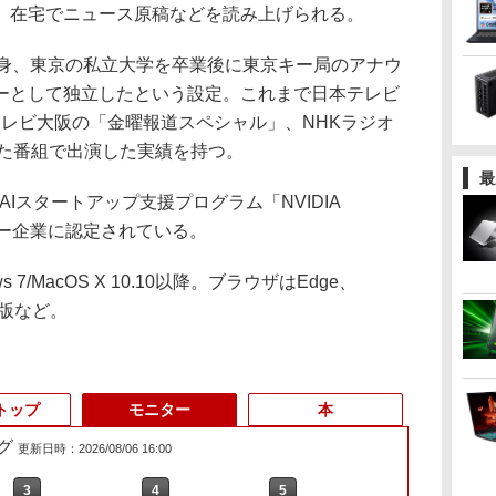
、在宅でニュース原稿などを読み上げられる。
身、東京の私立大学を卒業後に東京キー局のアナウ
ーとして独立したという設定。これまで日本テレビ
テレビ大阪の「金曜報道スペシャル」、NHKラジオ
った番組で出演した実績を持つ。
最
AIスタートアップ支援プログラム「NVIDIA
パートナー企業に認定されている。
/MacOS X 10.10以降。ブラウザはEdge、
最新版など。
トップ
モニター
本
グ
更新日時：2026/08/06 16:00
3
3
3
4
4
4
5
5
5
6
6