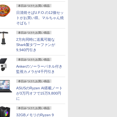
画
。70代は
い】 ONE PIECE
る！はじめてずかん
人体解剖学 ドローイン
ッスン ク
られた特
magazine 特集 ヒロイ
1000 英語つき [ 小学館
グ フォーム＆ポーズ [
きました [ 
本日みつけたお買い得品
幻冬舎新
ンズ 021 カード付き同
]
Tom Fox ]
日清焼そばU.F.O.の12個セッ
￥4,700
￥5,478
￥5,500
￥1,518
 ]
梱版 (集英社ムック) ワ
トがお買い得。マルちゃん焼
ンピースマガジン
そばも！
本日みつけたお買い得品
2方向同時に送風可能な
Shark製タワーファンが
9,940円引き
本日みつけたお買い得品
Ankerのソーラーパネル付き
監視カメラが4千円引き
本日みつけたお買い得品
ASUSのRyzen AI搭載ノート
が3万円オフで15万9,800円
に
本日みつけたお買い得品
32GBメモリのRyzen 9