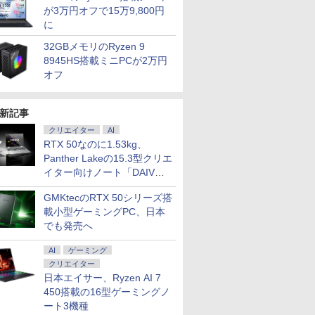
が3万円オフで15万9,800円
に
32GBメモリのRyzen 9
8945HS搭載ミニPCが2万円
オフ
新記事
クリエイター
AI
RTX 50なのに1.53kg、
Panther Lakeの15.3型クリエ
イター向けノート「DAIV
Z5」
GMKtecのRTX 50シリーズ搭
載小型ゲーミングPC、日本
でも発売へ
AI
ゲーミング
クリエイター
日本エイサー、Ryzen AI 7
450搭載の16型ゲーミングノ
ート3機種
7
7
8
8
9
9
10
10