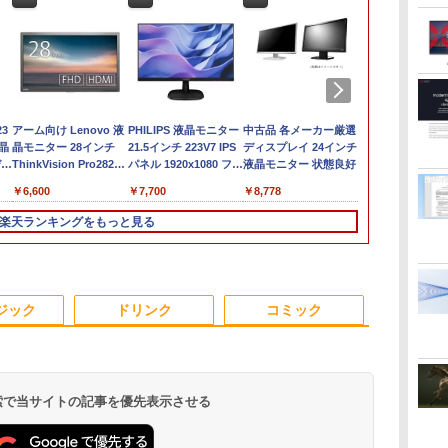
B
n
23
中古パソコン | HP |
希少！Windows XP
アーム向け Lenovo 液
MacBook A2179 修理
DELL Optiplex 7090
PHILIPS 液晶モニター
超得2,000円OFF&P2倍
2026年モデル 新品一体
中古品 各メーカー厳選
MS Office 20
モニター 21.
メ
Hz
晶
250 G7 | Windows11 |
Pro 32bit SP3 Core2
晶モニター 28インチ
交換用 純正 适用于
SFF(Win11x64) 中古
21.5インチ 223V7 IPS
｜Windows11正式対応
型デスクトップパソコ
ディスプレイ 24インチ
搭載｜中古ノ
ィスプレイ ベ
デル
ディ
ノートPC | 一年保証 |
Duo E7500 / メモリ
ThinkVision Pro2820
MacBook Air
Core i7-
パネル 1920x1080 フル
第8世代｜楽天1位 三冠
ン 27型 FHD Core i7
液晶モニター 状態良好
コン Window
スプレイ 液
ン
パ
第10世代 | Core i5
4GB / ハードディスク
フルHD HDMI スタンド
Touchbar Retina 13イ
2.5GHz(11700)/メモリ
HD HDMI スピーカー
獲得｜豪華特典付き｜
CPU メモリ16GB
Office付｜Dy
PCモニター 
￥29,980
￥37,800
￥6,600
￥31,800
￥53,900
￥7,700
￥29,800
￥69,000
￥8,778
￥34,800
￥9,480
付
1035G1 1.0(〜最大
500GB / DVDドライブ
無し
ンチ 玫瑰金 A2179
16GB/HDD1TB/DVDマ
内蔵 中古ディスプレイ
最大180日保証｜Core
SSD512GB 選べるカラ
S73 Core i5
リッカーレス
400
プレ
3.6)GHz | MEM:8GB |
/ DELL OptiPlex 780
2020年 液晶パネル上半
ルチ [C:並品] 2022年
i5 第8世代｜中古ノー
ー（ブラック・ホワイ
13.3型 HD 1,3
FreeSync 2
楽天ランキングをもっと見る
以降
SSD:256GB(NVMe) |
SFF / 安い コスパ すぐ
部 上半身 液晶ユニッ
頃購入
トパソコン
ド・ブルー）Win11搭
｜メモリ 8G
角度調節 Full
レ
DVDマルチ | 無線LAN:
使える デル【中古 デス
ト 本体上半部 上部一
Windows11 office付き
載 MS Office2024付き
ージ 大容量 S
ーライトカット
D
あり | Webカメラ内蔵 |
クトップ PC パソコ
式
｜15.6型 テンキー付き
初期設定済み USB3.0
512GB｜WE
ル VESAフル
ン
テンキー |
ン】安心サポート 整備
｜ノートパソコン
Bluetooth WiFi対応 超
搭載 中古パソ
グレア MAXZ
3
4
5
6
中
Win11Pro64Bit | ACア
済み
Windows11 第8世代｜
薄型 高速起動 デスク
古PC Wi-Fi H
JM22CH02
ジック
ドリンク
コミック
ダプター付属
ノートパソコン｜パソ
トップPC テレワーク
Bluetooth Ty
コン｜PC｜中古PC
在宅勤務 ビジネス用
 検索で当サイトの記事を優先表示させる
ーキ
［新版］カブトムシ・
2026年版 家電製品アド
毎日かしこく！1日1枚
80代になる