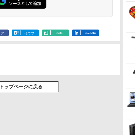
9
クワガタムシ DVDつき
バイザー資格 生活家電
日めくり言葉力366 [
ボケるか死ぬ
（小学館の図鑑NEO）
公式テキスト＆問題集
Gakken ]
神様から与え
[ 小池 啓一 ]
（家電製品協会 認定資
別な時間 （
￥2,860
￥3,300
￥2,200
￥1,034
格シリーズ） [ 一般財
書） [ 林真理子
.
Anker Soundcore
On My Road
by Amazon 天然水
HUNTER×HUNTER
【2026年アップグレ
BUGS LIFE
コカ・コーラ やかん
スーパーの裏でヤニ
Xiaomi シャオミ
On My Road
by Amazon 炭酸水 ラ
ONE PIECE モノクロ
団法人 家電製品協会 ]
Liberty 5 ミッドナイ
(Stadium ver.)
ラベルレス 2L×9本
モノクロ版 39 (ジャ
ード版】AOKIMI ワ
の麦茶 from 爽健美
吸うふたり 9巻 (デジ
REDMI Buds 8 Lite ワ
(Stadium ver.)
ベルレス 500ml ×24本
版 115 (ジャンプコミ
￥250
トブラック
ンプコミックス
イヤレスイヤホン
茶 ラベルレス
タル版ビッグガンガ
イヤレスイヤホン
強炭酸水 ペットボトル
ックスDIGITAL)
￥250
￥1,117
￥250
ェア
はてブ
note
LinkedIn
DIGITAL)
bluetooth イヤホン
650mlPET×24本
ンコミックス)
Bluetooth 5.4 ノイズ
500ミリリットル
￥14,990
￥572
￥1,964
￥1,653
￥810
￥2,980
￥1,625
￥594
V12 小型軽量 ブルー
キャンセリング ANC
(Smart Basic)
トゥースHi-Fi 最大
36時間再生
36時間再生 ぶるーと
ゅーす コードレス
ENCノイズキャンセ
リング 自動ペアリン
グ Type-C充電 マイ
ク付き 防水 タッチ式
音量調整 スポーツ/通
勤/通学/WEB会議(ホ
トップページに戻る
ワイト)