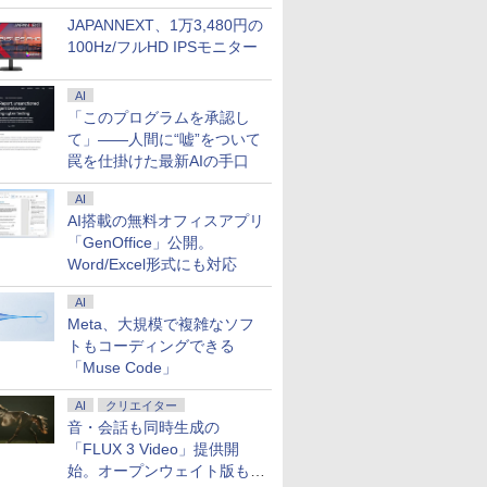
JAPANNEXT、1万3,480円の
100Hz/フルHD IPSモニター
AI
「このプログラムを承認し
て」――人間に“嘘”をついて
24 H&B
5型 液晶デ
【第10世代 Core i5/メ
HP モニター 24インチ
【★最大100%ポイン
【お買い物マラソ開催
【レビュー特典★保証
ASUS エイスース 液
「新入荷」
MAXZEN 
罠を仕掛けた最新AIの手口
ートパソ
ゼル ディ
モリ16GB】FUJITSU
Z24n G2 IPSパネル
ト】【Office 2024
中！P最大31.5%還
延長6ヶ月＆高評価シ
晶ディスプレイ Eye
パソコン Thi
インチ 144
s11
晶モニター
富士通 LIFEBOOK
1920x1200 16:10 HDMI
H&B】【タッチパネル
元】！24インチモニタ
ョップ】Windows11
Care ［23.8型 / フル
Gen 2超
FastIPS H
nabook
壁掛け フ
U7310/D ピクトブラッ
Type-C 高さ調整 画面
×360°回転】富士通
ー USB Type-C接続対
搭載PC HP おまかせ
HD(1920×1080) / ワイ
量 第11世代
DP1.4 sR
AI
￥35,200
￥12,800
￥35,800
￥12,980
￥39,999
￥13,800
￥36,599
￥15,980
 第10世代
ク 第10世代 Core i5
回転 中古ディスプレイ
LIFEBOOK U9310/第10
応 ディスプレイ100Hz
第8世代 Corei5 16Gメ
ド］ VA249HG
語キーボード
リッカーレ
AI搭載の無料オフィスアプリ
66×768
1.5インチ
16GB NVMe SSD
世代 Core i5/メモ
FHD 1080P スピーカー
モリー 大容量SSD
FHD高解像
イトカット
「GenOffice」公開。
B ストレ
HD ブル
256GB Full-HD 13.3型
リ:8GB/M.2
内蔵 USB-TypeC ブル
Microsoft Office イン
リ 新品SSD
Adaptive-
Word/Excel形式にも対応
SD
 VAパネ
13.3インチ Wi-Fi6
NVMe:128GB/256GB/512GB/1TB/Wi-
ーライト軽減 フリッカ
ストール済 大画面 送
量 カメ
MJM27IC0
Bカメラ
 FHDノン
Bluetooth
fi/Bluetooth/13.3
ーフリー VESA対応 フ
料無料 Officeインスト
ラ/HDMI/5G
スゼン xp1
AI
コン 中
EN
Windows11 Pro WPS
型/FHD/カメラ/USB-C/
レームレス 目に優しい
ール済【中古】
Office搭
Meta、大規模で複雑なソフ
7
8
9
10
DMI
Office付き オフィス
中古/ノートパソコン/タ
HDMI／DP／TYPE-C端
コン 中古Wi
トもコーディングできる
pe C
中古パソコン ノートパ
ブレット/Windows11
子 チルト調節可 ビジネ
送料無料
ソコン ノートPC 安心
ス用 pcモニタ
「Muse Code」
90日保証 【中古】
AI
クリエイター
音・会話も同時生成の
「FLUX 3 Video」提供開
始。オープンウェイト版も計
とたいてい
【5冊、10冊まとめ買
タッチペンで音が聞け
アーティストのための
おいしい！