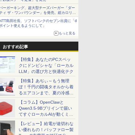
バーガーキング、超大型チーズバーガー「ダー
ティ ザ・ワンパウンダー」を発売。総カロリー
約1656kcal、総重量約527g！
NTT島田社長、ソフトバンクのセブン出資に「d
ポイント使えるようにして」
もっと見る
おすすめ記事
【特集】あなたのPCスペッ
クにドンピシャな「ローカル
LLM」の選び方と快適化テク
【特集】あぢぃ～もう無理
ぽ！千円の闘魂タオルから着
るエアコンまで、夏の冷感グ
ッズ一挙紹介
【コラム】OpenClawと
Qwen3.5-9Bプリインで届い
てすぐローカルAIが動くミニ
PC「SER9 Pro」
【レビュー】給電が途切れな
い優れもの！バッファロー製