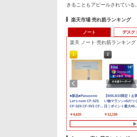
きることもアピールされている
楽天市場 売れ筋ランキング
ノート
デスク
楽天 ノート 売れ筋ランキング
10
1
2
無料 MOUSE
中古美品 Apple Mac
■新品■Panasonic
【8/05.8/10限定！お
PUTER X4-
Mini A1993 (Late-
Let's note CF-SZ5
い物マラソン×5のつ
CEZAR-L
2018) / macOS 15
CF-SZ6 CF-SV1 CF-
日｜ポイント最大49.
dows11 64bit
Sequoia (正規版
SV2 CF-SV7 CF-SV8
倍】【超美品・本体
,800
￥40,990
￥4,620
￥12,199
en5 5560U WEBカ
Windows11追加可能)/
CF-SV9 日本語キーボ
み・充電コード あり
 メモリー16GB 高
高性能CPU 第8世代
ード
2023モデル Lenovo
SD256GB 無線
Intel Core i7 i5 i3 選択
14型 14e
N A4サイズ 14イン
可能/ メモリー容量
Chromebook Gen 3