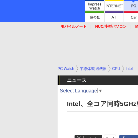
モバイルノート
NUC/小型パソコン
M
SSD
キーボード
マウス
PC Watch
半導体/周辺機器
CPU
Intel
ニュース
Select Language
▼
Intel、全コア同時5GHz