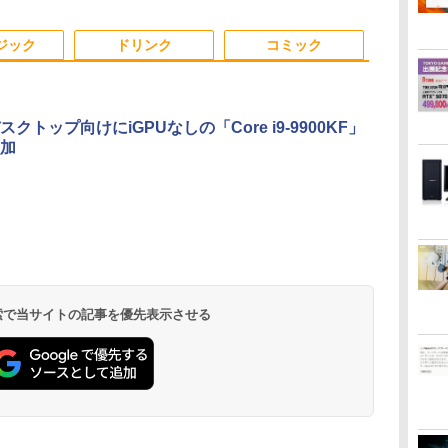
ン/中古ノートパソコン/
fi/15.6
ー 14型 薄型 軽量 初心
ノートパソコ
中古ノート
型/Office/HDMI/USB3.0/
者 学習向け PC ピンク
パソコン
3
3
3
4
4
4
5
5
1
6
6
PC/Windows11
中古PC 中古ノートパソ
シルバー 最短当日出荷
ジック
ドリンク
コミック
コ
ン/Windows11/Windows10
、デスクトップ向けにiGPUなしの「Core i9-9900KF」
加
き
ro
fice付き】
[新品]ブラッククロー
＼本日限定500円値下
hp Z840 Workstation Xeon
【楽天1位常連・超800
[9月上旬より発送予定]
「楽天ランキング1位」 デス
【SALE P5倍】モバイ
天は赤い河のほとり 全
Mouse Compu
【1,000円
[新品][シャ
生
M
EMAGIC ミニ
バー (1-38巻 全巻) 全巻
げ／＼楽天1位！2026
E5-2643 v3 3.4GHz(12スレ
冠獲得】黒/白 モニタ
[新
クトップパソコン
ルモニター ゲーミング
28巻完結セット【中
S230【第11世代
イント最大31
ングリラ・フ
版
フレ
7430U【16GB
セット
年最新の超軽量超薄型
ッドCPUx2基) 32GB
ー 21.5 / 23.8 / 24.5 /
品]HUNTER×HUNTER
Windows11 Office付き パソ
14インチ 1200P パソコ
古】
11400/メモリ
元！】モニター
ア (1-27巻 最
1Pro/HDMI/DP/MousePro】
z
 M.2 2280】
／モバイルモニター
500GB(SSD) Quadro
27型 240Hz/200Hz
ハンター×ハンター (1-
コン 新品｜インテル 第14世
ン 高画質 WUXGA デ
32GB(DDR4)
チ 液晶ディ
リジナル収納B
￥18,788
￥12,480
￥80,200
￥13,999
￥19,096
￥45,700
￥14,800
￥19,500
￥42,800
￥16,979
￥21,417
ro 対応 最大
15.6インチ フルHD 4K
M5000 DVD+-RW
/180Hz/165Hz/100Hz
39巻 最新刊) 全巻セッ
代 Core i5-4590 i5 i7-14700F
ィスプレイ PC ゲーム
【中古/送料
WQHD(2560×
巻セット
.
Anker Soundcore
見知らぬ糸
by Amazon 天然水
ONE PIECE モノクロ
【2026年アップグレ
On My Road
by Amazon 炭酸水
HUNTER×HUNTER
Xiaomi シャオミ
On My Road
【Amazon.co.jp限
スーパーの裏でヤニ吸
 モニ
pc WiFi6 SSD
144Hz タッチパネル
Windows7 Pro 64bit 【中
ゲーミングモニター
ト [入荷予約]
｜ SSD 256GB～2TB｜メモ
1年保証 軽量 薄型 非光
島を除く
144Hz VAパ
Liberty 5 ディープブ
ラベルレス 2L×9本
版 115 (ジャンプコミ
ード版】AOKIMI ワ
(Stadium ver.)
ラベルレス 500ml
モノクロ版 39 (ジャ
REDMI Buds 8 Lite ワ
(Stadium ver.)
定】 伊藤園 磨かれ
うふたり 9巻 (デジタル
タ
小型pc
バッテリー内蔵 無線接
古】【20260625】
1ms応答 pcモニター
リ 8～64GB DDR4/5｜ デス
沢 PS5 最新iPhone
ーライト軽減
￥250
ルー
ックスDIGITAL)
イヤレスイヤホン
×24本 強炭酸水 ペッ
ンプコミックス
イヤレスイヤホン
て、澄みきった日本の
版ビッグガンガンコミ
イ
静音 高速熱放散
続 12モデル選択 非光
パソコン モニター 非
クトップPC 2年保証 激安 高
VESA 内蔵スタンド
FreeSync & 
￥1,117
￥250
￥250
bluetooth イヤホン
トボトル 500ミリリ
DIGITAL)
Bluetooth 5.4 ノイズ
水 2L 8本 ラベルレス [
ックス)
ソ
12T BT5.2
沢 IPSパネル Type-C
光沢 スピーカー内蔵
性能 ゲーム 本体のみ PC 高
180度 カバー付 ノング
ポート オフ
￥14,990
￥594
￥1,964
￥1,625
￥572
￥3,480
￥998
￥810
 検索で当サイトの記事を優先表示させる
V12 小型軽量 ブルー
ットル (Smart
キャンセリング ANC
ケース ] [ 水 ] [ ペット
HDMI 軽量 薄型 リモー
HDR/Freesync/VESA
スペッ 初期設定済み
レア 液晶 IPSパネル
ュアルゲーミ
トゥースHi-Fi 最大
Basic)
36時間再生
ボトル ] [ 箱買い ] [ ス
トワーク ディスプレイ
cocopar HG-238
USB-C HDMI WT-
129%sRGB
36時間再生 ぶるーと
トック ] [ 水分補給 ]
持ち運び ポータブルモ
140LP-BK
応 KTC H27T
ゅーす コードレス
ニター
ENCノイズキャンセ
リング 自動ペアリン
グ Type-C充電 マイ
ク付き 防水 タッチ式