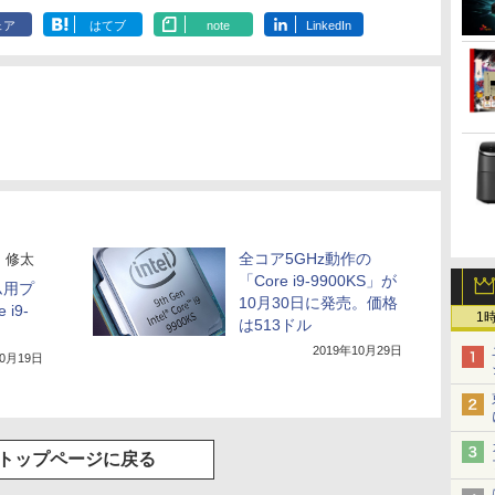
音量調整 スポーツ/通
勤/通学/WEB会議(ホ
ェア
はてブ
note
LinkedIn
ワイト)
全コア5GHz動作の
 修太
「Core i9-9900KS」が
ム用プ
10月30日に発売。価格
i9-
1
は513ドル
ト
2019年10月29日
10月19日
トップページに戻る