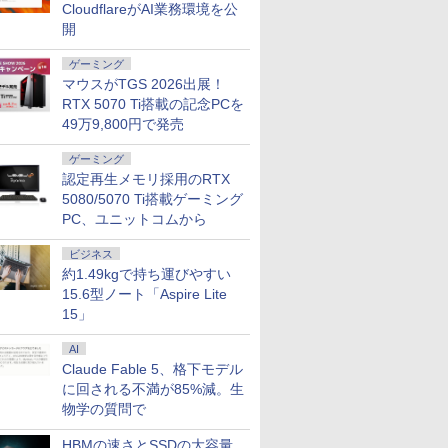
ン ノート
Office付き Win11【中
Officeなし/ アビスブル
チ フルHD液晶 中古ノ
32GB 16
CloudflareがAI業務環境を公
古ノートパソコン 中古
ー ストームグレー
ートパソコン 中古 パ
可能/ NVMe
開
7
7
2
8
8
3
9
9
4
10
10
パソコン 中古PC】税
ソコン【30日保証】
512GB 2
込送料無料 即日発送
1852974
択可能/ 無
ゲーミング
（Windows10も対応
無料 あす
マウスがTGS 2026出展！
可/ Win10）
発送
RTX 5070 Ti搭載の記念PCを
49万9,800円で発売
ゲーミング
ter MPro-
クーポン＋ポ
ンフロ]シャ
【1,000円クーポン＋ポ
施設基準パーフェクト
【正規永久版Office付き】
Pixio PXC279 Wave ゲ
[新品]ドカベン[新装版]
hp Z840 Workstation Xeon
JAPANNEXT 23.8イン
角川まんが学習シリー
「楽天ランキング
【ECサイ
学校ER 
認定再生メモリ採用のRTX
Core i5
.5%還
ロンティ
イント最大31.5%還
ブック 2026年度版 [
OEM Key ACEMAGIC ミニ
ーミングモニター 27イ
(1-14巻 最新刊) 全巻セ
E5-2643 v3 3.4GHz(12スレ
チ IPSパネル搭載
ズ 日本の歴史 全16
クトップパソコ
JAPANNE
病・けが、
5080/5070 Ti搭載ゲーミング
 27イン
新刊) + オ
元！】モニター 24イン
一般社団法人日本施設
pc AMD R5 7430U【16GB
ンチ FHD 300Hz Fast
ット
ッドCPUx2基) 32GB
165Hz/1ms(MPRT)対
巻+別巻5冊定番セット
Windows11 Of
チ IPSパ
う考え、ど
PC、ユニットコムから
/SSD256GB/HDD500GB/Win11Pro/HDMI/DP/MousePro】
スプレイ
OX付 全
チ ゲーミングモニター
基準管理士協会 ]
DDR4 512SSD M.2 2280】
VA 湾曲 白 ホワイト 黒
500GB(SSD) Quadro
応 フルHD(1920×1080)
[ 山本 博文 ]
コン 新品｜インテ
HD(1920
関根一朗 ]
￥17,081
￥22,000
￥79,980
￥17,800
￥23,100
￥80,200
￥17,980
￥23,760
￥45,700
￥19,770
￥3,300
無料】※沖縄・離
1440)
sRGB 111% 色域ボリ
Windows11Pro 対応 最大
ブラック かわいい ゲー
M5000 DVD+-RW
解像度 ゲーミングモニ
代 Core i5-4590 
モバイルモ
ビジネス
ネル ブル
ューム DC調光
4.3GHz mini pc WiFi6 SSD
ム部屋 ディスプレイ ゲ
Windows7 Pro 64bit 【中
ター(イエロー) JN-
｜ SSD 256G
イト) JN-M
400cd/m² VESA対応
約1.49kgで持ち運びやすい
容量拡大可能 小型pc
ーム モニター カーブ
古】【20260625】
IPS238G165F-HSP-YE
リ 8～64GB DD
W miniHD
G-Sync サ
FreeSync & G-Sync ブ
4K@60Hz 静音 高速熱放散
曲面 ピクシオ ps5 fps
HDMI DP sRGB:100%
クトップPC 2年
自立式キッ
15.6型ノート「Aspire Lite
ィス＆カジ
ルーライト軽減
ミニパソコン 6C12T BT5.2
pc
HDR PS5 フル
性能 ゲーム 本体
搭載 フェ
15」
ング対応
HDMI2.0*2 DP1.4*1
HD:120Hz接続 高さ調
スペッ 初期設定
梱 【2年保
 高色域対
USB2.0 三年保証付き
整 ピボット(縦回転)
ター 液晶
AI
27S
H24F7
HDMIケーブル同梱(ホ
ソコンモニ
Claude Fable 5、格下モデル
ワイト)【2年保証】
ンネクスト
に回される不満が85%減。生
物学の質問で
HBMの速さとSSDの大容量