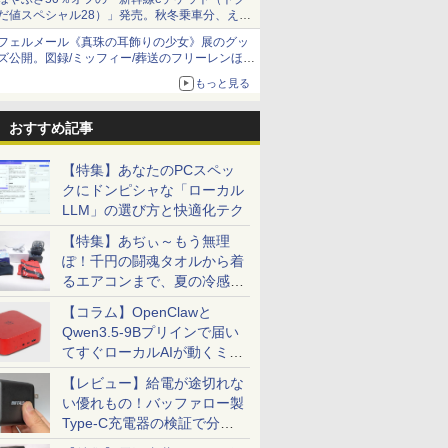
だ値スペシャル28）」発売。秋冬乗車分、えき
ねっと限定
フェルメール《真珠の耳飾りの少女》展のグッ
ズ公開。図録/ミッフィー/葬送のフリーレンほ
か、注目ブランドコラボが実現
もっと見る
おすすめ記事
【特集】あなたのPCスペッ
クにドンピシャな「ローカル
LLM」の選び方と快適化テク
【特集】あぢぃ～もう無理
ぽ！千円の闘魂タオルから着
るエアコンまで、夏の冷感グ
ッズ一挙紹介
【コラム】OpenClawと
Qwen3.5-9Bプリインで届い
てすぐローカルAIが動くミニ
PC「SER9 Pro」
【レビュー】給電が途切れな
い優れもの！バッファロー製
Type-C充電器の検証で分か
ったこと