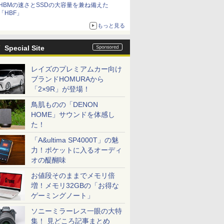
HBMの速さとSSDの大容量を兼ね備えた
「HBF」
もっと見る
Special Site
レイズのプレミアムカー向け
ブランドHOMURAから
「2×9R」が登場！
鳥肌ものの「DENON
HOME」サウンドを体感し
た！
「A&ultima SP4000T」の魅
力！ポケットに入るオーディ
オの醍醐味
お値段そのままでメモリ倍
増！メモリ32GBの「お得な
ゲーミングノート」
ソニーミラーレス一眼の大特
集！ 見どころ記事まとめ