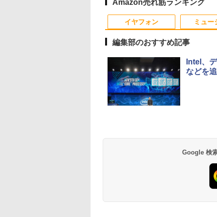
フルHD液晶 中古ノ
32GB 16GB 8GB 選択
(第14世代Intel N100/
Amazon売れ筋ランキング
パソコン 中古 パ
可能/ NVMe SSD 1TB
メモリ4GB/
4
10
10
1
1
1
2
2
2
ン【30日保証】
512GB 256GB 容量選
eMMC64GB/ 無線
イヤフォン
ミュー
2974
択可能/ 無線 税込送料
LAN/フル
無料 あす楽対応 当日
HD1920*1080/ 5G
編集部のおすすめ記事
発送
Softbank/ Webカメ
ラ)【送料無料】
Intel
などを追
tation Xeon
ANNEXT 23.8イン
まんが学習シリー
「楽天ランキング1位」 デス
【ECサイト限定】
学校ER 子どもの急
Mouse Computer MPro-
モバイルモニター 15.6
道路橋示方書・同解説
【 限定生産・特典つ
液晶モニター Dell P
【正規永久版Of
.4GHz(12スレ
IPSパネル搭載
日本の歴史 全16
クトップパソコン
JAPANNEXT 15.6イン
病・けが、そのときど
S230【第11世代Core i5
インチ InnoView モバ
II 鋼部材・鋼上部構造
】YUZURU2027 羽
22モニター E2225H
OEM Key AC
32GB
Hz/1ms(MPRT)対
別巻5冊定番セット
Windows11 Office付き パソ
チ IPSパネル搭載 フル
う考え、どう動くか [
11400/メモリ
イルディスプレイ 自立
編（令和7年10月） [ 公
結弦カレンダー卓上
21.5型 フルHD リ
pc AMD R5 
uadro
ルHD(1920×1080)
山本 博文 ]
コン 新品｜インテル 第14世
HD(1920×1080)解像度
関根一朗 ]
32GB(DDR4)/SSD256GB/HDD500GB/Win1
型 1920*1080 FHD ポー
益社団法人 日本道路
[ 能登 直 ]
ッシュレート 100H
DDR4 512SSD
,980
,760
￥45,700
￥19,770
￥3,300
￥42,800
￥8,980
￥18,260
￥2,750
￥12,100
￥79,980
RW
度 ゲーミングモニ
代 Core i5-4590 i5 i7-14700F
モバイルモニター(ホワ
【中古/送料無料】※沖縄・離
タブルモニター IPS液晶
協会 ]
VESA 対応 HDMI
Windows11P
Anker Soundcore
BRUCE WAYNE feat.
by Amazon 天然水
薬屋のひとりごと 17
Anker Soundcore
BRUCE WAYNE feat
【Amazon.co.jp限
異世界居酒屋「の
 64bit 【中
(イエロー) JN-
｜ SSD 256GB～2TB｜メモ
イト) JN-MD-Ei156F2-
島を除く
パネル 薄型 軽量 持ち運
DisplayPort VGA
4.3GHz mini 
P42i (Bluetooth 6.1)
Flo Milli, ATL Jacob
ラベルレス 500ml
巻 (デジタル版ビッグ
P31i ピンク
Flo Milli, ATL Jacob
定】 い・ろ・は・す
ぶ」(22) (角川コミッ
5】
238G165F-HSP-YE
リ 8～64GB DDR4/5｜ デス
W miniHDMI USB-C
び 壁掛けに対応
ター 液晶 液晶モニ
容量拡大可能 
【完全ワイヤレスイ
[Explicit]
×24本 富士山の天然
ガンガンコミックス)
[Explicit]
2L PET ラベルレス
クス・エース)
I DP sRGB:100%
クトップPC 2年保証 激安 高
自立式キックスタンド
Switch/PS3/PS4/PS5/Xbox
ー 液晶ディスプレ
4K@60Hz 
￥5,990
ヤホン/ウルトラノイ
水 バナジウム含有 水
×8本
 PS5 フル
性能 ゲーム 本体のみ PC 高
搭載 フェルトケース同
One/PC/スマ
デル 21.5インチ パ
ミニパソコン 6C
￥9,990
￥250
￥1,380
￥770
￥250
￥1,112
￥832
Google
ズキャンセリング 3.5
ミネラルウォーター
:120Hz接続 高さ調
スペッ 初期設定済み
梱 【2年保証】 PCモニ
ホ/USBType-C/標準
コンモニター 新品
/ マルチポイント接続
ペットボトル 静岡県
ピボット(縦回転)
ター 液晶モニター パ
HDMI対応【選べる種
/ 最大40時間再生 / コ
産 500ミリリットル
MIケーブル同梱(ホ
ソコンモニター ジャパ
類】タッチ/ケース付
ンパクト形状/持ち運
(Smart Basic)
ト)【2年保証】
ンネクスト
き/4Kタイプ
びに便利 / IP55 防塵
防水位規格/PSE技術
基準適合】パープル