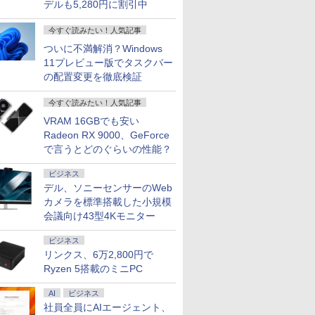
デルも5,280円に割引中
今すぐ読みたい！人気記事
ついに不満解消？Windows
11プレビュー版でタスクバー
の配置変更を徹底検証
今すぐ読みたい！人気記事
VRAM 16GBでも安い
7
8
9
10
Radeon RX 9000、GeForce
で言うとどのぐらいの性能？
ビジネス
デル、ソニーセンサーのWeb
カメラを標準搭載した小規模
会議向け43型4Kモニター
FEBOOK
良品 フルHD 13.3イン
【展示品】 Lenovo ノ
送料無料 MOUSE
中古美品 Ap
021年モデ
チ Lenovo ThinkPad
ートパソコン Ideapad
COMPUTER X4-
Mini A1993
ビジネス
11 /
X13 Gen1 (Type-
Duet 560
aR5CEZAR-L
2018) / m
リンクス、6万2,800円で
SSD
20UG) / Windows11/
Chromebook 13.3型
Windows11 64bit
Sequoia
￥30,990
￥34,800
￥43,800
￥40,990
Ryzen 5搭載のミニPC
Bメモリ /
高性能 AMD Ryzen 5-
タッチパネル/
Ryzen5 5560U WEBカ
Windows
i5] 初期
4650u/ 16GB/ 爆速
Snapdragon 7c Gen2/
メラ メモリー16GB 高
高性能CPU
11 富士通
NVMe式256GB-SSD/
メモリ 4GB/ eMMC
速SSD256GB 無線
Intel Core
AI
ビジネス
中古 中古
カメラ/ 無線Wi-Fi6/
128GB/ Chrome OS/
LAN A4サイズ 14イン
可能/ メ
社員全員にAIエージェント、