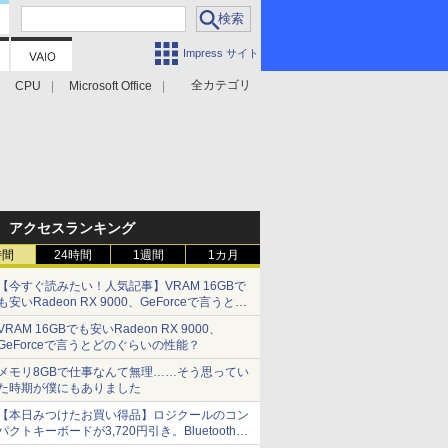
Impress サイト
全カテゴリ
CPU
Microsoft Office
アクセスランキング
時間
24時間
1週間
1カ月
【今すぐ読みたい！人気記事】VRAM 16GBで
も安いRadeon RX 9000、GeForceで言うとど
のぐらいの性能？ - PC Watch
VRAM 16GBでも安いRadeon RX 9000、
GeForceで言うとどのぐらいの性能？
メモリ8GBで仕事なんて無理……そう思ってい
た時期が僕にもありました
【本日みつけたお買い得品】ロジクールのコン
パクトキーボードが3,720円引き。Bluetoothで3
台接続対応