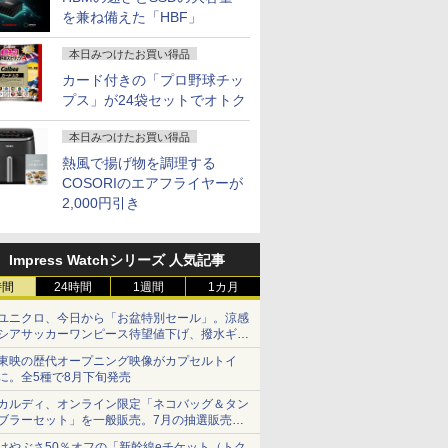
を兼ね備えた「HBF」
本日みつけたお買い得品
カード付きの「プロ野球チッ
プス」が24袋セットでオトク
本日みつけたお買い得品
熱風で揚げ物を調理する
COSORIのエアフライヤーが
2,000円引き
Impress Watchシリーズ 人気記事
時間
24時間
1週間
1カ月
ユニクロ、今日から「お盆特別セール」。涼感
シアサッカーワンピース待望値下げ、撥水ギア
ショーツは1990円に
東映の歴代オープニング映像がカプセルトイ
に。全5種で8月下旬発売
カルディ、オンライン限定「ネコバッグ＆タン
ブラーセット」を一般販売。7月の抽選販売の
当選無効分
はやぶさ50％オフの「新幹線eチケット（トク