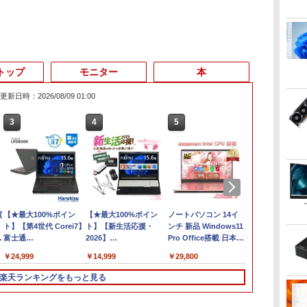
。
トップ
モニター
本
更新日時：2026/08/09 01:00
3
4
5
6
買
【★最大100%ポイン
【★最大100%ポイン
ノートパソコン 14イ
FUJITSU LI
く
ト】【第4世代 Corei7】
ト】【新生活応援・
ンチ 新品 Windows11
U9311/F (2
5
富士通
2026】
Pro Office搭載 日本語
ル) [ Windows
の
LIFEBOOK/Core i7/メ
【Office2019H&B】
キーボード メモリ
Office付き / 
￥24,999
￥14,999
￥29,800
￥29,700
】
モ
【DVD×テンキー】富士
8GB SSD 128GB
256GB / 8G
リ:8GB/16GB/SSD:256GB/512GB/1TB/15.6
通 LIFEBOOK A577/第
256GB 512GB 1TB
第11世代 Core
楽天ランキングをもっと見る
型 液晶/Wi-fi/DVD/USB
7世代 Core i5/メモ
Webカメラ WiFi
設定不要 Win
3.0/Office/中古パソコ
リ:4GB/8GB/16GB/SSD:128GB/256GB/512GB/1TB/Wi-
Bluetooth 選べるカラ
ライフブック 