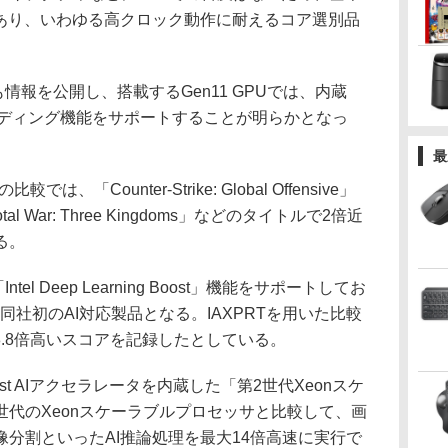
であり、いわゆる高クロック動作に耐えるコア選別品
も情報を公開し、搭載するGen11 GPUでは、内蔵
ーディング機能をサポートすることが明らかとなっ
最
では、「Counter-Strike: Global Offensive」
Total War: Three Kingdoms」などのタイトルで2倍近
る。
tel Deep Learning Boost」機能をサポートしてお
同社初のAI対応製品となる。IAXPRTを用いた比較
」比で8.8倍高いスコアを記録したとしている。
oost AIアクセラレータを内蔵した「第2世代Xeonスケ
代のXeonスケーラブルプロセッサと比較して、画
分割といったAI推論処理を最大14倍高速に実行で