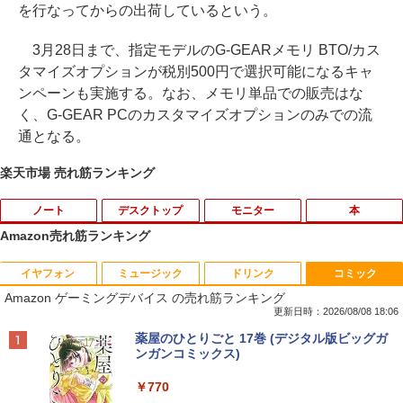
を行なってからの出荷しているという。
3月28日まで、指定モデルのG-GEARメモリ BTO/カス
タマイズオプションが税別500円で選択可能になるキャ
ンペーンも実施する。なお、メモリ単品での販売はな
く、G-GEAR PCのカスタマイズオプションのみでの流
通となる。
楽天市場 売れ筋ランキング
ノート
デスクトップ
モニター
本
Amazon売れ筋ランキング
イヤフォン
ミュージック
ドリンク
コミック
【期間限定破格金額！】新生活 新古品 W
【マラソンセール期間中ポイント5倍】中
BARFOUT! SPECIAL EDITION EARLY
1
1
1
Amazon ゲーミングデバイス の売れ筋ランキング
in11搭載 パソコンノートパソコンoffice
古モニター 19インチ スクエア SXGA 12
AUTUMN 2026 / TIME TRAVEL 岩本 照
付き 初心者向けノートPC 初期設定済 1
80x1024 IPSパネル ノングレア DELL P1
（Snow Man） [ ブラウンズブックス ]
更新日時：2026/08/08 18:06
5.6型 インテル高速CPU ランダムで発送
917S HDMI DisplayPort VGA USBハブ
Anker Soundcore P40i オフホワイト
BRUCE WAYNE feat. Flo Milli, ATL Jacob
by Amazon 天然水 ラベルレス 500ml ×24本
薬屋のひとりごと 17巻 (デジタル版ビッグガ
メモリ4GB～ 高速SSD1TB 最大 フルHD
搭載 動作確認済み 30日保証 送料無料
￥1,870
[Explicit]
富士山の天然水 バナジウム含有 水 ミネラル
ンガンコミックス)
Webカメラ zoom 軽量薄型 無線 型番更
ウォーター ペットボトル 静岡県産 500ミリリ
￥7,990
新で在庫処分
￥6,980
ットル (Smart Basic)
￥250
￥770