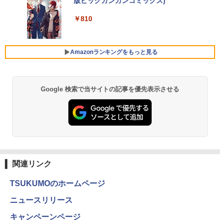
ルHD(1920×1080) /ワイド］ ブラック
版ビッグガンガンコミックス)
されかけたがギフト『無限ガチャ』でレ
【Amazon.co.jp限定】 伊藤園 磨かれて、澄
KH-A241DB
ベル9999の仲間達を手に入れて元パーテ
みきった日本の水 2L 8本 ラベルレス [ ケース
￥250
ィーメンバーと世界に復讐＆『ざま
] [ 水 ] [ ペットボトル ] [ 箱買い ] [ ストック
￥810
月間ベストプライス 中古ノートパソコン
Xiaomi シャオミ REDMI Buds 8 Lite ワイヤ
￥15,980
ぁ！』します！【電子書籍】
] [ 水分補給 ]
4
第10世代 Core i3 Windows11 メモリ8G
レスイヤホン Bluetooth 5.4 ノイズキャンセ
B 高速SSD256GB 15.6インチ 事務作業
リング ANC 36時間再生
￥792
￥998
に最適 無線LAN Wi-Fi搭載 Bluetooth対
Amazonランキングをもっと見る
応 Webカメラ内蔵 ZOOM対応 富士通 A
￥3,480
BenQ 27型液晶ディスプレイ アイケアG
5
5510/DX 初期設定済 すぐ使える 90日保
Wシリーズ ブラック GW2791 [GW2791]
証 送料無料
【RNH】
Google 検索で当サイトの記事を優先表示させる
￥22,480
￥16,300
LTE対応 中古美品 / タッチ 10.5インチ M
5
icrosoft Surface GO2 Model.1927 フル
HD対応WUXGA/ 第8世代CoreM3-8100
Y/ 8GB/ 爆速NVMe 128GB-SSD/ カメラ/
Wi-Fi6/ Office付きWindows11/ Win11
関連リンク
中古ノートパソコン 中古パソコン 中古P
C タブレット 税込送料無料 即日発送
TSUKUMOのホームページ
￥20,990
ニュースリリース
キャンペーンページ