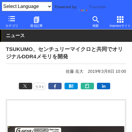
Powered by
Translate
PC Watch
パソコン/タブレット/スマートフォン
デスクトップパ
カテゴリ
過去記事
検索
Impressサイト
ニュース
TSUKUMO、センチュリーマイクロと共同でオリ
ジナルDDR4メモリを開発
佐藤 岳大
2019年3月8日 10:00
リスト