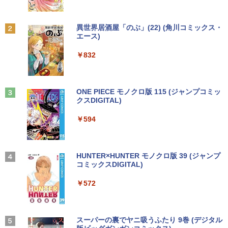
￥12,980
2026年度版 英検準2級 過去6回全問題集
2
￥1,380
[ 旺文社 ]
【期間限定10%OFFクーポン 8/12 10時
2
Anker Soundcore P31i ブラック
BRUCE WAYNE feat. Flo Milli, ATL Jacob
異世界居酒屋「のぶ」(22) (角川コミックス・
まで】 ゲーミングモニター 24.5インチ F
￥1,870
[Explicit]
エース)
【Amazon.co.jp限定】 い・ろ・は・す 2L P
Panasonic Let's note CF-SZ6/12.1型F
HD 240Hz 1ms Fast IPSパネル HDMI2.0
2
ET ラベルレス ×8本
￥5,990
HD / 第7世代 Core i3-7100U /中古ノート
×1 DP1.4×1 Adaptive Sync対応 フリッ
￥250
￥832
パソコン win11 office付・整備済み品・
カーフリー ブルーライトカット モニター
￥1,112
メモリ8GB / 高速SSD搭載 / Webカメラ /
ディスプレイ MAXZEN MGM25IC04-F2
HDMI・VGA / WiFi / 超軽量モバイルノー
40
【全巻】 ドラフトキング 1-25巻セット
3
ト ・初期設定不要
（ヤングジャンプコミックス） [ クロマ
Anker Soundcore Liberty 5 ミッドナイトブ
On My Road (Stadium ver.)
ONE PIECE モノクロ版 115 (ジャンプコミッ
￥12,980
ツ テツロウ ]
ラック
クスDIGITAL)
by Amazon 天然水ラベルレス 2L×9本
￥14,800
￥250
￥17,666
￥14,990
￥594
￥1,117
Yoothi 互換品 液晶 15.6インチ NE156F
3
【全品最大2500円OFFクーポン】【贅沢
HM-NX3 NE156FHM-NX5 対応 144Hz 4
3
な性能を手の届く価格でCorei5 CPU+Off
0ピン 1920x1080 FullHD IPS LED LCD
【全巻】 ワンパンマン 1-37巻セット
4
ice2019 H&B】 富士通 LIFEBOOK A577
液晶ディスプレイ 修理交換用液晶パネル
【2026年アップグレード版】AOKIMI ワイヤ
On My Road (Stadium ver.)
HUNTER×HUNTER モノクロ版 39 (ジャンプ
（ジャンプコミックス） [ ONE ]
第7世代 Core i5 メモリ 4GB/8GB/16GB
レスイヤホン bluetooth イヤホン V12 小型
コミックスDIGITAL)
by Amazon 炭酸水 ラベルレス 500ml ×24本
SSD128GB/256GB/512GB/1TB DVD テ
軽量 ブルートゥースHi-Fi 最大36時間再生 ぶ
強炭酸水 ペットボトル 500ミリリットル (Sm
￥11,800
￥250
￥18,876
ンキー Windows11 中古 PC 中古ノート
るーとゅーす コードレス ENCノイズキャン
art Basic)
￥572
PC中古ノートパソコン 中古パソコン 15.
セリング 自動ペアリング Type-C充電 マイク
6インチ
付き 防水 タッチ式音量調整 スポーツ/通勤/通
￥1,625
学/WEB会議(ホワイト)
IOデータ 3辺フレームレス＆広視野角A
4
￥14,800
DSパネル液晶ディスプレイ ［23.8型 /フ
BUGS LIFE
スーパーの裏でヤニ吸うふたり 9巻 (デジタル
信じていた仲間達にダンジョン奥地で殺
5
￥1,964