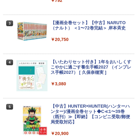
Y/ 8GB/ 爆速NVMe 128GB-SSD/ カメラ/
1T SSD】4C/8T 3.7GHz 64GB 16T拡張
￥792
Wi-Fi6/ Office付きWindows11/ Win11
Windows11 Pro 8K/4K 3画面出力 LAN *
￥4,480
中古ノートパソコン 中古パソコン 中古P
2 WiFi5 Bluetooth5.0 Nucbox みにpc
C タブレット 税込送料無料 即日発送
Ryzen 5 N95/N97/N100/4300U/N150よ
り高性能
【漫画全巻セット】【中古】NARUTO
3
￥20,990
Yoothi 互換品 液晶 15.6インチ N156BG
（ナルト） ＜1〜72巻完結＞ 岸本斉史
3
￥61,999
A-EB3 NT156WHM-N30 NT156WHM-N3
4 NT156WHM-N35 NT156WHM-N40 NT
￥20,750
156WHM-N44 BOE076E 対応 45% NTS
C 60Hz 1920x1080 FullHD IPS LED LC
【期間限定P15倍+最大10%OFFクーポ
3
D 液晶ディスプレイ 修理交換用液晶パネ
ン】 【3年保証】東芝 TOSHIBA DYNAB
HP ProOne 600 G6 AIO 21.5インチ 第1
3
ル
OOK DYNABOOK B65/DN SSD256GB
0世代 Core i5 メモリ16GB Nvme M.2 S
【いたわりセット付き】1年をおいしくす
4
メモリ8GB Core i5 Windows 11 Pro 中
SD 512GB Office付き Webカメラ WiFi
こやかに過ごす養生手帳2027 （インプレ
古 アウトレット 返品 送料無料 中古ノー
Type-C Windows11 一体型 中古パソコ
￥10,000
ス手帳2027） [ 久保奈穂実 ]
トパソコン 中古パソコン ノートパソコン
ン
ノート ノートPC OFFICE付き
￥3,080
￥48,800
￥27,500
【1,000円クーポン＋ポイント最大31.5%
4
還元！】PCモニター 液晶ディスプレイ 2
4インチ VA FHD 1080P フルHD 非光沢
【中古】HUNTER×HUNTER(ハンターハ
5
ディスプレイ（100Hz/VGA/HDMI1.4 ブ
Win11搭載 デスクトップパソコン一体型
4
ンター)/漫画全巻セット◆C≪1〜39巻
ルーライト軽減 フリッカーレス VESA対
超得2,000円OFF&P2倍｜レッツノート｜
デスクトップ新品 Office付き 24型フルH
4
（既刊）≫【即納】【コンビニ受取/郵便
応 Adaptive Sync対応 4000:1コントラ
Microsoft office 2019 H&B付き｜中古
D液晶一体型 デスクトップパソコン Core
局受取対応】
スト チルト調節可 PCモニター KTC H24
ノートパソコン Windows11 office付｜
i7 3615MQ メモリ16GB SSD512GB US
V27
メモリ8GB SSD256GB｜Panasonic Le
B 3.0 無線搭載 初心者向け 初期設定済み
￥20,900
t's note｜中古ノートパソコン 軽量 薄型
テレワーク応援 在宅勤務