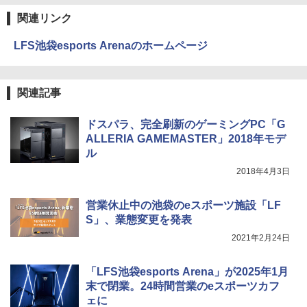
ラック
クスDIGITAL)
by Amazon 天然水ラベルレス 2L×9本
関連リンク
￥250
￥14,990
￥594
￥1,117
LFS池袋esports Arenaのホームページ
【2026年アップグレード版】AOKIMI ワイヤ
On My Road (Stadium ver.)
HUNTER×HUNTER モノクロ版 39 (ジャンプ
関連記事
レスイヤホン bluetooth イヤホン V12 小型
コミックスDIGITAL)
by Amazon 炭酸水 ラベルレス 500ml ×24本
軽量 ブルートゥースHi-Fi 最大36時間再生 ぶ
強炭酸水 ペットボトル 500ミリリットル (Sm
￥250
るーとゅーす コードレス ENCノイズキャン
art Basic)
￥572
ドスパラ、完全刷新のゲーミングPC「G
セリング 自動ペアリング Type-C充電 マイク
ALLERIA GAMEMASTER」2018年モデ
付き 防水 タッチ式音量調整 スポーツ/通勤/通
￥1,625
ル
学/WEB会議(ホワイト)
BUGS LIFE
スーパーの裏でヤニ吸うふたり 9巻 (デジタル
2018年4月3日
￥1,964
版ビッグガンガンコミックス)
【Amazon.co.jp限定】 伊藤園 磨かれて、澄
みきった日本の水 2L 8本 ラベルレス [ ケース
￥250
営業休止中の池袋のeスポーツ施設「LF
] [ 水 ] [ ペットボトル ] [ 箱買い ] [ ストック
￥810
Xiaomi シャオミ REDMI Buds 8 Lite ワイヤ
] [ 水分補給 ]
S」、業態変更を発表
レスイヤホン Bluetooth 5.4 ノイズキャンセ
2021年2月24日
リング ANC 36時間再生
￥998
￥3,480
「LFS池袋esports Arena」が2025年1月
末で閉業。24時間営業のeスポーツカフ
ェに