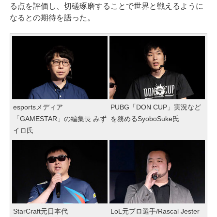
る点を評価し、切磋琢磨することで世界と戦えるように
なるとの期待を語った。
esportsメディア
PUBG「DON CUP」実況など
「GAMESTAR」の編集長 みず
を務めるSyoboSuke氏
イロ氏
StarCraft元日本代
LoL元プロ選手/Rascal Jester