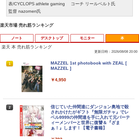
表/CYCLOPS athlete gaming
コーチ リールベルト氏
監督 nazomen氏
楽天市場 売れ筋ランキング
ノート
デスクトップ
モニター
本
楽天 本 売れ筋ランキング
更新日時：2026/08/08 20:00
【★最大100%ポイント】【新生活応援・
中古パソコン | Dell | OptiPlex 3070 SFF
引き出し付きモニター台(NM01 ミドルブ
MAZZEL 1st photobook with ZEAL [
1
1
1
1
2026】【Office 2019 H&B】富士通 MU
| Windows11 | デスクトップ | 一年保証 |
ラウン) 【玄関先迄納品】 ニトリ
MAZZEL ]
937/Celeron 3865U/メモリ:4GB/8GB/S
第9世代 | Core i5 9500 3.0(〜最大4.4)G
SD:128GB/256GB/512GB/1TB/13.3型/
Hz | MEM:8GB | SSD:512GB(新品) | DV
￥2,990
￥4,950
フルHD/wifi/HDMI/USB3.0/中古 ノート
Dマルチ | 無線LAN:なし | Win11Pro64Bi
パソコン/モバイルPC/Windows11
t | VGA追加モデル
￥9,999
￥34,980
【超特価】厳選大手メーカー 液晶モニタ
信じていた仲間達にダンジョン奥地で殺
2
2
ー シークレット 22-23型ワイド フルHD
されかけたがギフト『無限ガチャ』でレ
（1920x1080） HDMI指定可 ノングレア
ベル9999の仲間達を手に入れて元パーテ
EIZO IIYAMA 三菱 富士通 NEC IO-DATA
ィーメンバーと世界に復讐＆『ざま
LTE対応 中古美品 / タッチ 10.5インチ M
【エントリーでポイント100％還元チャ
2
2
Dell HP PHILIPS等 液晶ディスプレイ
ぁ！』します！【電子書籍】
icrosoft Surface GO2 Model.1927 フル
ンス】GMKtec G10 ミニPC【AMD Ryz
【中古】
HD対応WUXGA/ 第8世代CoreM3-8100
en 5 3500U DDR4 16GB 512GB/256GB/