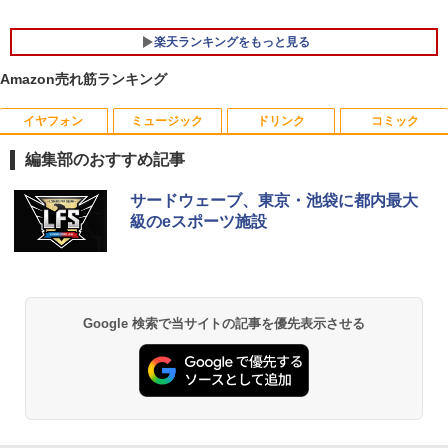
｜モバイルPC｜ノートパソコン B5サイ
￥10,143
ズ｜パソコン｜中古パソコン｜中古PC
￥52,999
楽天ランキングをもっと見る
￥29,800
Amazon売れ筋ランキング
液晶ディスプレイ 23インチ ディスプレ
5
イ フィリップス 液晶モニター パソコン
【週末限定999円OFF！】 最新マイクロ
5
モニター ゲーミングモニター PCモニタ
ソフトオフィス2024付き microsoft offi
イヤフォン
ミュージック
ドリンク
コミック
ー 23.8 1920×1080 HDMI D-Sub ブラッ
MS Office 2024 H&B 搭載｜中古ノート
ce付き 中古パソコン 中古 デスクトップ
5
ク スピーカー：なし 24E2N2100/11
パソコン Windows11 Office付｜Core i5
パソコン 最新オフィス 第10世代 国内メ
編集部のおすすめ記事
第8世代 以降 SSD 512GB メモリ 8GB｜
ーカー 安心サポート 高品質 Windows11
DELL Latitude 3500｜中古パソコン 中
Pro NEC Mate MKH29B-9 Core i7 16G
￥11,480
Anker Soundcore P40i オフホワイト
BRUCE WAYNE feat. Flo Milli, ATL Jacob
by Amazon 天然水 ラベルレス 500ml ×24本
薬屋のひとりごと 17巻 (デジタル版ビッグガ
サードウェーブ、東京・池袋に都内最大
古 ノートパソコン 無線 15.6インチ HD
B 中古 パソコン デスクトップパソコン
[Explicit]
富士山の天然水 バナジウム含有 水 ミネラル
ンガンコミックス)
テンキー WEBカメラ Bluetooth HDMI
級のeスポーツ施設
ウォーター ペットボトル 静岡県産 500ミリリ
￥7,990
タイプC｜Word Excel PowerPoint
￥84,000
ットル (Smart Basic)
￥250
￥770
￥33,800
￥1,380
Anker Soundcore P31i ブラック
BRUCE WAYNE feat. Flo Milli, ATL Jacob
異世界居酒屋「のぶ」(22) (角川コミックス・
Google 検索で当サイトの記事を優先表示させる
[Explicit]
エース)
【Amazon.co.jp限定】 い・ろ・は・す 2L P
ET ラベルレス ×8本
￥5,990
￥250
￥832
￥1,112
Anker Soundcore Liberty 5 ミッドナイトブ
On My Road (Stadium ver.)
ONE PIECE モノクロ版 115 (ジャンプコミッ