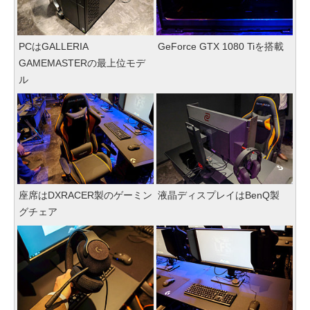
PCはGALLERIA
GeForce GTX 1080 Tiを搭載
GAMEMASTERの最上位モデ
ル
座席はDXRACER製のゲーミン
液晶ディスプレイはBenQ製
グチェア