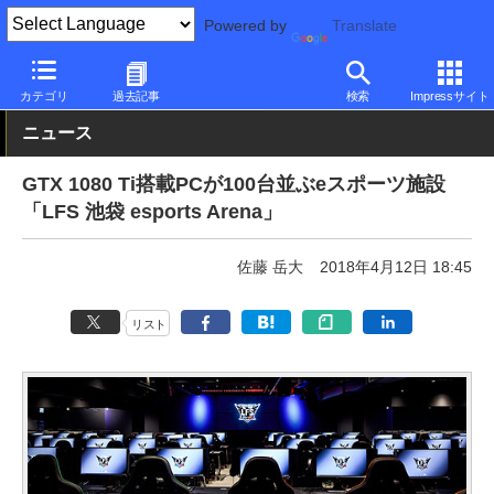
Powered by
Translate
PC Watch
市場
動向
その他
カテゴリ
過去記事
検索
Impressサイト
ニュース
GTX 1080 Ti搭載PCが100台並ぶeスポーツ施設
「LFS 池袋 esports Arena」
佐藤 岳大
2018年4月12日 18:45
リスト