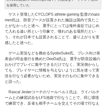
を採用していた
ゲスト登壇したCYCLOPS athlete gaming 監督のnazo
men氏は、防音ブースが設置された施設は国内で見たこ
とがなかったと述べ、選手にとっては海外遠征ではじめ
て入れる遠い所という印象で、憧れのある場所だとい
う。それが日本でも設置されることで、盛り上がりを実
感したと述べた。
ゲーム実況などを務めるSyoboSuke氏、プレス向け発
表会の司会進行を務めたOooDa氏は、選手が防音設備の
おかげでプレイに集中できるだけでなく、実況側からし
ても、プレイヤーに情報を与えないように気を使って実
況を行なう必要がないため、実況そのものに集中できる
と語った。
Rascal Jesterコーチのリールベルト氏は、ライバルチ
ームとの練習試合をLFS池袋で行なうことで、同じ環境
で練習でき、反省も相手チームを交えてその場で行なえ