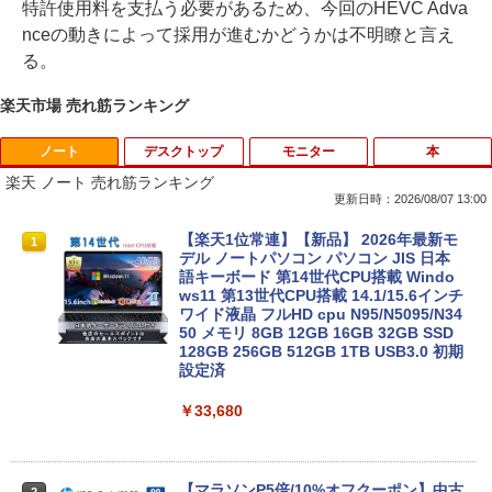
特許使用料を支払う必要があるため、今回のHEVC Adva
nceの動きによって採用が進むかどうかは不明瞭と言え
る。
楽天市場 売れ筋ランキング
ノート
デスクトップ
モニター
本
楽天 ノート 売れ筋ランキング
更新日時：2026/08/07 13:00
【楽天1位常連】【新品】 2026年最新モ
1
デル ノートパソコン パソコン JIS 日本
語キーボード 第14世代CPU搭載 Windo
ws11 第13世代CPU搭載 14.1/15.6インチ
ワイド液晶 フルHD cpu N95/N5095/N34
50 メモリ 8GB 12GB 16GB 32GB SSD
128GB 256GB 512GB 1TB USB3.0 初期
設定済
￥33,680
【マラソンP5倍/10%オフクーポン】中古
2