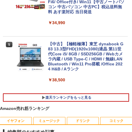
Fi6/ Office付き/ Win11【中古ノートパソ
コン 中古パソコン 中古PC】税込送料無
料 あす楽対応 当日発送
￥34,990
【中古】【極軽極薄】東芝 dynabook G
5
83 13.3型FHD(1920x1080)液晶 第11世
代Core i5/ 8GB / SSD256GB / Webカメ
ラ内蔵 / USB Type-C / HDMI / 無線LAN
Bluetooth / Win11 Pro搭載 /Office 202
4 H&B / Aランク
￥38,500
楽天ランキングをもっと見る
Amazon売れ筋ランキング
イヤフォン
ミュージック
ドリンク
コミック
HP EliteDesk800 G4 SFF オフィス付き
DELL デル・テクノロジーズ Dell Pro 2
角川まんが学習シリーズ 世界の歴史
1
1
1
Corei5-8500 / メモリ16GB / HDD500GB
3.8 ディスプレイ E2425HM 【法人限
全20巻定番セット [ 羽田 正 ]