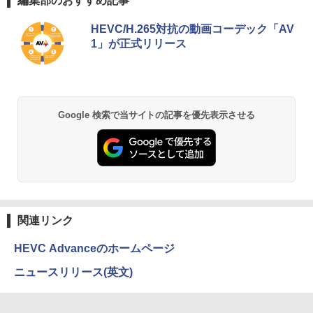
編集部のおすすめ記事
windows11 Pro 中古 デスクトップパソ
定】【NE直】
コン オプション変更可能（ 32GB / 64G
￥24,200
Anker Soundcore P40i オフホワイト
BRUCE WAYNE feat. Flo Milli, ATL Jacob
【Amazon.co.jp限定】 い・ろ・は・す 2L P
薬屋のひとりごと 17巻 (デジタル版ビッグガ
B / M.2 SSD 512GB~1TB Windows10 O
HEVC/H.265対抗の動画コーデック「AV
￥12,700
[Explicit]
ET ラベルレス ×8本
ンガンコミックス)
S 選択可能）
1」が正式リリース
￥7,990
￥250
￥1,112
￥770
￥28,800
途上の王国 一号線を北上せよ モロッ
2
Yoothi 互換品 11.6インチ ASUS B1100
コ天涯編 [ 沢木耕太郎 ]
2
B1100F B1100FKA BR1100 BR1100C B
R1100F BR1100FKA B1100FKA-BP135
￥2,310
Anker Soundcore P31i ブラック
BRUCE WAYNE feat. Flo Milli, ATL Jacob
by Amazon 天然水 ラベルレス 500ml ×24本
異世界居酒屋「のぶ」(22) (角川コミックス・
Google 検索で当サイトの記事を優先表示させる
Mouse Computer MPro-S230【第11世
4XA B1100FKA-BP0402RA 対応 1366x7
2
[Explicit]
富士山の天然水 バナジウム含有 水 ミネラル
エース)
代Core i5 11400/メモリ16GB(DDR4)/SS
68 HD IPS LED LCD ディスプレイ タッ
ウォーター ペットボトル 静岡県産 500ミリリ
￥5,990
D256GB/Win11Pro/HDMI/DP/MousePr
チスクリーン タッチ機能付き液晶パネル
ットル (Smart Basic)
￥250
￥832
o】【中古/送料無料】※沖縄・離島を除
修理交換用液晶タッチパネル ベゼル付き
く
魔女と傭兵（9） 【電子書籍】[ 宮木真人
3
￥1,380
￥13,800
]
￥34,980
Anker Soundcore Liberty 5 ミッドナイトブ
On My Road (Stadium ver.)
ONE PIECE モノクロ版 115 (ジャンプコミッ
￥792
ラック
クスDIGITAL)
by Amazon 天然水ラベルレス 2L×9本
関連リンク
￥250
モニター 27インチ 144Hz FHD pcモニタ
3
￥14,990
￥594
￥1,117
【正規永久版Office付き】NiPoGi ミニp
ー フリッカーレス FullHD ブルーライト
3
HEVC Advanceのホームページ
c Intel N5030 最大3.1Hz mini pc Windo
カット ノングレア ディスプレイ HDMI 1
ws11 Pro 12GB+256GB SSD (4TB拡大
44hz pcモニター Adaptive-Sync ブラッ
怪異の民俗学【全8巻】セット [ 小松 和
4
ニュースリリース(英文)
可能) 4K 静音 高速熱放散 小型超軽量ミ
ク MAXZEN MJM27IC01 MJM27IC04-F
彦 ]
ニパソコン豊富なインターフェース USB
144 マクスゼン
【2026年アップグレード版】AOKIMI ワイヤ
On My Road (Stadium ver.)
HUNTER×HUNTER モノクロ版 39 (ジャンプ
3.2/HDMI 2.0×2 高速2.4G/5GWi-Fi BT4.
レスイヤホン bluetooth イヤホン V12 小型
コミックスDIGITAL)
by Amazon 炭酸水 ラベルレス 500ml ×24本
￥25,300
2 省電力 小型パソコン
軽量 ブルートゥースHi-Fi 最大36時間再生 ぶ
強炭酸水 ペットボトル 500ミリリットル (Sm
￥13,480