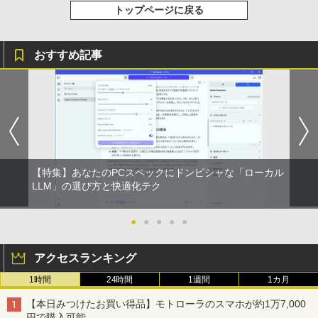
￥250
トップページに戻る
るーとゅーす コードレス ENCノイズキャン
art Basic)
￥572
セリング 自動ペアリング Type-C充電 マイク
￥39,980
付き 防水 タッチ式音量調整 スポーツ/通勤/通
￥1,625
リラックマ・日めくり（2027年1月始ま
学/WEB会議(ホワイト)
5
＼本日限定500円値下げ／＼楽天1位！20
4
おすすめ記事
りカレンダー）
26年最新の超軽量超薄型／モバイルモニ
BUGS LIFE
スーパーの裏でヤニ吸うふたり 9巻 (デジタル
￥1,964
【ポイント10倍】美品 HP 400 G6 SF 9
ター 15.6インチ フルHD 4K 144Hz タッ
版ビッグガンガンコミックス)
コカ・コーラ やかんの麦茶 from 爽健美茶 ラ
4
￥3,960
世代 Core i5 9500 メモリ8GB 16GB 32
チパネル バッテリー内蔵 無線接続 12モ
ベルレス 650mlPET×24本
￥250
GB 新品M.2SSD256GB 512GB office付
デル選択 非光沢 IPSパネル Type-C HDM
￥810
き デスクトップパソコン 中古パソコン P
I 軽量 薄型 リモートワーク ディスプレイ
Xiaomi シャオミ REDMI Buds 8 Lite ワイヤ
￥2,009
C Windows11 pro Win11 3画面 PC 800
持ち運び ポータブルモニター
レスイヤホン Bluetooth 5.4 ノイズキャンセ
600 G5 G4 モニタ セット オフィス 2024
リング ANC 36時間再生
搭載 選択可 8世代 10世代 DELL 1311a
￥12,480
￥2,980
【特集】あなたのPCスペックにドンピシャな「ローカル
￥35,860
LLM」の選び方と快適化テク
Dell Technologies P2422H プロフェッ
5
ショナルシリーズ 23.8インチワイドモニ
●
●
●
●
●
【中古】富士通 ESPRIMO D588 整備済
タ / 1920×1080 / HDMI、VGA、Display
5
み品 第9世代 Intel Core i3-9100 / Core i
Port / ブラック（スタンド一部:シルバ
5-9500 デスクトップPC メモリ8GB M.2
ー）中古モニター 送料無料 3か月保証付
アクセスランキング
SSD256GB DVD Office2021 Windows1
き0830-1
1Pro DVI-D DisplayPort パソコン単体
1時間
24時間
1週間
1カ月
￥14,800
￥21,800
【本日みつけたお買い得品】モトローラのスマホが約1万7,000
円で購入可能