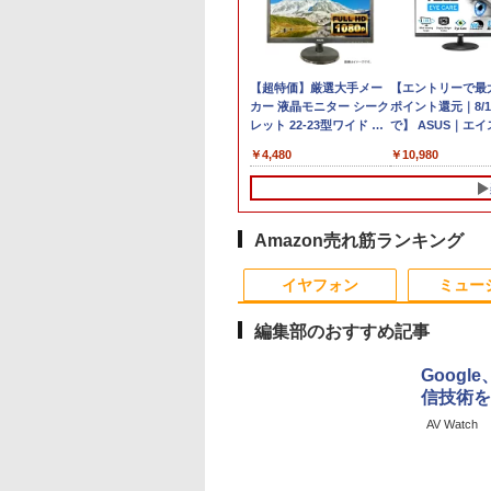
【ポイント10倍 期間限
22インチ 液晶セット Dell 第8世
【超特価】厳選大手メー
【マラソン限定
【エントリーで最
【マラソン
定】dynabook K70 第11
代 Core i5 メモリ16GB Nvme
カー 液晶モニター シーク
30%OFF】中古 
ポイント還元｜8/1
新品】新品 
世代 intel N4500 10.1型
M.2 SSD 512GB Office付き
レット 22-23型ワイド フ
かせパソコン Core 
で】 ASUS｜エ
スクトップ
高精細 IPSノングレア 無
WiFi HDMI Windows11 デスク
ルHD（1920x1080）
10世代 メモリ8GB
PCモニター Eye C
Ryzen5 56
￥16,700
￥45,800
￥4,480
￥32,800
￥10,980
￥62,795
音ファンレス Wi-Fi 6
トップパソコン 中古パソコン
HDMI指定可 ノングレア
SSD240GB 15イ
ラック VP227HF [
11 SSD25
WEBカメラ 初期設定済み
EIZO IIYAMA 三菱 富士通
Windows11 WPS O
/フルHD(1920×108
保証 激安 
すぐ使える Windows 11
NEC IO-DATA Dell HP
1年保証 ノートパ
イド /100Hz]
ソコン ゲー
頑丈設計 2in1 タブレット
PHILIPS等 液晶ディスプ
【CA】 中古ノー
ラフト ヴァ
PC(タッチペン非付属)
レイ【中古】
コン WIN11 中古
ーツ おしゃ
Amazon売れ筋ランキング
【整備済み中古品】
PC notePC wind
1
2
中古PC ノートパ
イヤフォン
ミュー
古 ノート ウィンド
編集部のおすすめ記事
Googl
信技術を
【9月上旬発送予定】 ハ
【3千円以上送料
AV Watch
ンターハンター 全巻
本の歴史 小学館
HUNTER×HUNTER 1
んが 20巻セット
巻-39巻 セット 最新 冨樫
版社
￥19,096
￥19,360