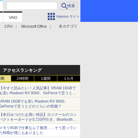
Impress サイト
全カテゴリ
CPU
Microsoft Office
アクセスランキング
時間
24時間
1週間
1カ月
【今すぐ読みたい！人気記事】VRAM 16GBで
も安いRadeon RX 9000、GeForceで言うとど
のぐらいの性能？ - PC Watch
VRAM 16GBでも安いRadeon RX 9000、
GeForceで言うとどのぐらいの性能？
【本日みつけたお買い得品】ロジクールのコン
パクトキーボードが3,720円引き。Bluetoothで3
台接続対応
メモリ8GBで仕事なんて無理……そう思ってい
た時期が僕にもありました