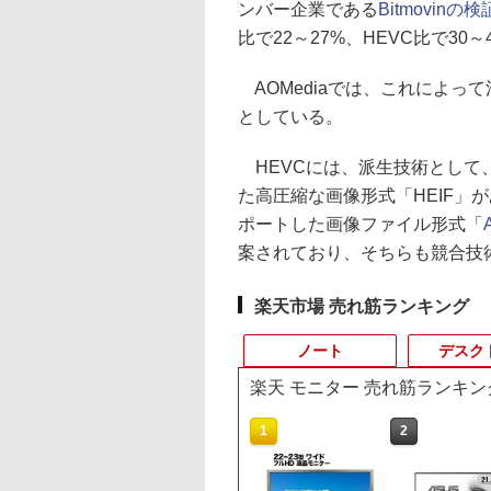
ンバー企業である
Bitmovinの検
比で22～27%、HEVC比で3
AOMediaでは、これによっ
としている。
HEVCには、派生技術として、iOS
た高圧縮な画像形式「HEIF」
ポートした画像ファイル形式「
案されており、そちらも競合技
楽天市場 売れ筋ランキング
ノート
デスク
楽天 モニター 売れ筋ランキン
1
1
1
2
2
2