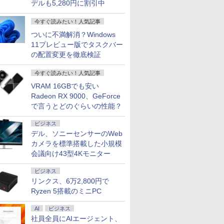
デルも5,280円に割引中
今すぐ読みたい！人気記事
ついに不満解消？Windows
11プレビュー版でタスクバー
の配置変更を徹底検証
今すぐ読みたい！人気記事
VRAM 16GBでも安い
Radeon RX 9000、GeForce
で言うとどのぐらいの性能？
ビジネス
デル、ソニーセンサーのWeb
カメラを標準搭載した小規模
会議向け43型4Kモニター
ビジネス
リンクス、6万2,800円で
Ryzen 5搭載のミニPC
6
6
7
7
8
8
9
9
AI
ビジネス
社員全員にAIエージェント、