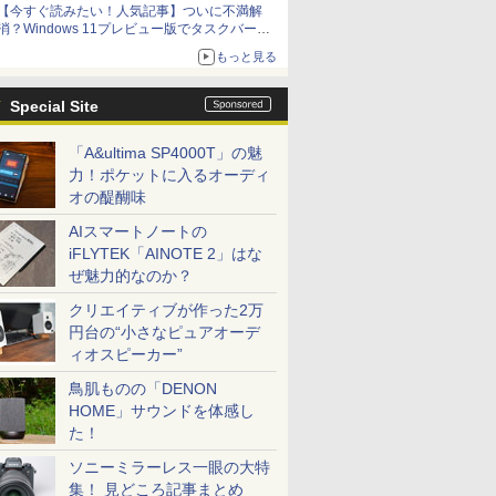
【今すぐ読みたい！人気記事】ついに不満解
消？Windows 11プレビュー版でタスクバーの
配置変更を徹底検証 - PC Watch
もっと見る
Special Site
「A&ultima SP4000T」の魅
力！ポケットに入るオーディ
オの醍醐味
AIスマートノートの
iFLYTEK「AINOTE 2」はな
ぜ魅力的なのか？
クリエイティブが作った2万
円台の“小さなピュアオーデ
ィオスピーカー”
鳥肌ものの「DENON
HOME」サウンドを体感し
た！
ソニーミラーレス一眼の大特
集！ 見どころ記事まとめ