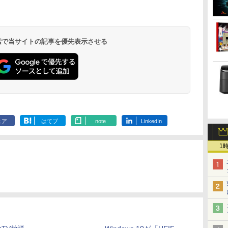
.
Anker Soundcore
On My Road
by Amazon 天然水
ONE PIECE モノクロ
【2026年アップグレ
On My Road
by Amazon 炭酸水
HUNTER×HUNTER
Xiaomi シャオミ
BUGS LIFE
コカ・コーラ やかんの
スーパーの裏でヤニ吸
Liberty 5 ミッドナイ
(Stadium ver.)
ラベルレス 2L×9本
版 115 (ジャンプコミ
ード版】AOKIMI ワ
(Stadium ver.)
ラベルレス 500ml
モノクロ版 39 (ジャ
REDMI Buds 8 Lite ワ
麦茶 from 爽健美茶 ラ
うふたり 9巻 (デジタル
￥250
トブラック
ックスDIGITAL)
イヤレスイヤホン
×24本 強炭酸水 ペッ
ンプコミックス
イヤレスイヤホン
ベルレス
版ビッグガンガンコミ
￥250
￥1,117
￥250
水
bluetooth イヤホン
トボトル 500ミリリ
DIGITAL)
Bluetooth 5.4 ノイズ
650mlPET×24本
ックス)
￥14,990
￥594
￥1,964
￥1,625
￥572
￥3,480
￥2,009
￥810
 検索で当サイトの記事を優先表示させる
V12 小型軽量 ブルー
ットル (Smart
キャンセリング ANC
トゥースHi-Fi 最大
Basic)
36時間再生
36時間再生 ぶるーと
ゅーす コードレス
ENCノイズキャンセ
リング 自動ペアリン
グ Type-C充電 マイ
ク付き 防水 タッチ式
音量調整 スポーツ/通
勤/通学/WEB会議(ホ
ェア
はてブ
note
LinkedIn
ワイト)
1