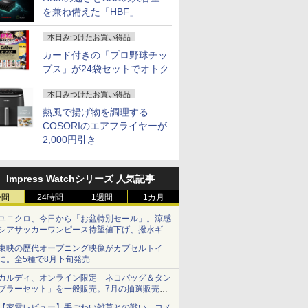
ー付」
上麻衣
を兼ね備えた「HBF」
本日みつけたお買い得品
カード付きの「プロ野球チッ
プス」が24袋セットでオトク
本日みつけたお買い得品
熱風で揚げ物を調理する
COSORIのエアフライヤーが
2,000円引き
Impress Watchシリーズ 人気記事
時間
24時間
1週間
1カ月
ユニクロ、今日から「お盆特別セール」。涼感
シアサッカーワンピース待望値下げ、撥水ギア
ショーツは1990円に
東映の歴代オープニング映像がカプセルトイ
に。全5種で8月下旬発売
カルディ、オンライン限定「ネコバッグ＆タン
ブラーセット」を一般販売。7月の抽選販売の
当選無効分
【家電レビュー】手ごわい雑草との戦い、コメ