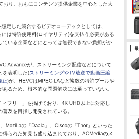
も参加しており、おもにコンテンツ提供企業を中心とした大
度を想定した競合するビデオコーデックとしては、
用するには特許使用料(ロイヤリティ)を支払う必要がある
している企業などにとっては無視できない負担がか
最
C Advanceが、ストリーミング配信などについて
とを表明した(
ストリーミングやTV放送で動画圧縮
廃止
)が、HEVCはMPEG LAなど複数の特許プールや
があるため、根本的な問題解決には至っていない。
ィフリー」を掲げており、4K UHD以上に対応し
の普及を目指し開発されている。
Mozillaの「Daala」、Ciscoの「Thor」といった
得られた知見も盛り込まれており、AOMediaのメ