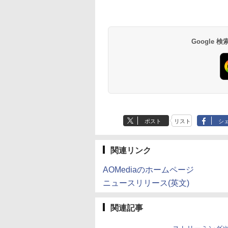
義博 集英社 ジャンプコミ
Anker Soundcore
BRUCE WAYNE feat.
【Amazon.co.jp限
薬屋のひとりごと 17
Anker Soundcore
BRUCE WAYNE feat
by Amazon 天然水
異世界居酒屋「の
ックス 漫画 マンガ まん
P40i オフホワイト
Flo Milli, ATL Jacob
定】 い・ろ・は・す
巻 (デジタル版ビッグ
P31i ブラック
Flo Milli, ATL Jacob
ラベルレス 500ml
ぶ」(22) (角川コミッ
が 全巻セット 【送料無
[Explicit]
2L PET ラベルレス
ガンガンコミックス)
[Explicit]
×24本 富士山の天然
クス・エース)
料】【新品】
￥7,990
￥5,990
×8本
水 バナジウム含有 
￥250
￥1,112
￥770
￥250
￥1,380
￥832
Google
ミネラルウォーター
ペットボトル 静岡県
産 500ミリリットル
(Smart Basic)
ポスト
リスト
シ
関連リンク
AOMediaのホームページ
ニュースリリース(英文)
関連記事