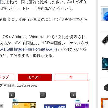
証
によれば、同じ画質で比較したさい、AV1はVP9
0～43%ほどビットレートを削減できるという。
て消費者により優れた画質のコンテンツを提供できる
やAndroid、Windows 10での対応が発表され
があるが、AV1も同様に、HDRや画像シーケンスをサ
AV1 Still Image File Format (AVIF)
」がNetflixから提
術として登場する可能性がある。
トップ
モニター
本
グ
更新日時：2026/08/08 10:00
3
3
3
4
4
4
5
5