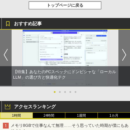
スーパーの裏でヤニ吸うふたり 9巻 (デジタル
トップページに戻る
版ビッグガンガンコミックス)
￥810
おすすめ記事
ONE PIECE モノクロ版 115 (ジャンプコミッ
クスDIGITAL)
￥594
【特集】あなたのPCスペックにドンピシャな「ローカル
LLM」の選び方と快適化テク
●
●
●
●
●
アクセスランキング
1時間
24時間
1週間
1カ月
メモリ8GBで仕事なんて無理……そう思っていた時期が僕にもあ