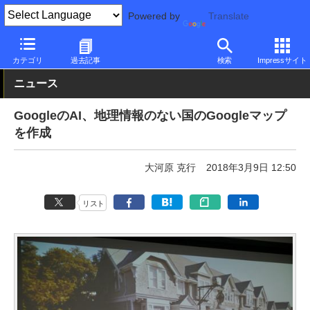
Powered by
Translate
PC Watch
市場
サービス
Google
カテゴリ
過去記事
検索
Impressサイト
ニュース
GoogleのAI、地理情報のない国のGoogleマップ
を作成
大河原 克行
2018年3月9日 12:50
リスト