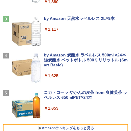
￥1,380
期設定済 office付き 中古ノートPC
正規版Office付き Windows10 変更可 V
学研特別支援教材 WAVES ウェーヴス
3
GA DisplayPort HDMI 2画面同時出力可
『見る力』を育てるビジョン・アセスメ
能 中古パソコン デスクトップ
Anker Soundcore Liberty 5 ミッドナイトブ
On My Road (Stadium ver.)
￥34,800
ント 株式会社 Gakken検査 テスト 数字
ラック
by Amazon 天然水ラベルレス 2L×9本
形 書く 練習問題 ドリル トレーニング 学
【送料無料】TF: EIZO FlexScan EV245
3
￥35,999
研
￥250
0 2019年製 超狭額ベゼル 23.8型ワイ
￥14,990
￥1,117
ド フルHD（1920x1080）IPSパネル ノ
￥19,800
【長期保証付】Xiaomi シャオミ REDMI
ングレア(非光沢)【3ケ月保証】
3
Pad 2 6+128GB ラベンダーパープル 11
型Androidタブレット 6GB/128GB/WiFi
Dell OptiPlex 7040 SFF 第6世代 Core i
￥7,980
3
VHU5864JP
7 メモリ16GB SSD 512GB Office付き H
【2026年アップグレード版】AOKIMI ワイヤ
On My Road (Stadium ver.)
DMI Windows11 デスクトップPC 中古
レスイヤホン bluetooth イヤホン V12 小型
by Amazon 炭酸水 ラベルレス 500ml ×24本
大人の科学マガジン あたらしい鳩時計
4
パソコン
軽量 ブルートゥースHi-Fi 最大36時間再生 ぶ
強炭酸水 ペットボトル 500ミリリットル (Sm
￥35,481
[ 大人の科学マガジン編集部 ]
￥250
るーとゅーす コードレス ENCノイズキャン
art Basic)
モバイルモニター 15.6インチ モバイルデ
4
セリング 自動ペアリング Type-C充電 マイク
￥35,800
￥10,780
ィスプレイ 1920*1080 ポータブルモニタ
付き 防水 タッチ式音量調整 スポーツ/通勤/通
￥1,625
ー IPS液晶パネル ブルーカット 自立スタ
学/WEB会議(ホワイト)
【展示品】 Lenovo ノートパソコン Ide
ンド VESA スピーカ内蔵 USBType-C ミ
4
apad Duet 560 Chromebook 13.3型 タ
ニHDMI Sw-itch/PS3/PS4/PS5/Xbox/PC
BUGS LIFE
￥1,964
ッチパネル/ Snapdragon 7c Gen2/ メモ
【期間限定P15倍+最大10%OFFクーポ
コカ・コーラ やかんの麦茶 from 爽健美茶 ラ
4
リ 4GB/ eMMC 128GB/ Chrome OS/ Off
ン】 【3年保証】DELL デル OPTIPLEX
兵庫県政問題 運動篇 声をあげる市民 [
￥8,489
ベルレス 650mlPET×24本
￥250
5
iceなし/ アビスブルー ストームグレー
3090 MICRO SSD256GB メモリ16GB C
ドンマッツ ]
ore i3 Windows 11 Pro 中古 アウトレッ
Xiaomi シャオミ REDMI Buds 8 Lite ワイヤ
￥1,653
ト 返品 送料無料 中古デスクトップパソ
レスイヤホン Bluetooth 5.4 ノイズキャンセ
￥34,800
￥2,200
コン 中古パソコン デスクトップパソコン
リング ANC 36時間再生
液晶ディスプレイ 23インチ ディスプレ
5
デスクトップ PC ミニPC OFFICE付き
イ フィリップス 液晶モニター パソコン
￥2,980
モニター ゲーミングモニター PCモニタ
Amazonランキングをもっと見る