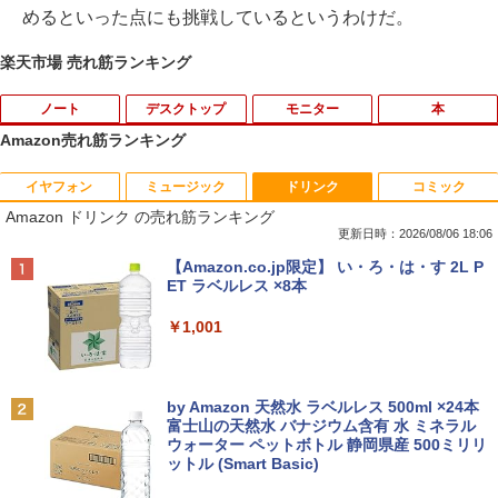
めるといった点にも挑戦しているというわけだ。
楽天市場 売れ筋ランキング
ノート
デスクトップ
モニター
本
Amazon売れ筋ランキング
イヤフォン
ミュージック
ドリンク
コミック
VETESA正規店 新品 ノートパソコン セ
【マラソン限定30%OFF】中古 DELL O
DELL デル E2417H LED液晶モニター 2
ちいかわ なんか小さくてかわいいやつ 全
1
1
1
1
Amazon ドリンク の売れ筋ランキング
ール office付き windows11 マウスセッ
ptiPlex 3060 Micro D10U Core i5 8400
3.8インチワイド ブラック 1920×1080
巻(1-8)セット 全巻新品 蔦屋書店
ト PC 14型 Celeron N3350/J3355 メモ
T 第8世代CPU メモリ8GB SSD256GB
（フルHD） 16:9 IPSパネル LEDバック
更新日時：2026/08/06 18:06
リ8GB/12GB SSD128GB/256GB/512G
Windows11Home 1年保証 レビュー特
ライト付 非光沢 ノングレア 液晶ディス
￥9,900
Anker Soundcore P40i オフホワイト
BRUCE WAYNE feat. Flo Milli, ATL Jacob
【Amazon.co.jp限定】 い・ろ・は・す 2L P
B/1TB 安い 格安 ラップトップ
典：WPS Office Bランク パソコン デス
プレイ ディスプレイポート VGA【中
[Explicit]
ET ラベルレス ×8本
クトップパソコン デル 中古パソコン 中
古】
￥5,990
古デスクトップパソコン PC
￥31,480
￥250
￥1,001
￥5,300
￥24,800
自分の思いを言葉にする こどもアウトプ
2
ット図鑑 [ 樺沢 紫苑 ]
【エントリーでポイント10倍】 ノートパ
2
Anker Soundcore P31i ブラック
BRUCE WAYNE feat. Flo Milli, ATL Jacob
by Amazon 天然水 ラベルレス 500ml ×24本
ソコン 中古 Bランク Win11 Pro カメラ i
送料無料！！【あきばお〜】モバイル モ
￥1,650
2
[Explicit]
富士山の天然水 バナジウム含有 水 ミネラル
5 第10世代 dynabook G83/FU 8GBメモ
【★最大100%ポイント】HP EliteDesk
ニター 車載 オンダッシュ 7インチ IPS ポ
2
ウォーター ペットボトル 静岡県産 500ミリリ
￥4,990
リ 256GB SSD 13.3インチ 軽量ノートパ
600/800 G2 SFF 第6世代 Corei7-6700
ータブル ディスプレイ HDMI【smtb-u】
ットル (Smart Basic)
￥250
ソコン Wi-Fi6 軽い B5 ダイナブックノー
メモリ8GB 高速新品 SSD256GB+HDD5
トパソコン windows11pro win11pro 初
00GB Windows11 DVDマルチドライブ
￥6,000