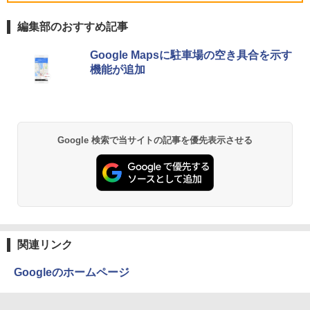
￥49,500
【新品】Windows11 ノートパソコン off
ー 23.8 1920×1080 HDMI D-Sub ブラッ
5
ice付き 15.6インチワイド液晶 フルHD I
ク スピーカー：なし 24E2N2100/11
編集部のおすすめ記事
ntel Pentium GOLD 6500Y メモリ12GB
新品SSD256GB USB3.0 HDMI 日本語配
￥11,480
薬屋のひとりごと 17巻 (デジタル版ビッグガ
列キーボード【NC15】
「楽天ランキング1位」 デスクトップパ
Google Mapsに駐車場の空き具合を示す
5
ンガンコミックス)
ソコン Windows11 Office付き パソコン
機能が追加
新品｜インテル 第14世代 Core i5-4590 i
￥39,800
￥770
5 i7-14700F｜ SSD 256GB～2TB｜メモ
リ 8～64GB DDR4/5｜ デスクトップPC
2年保証 激安 高性能 ゲーム 本体のみ PC
高スペッ 初期設定済み
異世界居酒屋「のぶ」(22) (角川コミックス・
Google 検索で当サイトの記事を優先表示させる
￥45,700
エース)
￥832
HUNTER×HUNTER モノクロ版 39 (ジャンプ
コミックスDIGITAL)
関連リンク
￥572
Googleのホームページ