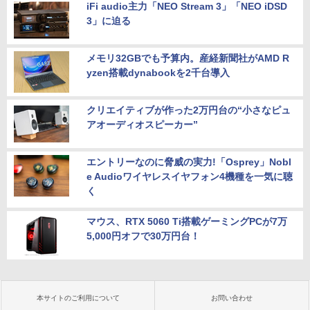
iFi audio主力「NEO Stream 3」「NEO iDSD
3」に迫る
メモリ32GBでも予算内。産経新聞社がAMD R
yzen搭載dynabookを2千台導入
クリエイティブが作った2万円台の“小さなピュ
アオーディオスピーカー”
エントリーなのに脅威の実力!「Osprey」Nobl
e Audioワイヤレスイヤフォン4機種を一気に聴
く
マウス、RTX 5060 Ti搭載ゲーミングPCが7万
5,000円オフで30万円台！
本サイトのご利用について
お問い合わせ