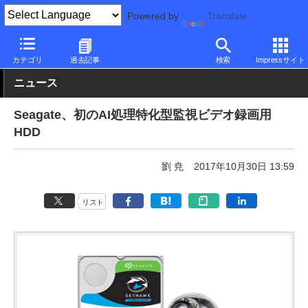
Powered by
Translate
PC Watch
半導体/周辺機器
HDD（ハードディスク）
Seagate
カテゴリ
過去記事
検索
Impressサイト
ニュース
Seagate、初のAI処理特化型監視ビデオ録画用
HDD
劉 尭
2017年10月30日 13:59
リスト