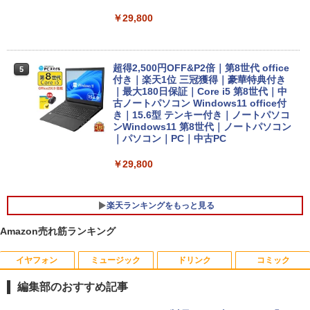
￥29,800
超得2,500円OFF&P2倍｜第8世代 office
5
付き｜楽天1位 三冠獲得｜豪華特典付き
｜最大180日保証｜Core i5 第8世代｜中
古ノートパソコン Windows11 office付
き｜15.6型 テンキー付き｜ノートパソコ
ンWindows11 第8世代｜ノートパソコン
｜パソコン｜PC｜中古PC
￥29,800
楽天ランキングをもっと見る
Amazon売れ筋ランキング
イヤフォン
ミュージック
ドリンク
コミック
ルイジアナ近代美術館 ポスター A3
1
編集部のおすすめ記事
￥11,000
Anker Soundcore P40i オフホワイト
BRUCE WAYNE feat. Flo Milli, ATL Jacob
by Amazon 天然水 ラベルレス 500ml ×24本
薬屋のひとりごと 17巻 (デジタル版ビッグガ