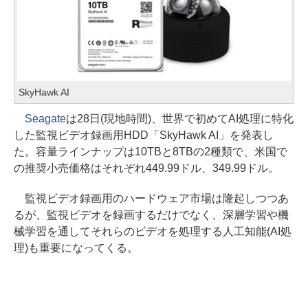
SkyHawk AI
Seagate
は28日(現地時間)、世界で初めてAI処理に特化
した監視ビデオ録画用HDD「SkyHawk AI」を発表し
た。容量ラインナップは10TBと8TBの2種類で、米国で
の推奨小売価格はそれぞれ449.99ドル、349.99ドル。
監視ビデオ録画用のハードウェア市場は隆起しつつあ
るが、監視ビデオを録画するだけでなく、深層学習や機
械学習を通してそれらのビデオを処理する人工知能(AI処
理)も重要になってくる。