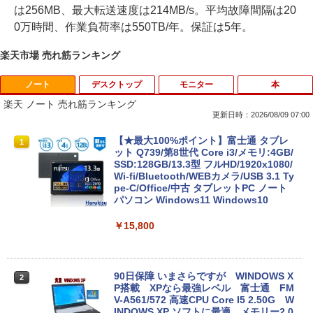
は256MB、最大転送速度は214MB/s。平均故障間隔は20
0万時間、作業負荷率は550TB/年。保証は5年。
楽天市場 売れ筋ランキング
ノート
デスクトップ
モニター
本
楽天 ノート 売れ筋ランキング
更新日時：2026/08/09 07:00
【★最大100%ポイント】富士通 タブレ
1
ット Q739/第8世代 Core i3/メモリ:4GB/
SSD:128GB/13.3型 フルHD/1920x1080/
Wi-fi/Bluetooth/WEBカメラ/USB 3.1 Ty
pe-C/Office/中古 タブレットPC ノート
パソコン Windows11 Windows10
￥15,800
90日保障 いまさらですが WINDOWS X
2
P搭載 XPなら最強レベル 富士通 FM
V-A561/572 高速CPU Core I5 2.50G W
INDOWS XP ソフトに最適 メモリー2.0