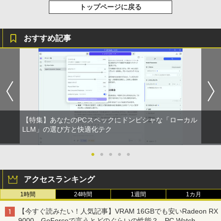
トップページに戻る
付き 防水 タッチ式音量調整 スポーツ/通勤/通
￥2,200
学/WEB会議(ホワイト)
On My Road (Stadium ver.)
スーパーの裏でヤニ吸うふたり 9巻 (デジタル
￥1,964
版ビッグガンガンコミックス)
【Amazon.co.jp限定】 伊藤園 磨かれて、澄
おすすめ記事
みきった日本の水 2L 8本 ラベルレス [ ケース
￥250
最強宮廷指南役のおっさん、追放された
] [ 水 ] [ ペットボトル ] [ 箱買い ] [ ストック
￥810
5
Xiaomi シャオミ REDMI Buds 8 Lite ワイヤ
僻地で無双する〜幻となった種族の美少
] [ 水分補給 ]
レスイヤホン Bluetooth 5.4 ノイズキャンセ
女たちを育てて辺境を開拓〜（コミッ
リング ANC 36時間再生
ク） ： 5 【電子書籍】[ 咲宮まふ ]
￥998
￥3,480
￥792
【特集】あなたのPCスペックにドンピシャな「ローカル
LLM」の選び方と快適化テク
●
●
●
●
●
アクセスランキング
1時間
24時間
1週間
1カ月
【今すぐ読みたい！人気記事】VRAM 16GBでも安いRadeon RX
9000、GeForceで言うとどのぐらいの性能？ - PC Watch