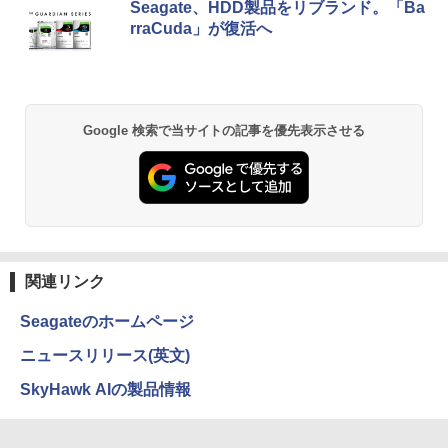
Seagate、HDD製品をリブランド。「Ba
[Explicit]
富士山の天然水 バナジウム含有 水 ミネラル
ンガンコミックス)
rraCuda」が復活へ
ウォーター ペットボトル 静岡県産 500ミリリ
￥7,990
ットル (Smart Basic)
￥250
￥770
【新品】 メダリスト 全巻 【特典付き】
2
￥1,380
1巻-15巻 セット 最新 【描き下ろしコー
スター】 つるまいかだ 講談社 アフタヌ
Anker Soundcore P31i ブラック
BRUCE WAYNE feat. Flo Milli, ATL Jacob
異世界居酒屋「のぶ」(22) (角川コミックス・
ーンKC いのり 光 いるか フィギュア ス
Google 検索で当サイトの記事を優先表示させる
[Explicit]
エース)
【Amazon.co.jp限定】 い・ろ・は・す 2L P
ケート 漫画 マンガ まんが 全巻セット
ET ラベルレス ×8本
￥5,990
【送料無料】
￥250
￥832
￥1,112
￥11,572
Anker Soundcore Liberty 5 ミッドナイトブ
見知らぬ糸
ONE PIECE モノクロ版 115 (ジャンプコミッ
ラック
クスDIGITAL)
by Amazon 炭酸水 ラベルレス 500ml ×24本
【全巻】 悪役のエンディングは死のみ 1-
3
関連リンク
強炭酸水 ペットボトル 500ミリリットル (Sm
￥250
11巻セット （フロース コミック） [ S
art Basic)
￥14,990
￥594
UOL ]
Seagateのホームページ
￥1,625
￥12,342
ニュースリリース(英文)
【2026年アップグレード版】AOKIMI ワイヤ
On My Road (Stadium ver.)
HUNTER×HUNTER モノクロ版 39 (ジャンプ
SkyHawk AIの製品情報
レスイヤホン bluetooth イヤホン V12 小型
コミックスDIGITAL)
by Amazon 天然水ラベルレス 2L×9本
軽量 ブルートゥースHi-Fi 最大36時間再生 ぶ
￥250
【送料無料】ハヤブサ消防団 〔2〕／池
4
るーとゅーす コードレス ENCノイズキャン
￥572
井戸潤
￥1,117
セリング 自動ペアリング Type-C充電 マイク